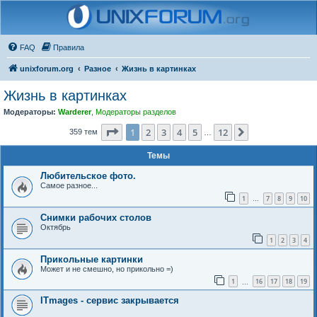
FAQ
Правила
unixforum.org
Разное
Жизнь в картинках
Жизнь в картинках
Модераторы:
Warderer
,
Модераторы разделов
Страница
1
из
12
1
2
3
4
5
12
След.
359 тем
…
Темы
Любительское фото.
Самое разное...
1
7
8
9
10
…
Снимки рабочих столов
Октябрь
1
2
3
4
Прикольные картинки
Может и не смешно, но прикольно =)
1
16
17
18
19
…
ITmages - сервис закрывается