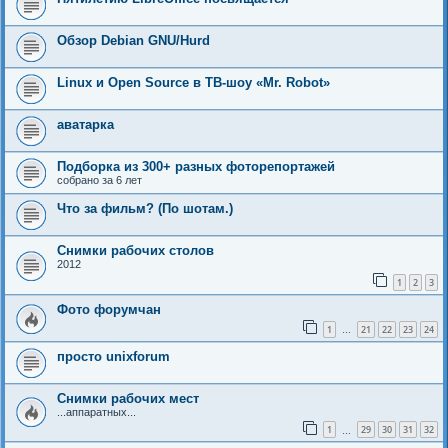
Обзор Debian GNU/Hurd
Linux и Open Source в ТВ-шоу «Mr. Robot»
аватарка
Подборка из 300+ разных фоторепортажей
собрано за 6 лет
Что за фильм? (По шотам.)
Снимки рабочих столов
2012
1
2
3
Фото форумчан
1
21
22
23
24
…
просто unixforum
Снимки рабочих мест
...аппаратных...
1
29
30
31
32
…