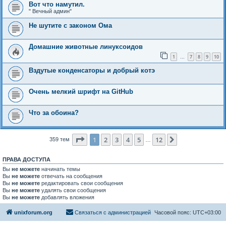
Вот что намутил.
" Вечный админ"
Не шутите с законом Ома
Домашние животные линуксоидов
1
7
8
9
10
…
Вздутые конденсаторы и добрый котэ
Очень мелкий шрифт на GitHub
Что за обоина?
Страница
1
из
12
1
2
3
4
5
12
След.
359 тем
…
ПРАВА ДОСТУПА
Вы
не можете
начинать темы
Вы
не можете
отвечать на сообщения
Вы
не можете
редактировать свои сообщения
Вы
не можете
удалять свои сообщения
Вы
не можете
добавлять вложения
unixforum.org
Связаться с администрацией
Часовой пояс:
UTC+03:00