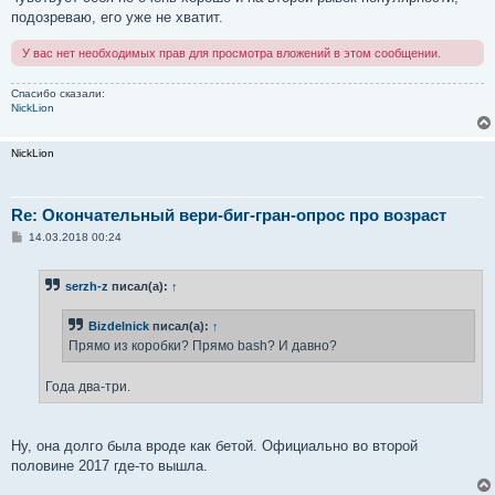
подозреваю, его уже не хватит.
У вас нет необходимых прав для просмотра вложений в этом сообщении.
Спасибо сказали:
NickLion
NickLion
Re: Окончательный вери-биг-гран-опрос про возраст
С
14.03.2018 00:24
о
о
б
serzh-z
писал(а):
↑
щ
е
н
Bizdelnick
писал(а):
↑
и
е
Прямо из коробки? Прямо bash? И давно?
Года два-три.
Ну, она долго была вроде как бетой. Официально во второй
половине 2017 где-то вышла.