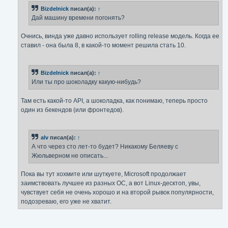
Bizdelnick
писал(а):
↑
Дай машину времени погонять?
Очнись, винда уже давно использует rolling release модель. Когда ее
ставил - она была 8, в какой-то момент решила стать 10.
Bizdelnick
писал(а):
↑
Или ты про шоколадку какую-нибудь?
Там есть какой-то API, а шоколадка, как понимаю, теперь просто
один из бекендов (или фронтедов).
alv
писал(а):
↑
А что через сто лет-то будет? Никакому Беляеву с
Жюльверном не описать...
Пока вы тут хохмите или шуткуете, Microsoft продолжает
заимствовать лучшее из разных ОС, а вот Linux-десктоп, увы,
чувствует себя не очень хорошо и на второй рывок популярности,
подозреваю, его уже не хватит.