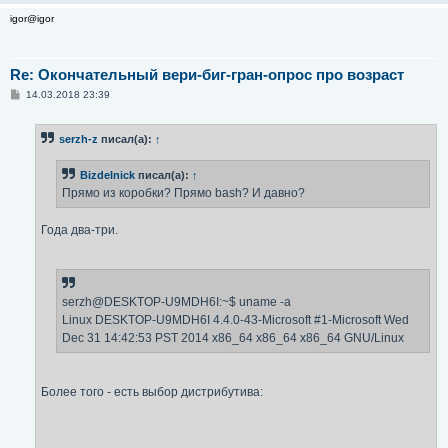
igor@igor
Re: Окончательный вери-биг-гран-опрос про возраст
С
14.03.2018 23:39
о
о
б
serzh-z
писал(а):
↑
щ
е
н
Bizdelnick
писал(а):
↑
и
е
Прямо из коробки? Прямо bash? И давно?
Года два-три.
serzh@DESKTOP-U9MDH6I:~$ uname -a
Linux DESKTOP-U9MDH6I 4.4.0-43-Microsoft #1-Microsoft Wed
Dec 31 14:42:53 PST 2014 x86_64 x86_64 x86_64 GNU/Linux
Более того - есть выбор дистрибутива: