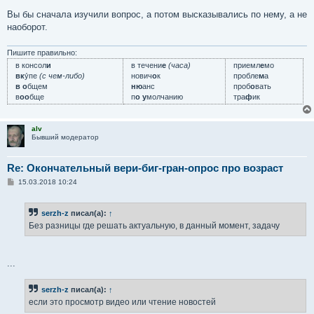
Вы бы сначала изучили вопрос, а потом высказывались по нему, а не
наоборот.
Пишите правильно:
в консол
и
в течени
е
(часа)
приемл
е
мо
вк
у́пе
(с чем-либо)
нович
о
к
пробле
м
а
в о
бщем
ню
анс
проб
о
вать
в
оо
бще
п
о у
молчанию
тра
ф
ик
alv
Бывший модератор
Re: Окончательный вери-биг-гран-опрос про возраст
С
15.03.2018 10:24
о
о
б
serzh-z
писал(а):
↑
щ
е
Без разницы где решать актуальную, в данный момент, задачу
н
и
е
...
serzh-z
писал(а):
↑
если это просмотр видео или чтение новостей