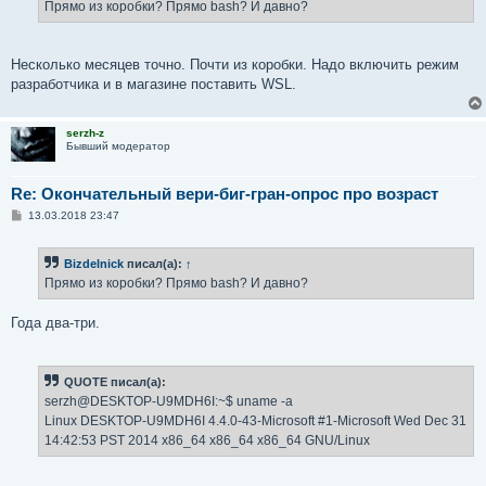
Прямо из коробки? Прямо bash? И давно?
Несколько месяцев точно. Почти из коробки. Надо включить режим
разработчика и в магазине поставить WSL.
serzh-z
Бывший модератор
Re: Окончательный вери-биг-гран-опрос про возраст
С
13.03.2018 23:47
о
о
б
Bizdelnick
писал(а):
↑
щ
е
Прямо из коробки? Прямо bash? И давно?
н
и
е
Года два-три.
QUOTE писал(а):
serzh@DESKTOP-U9MDH6I:~$ uname -a
Linux DESKTOP-U9MDH6I 4.4.0-43-Microsoft #1-Microsoft Wed Dec 31
14:42:53 PST 2014 x86_64 x86_64 x86_64 GNU/Linux