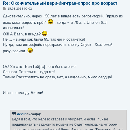
Re: Окончательный вери-биг-гран-опрос про возраст
С
15.03.2018 00:02
о
о
Действительно, через ~50 лет в винде есть репозиторий, "прямо из
б
всех мест радость прёт"
, когда ~ в 70-х, в Unix он был
щ
е
изначально!
н
и
Ой! А Bash, в винде?
е
Не ... - винда как была 95, так ею и останется!
Ну да, там интерфейс перекрасили, кнопку Спуск - Хохломой
разукрасили.
Ох! Уж этот Бил Гей[тс] - его бы к стенке!
Леннарт Поттеринг - туда же!
Только Расстрелять не сразу, нет, а медленно, мимо сердца!
И всю команду Билли!
devilr
писал(а):
↑
Беда в том, что железо стареет и умирает. И если linux не
поддерживать - в какой-то момент не будет железа, на котором
запустится последний живой linux. И все на этом. Железо то будет