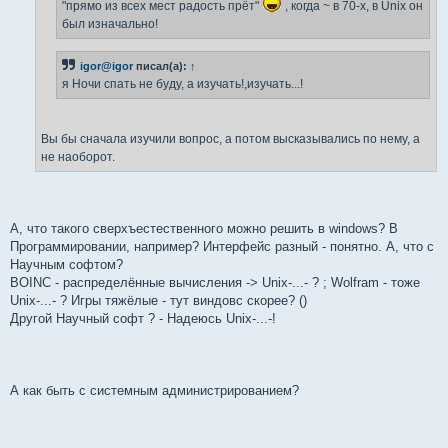
"прямо из всех мест радость прёт"
, когда ~ в 70-х, в Unix он
был изначально!
igor@igor
писал(а):
↑
я Ночи спать не буду, а изучать!,изучать...!
Вы бы сначала изучили вопрос, а потом высказывались по нему, а
не наоборот.
А, что такого сверхъестественного можно решить в windows? В
Программировании, например? Интерфейс разный - понятно. А, что с
Научным софтом?
BOINC - распределённые вычисления -> Unix-...- ? ; Wolfram - тоже
Unix-...- ? Игры тяжёлые - тут виндовс скорее? ()
Другой Научный софт ? - Надеюсь Unix-...-!
А как быть с системным администрированием?