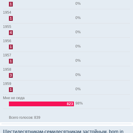
0%
1
1954
0%
1
1955
0%
4
1956
0%
1
1957
0%
1
1958
0%
3
1959
0%
1
Мне не сюда
98%
823
Всего голосов:
839
Шестидесятникам-семидесятникам застойным, born in