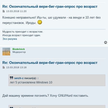
Re: Окончательный вери-биг-гран-опрос про возраст
С
13.03.2018 11:20
о
о
Конешно неправильно! Иш-ты, шо удумали - на венде и 10 лет без
б
переустановок. Ироды.
щ
е
н
и
Мудрость приходит с возрастом.
е
Иногда возраст приходит один.
Эхо разума
Bizdelnick
Модератор
Re: Окончательный вери-биг-гран-опрос про возраст
С
13.03.2018 13:18
о
о
б
serzh-z
писал(а):
↑
щ
е
лет 5 установлена Windows 10
н
и
е
Дай машину времени погонять? Хочу GNU/Hurd поставить.