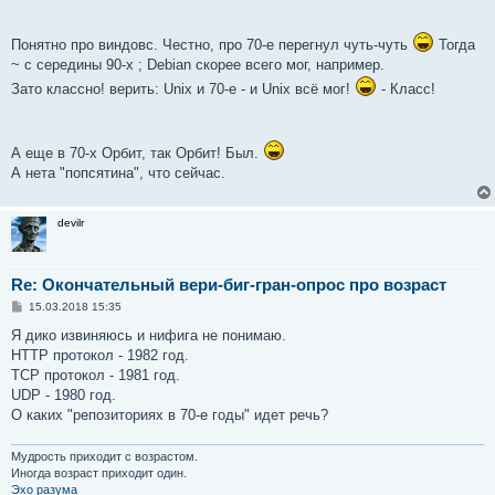
Понятно про виндовс. Честно, про 70-е перегнул чуть-чуть
Тогда
~ с середины 90-х ; Debian скорее всего мог, например.
Зато классно! верить: Unix и 70-е - и Unix всё мог!
- Класс!
А еще в 70-х Орбит, так Орбит! Был.
А нета "попсятина", что сейчас.
devilr
Re: Окончательный вери-биг-гран-опрос про возраст
С
15.03.2018 15:35
о
о
Я дико извиняюсь и нифига не понимаю.
б
HTTP протокол - 1982 год.
щ
е
TCP протокол - 1981 год.
н
UDP - 1980 год.
и
е
О каких "репозиториях в 70-е годы" идет речь?
Мудрость приходит с возрастом.
Иногда возраст приходит один.
Эхо разума