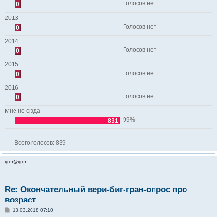
Голосов нет
0
2013
Голосов нет
0
2014
Голосов нет
0
2015
Голосов нет
0
2016
Голосов нет
0
Мне не сюда
99%
831
Всего голосов:
839
igor@igor
Re: Окончательный вери-биг-гран-опрос про
возраст
С
13.03.2018 07:10
о