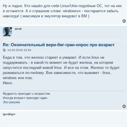
Ну и ладно. Кто нашёл для себя Linux/Unix-подобные ОС, тот на них
и останется. А о страшном слове: windowsxx - постарается забыть
навсегда! ( максимум в эмулятор виндовс/ в ВМ )
devilr
Re: Окончательный вери-биг-гран-опрос про возраст
С
14.03.2018 23:54
о
о
Беда в том, что железо стареет и умирает. И если linux не
б
поддерживать - в какой-то момент не будет железа, на котором
щ
е
запустится последний живой linux. И все на этом. Железо то будет
н
развиваться по-любому. Вне зависимости, что выживет - linux,
и
е
windows или mac.
Имхо.
Мудрость приходит с возрастом.
Иногда возраст приходит один.
Эхо разума
igor@igor