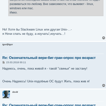
развиваться по-любому. Вне зависимости, что выживет - linux,
windows или mac.
Имхо.
Но! Хотя бы Slackware Linux или другая Unix-...-
я Ночи спать не буду, а изучать!,изучать...!
igor@igor
Re: Окончательный вери-биг-гран-опрос про возраст
С
15.03.2018 00:11
о
о
Надеюсь, очень, пока живой я - такой "свиньи" не застану!
б
щ
е
н
Очень Надеюсь! Unix-подобные ОС будут Жить, пока жив я!
и
е
devilr
Re: Окончательный вери-биг-гран-опрос про возраст