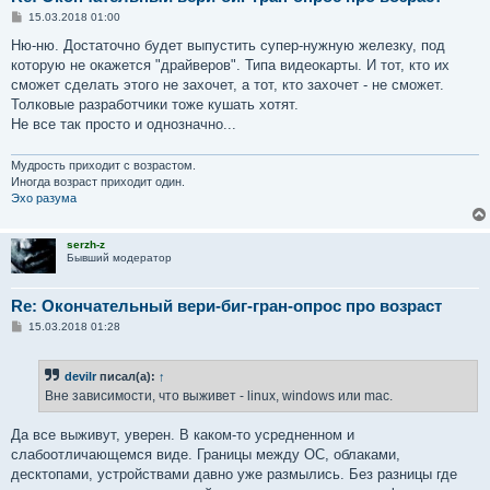
С
15.03.2018 01:00
о
о
Ню-ню. Достаточно будет выпустить супер-нужную железку, под
б
которую не окажется "драйверов". Типа видеокарты. И тот, кто их
щ
е
сможет сделать этого не захочет, а тот, кто захочет - не сможет.
н
Толковые разработчики тоже кушать хотят.
и
е
Не все так просто и однозначно...
Мудрость приходит с возрастом.
Иногда возраст приходит один.
Эхо разума
serzh-z
Бывший модератор
Re: Окончательный вери-биг-гран-опрос про возраст
С
15.03.2018 01:28
о
о
б
devilr
писал(а):
↑
щ
е
Вне зависимости, что выживет - linux, windows или mac.
н
и
е
Да все выживут, уверен. В каком-то усредненном и
слабоотличающемся виде. Границы между ОС, облаками,
десктопами, устройствами давно уже размылись. Без разницы где