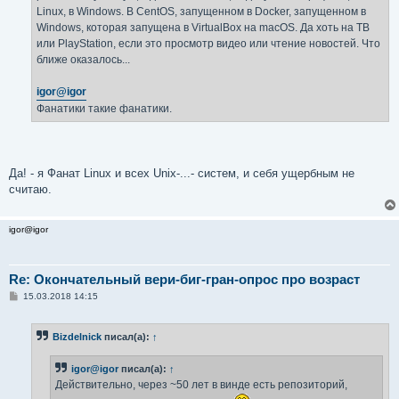
Linux, в Windows. В CentOS, запущенном в Docker, запущенном в
Windows, которая запущена в VirtualBox на macOS. Да хоть на ТВ
или PlayStation, если это просмотр видео или чтение новостей. Что
ближе оказалось...
igor@igor
Фанатики такие фанатики.
Да! - я Фанат Linux и всех Unix-...- систем, и себя ущербным не
считаю.
igor@igor
Re: Окончательный вери-биг-гран-опрос про возраст
С
15.03.2018 14:15
о
о
б
Bizdelnick
писал(а):
↑
щ
е
н
igor@igor
писал(а):
↑
и
е
Действительно, через ~50 лет в винде есть репозиторий,