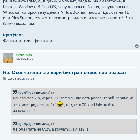
решать актуальную, в данный момент, задачу: на смартфоне, в
Linux, в Windows. В CentOS, запущенном в Docker, запущенном в
Windows, которая запущена в VirtualBox на macOS. Да хоть на ТВ
или PlayStation, если это просмотр видео или чтение новостей. Что
ближе оказалось...
igor@igor
Фанатики такие фанатики.
Bizdelnick
Модератор
Re: Окончательный вери-биг-гран-опрос про возраст
С
15.03.2018 09:28
о
о
б
igor@igor
писал(а):
↑
щ
е
Действительно, через ~50 лет в винде есть репозиторий, "прямо из
н
и
всех мест радость прёт"
, когда ~ в 70-х, в Unix он был
е
изначально!
igor@igor
писал(а):
↑
я Ночи спать не буду, а изучать!,изучать...!