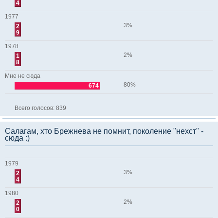
4
1977
3%
2
9
1978
2%
1
8
Мне не сюда
80%
674
Всего голосов:
839
Салагам, хто Брежнева не помнит, поколение "нехст" -
сюда :)
1979
3%
2
4
1980
2%
2
0