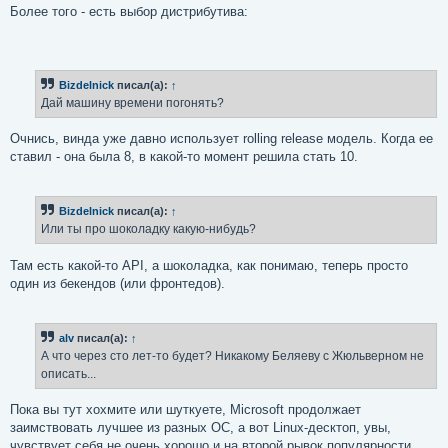
Более того - есть выбор дистрибутива:
Bizdelnick
писал(а):
↑
Дай машину времени погонять?
Очнись, винда уже давно использует rolling release модель. Когда ее
ставил - она была 8, в какой-то момент решила стать 10.
Bizdelnick
писал(а):
↑
Или ты про шоколадку какую-нибудь?
Там есть какой-то API, а шоколадка, как понимаю, теперь просто
один из бекендов (или фронтедов).
alv
писал(а):
↑
А что через сто лет-то будет? Никакому Беляеву с Жюльверном не
описать...
Пока вы тут хохмите или шуткуете, Microsoft продолжает
заимствовать лучшее из разных ОС, а вот Linux-десктоп, увы,
чувствует себя не очень хорошо и на второй рывок популярности,