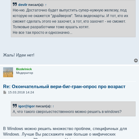
devilr
писал(а):
↑
Ню-ню. Достаточно будет выпустить супер-нужную железку, под
которую не окажется "драйверов". Типа видеокарты. И тот, кто их
сможет сделать этого не захочет, а тот, кто захочет - не сможет.
Толковые разработчики тоже кушать хотят.
Не все так просто и однозначно...
Жаль! Идеи нет!
Bizdelnick
Модератор
Re: Окончательный вери-биг-гран-опрос про возраст
С
15.03.2018 14:24
о
о
б
igor@igor
писал(а):
↑
щ
е
А, что такого сверхъестественного можно решить в windows?
н
и
е
В Windows можно решить множество проблем, специфичных для
Windows. Лучше Вы расскажите нам больше о мифических