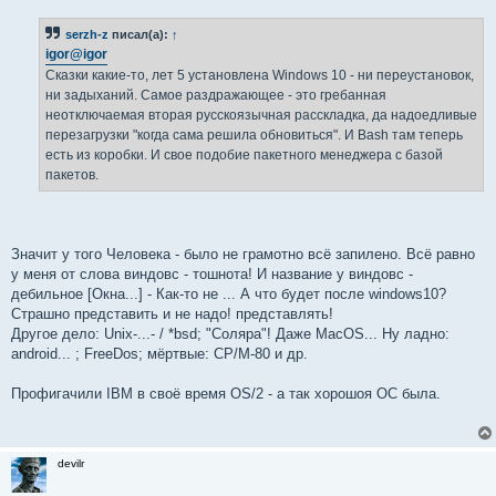
о
б
serzh-z
писал(а):
↑
щ
е
igor@igor
н
Сказки какие-то, лет 5 установлена Windows 10 - ни переустановок,
и
е
ни задыханий. Самое раздражающее - это гребанная
неотключаемая вторая русскоязычная расскладка, да надоедливые
перезагрузки "когда сама решила обновиться". И Bash там теперь
есть из коробки. И свое подобие пакетного менеджера с базой
пакетов.
Значит у того Человека - было не грамотно всё запилено. Всё равно
у меня от слова виндовс - тошнота! И название у виндовс -
дебильное [Окна...] - Как-то не ... А что будет после windows10?
Страшно представить и не надо! представлять!
Другое дело: Unix-...- / *bsd; "Соляра"! Даже MacOS... Ну ладно:
android... ; FreeDos; мёртвые: CP/M-80 и др.
Профигачили IBM в своё время OS/2 - а так хорошоя ОС была.
devilr