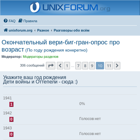
FAQ
Правила
unixforum.org
Разное
Разговоры обо всём
Окончательный вери-биг-гран-опрос про
возраст
(По году рождения конкретно)
Модератор:
Модераторы разделов
Страница
10
из
11
1
7
8
9
10
11
Пред.
След.
306 сообщений
…
Укажите ваш год рождения
Дети войны и Оттепели - сюда :)
1941
0%
1
1942
Голосов нет
0
1943
Голосов нет
0