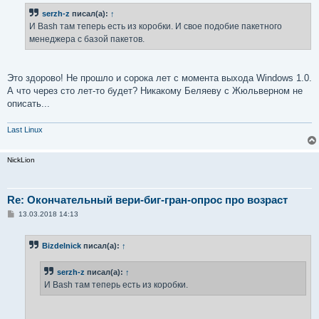
б
serzh-z
писал(а):
↑
щ
е
И Bash там теперь есть из коробки. И свое подобие пакетного
н
менеджера с базой пакетов.
и
е
Это здорово! Не прошло и сорока лет с момента выхода Windows 1.0.
А что через сто лет-то будет? Никакому Беляеву с Жюльверном не
описать...
Last Linux
NickLion
Re: Окончательный вери-биг-гран-опрос про возраст
С
13.03.2018 14:13
о
о
б
Bizdelnick
писал(а):
↑
щ
е
н
serzh-z
писал(а):
↑
и
е
И Bash там теперь есть из коробки.