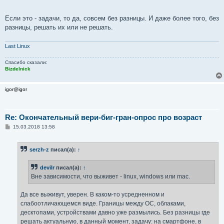
Если это - задачи, то да, совсем без разницы. И даже более того, без
разницы, решать их или не решать.
Last Linux
Спасибо сказали:
Bizdelnick
igor@igor
Re: Окончательный вери-биг-гран-опрос про возраст
С
15.03.2018 13:58
о
о
б
serzh-z
писал(а):
↑
щ
е
н
devilr
писал(а):
↑
и
е
Вне зависимости, что выживет - linux, windows или mac.
Да все выживут, уверен. В каком-то усредненном и
слабоотличающемся виде. Границы между ОС, облаками,
десктопами, устройствами давно уже размылись. Без разницы где
решать актуальную, в данный момент, задачу: на смартфоне, в