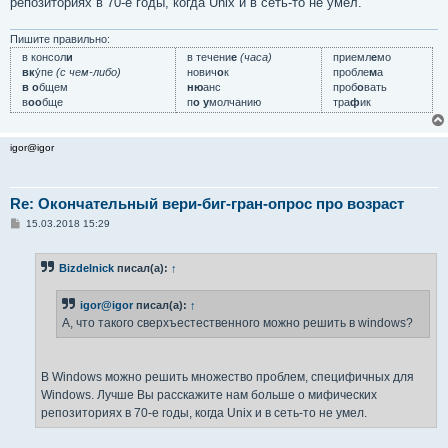
репозиториях в 70-е годы, когда Unix и в сеть-то не умел.
Пишите правильно:
в консол
и
в течени
е
(часа)
приемл
е
мо
вк
у́пе
(с чем-либо)
нович
о
к
пробле
м
а
в о
бщем
ню
анс
проб
о
вать
в
оо
бще
п
о у
молчанию
тра
ф
ик
igor@igor
Re: Окончательный вери-биг-гран-опрос про возраст
С
15.03.2018 15:29
о
о
б
Bizdelnick
писал(а):
↑
щ
е
н
igor@igor
писал(а):
↑
и
е
А, что такого сверхъестественного можно решить в windows?
В Windows можно решить множество проблем, специфичных для
Windows. Лучше Вы расскажите нам больше о мифических
репозиториях в 70-е годы, когда Unix и в сеть-то не умел.