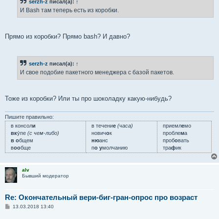
serzh-z
писал(а):
↑
И Bash там теперь есть из коробки.
Прямо из коробки? Прямо bash? И давно?
serzh-z
писал(а):
↑
И свое подобие пакетного менеджера с базой пакетов.
Тоже из коробки? Или ты про шоколадку какую-нибудь?
Пишите правильно:
в консол
и
в течени
е
(часа)
приемл
е
мо
вк
у́пе
(с чем-либо)
нович
о
к
пробле
м
а
в о
бщем
ню
анс
проб
о
вать
в
оо
бще
п
о у
молчанию
тра
ф
ик
alv
Бывший модератор
Re: Окончательный вери-биг-гран-опрос про возраст
С
13.03.2018 13:40
о
о