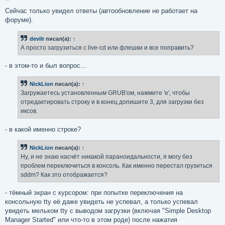
о
о
Сейчас только увидел ответы (автообновление не работает на
б
форуме).
щ
е
н
devilr
писал(а):
↑
и
е
А просто загрузиться с live-cd или флешки и все поправить?
- в этом-то и был вопрос...
NickLion
писал(а):
↑
Загружаетесь установленным GRUB'ом, нажмите 'e', чтобы
отредактировать строку и в конец допишите 3, для загрузки без
иксов.
- в какой именно строке?
NickLion
писал(а):
↑
Ну, и не знаю насчёт никакой параноидальности, я могу без
проблем переключиться в консоль. Как именно перестал грузиться
sddm? Как это отображается?
- тёмный экран с курсором: при попытке переключения на
консольную tty её даже увидеть не успевал, а только успевал
увидеть мельком tty с выводом загрузки (включая "Simple Desktop
Manager Started" или что-то в этом роде) после нажатия