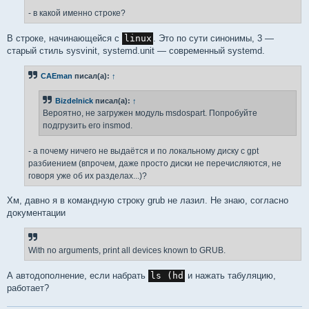
- в какой именно строке?
В строке, начинающейся с
linux
. Это по сути синонимы, 3 —
старый стиль sysvinit, systemd.unit — современный systemd.
CAEman
писал(а):
↑
Bizdelnick
писал(а):
↑
Вероятно, не загружен модуль msdospart. Попробуйте
подгрузить его insmod.
- а почему ничего не выдаётся и по локальному диску с gpt
разбиением (впрочем, даже просто диски не перечисляются, не
говоря уже об их разделах...)?
Хм, давно я в командную строку grub не лазил. Не знаю, согласно
документации
With no arguments, print all devices known to GRUB.
А автодополнение, если набрать
ls (hd
и нажать табуляцию,
работает?