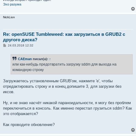
Эхо разума
NickLion
Re: openSUSE Tumbleweed: как загрузиться в GRUB2 с
другого диска?
С
24.03.2018 12:32
о
о
б
CAEman
писал(а):
↑
щ
е
или как-нибудь предотвратить загрузку sddm для выхода на
н
командную строку
и
е
Загружаетесь установленным GRUB'ом, нажмите 'e', чтобы
отредактировать строку и в конец допишите 3, для загрузки без
иксов.
Ну, и не знаю насчёт никакой параноидальности, я могу без проблем
переключиться в консоль. Как именно перестал грузиться sddm? Как
это отображается?
Как проводите обновление?