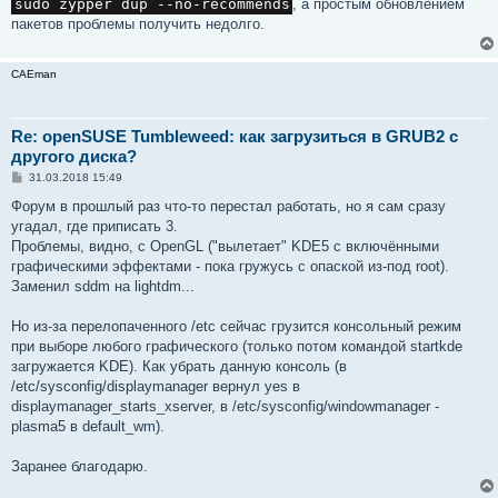
sudo zypper dup --no-recommends
, а простым обновлением
пакетов проблемы получить недолго.
CAEman
Re: openSUSE Tumbleweed: как загрузиться в GRUB2 с
другого диска?
С
31.03.2018 15:49
о
о
Форум в прошлый раз что-то перестал работать, но я сам сразу
б
угадал, где приписать 3.
щ
е
Проблемы, видно, с OpenGL ("вылетает" KDE5 с включёнными
н
графическими эффектами - пока гружусь с опаской из-под root).
и
е
Заменил sddm на lightdm...
Но из-за перелопаченного /etc сейчас грузится консольный режим
при выборе любого графического (только потом командой startkde
загружается KDE). Как убрать данную консоль (в
/etc/sysconfig/displaymanager вернул yes в
displaymanager_starts_xserver, в /etc/sysconfig/windowmanager -
plasma5 в default_wm).
Заранее благодарю.