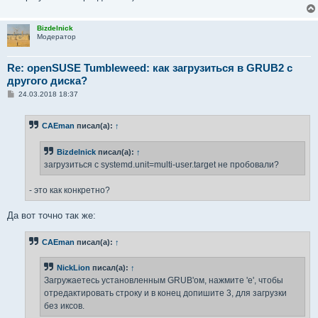
Bizdelnick
Модератор
Re: openSUSE Tumbleweed: как загрузиться в GRUB2 с
другого диска?
С
24.03.2018 18:37
о
о
б
CAEman
писал(а):
↑
щ
е
н
Bizdelnick
писал(а):
↑
и
е
загрузиться с systemd.unit=multi-user.target не пробовали?
- это как конкретно?
Да вот точно так же:
CAEman
писал(а):
↑
NickLion
писал(а):
↑
Загружаетесь установленным GRUB'ом, нажмите 'e', чтобы
отредактировать строку и в конец допишите 3, для загрузки
без иксов.