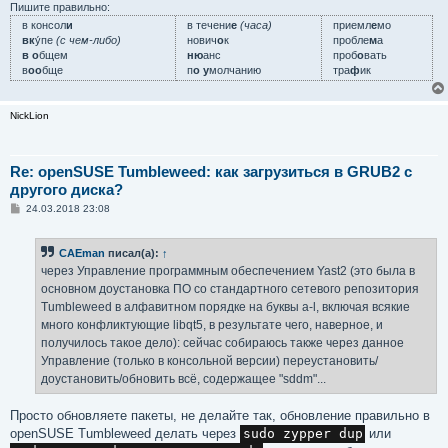
Пишите правильно:
в консол
и
в течени
е
(часа)
приемл
е
мо
вк
у́пе
(с чем-либо)
нович
о
к
пробле
м
а
в о
бщем
ню
анс
проб
о
вать
в
оо
бще
п
о у
молчанию
тра
ф
ик
NickLion
Re: openSUSE Tumbleweed: как загрузиться в GRUB2 с
другого диска?
С
24.03.2018 23:08
о
о
б
CAEman
писал(а):
↑
щ
е
через Управление программным обеспечением Yast2 (это была в
н
основном доустановка ПО со стандартного сетевого репозитория
и
е
Tumbleweed в алфавитном порядке на буквы a-l, включая всякие
много конфликтующие libqt5, в результате чего, наверное, и
получилось такое дело): сейчас собираюсь также через данное
Управление (только в консольной версии) переустановить/
доустановить/обновить всё, содержащее "sddm"...
Просто обновляете пакеты, не делайте так, обновление правильно в
openSUSE Tumbleweed делать через
sudo zypper dup
или