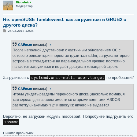
Bizdelnick
Модератор
Re: openSUSE Tumbleweed: как загрузиться в GRUB2 с
другого диска?
С
24.03.2018 12:34
о
о
б
CAEman
писал(а):
↑
щ
е
После неполной доустановки с частичным обновлением ОС с
н
сетевого репозитория перестал грузиться sddm, загрузка которого
и
е
встроена в этом дистр-е на параноидальном уровне: постоянно
пытается загрузиться и не даёт доступа к командной строке.
Загрузиться с
systemd.unit=multi-user.target
не пробовали?
CAEman
писал(а):
↑
Чтобы увидеть разделы переносного диска (насколько помню, я
там сделал для совместимости со старыми комп-ами MSDOS
разметку), нажимаю "F2" и ввожу ls: ничего не выдаётся.
Вероятно, не загружен модуль msdospart. Попробуйте подгрузить его
insmod
.
Пишите правильно: