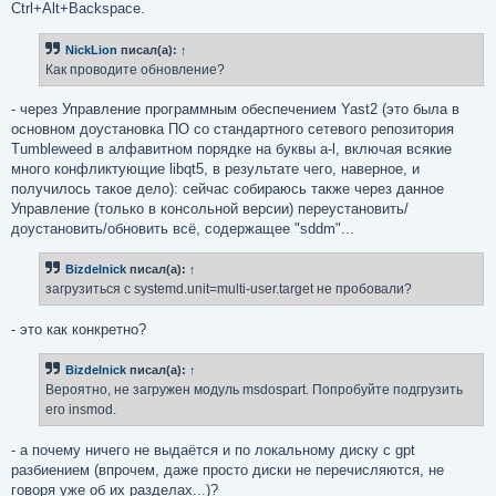
Ctrl+Alt+Backspace.
NickLion
писал(а):
↑
Как проводите обновление?
- через Управление программным обеспечением Yast2 (это была в
основном доустановка ПО со стандартного сетевого репозитория
Tumbleweed в алфавитном порядке на буквы a-l, включая всякие
много конфликтующие libqt5, в результате чего, наверное, и
получилось такое дело): сейчас собираюсь также через данное
Управление (только в консольной версии) переустановить/
доустановить/обновить всё, содержащее "sddm"...
Bizdelnick
писал(а):
↑
загрузиться с systemd.unit=multi-user.target не пробовали?
- это как конкретно?
Bizdelnick
писал(а):
↑
Вероятно, не загружен модуль msdospart. Попробуйте подгрузить
его insmod.
- а почему ничего не выдаётся и по локальному диску с gpt
разбиением (впрочем, даже просто диски не перечисляются, не
говоря уже об их разделах...)?