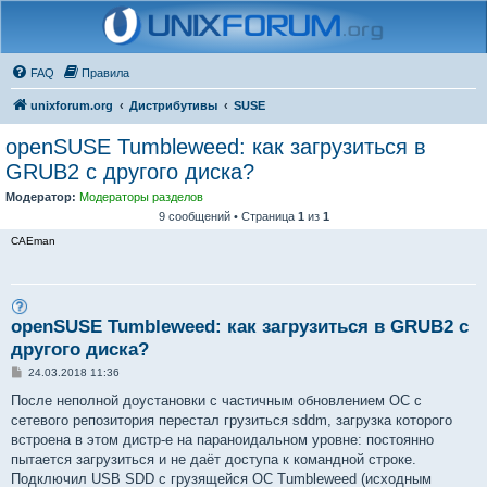
FAQ
Правила
unixforum.org
Дистрибутивы
SUSE
openSUSE Tumbleweed: как загрузиться в
GRUB2 с другого диска?
Модератор:
Модераторы разделов
9 сообщений • Страница
1
из
1
CAEman
openSUSE Tumbleweed: как загрузиться в GRUB2 с
другого диска?
С
24.03.2018 11:36
о
о
После неполной доустановки с частичным обновлением ОС с
б
сетевого репозитория перестал грузиться sddm, загрузка которого
щ
е
встроена в этом дистр-е на параноидальном уровне: постоянно
н
пытается загрузиться и не даёт доступа к командной строке.
и
е
Подключил USB SDD с грузящейся ОС Tumbleweed (исходным