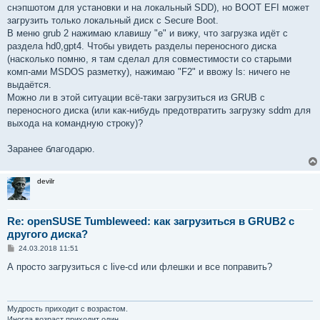
снэпшотом для установки и на локальный SDD), но BOOT EFI может
загрузить только локальный диск с Secure Boot.
В меню grub 2 нажимаю клавишу "е" и вижу, что загрузка идёт с
раздела hd0,gpt4. Чтобы увидеть разделы переносного диска
(насколько помню, я там сделал для совместимости со старыми
комп-ами MSDOS разметку), нажимаю "F2" и ввожу ls: ничего не
выдаётся.
Можно ли в этой ситуации всё-таки загрузиться из GRUB с
переносного диска (или как-нибудь предотвратить загрузку sddm для
выхода на командную строку)?
Заранее благодарю.
devilr
Re: openSUSE Tumbleweed: как загрузиться в GRUB2 с
другого диска?
С
24.03.2018 11:51
о
о
А просто загрузиться с live-cd или флешки и все поправить?
б
щ
е
н
и
Мудрость приходит с возрастом.
е
Иногда возраст приходит один.