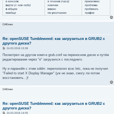
в консол
и
в течени
е
(часа)
приемл
е
мо
вк
у́пе
(с чем-либо)
нович
о
к
пробле
м
а
в о
бщем
ню
анс
проб
о
вать
в
оо
бще
п
о у
молчанию
тра
ф
ик
CAEman
Re: openSUSE Tumbleweed: как загрузиться в GRUB2 с
другого диска?
С
24.03.2018 13:39
о
о
Посмотрел на другом комп-е grub.conf на переносном диске и путём
б
редактирования через "е" загрузился с последнего.
щ
е
н
Ну и паранойя с этим sddm: перелопатил всю /etc, пока не получил
и
е
"Failed to start X Display Manager" (уж не знаю, смогу ли потом
восстановить...)!
CAEman
Re: openSUSE Tumbleweed: как загрузиться в GRUB2 с
другого диска?
С
24.03.2018 14:05