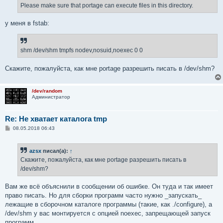
Please make sure that portage can execute files in this directory.
у меня в fstab:
shm /dev/shm tmpfs nodev,nosuid,noexec 0 0
Скажите, пожалуйста, как мне portage разрешить писать в /dev/shm?
/dev/random
Администратор
Re: Не хватает каталога tmp
С
08.05.2018 06:43
о
о
б
azsx
писал(а):
↑
щ
е
Скажите, пожалуйста, как мне portage разрешить писать в
н
/dev/shm?
и
е
Вам же всё объяснили в сообщении об ошибке. Он туда и так имеет
право писать. Но для сборки программ часто нужно _запускать_
лежащие в сборочном каталоге программы (такие, как ./configure), а
/dev/shm у вас монтируется с опцией noexec, запрещающей запуск
программ.