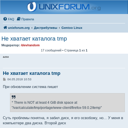
FAQ
Правила
unixforum.org
Дистрибутивы
Gentoo Linux
Не хватает каталога tmp
Модератор:
/dev/random
17 сообщений • Страница
1
из
1
azsx
Не хватает каталога tmp
С
04.05.2018 10:53
о
о
При обновлении система пишет
б
щ
е
н
* There is NOT at least 4 GiB disk space at
и
е
"/var/calculate/tmp/portage/www-client/firefox-59.0.2/temp"
Суть проблемы понятна, я забил диск, я его освобожу, но... У меня в
компьютере два диска. Второй диск