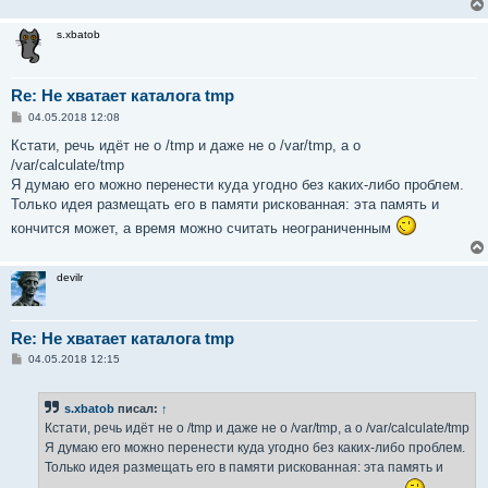
s.xbatob
Re: Не хватает каталога tmp
С
04.05.2018 12:08
о
о
Кстати, речь идёт не о /tmp и даже не о /var/tmp, а о
б
/var/calculate/tmp
щ
е
Я думаю его можно перенести куда угодно без каких-либо проблем.
н
Только идея размещать его в памяти рискованная: эта память и
и
е
кончится может, а время можно считать неограниченным
devilr
Re: Не хватает каталога tmp
С
04.05.2018 12:15
о
о
б
s.xbatob
писал:
↑
щ
е
Кстати, речь идёт не о /tmp и даже не о /var/tmp, а о /var/calculate/tmp
н
Я думаю его можно перенести куда угодно без каких-либо проблем.
и
е
Только идея размещать его в памяти рискованная: эта память и