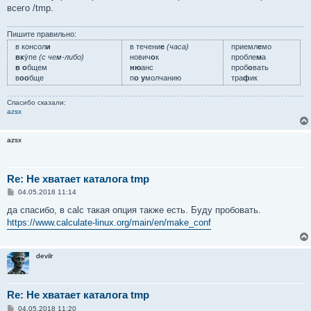
н
всего /tmp.
и
е
Пишите правильно:
в консол
и
в течени
е
(часа)
приемл
е
мо
вк
у́пе
(с чем-либо)
нович
о
к
пробле
м
а
в о
бщем
ню
анс
проб
о
вать
в
оо
бще
п
о у
молчанию
тра
ф
ик
Спасибо сказали:
azsx
azsx
Re: Не хватает каталога tmp
С
04.05.2018 11:14
о
о
да спасибо, в calc такая опция также есть. Буду пробовать.
б
https://www.calculate-linux.org/main/en/make_conf
щ
е
н
и
devilr
е
Re: Не хватает каталога tmp
С
04.05.2018 11:20