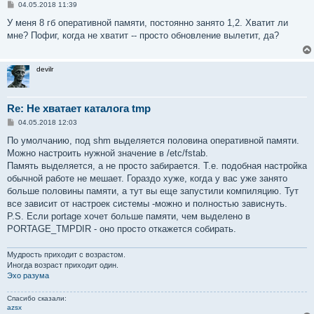
С
04.05.2018 11:39
о
о
У меня 8 гб оперативной памяти, постоянно занято 1,2. Хватит ли
б
мне? Пофиг, когда не хватит -- просто обновление вылетит, да?
щ
е
н
и
devilr
е
Re: Не хватает каталога tmp
С
04.05.2018 12:03
о
о
По умолчанию, под shm выделяется половина оперативной памяти.
б
Можно настроить нужной значение в /etc/fstab.
щ
е
Память выделяется, а не просто забирается. Т.е. подобная настройка
н
обычной работе не мешает. Гораздо хуже, когда у вас уже занято
и
е
больше половины памяти, а тут вы еще запустили компиляцию. Тут
все зависит от настроек системы -можно и полностью зависнуть.
P.S. Если portage хочет больше памяти, чем выделено в
PORTAGE_TMPDIR - оно просто откажется собирать.
Мудрость приходит с возрастом.
Иногда возраст приходит один.
Эхо разума
Спасибо сказали:
azsx