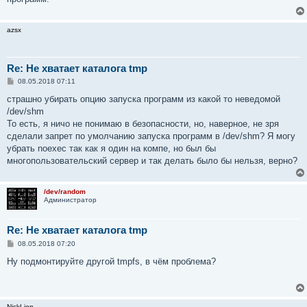
azsx
Re: Не хватает каталога tmp
С
08.05.2018 07:11
о
о
страшно убирать опцию запуска программ из какой то неведомой
б
/dev/shm
щ
е
То есть, я ничо не понимаю в безопасности, но, наверное, не зря
н
сделали запрет по умолчанию запуска программ в /dev/shm? Я могу
и
е
убрать noexec так как я один на компе, но был бы
многопользовательский сервер и так делать было бы нельзя, верно?
/dev/random
Администратор
Re: Не хватает каталога tmp
С
08.05.2018 07:20
о
о
Ну подмонтируйте другой tmpfs, в чём проблема?
б
щ
е
н
и
NickLion