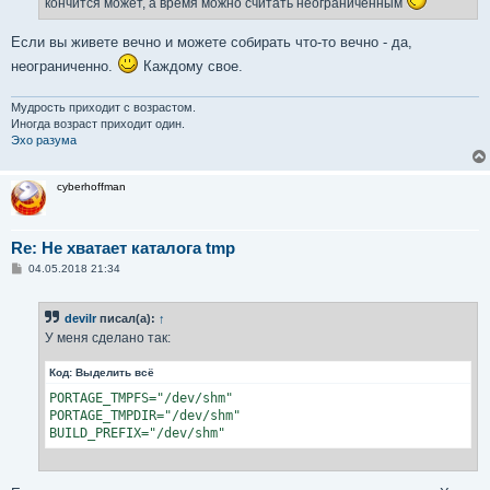
кончится может, а время можно считать неограниченным
Если вы живете вечно и можете собирать что-то вечно - да,
неограниченно.
Каждому свое.
Мудрость приходит с возрастом.
Иногда возраст приходит один.
Эхо разума
cyberhoffman
Re: Не хватает каталога tmp
С
04.05.2018 21:34
о
о
б
devilr
писал(а):
↑
щ
е
У меня сделано так:
н
и
Код:
Выделить всё
е
PORTAGE_TMPFS="/dev/shm"

PORTAGE_TMPDIR="/dev/shm"

BUILD_PREFIX="/dev/shm"