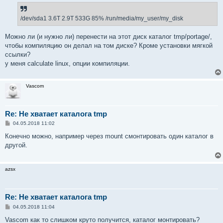
/dev/sda1 3.6T 2.9T 533G 85% /run/media/my_user/my_disk
Можно ли (и нужно ли) перенести на этот диск каталог tmp/portage/,
чтобы компиляцию он делал на том диске? Кроме установки мягкой
ссылки?
у меня calculate linux, опции компиляции.
Vascom
Re: Не хватает каталога tmp
С
04.05.2018 11:02
о
о
Конечно можно, например через mount смонтировать один каталог в
б
другой.
щ
е
н
и
azsx
е
Re: Не хватает каталога tmp
С
04.05.2018 11:04
о
о
Vascom как то слишком круто получится, каталог монтировать?