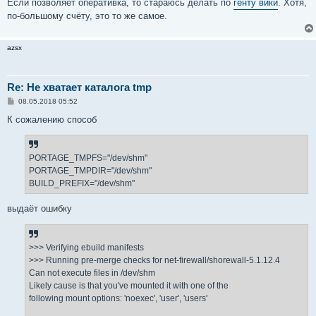
Если позволяет оперативка, то стараюсь делать по
генту вики
. Хотя,
по-большому счёту, это то же самое.
azsx
Re: Не хватает каталога tmp
С
08.05.2018 05:52
о
о
К сожалению способ
б
щ
е
н
PORTAGE_TMPFS="/dev/shm"
и
е
PORTAGE_TMPDIR="/dev/shm"
BUILD_PREFIX="/dev/shm"
выдаёт ошибку
>>> Verifying ebuild manifests
>>> Running pre-merge checks for net-firewall/shorewall-5.1.12.4
Can not execute files in /dev/shm
Likely cause is that you've mounted it with one of the
following mount options: 'noexec', 'user', 'users'