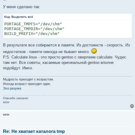
о
о
У меня сделано так:
б
щ
Код:
е
Выделить всё
н
PORTAGE_TMPFS="/dev/shm"

и
е
PORTAGE_TMPDIR="/dev/shm"

BUILD_PREFIX="/dev/shm"
В результате все собирается в памяти. Из достоинств - скорость. Из
недостатков - памяти никогда не бывает много.
P.S. Calculate linux - это просто gentoo с оверлеем calculate. Чудес
там нет. Все советы, касаемые оригинальной gentoo вполне
подойдут. Имхо.
Мудрость приходит с возрастом.
Иногда возраст приходит один.
Эхо разума
Спасибо сказали:
azsx
azsx
Re: Не хватает каталога tmp