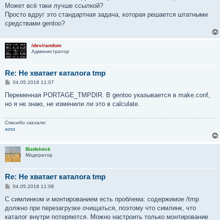
б
Может всё таки лучше ссылкой?
щ
е
Просто вдруг это стандартная задача, которая решается штатными
н
средствами gentoo?
и
е
/dev/random
Администратор
Re: Не хватает каталога tmp
С
04.05.2018 11:07
о
о
Переменная PORTAGE_TMPDIR. В gentoo указывается в make.conf,
б
но я не знаю, не изменили ли это в calculate.
щ
е
н
Спасибо сказали:
и
azsx
е
Bizdelnick
Модератор
Re: Не хватает каталога tmp
С
04.05.2018 11:08
о
о
С симлинком и монтированием есть проблема: содержимое /tmp
б
должно при перезагрузке очищаться, поэтому что симлинк, что
щ
е
каталог внутри потеряются. Можно настроить только монтирование