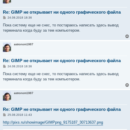
Re: GIMP не открывает ни одного графического файла
С
24.08.2018 18:36
о
о
Пока систему еще не снес, то постараюсь написать здесь вывод
б
терминала когда буду за тем компьютером.
щ
е
н
и
astronom1987
е
Re: GIMP не открывает ни одного графического файла
С
24.08.2018 18:36
о
о
Пока систему еще не снес, то постараюсь написать здесь вывод
б
терминала когда буду за тем компьютером.
щ
е
н
и
astronom1987
е
Re: GIMP не открывает ни одного графического файла
С
25.08.2018 11:43
о
о
http://pixs.ru/showimage/GIMPpng_9175187_30713637.png
б
щ