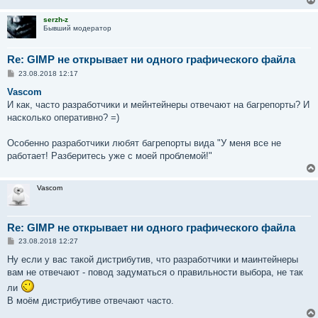
serzh-z
Бывший модератор
Re: GIMP не открывает ни одного графического файла
С
23.08.2018 12:17
о
о
Vascom
б
И как, часто разработчики и мейнтейнеры отвечают на багрепорты? И
щ
е
насколько оперативно? =)
н
и
е
Особенно разработчики любят багрепорты вида "У меня все не
работает! Разберитесь уже с моей проблемой!"
Vascom
Re: GIMP не открывает ни одного графического файла
С
23.08.2018 12:27
о
о
Ну если у вас такой дистрибутив, что разработчики и маинтейнеры
б
вам не отвечают - повод задуматься о правильности выбора, не так
щ
е
ли
н
В моём дистрибутиве отвечают часто.
и
е