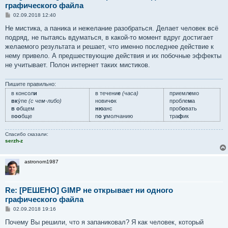
графического файла
С
02.09.2018 12:40
о
о
Не мистика, а паника и нежелание разобраться. Делает человек всё
б
подряд, не пытаясь вдуматься, в какой-то момент вдруг достигает
щ
е
желаемого результата и решает, что именно последнее действие к
н
нему привело. А предшествующие действия и их побочные эффекты
и
е
не учитывает. Полон интернет таких мистиков.
Пишите правильно:
в консол
и
в течени
е
(часа)
приемл
е
мо
вк
у́пе
(с чем-либо)
нович
о
к
пробле
м
а
в о
бщем
ню
анс
проб
о
вать
в
оо
бще
п
о у
молчанию
тра
ф
ик
Спасибо сказали:
serzh-z
astronom1987
Re: [РЕШЕНО] GIMP не открывает ни одного
графического файла
С
02.09.2018 19:16
о
о
Почему Вы решили, что я запаниковал? Я как человек, который
б