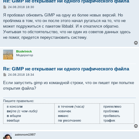
Re: GIMP не открывает ни одного графического файла
С
24.08.2018 18:30
о
о
Я пробовал обновить GIMP на одну из более новых версий. Но
б
проблема в том, что он после этого начал ругаться на то, что не
щ
е
может подружиться с пакетом libbabl. И я откатился обратно.
н
Учитывая то обстоятельство, что ни один из советов данных здесь
и
е
не помог, придется переустановить систему.
Bizdelnick
Модератор
Re: GIMP не открывает ни одного графического файла
С
24.08.2018 18:34
о
о
Если запустить gimp из командной строки, что он пишет при попытке
б
открытия файла?
щ
е
н
и
Пишите правильно:
е
в консол
и
в течени
е
(часа)
приемл
е
мо
вк
у́пе
(с чем-либо)
нович
о
к
пробле
м
а
в о
бщем
ню
анс
проб
о
вать
в
оо
бще
п
о у
молчанию
тра
ф
ик
astronom1987