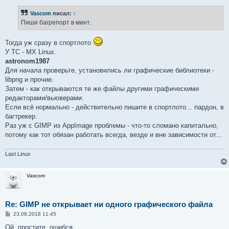
о
б
Vascom
писал:
↑
щ
е
Пиши багрепорт в минт.
н
и
е
Тогда уж сразу в спортлото
У ТС - MX Linux.
astronom1987
Для начала проверьте, установились ли графические библиотеки -
libpng и прочие.
Затем - как открываются те же файлы другими графическими
редакторами/вьюверами.
Если всё нормально - действительно пишите в спортлото... пардон, в
багтрекер.
Раз уж с GIMP из AppImage проблемы - что-то сломано капитально,
потому как тот обязан работать всегда, везде и вне зависимости от...
Last Linux
Vascom
Re: GIMP не открывает ни одного графического файла
С
23.08.2018 11:45
о
о
Ой, простите, ошибся.