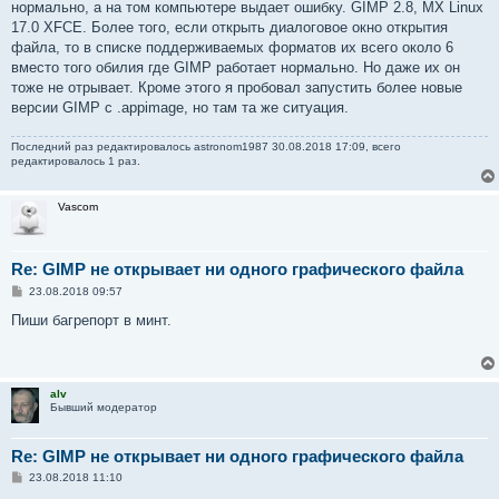
нормально, а на том компьютере выдает ошибку. GIMP 2.8, MX Linux
17.0 XFCE. Более того, если открыть диалоговое окно открытия
файла, то в списке поддерживаемых форматов их всего около 6
вместо того обилия где GIMP работает нормально. Но даже их он
тоже не отрывает. Кроме этого я пробовал запустить более новые
версии GIMP с .appimage, но там та же ситуация.
Последний раз редактировалось
astronom1987
30.08.2018 17:09, всего
редактировалось 1 раз.
Vascom
Re: GIMP не открывает ни одного графического файла
С
23.08.2018 09:57
о
о
Пиши багрепорт в минт.
б
щ
е
н
и
alv
е
Бывший модератор
Re: GIMP не открывает ни одного графического файла
С
23.08.2018 11:10
о