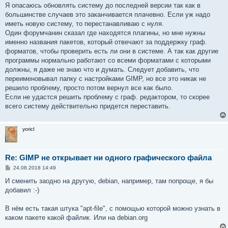
о
Я опасаюсь обновлять систему до последней версии так как в
б
большинстве случаев это заканчивается плачевно. Если уж надо
щ
е
иметь новую систему, то перестанавливаю с нуля.
н
Один форумчанин сказал где находятся плагины, но мне нужны
и
е
именно названия пакетов, который отвечают за поддержку граф.
форматов, чтобы проверить есть ли они в системе. А так как другие
программы нормально работают со всеми форматами с которыми
должны, я даже не знаю что и думать. Следует добавить, что
переименовывал папку с настройками GIMP, но все это никак не
решило проблему, просто потом вернул все как было.
Если не удастся решить проблему с граф. редактором, то скорее
всего систему действительно придется переставить.
yoricI
Re: GIMP не открывает ни одного графического файла
С
24.08.2018 14:49
о
о
И сменить заодно на другую, debian, например, там попроще, я бы
б
добавил :-)
щ
е
н
В нём есть такая штука "apt-file", с помощью которой можно узнать в
и
е
каком пакете какой файлик. Или на debian.org