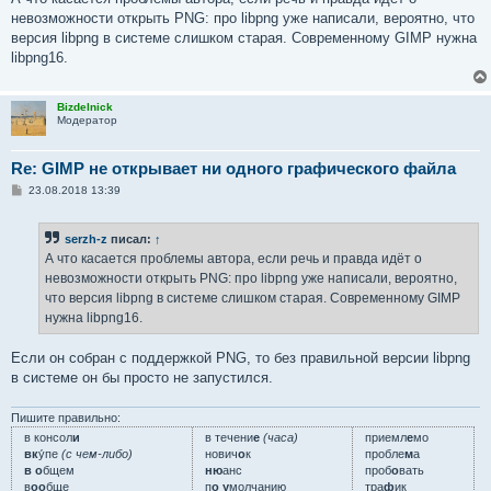
невозможности открыть PNG: про libpng уже написали, вероятно, что
версия libpng в системе слишком старая. Современному GIMP нужна
libpng16.
Bizdelnick
Модератор
Re: GIMP не открывает ни одного графического файла
С
23.08.2018 13:39
о
о
б
serzh-z
писал:
↑
щ
е
А что касается проблемы автора, если речь и правда идёт о
н
невозможности открыть PNG: про libpng уже написали, вероятно,
и
е
что версия libpng в системе слишком старая. Современному GIMP
нужна libpng16.
Если он собран с поддержкой PNG, то без правильной версии libpng
в системе он бы просто не запустился.
Пишите правильно:
в консол
и
в течени
е
(часа)
приемл
е
мо
вк
у́пе
(с чем-либо)
нович
о
к
пробле
м
а
в о
бщем
ню
анс
проб
о
вать
в
оо
бще
п
о у
молчанию
тра
ф
ик