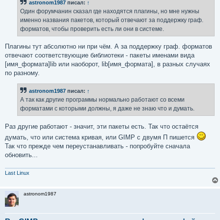
astronom1987
писал:
↑
щ
е
Один форумчанин сказал где находятся плагины, но мне нужны
н
именно названия пакетов, который отвечают за поддержку граф.
и
е
форматов, чтобы проверить есть ли они в системе.
Плагины тут абсолютно ни при чём. А за поддержку граф. форматов
отвечают соответствующие библиотеки - пакеты именами вида
[имя_формата]lib или наоборот, lib[имя_формата], в разных случаях
по разному.
astronom1987
писал:
↑
А так как другие программы нормально работают со всеми
форматами с которыми должны, я даже не знаю что и думать.
Раз другие работают - значит, эти пакеты есть. Так что остаётся
думать, что или система кривая, или GIMP с двумя П пишется
Так что прежде чем переустанавливать - попробуйте сначала
обновить...
Last Linux
astronom1987