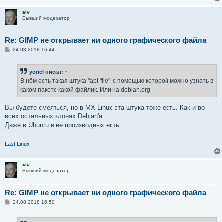
alv
Бывший модератор
Re: GIMP не открывает ни одного графического файла
С
24.08.2018 16:44
о
о
б
yoricI
писал:
↑
щ
е
В нём есть такая штука "apt-file", с помощью которой можно узнать в
н
каком пакете какой файлик. Или на debian.org
и
е
Вы будете смеяться, но в MX Linux эта штука тоже есть. Как и во
всех остальных клонах Debian'а.
Даже в Ubuntu и её производных есть
Last Linux
alv
Бывший модератор
Re: GIMP не открывает ни одного графического файла
С
24.08.2018 16:50
о
о
б