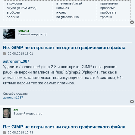
е
в консол
и
в течени
е
(часа)
приемл
е
мо
вк
у́пе
(с чем-либо)
нович
о
к
пробле
м
а
в о
бщем
ню
анс
проб
о
вать
в
оо
бще
п
о у
молчанию
тра
ф
ик
serzh-z
Бывший модератор
Re: GIMP не открывает ни одного графического файла
С
25.08.2018 13:01
о
о
astronom1987
б
Удалите /home/user/.gimp-2.8 и повторите. GIMP не загружает
щ
е
рабочие версии плагинов из /usr/lib/gimp/2.0/plug-ins, так как в
н
домашнем каталоге лежат нелинкующиеся, на этой системе, 64-
и
е
битные версии тех же самых плагинов.
Спасибо сказали:
astronom1987
alv
Бывший модератор
Re: GIMP не открывает ни одного графического файла
С
25.08.2018 15:43