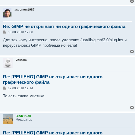
astronom1987
Re: GIMP не открывает ни одного графического файла
С
30.08.2018 17:08
о
о
Для тех кому интересно: после удаления /usr/lib/gimp/2.0/plug-ins и
б
переустановки GIMP проблема исчезла!
щ
е
н
и
Vascom
е
Re: [РЕШЕНО] GIMP не открывает ни одного
графического файла
С
02.09.2018 12:14
о
о
То есть снова мистика.
б
щ
е
н
и
Bizdelnick
е
Модератор
Re: [РЕШЕНО] GIMP не открывает ни одного