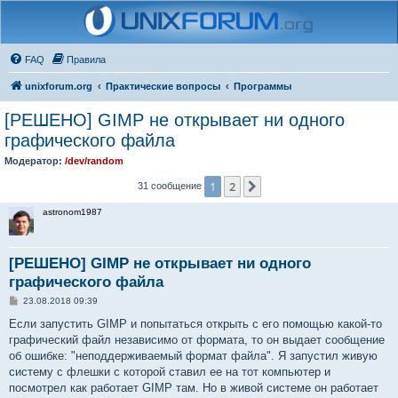
FAQ
Правила
unixforum.org
Практические вопросы
Программы
[РЕШЕНО] GIMP не открывает ни одного
графического файла
Модератор:
/dev/random
1
2
След.
31 сообщение
astronom1987
[РЕШЕНО] GIMP не открывает ни одного
графического файла
С
23.08.2018 09:39
о
о
Если запустить GIMP и попытаться открыть с его помощью какой-то
б
графический файл независимо от формата, то он выдает сообщение
щ
е
об ошибке: "неподдерживаемый формат файла". Я запустил живую
н
систему с флешки с которой ставил ее на тот компьютер и
и
е
посмотрел как работает GIMP там. Но в живой системе он работает