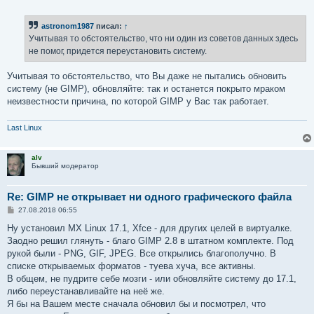
о
о
б
astronom1987
писал:
↑
щ
е
Учитывая то обстоятельство, что ни один из советов данных здесь
н
не помог, придется переустановить систему.
и
е
Учитывая то обстоятельство, что Вы даже не пытались обновить
систему (не GIMP), обновляйте: так и останется покрыто мраком
неизвестности причина, по которой GIMP у Вас так работает.
Last Linux
alv
Бывший модератор
Re: GIMP не открывает ни одного графического файла
С
27.08.2018 06:55
о
о
Ну установил MX Linux 17.1, Xfce - для других целей в виртуалке.
б
Заодно решил глянуть - благо GIMP 2.8 в штатном комплекте. Под
щ
е
рукой были - PNG, GIF, JPEG. Все открылись благополучно. В
н
списке открываемых форматов - туева хуча, все активны.
и
е
В общем, не пудрите себе мозги - или обновляйте систему до 17.1,
либо переустанавливайте на неё же.
Я бы на Вашем месте сначала обновил бы и посмотрел, что