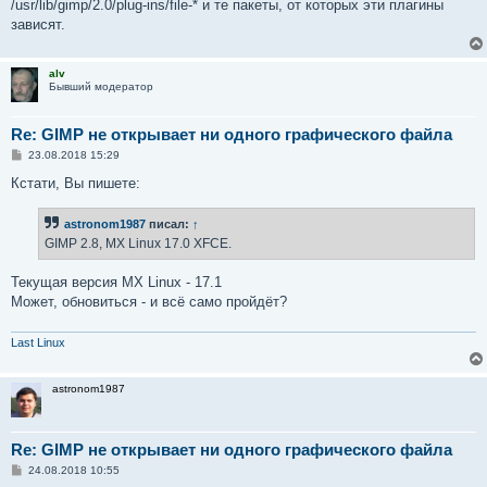
/usr/lib/gimp/2.0/plug-ins/file-* и те пакеты, от которых эти плагины
зависят.
alv
Бывший модератор
Re: GIMP не открывает ни одного графического файла
С
23.08.2018 15:29
о
о
Кстати, Вы пишете:
б
щ
е
astronom1987
писал:
↑
н
GIMP 2.8, MX Linux 17.0 XFCE.
и
е
Текущая версия MX Linux - 17.1
Может, обновиться - и всё само пройдёт?
Last Linux
astronom1987
Re: GIMP не открывает ни одного графического файла
С
24.08.2018 10:55
о