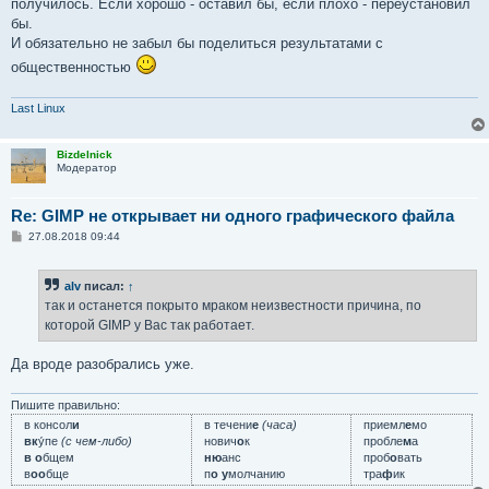
получилось. Если хорошо - оставил бы, если плохо - переустановил
бы.
И обязательно не забыл бы поделиться результатами с
общественностью
Last Linux
Bizdelnick
Модератор
Re: GIMP не открывает ни одного графического файла
С
27.08.2018 09:44
о
о
б
alv
писал:
↑
щ
е
так и останется покрыто мраком неизвестности причина, по
н
которой GIMP у Вас так работает.
и
е
Да вроде разобрались уже.
Пишите правильно:
в консол
и
в течени
е
(часа)
приемл
е
мо
вк
у́пе
(с чем-либо)
нович
о
к
пробле
м
а
в о
бщем
ню
анс
проб
о
вать
в
оо
бще
п
о у
молчанию
тра
ф
ик