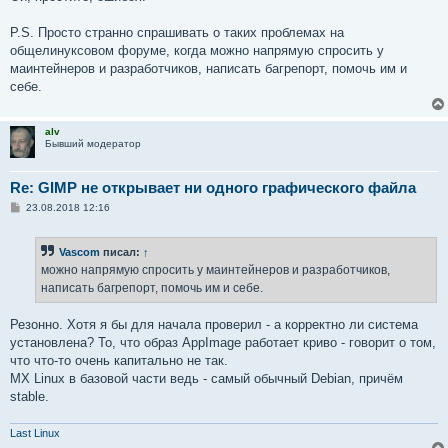
б
щ
е
P.S. Просто странно спрашивать о таких проблемах на
н
общелинуксовом форуме, когда можно напрямую спросить у
и
е
маинтейнеров и разработчиков, написать багрепорт, помочь им и
себе.
alv
Бывший модератор
Re: GIMP не открывает ни одного графического файла
С
23.08.2018 12:16
о
о
б
Vascom
писал:
↑
щ
е
можно напрямую спросить у маинтейнеров и разработчиков,
н
написать багрепорт, помочь им и себе.
и
е
Резонно. Хотя я бы для начала проверил - а корректно ли система
установлена? То, что образ AppImage работает криво - говорит о том,
что что-то очень капитально не так.
MX Linux в базовой части ведь - самый обычный Debian, причём
stable.
Last Linux