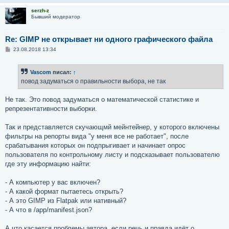
serzh-z
Бывший модератор
Re: GIMP не открывает ни одного графического файла
С
23.08.2018 13:34
о
о
б
Vascom
писал:
↑
щ
е
повод задуматься о правильности выбора, не так
н
и
е
Не так. Это повод задуматься о математической статистике и
репрезентативности выборки.
Так и представляется скучающмй мейнтейнер, у которого включены
фильтры на репорты вида "у меня все не работает", после
срабатывания которых он подпрыгивает и начинает опрос
пользователя по контрольному листу и подсказывает пользователю
где эту информацию найти:
- А компьютер у вас включен?
- А какой формат пытаетесь открыть?
- А это GIMP из Flatpak или нативный?
- А что в /app/manifest.json?
А что касается проблемы автора, если речь и правда идёт о