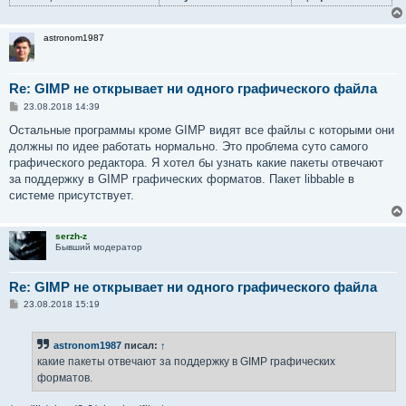
astronom1987
Re: GIMP не открывает ни одного графического файла
С
23.08.2018 14:39
о
о
Остальные программы кроме GIMP видят все файлы с которыми они
б
должны по идее работать нормально. Это проблема суто самого
щ
е
графического редактора. Я хотел бы узнать какие пакеты отвечают
н
за поддержку в GIMP графических форматов. Пакет libbable в
и
е
системе присутствует.
serzh-z
Бывший модератор
Re: GIMP не открывает ни одного графического файла
С
23.08.2018 15:19
о
о
б
astronom1987
писал:
↑
щ
е
какие пакеты отвечают за поддержку в GIMP графических
н
форматов.
и
е