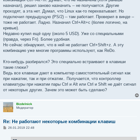
назначал), решил заново назначить -- не получается. Другие
проходят, а эта нет. Думал, что Linux как-то перехватывает. Но
подключил предыдущую (PS/2) -- там работает. Проверил в винде --
тоже не работает. Ладно. Назначил Ctrl+Alt+c (более логично, на
кривые).
Недавно купил ещё одну (около 5 USD). Уже со специальными
(правда, через Fn). Более удобная.
Но сейчас обнаружил, что в ней не работает Clrl+Shift+z. А эту
комбинацию уже многие программы используют, как ReDo.
Кто-нибудь разбирался? Это специально встраивают в клавиши
такие глюки?
Ведь все клавиши дают в компьютер самостоятельный сигнал как
при нажатии, так и при отжатии.. Получается, что контроллер
клавиатуры при нажатии пары Ctrl и Alt или Ctrl и Shift не даёт сигнал
от некоторых других. Зачем это может быть сделано?
Bizdelnick
Модератор
Re: Не работают некоторые комбинации клавиш
С
26.01.2019 22:48
о
о
б