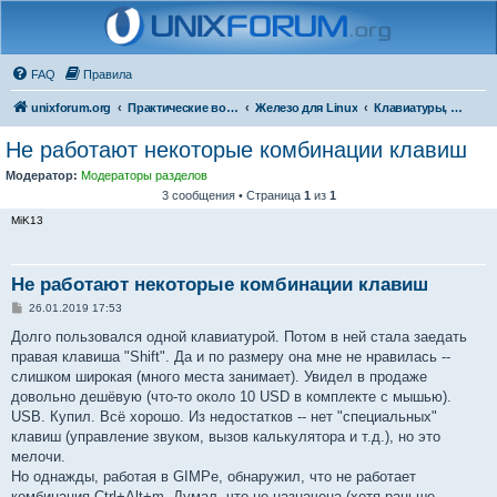
FAQ
Правила
unixforum.org
Практические вопросы
Железо для Linux
Клавиатуры, мыши, джойстики, планшеты
Не работают некоторые комбинации клавиш
Модератор:
Модераторы разделов
3 сообщения • Страница
1
из
1
MiK13
Не работают некоторые комбинации клавиш
С
26.01.2019 17:53
о
о
Долго пользовался одной клавиатурой. Потом в ней стала заедать
б
правая клавиша "Shift". Да и по размеру она мне не нравилась --
щ
е
слишком широкая (много места занимает). Увидел в продаже
н
довольно дешёвую (что-то около 10 USD в комплекте с мышью).
и
е
USB. Купил. Всё хорошо. Из недостатков -- нет "специальных"
клавиш (управление звуком, вызов калькулятора и т.д.), но это
мелочи.
Но однажды, работая в GIMPе, обнаружил, что не работает
комбинация Ctrl+Alt+m. Думал, что не назначена (хотя раньше