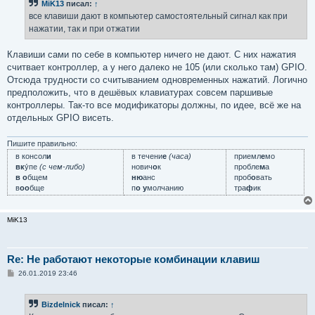
MiK13
писал:
↑
щ
е
все клавиши дают в компьютер самостоятельный сигнал как при
н
нажатии, так и при отжатии
и
е
Клавиши сами по себе в компьютер ничего не дают. С них нажатия
считвает контроллер, а у него далеко не 105 (или сколько там) GPIO.
Отсюда трудности со считыванием одновременных нажатий. Логично
предположить, что в дешёвых клавиатурах совсем паршивые
контроллеры. Так-то все модификаторы должны, по идее, всё же на
отдельных GPIO висеть.
Пишите правильно:
в консол
и
в течени
е
(часа)
приемл
е
мо
вк
у́пе
(с чем-либо)
нович
о
к
пробле
м
а
в о
бщем
ню
анс
проб
о
вать
в
оо
бще
п
о у
молчанию
тра
ф
ик
MiK13
Re: Не работают некоторые комбинации клавиш
С
26.01.2019 23:46
о
о
б
Bizdelnick
писал:
↑
щ
е