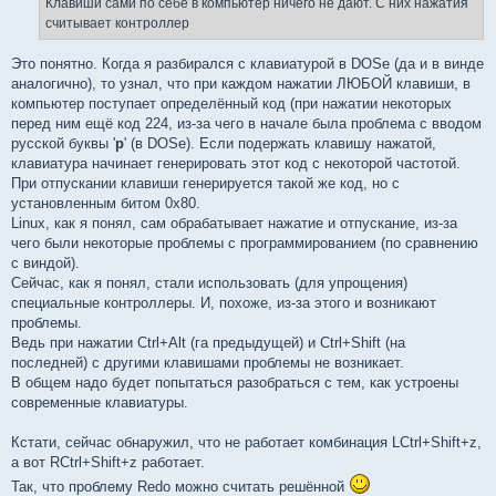
Клавиши сами по себе в компьютер ничего не дают. С них нажатия
н
считывает контроллер
и
е
Это понятно. Когда я разбирался с клавиатурой в DOSе (да и в винде
аналогично), то узнал, что при каждом нажатии ЛЮБОЙ клавиши, в
компьютер поступает определённый код (при нажатии некоторых
перед ним ещё код 224, из-за чего в начале была проблема с вводом
русской буквы '
р
' (в DOSе). Если подержать клавишу нажатой,
клавиатура начинает генерировать этот код с некоторой частотой.
При отпускании клавиши генерируется такой же код, но с
установленным битом 0x80.
Linux, как я понял, сам обрабатывает нажатие и отпускание, из-за
чего были некоторые проблемы с программированием (по сравнению
с виндой).
Сейчас, как я понял, стали использовать (для упрощения)
специальные контроллеры. И, похоже, из-за этого и возникают
проблемы.
Ведь при нажатии Ctrl+Alt (га предыдущей) и Ctrl+Shift (на
последней) с другими клавишами проблемы не возникает.
В общем надо будет попытаться разобраться с тем, как устроены
современные клавиатуры.
Кстати, сейчас обнаружил, что не работает комбинация LCtrl+Shift+z,
а вот RCtrl+Shift+z работает.
Так, что проблему Redo можно считать решённой