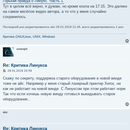
Горькая правда о Линукс. Часть 1.
б
Тут в целом всё верно, я думаю, но кроме козла на 17:15. Это далеко
щ
е
на самое весёлое видео автора, а то что у меня случайно
н
сохранилось.
и
е
Последний раз редактировалось
slor
29.01.2019 21:26, всего редактировалось 1 раз.
Критика GNU/Linux, UNIX, WIndows
ormorph
Re: Критика Линукса
С
29.01.2019 20:59
о
о
Скажу по секрету, поддержка старого оборудование в новой винде
б
тоже не айс. Например у меня старый лазерный принтер Xerox, ни
щ
е
как не работает на новой винде. С Линуксом при этом работает норм.
н
Так что если хочешь новую винду готовься выкидывать старое
и
е
оборудование...
slor
Re: Критика Линукса