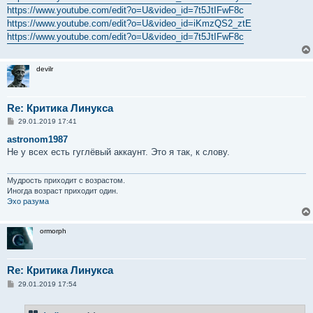
е
https://www.youtube.com/edit?o=U&video_id=7t5JtIFwF8c
https://www.youtube.com/edit?o=U&video_id=iKmzQS2_ztE
https://www.youtube.com/edit?o=U&video_id=7t5JtIFwF8c
devilr
Re: Критика Линукса
С
29.01.2019 17:41
о
о
astronom1987
б
Не у всех есть гуглёвый аккаунт. Это я так, к слову.
щ
е
н
и
Мудрость приходит с возрастом.
е
Иногда возраст приходит один.
Эхо разума
ormorph
Re: Критика Линукса
С
29.01.2019 17:54
о
о
б