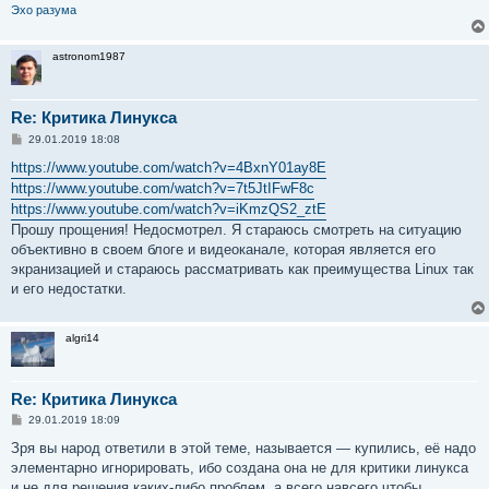
Эхо разума
astronom1987
Re: Критика Линукса
С
29.01.2019 18:08
о
о
https://www.youtube.com/watch?v=4BxnY01ay8E
б
https://www.youtube.com/watch?v=7t5JtIFwF8c
щ
е
https://www.youtube.com/watch?v=iKmzQS2_ztE
н
Прошу прощения! Недосмотрел. Я стараюсь смотреть на ситуацию
и
е
объективно в своем блоге и видеоканале, которая является его
экранизацией и стараюсь рассматривать как преимущества Linux так
и его недостатки.
algri14
Re: Критика Линукса
С
29.01.2019 18:09
о
о
Зря вы народ ответили в этой теме, называется — купились, её надо
б
элементарно игнорировать, ибо создана она не для критики линукса
щ
е
и не для решения каких-либо проблем, а всего навсего чтобы