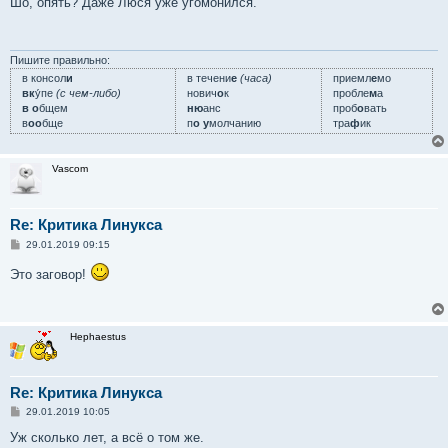
Шо, опять? Даже Люся уже угомонился.
б
щ
е
н
и
Пишите правильно:
е
в консол
и
в течени
е
(часа)
приемл
е
мо
вк
у́пе
(с чем-либо)
нович
о
к
пробле
м
а
в о
бщем
ню
анс
проб
о
вать
в
оо
бще
п
о у
молчанию
тра
ф
ик
Vascom
Re: Критика Линукса
С
29.01.2019 09:15
о
о
Это заговор!
б
щ
е
н
и
Hephaestus
е
Re: Критика Линукса
С
29.01.2019 10:05
о
о
Уж сколько лет, а всё о том же.
б