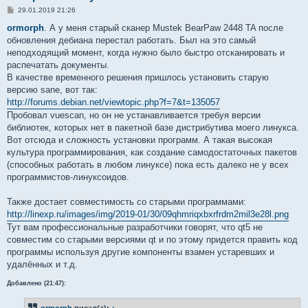
С
29.01.2019 21:26
о
о
ormorph
. А у меня старый сканер Mustek BearPaw 2448 TA после
б
обновления дебиана перестал работать. Был на это самый
щ
е
неподходящий момент, когда нужно было быстро отсканировать и
н
распечатать документы.
и
е
В качестве временного решения пришлось установить старую
версию sane, вот так:
http://forums.debian.net/viewtopic.php?f=7&t=135057
Пробовал vuescan, но он не устанавливается требуя версии
библиотек, которых нет в пакетной базе дистрибутива моего линукса.
Вот отсюда и сложность установки программ. А такая высокая
культура программирования, как создание самодостаточных пакетов
(способных работать в любом линуксе) пока есть далеко не у всех
программистов-линуксоидов.
Также достает совместимость со старыми программами:
http://linexp.ru/images/img/2019-01/30/09qhmriqxbxrfrdm2mil3e28l.png
Тут вам профессиональные разработчики говорят, что qt5 не
совместим со старыми версиями qt и по этому придется править код
программы используя другие компоненты взамен устаревших и
удалённых и т.д.
Добавлено (21:47):
ormorph
писал(а):
↑