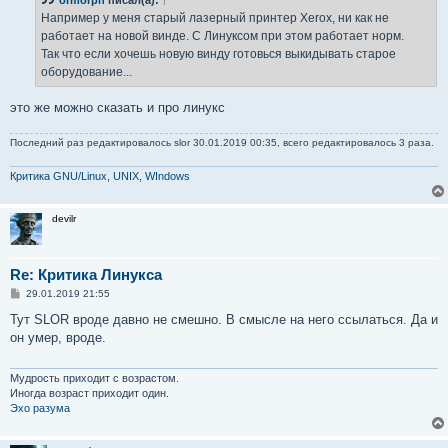
Например у меня старый лазерный принтер Xerox, ни как не
работает на новой винде. С Линуксом при этом работает норм.
Так что если хочешь новую винду готовься выкидывать старое
оборудование...
это же можно сказать и про линукс
Последний раз редактировалось
slor
30.01.2019 00:35, всего редактировалось 3 раза.
Критика GNU/Linux, UNIX, WIndows
devilr
Re: Критика Линукса
С
29.01.2019 21:55
о
о
Тут SLOR вроде давно не смешно. В смысле на него ссылаться. Да и
б
он умер, вроде.
щ
е
н
и
Мудрость приходит с возрастом.
е
Иногда возраст приходит один.
Эхо разума