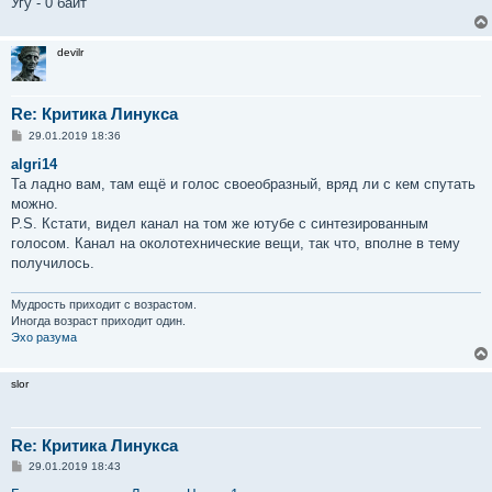
Угу - 0 байт
devilr
Re: Критика Линукса
С
29.01.2019 18:36
о
о
algri14
б
Та ладно вам, там ещё и голос своеобразный, вряд ли с кем спутать
щ
е
можно.
н
P.S. Кстати, видел канал на том же ютубе с синтезированным
и
е
голосом. Канал на околотехнические вещи, так что, вполне в тему
получилось.
Мудрость приходит с возрастом.
Иногда возраст приходит один.
Эхо разума
slor
Re: Критика Линукса
С
29.01.2019 18:43
о
о