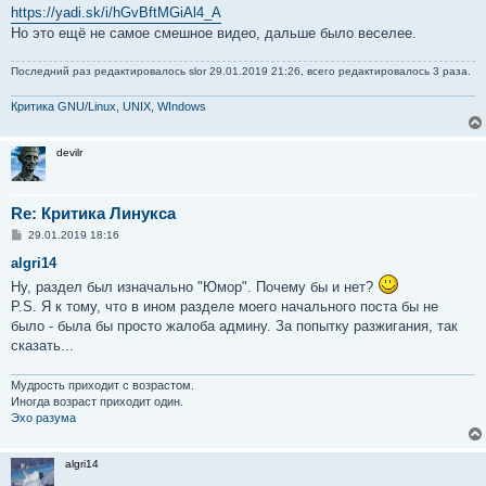
https://yadi.sk/i/hGvBftMGiAl4_A
Но это ещё не самое смешное видео, дальше было веселее.
Последний раз редактировалось
slor
29.01.2019 21:26, всего редактировалось 3 раза.
Критика GNU/Linux, UNIX, WIndows
devilr
Re: Критика Линукса
С
29.01.2019 18:16
о
о
algri14
б
Ну, раздел был изначально "Юмор". Почему бы и нет?
щ
е
P.S. Я к тому, что в ином разделе моего начального поста бы не
н
было - была бы просто жалоба админу. За попытку разжигания, так
и
е
сказать...
Мудрость приходит с возрастом.
Иногда возраст приходит один.
Эхо разума
algri14