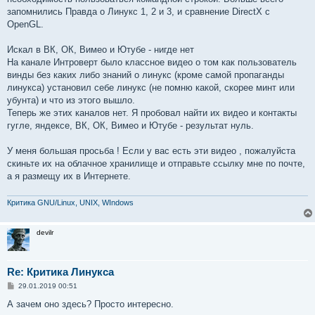
запомнились Правда о Линукс 1, 2 и 3, и сравнение DirectX с
OpenGL.
Искал в ВК, ОК, Вимео и Ютубе - нигде нет
На канале Интроверт было классное видео о том как пользователь
винды без каких либо знаний о линукс (кроме самой пропаганды
линукса) установил себе линукс (не помню какой, скорее минт или
убунта) и что из этого вышло.
Теперь же этих каналов нет. Я пробовал найти их видео и контакты
гугле, яндексе, ВК, ОК, Вимео и Ютубе - результат нуль.
У меня большая просьба ! Если у вас есть эти видео , пожалуйста
скиньте их на облачное хранилище и отправьте ссылку мне по почте,
а я размещу их в Интернете.
Критика GNU/Linux, UNIX, WIndows
devilr
Re: Критика Линукса
С
29.01.2019 00:51
о
о
А зачем оно здесь? Просто интересно.
б