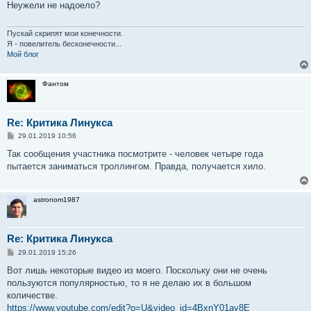
Неужели не надоело?
щ
е
н
и
Пускай скрипят мои конечности.
е
Я - повелитель бесконечности...
Мой блог
Фантом
Re: Критика Линукса
С
29.01.2019 10:56
о
о
Так сообщения участника посмотрите - человек четыре года
б
пытается заниматься троллингом. Правда, получается хило.
щ
е
н
и
astronom1987
е
Re: Критика Линукса
С
29.01.2019 15:26
о
о
Вот лишь некоторые видео из моего. Поскольку они не очень
б
пользуются популярностью, то я не делаю их в большом
щ
е
количестве.
н
https://www.youtube.com/edit?o=U&video_id=4BxnY01ay8E
и