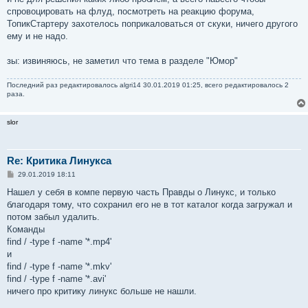
н
спровоцировать на флуд, посмотреть на реакцию форума,
и
е
ТопикСтартеру захотелось поприкаловаться от скуки, ничего другого
ему и не надо.
зы: извиняюсь, не заметил что тема в разделе "Юмор"
Последний раз редактировалось
algri14
30.01.2019 01:25, всего редактировалось 2
раза.
slor
Re: Критика Линукса
С
29.01.2019 18:11
о
о
Нашел у себя в компе первую часть Правды о Линукс, и только
б
благодаря тому, что сохранил его не в тот каталог когда загружал и
щ
е
потом забыл удалить.
н
Команды
и
е
find / -type f -name '*.mp4'
и
find / -type f -name '*.mkv'
find / -type f -name '*.avi'
ничего про критику линукс больше не нашли.