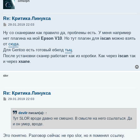
ormorph
Re: Критика Линукса
С
29.01.2019 22:03
о
о
Ну со сканерами как правило да, проблемы есть. У меня например
б
нет плагина на мой
Epson V10
. Но тут плагин для
iscan
можно взять
щ
е
от
сюда
.
н
Для Gentoo есть готовый ебилд
тыц
.
и
е
После установки сканер работает как из коробки. Как через
iscan
так
и через
xsane
.
slor
Re: Критика Линукса
С
29.01.2019 22:03
о
о
б
devilr
писал(а):
↑
щ
е
Тут SLOR вроде давно не смешно. В смысле на него ссылаться. Да
н
и он умер, вроде.
и
е
Это понятно. Разговор сейчас не про slor, но я поменял ссылку.