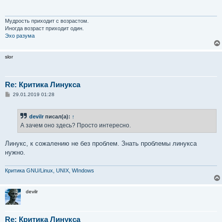
щ
е
н
и
Мудрость приходит с возрастом.
е
Иногда возраст приходит один.
Эхо разума
slor
Re: Критика Линукса
С
29.01.2019 01:28
о
о
б
devilr
писал(а):
↑
щ
е
А зачем оно здесь? Просто интересно.
н
и
е
Линукс, к сожалению не без проблем. Знать проблемы линукса
нужно.
Критика GNU/Linux, UNIX, WIndows
devilr
Re: Критика Линукса