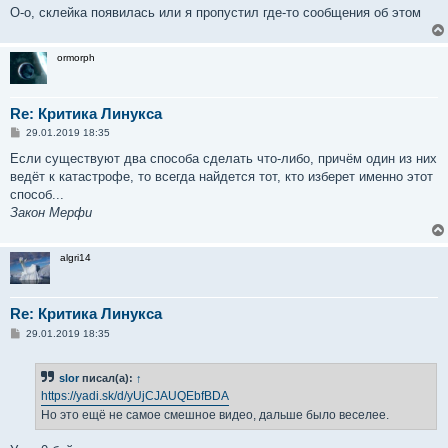
О-о, склейка появилась или я пропустил где-то сообщения об этом
ormorph
Re: Критика Линукса
С
29.01.2019 18:35
о
о
Если существуют два способа сделать что-либо, причём один из них
б
ведёт к катастрофе, то всегда найдется тот, кто изберет именно этот
щ
е
способ...
н
Закон Мерфи
и
е
algri14
Re: Критика Линукса
С
29.01.2019 18:35
о
о
б
slor
писал(а):
↑
щ
е
https://yadi.sk/d/yUjCJAUQEbfBDA
н
Но это ещё не самое смешное видео, дальше было веселее.
и
е