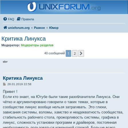
FAQ
Правила
unixforum.org
Разное
Юмор
Критика Линукса
Модератор:
Модераторы разделов
1
2
След.
40 сообщений
slor
Критика Линукса
С
28.01.2019 22:58
о
о
Привет !
б
Если кто знает, на Ютубе были такие разоблачители Линукса. Они
щ
е
чётко и аргументировано говорили о таких темах, которые в
н
сообществе линукс вообще нельзя затрагивать. Это глюки,
и
е
зависания системы, взломы, хамство и неадекватность сообщества,
стабильность рабочего стола, прожорливость системы, графика в
линукс, сложность установки программ и драйверов, постоянная
необходимость пользоваться командной строкой. Больше всего