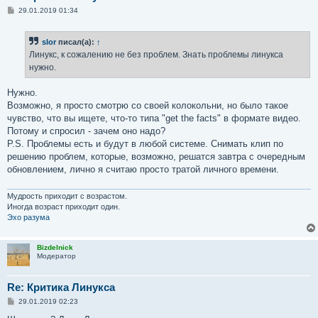
С
29.01.2019 01:34
о
о
б
slor
писал(а):
↑
щ
е
Линукс, к сожалению не без проблем. Знать проблемы линукса
н
нужно.
и
е
Нужно.
Возможно, я просто смотрю со своей колокольни, но было такое
чувство, что вы ищете, что-то типа "get the facts" в формате видео.
Потому и спросил - зачем оно надо?
P.S. Проблемы есть и будут в любой системе. Снимать клип по
решению проблем, которые, возможно, решатся завтра с очередным
обновлением, лично я считаю просто тратой личного времени.
Мудрость приходит с возрастом.
Иногда возраст приходит один.
Эхо разума
Bizdelnick
Модератор
Re: Критика Линукса
С
29.01.2019 02:23
о
о