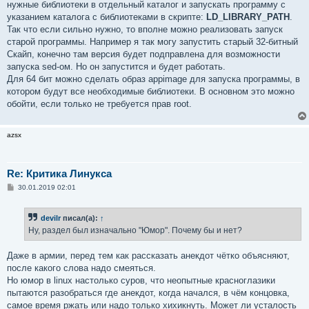
нужные библиотеки в отдельный каталог и запускать программу с
указанием каталога с библиотеками в скрипте:
LD_LIBRARY_PATH
.
Так что если сильно нужно, то вполне можно реализовать запуск
старой программы. Например я так могу запустить старый 32-битный
Скайп, конечно там версия будет подправлена для возможности
запуска sed-ом. Но он запустится и будет работать.
Для 64 бит можно сделать образ appimage для запуска программы, в
котором будут все необходимые библиотеки. В основном это можно
обойти, если только не требуется прав root.
azsx
Re: Критика Линукса
С
30.01.2019 02:01
о
о
б
devilr
писал(а):
↑
щ
е
Ну, раздел был изначально "Юмор". Почему бы и нет?
н
и
е
Даже в армии, перед тем как рассказать анекдот чётко объясняют,
после какого слова надо смеяться.
Но юмор в linux настолько суров, что неопытные красноглазики
пытаются разобраться где анекдот, когда начался, в чём концовка,
самое время ржать или надо только хихикнуть. Может ли усталость