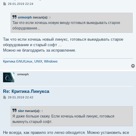
С
29.01.2019 22:24
о
о
б
ormorph
писал(а):
↑
щ
е
Так что если хочешь новую винду готовься выкидывать старое
н
оборудование...
и
е
Так что если хочешь новый линукс, готовься выкидывать старое
оборудование и старый софт ...
Можно не благодарить за исправление.
Критика GNU/Linux, UNIX, WIndows
ormorph
Re: Критика Линукса
С
29.01.2019 22:42
о
о
б
slor
писал(а):
↑
щ
е
Я даже больше скажу. Если хочешь новый линукс, готовься
н
выкинуть старый софт.
и
е
Не всегда, как правило это легко обходится. Можно установить все