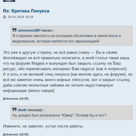
Re: Критика Линукса
С
29.01.2019 18:26
о
о
б
astronom1987
писал:
↑
щ
е
Я стараюсь смотреть на ситуацию объективно в своем блоге и
н
видеоканале, которая является его экранизацией
и
е
Это уже в другую сторону, но всё равно скажу — Вы в своём
блоге&видео не всё правильно излагаете, в иной статье такая каша,
что на форуме Mageia я вынужден был закрыть ссылку на Ваш
ресурс, ибо переписывать материал Вам недосуг (как я попросил).
А я хоть и не великий спец линукса (как многие здесь на форуме), но
всё же заметил очень много жирных ляпсусов, вот и закрыл ссылку,
дабы совсем неопытные чайники не читали недостоверную
информацию (мягко говоря)
Добавлено (18:29):
devilr
писал(а):
↑
Ну, раздел был изначально "Юмор". Почему бы и нет?
Извините, не заметил, устал после работы.
Добавлено (18:30):