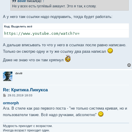
devilr
писал(а):
↑
щ
е
Не у всех есть гуглёвый аккаунт. Это я так, к слову.
н
и
е
А у него там ссылки надо подправить, тогда будет работать:
Код:
Выделить всё
https://www.youtube.com/watch?v=
А дальше вписывать то что у него в ссылках после равно написано.
Только он смотрю одну и ту же ссылку два раза написал
Даже не знаю что он там хряпнул
devilr
Re: Критика Линукса
С
29.01.2019 18:03
о
о
ormorph
б
Ага. В стиле как раз первого поста - "не только система кривая, но и
щ
е
пользователи такие. Всё надо ручками, абсолютно"
н
и
е
Мудрость приходит с возрастом.
Иногда возраст приходит один.