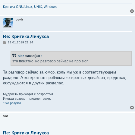
Критика GNU/Linux, UNIX, WIndows
devilr
Re: Критика Линукса
С
29.01.2019 22:14
о
о
б
slor
писал(а):
↑
щ
е
это понятно, но разговор сейчас не про slor
н
и
е
Та разговор сейчас за юмор, коль мы уж в соответствующем
разделе. А конкретные проблемы конкретных девайсов, вроде как,
обсуждаются в других разделах.
Мудрость приходит с возрастом.
Иногда возраст приходит один.
Эхо разума
slor
Re: Критика Линукса