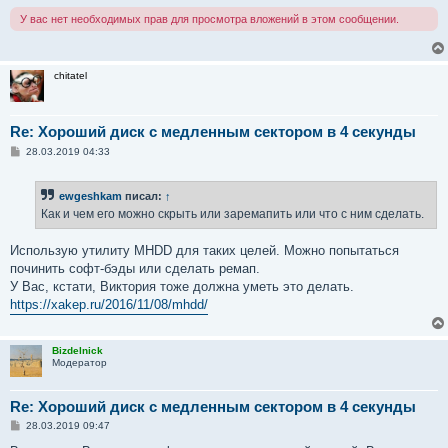
У вас нет необходимых прав для просмотра вложений в этом сообщении.
chitatel
Re: Хороший диск с медленным сектором в 4 секунды
С
28.03.2019 04:33
о
о
б
ewgeshkam
писал:
↑
щ
е
Как и чем его можно скрыть или заремапить или что с ним сделать.
н
и
е
Использую утилиту MHDD для таких целей. Можно попытаться
починить софт-бэды или сделать ремап.
У Вас, кстати, Виктория тоже должна уметь это делать.
https://xakep.ru/2016/11/08/mhdd/
Bizdelnick
Модератор
Re: Хороший диск с медленным сектором в 4 секунды
С
28.03.2019 09:47
о