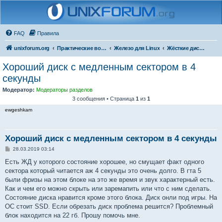
FAQ
Правила
unixforum.org
Практические вопросы
Железо для Linux
Жёсткие диски и флешки
Хороший диск с медленным сектором в 4
секунды
Модератор:
Модераторы разделов
3 сообщения • Страница
1
из
1
ewgeshkam
Хороший диск с медленным сектором в 4 секунды
С
28.03.2019 03:14
о
о
Есть ЖД у которого состояние хорошее, но смущает факт одного
б
сектора который читается аж 4 секунды это очень долго. В гта 5
щ
е
были фризы на этом блоке на это же время и звук характерный есть.
н
Как и чем его можно скрыть или заремапить или что с ним сделать.
и
е
Состояние диска нравится кроме этого блока. Диск онли под игры. На
ОС стоит SSD. Если обрезать диск проблема решится? Проблемный
блок находится на 22 гб. Прошу помочь мне.