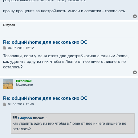
прошу прощения за нестройность мысли и опечатки - тороплюсь.
Grayson
Re: общий /home для нескольких ОС
С
04.06.2019 15:12
о
о
Товарищи, если у меня стоит два дистрибьютива с единым /home,
б
как удалить одну из них чтобы в /home от неё ничего лишнего не
щ
е
осталось?
н
и
е
Bizdelnick
Модератор
Re: общий /home для нескольких ОС
С
04.06.2019 15:40
о
о
б
Grayson
писал:
↑
щ
е
как удалить одну из них чтобы в /home от неё ничего лишнего не
н
осталось?
и
е