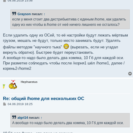
С
04.06.2019 15:56
о
о
б
Grayson
писал:
↑
щ
е
если у меня стоит два дистрибьютива с единым /home, как удалить
н
одну из них чтобы в /home от неё ничего лишнего не осталось?
и
е
Если удалить одну из ОСей, то её настройки будут лежать мёртвым
грузом, мешать не будут, только место занимать будут. Удалять
файлы методом "научного тыка"
(вырезать, если не угадал
вернуть обратно). Быстрее будет переустановить.
А вообще-то надо было делать два хомяка, 10 Гб для каждой оси.
При разметке соблюдать чтобы после /корня1 шёл /home1, далее /
корень2-/home2
Hephaestus
Re: общий /home для нескольких ОС
С
04.06.2019 18:25
о
о
б
algri14
писал:
↑
щ
е
А вообще-то надо было делать два хомяка, 10 Гб для каждой оси.
н
и
е