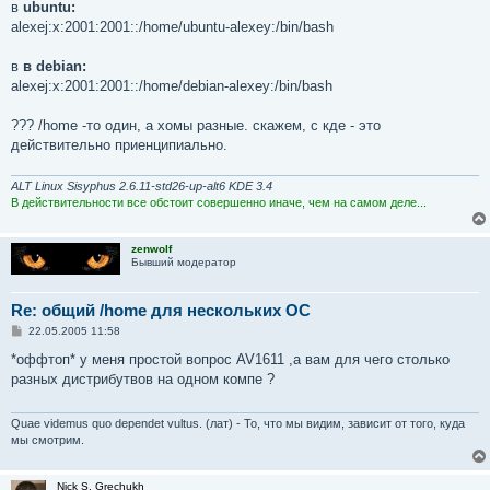
в
ubuntu:
alexej:x:2001:2001::/home/ubuntu-alexey:/bin/bash
в
в debian:
alexej:x:2001:2001::/home/debian-alexey:/bin/bash
??? /home -то один, а хомы разные. скажем, с кде - это
действительно приенципиально.
ALT Linux Sisyphus 2.6.11-std26-up-alt6 KDE 3.4
В действительности все обстоит совершенно иначе, чем на самом деле...
zenwolf
Бывший модератор
Re: общий /home для нескольких ОС
С
22.05.2005 11:58
о
о
*оффтоп* у меня простой вопрос AV1611 ,а вам для чего столько
б
разных дистрибутвов на одном компе ?
щ
е
н
и
Quae videmus quo dependet vultus. (лат) - То, что мы видим, зависит от того, куда
е
мы смотрим.
Nick S. Grechukh