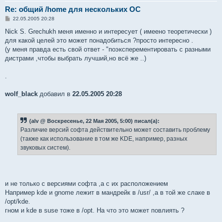
Re: общий /home для нескольких ОС
С
22.05.2005 20:28
о
о
Nick S. Grechukh меня именно и интересует ( имеено теоретически )
б
для какой целей это может понадобиться ?просто интересно .
щ
е
(у меня правда есть свой ответ - "поэксперементировать с разными
н
дистрами ,чтобы выбрать лучший,но всё же ..)
и
е
.
wolf_black
добавил в
22.05.2005 20:28
(alv @ Воскресенье, 22 Мая 2005, 5:00) писал(а):
Различие версий софта действительно может составить проблему
(также как использование в том же KDE, например, разных
звуковых систем).
и не только с версиями софта ,а с их расположением
Например kde и gnome лежит в мандрейк в /usr/ ,а в той же слаке в
/opt/kde.
гном и kde в suse тоже в /opt. На что это может повлиять ?