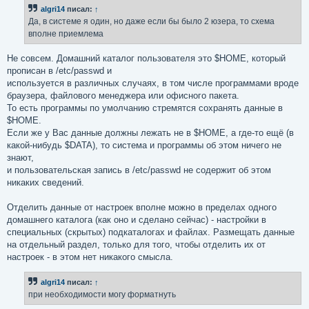
б
algri14
писал:
↑
щ
е
Да, в системе я один, но даже если бы было 2 юзера, то схема
н
вполне приемлема
и
е
Не совсем. Домашний каталог пользователя это $HOME, который
прописан в /etc/passwd и
используется в различных случаях, в том числе программами вроде
браузера, файлового менеджера или офисного пакета.
То есть программы по умолчанию стремятся сохранять данные в
$HOME.
Если же у Вас данные должны лежать не в $HOME, а где-то ещё (в
какой-нибудь $DATA), то система и программы об этом ничего не
знают,
и пользовательская запись в /etc/passwd не содержит об этом
никаких сведений.
Отделить данные от настроек вполне можно в пределах одного
домашнего каталога (как оно и сделано сейчас) - настройки в
специальных (скрытых) подкаталогах и файлах. Размещать данные
на отдельный раздел, только для того, чтобы отделить их от
настроек - в этом нет никакого смысла.
algri14
писал:
↑
при необходимости могу форматнуть