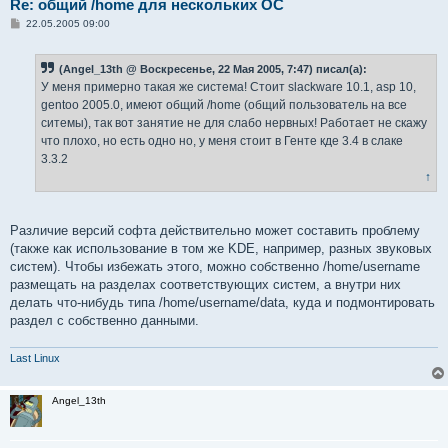
Re: общий /home для нескольких ОС
С
22.05.2005 09:00
о
о
б
(Angel_13th @ Воскресенье, 22 Мая 2005, 7:47) писал(а):
щ
е
У меня примерно такая же система! Стоит slackware 10.1, asp 10,
н
gentoo 2005.0, имеют общий /home (общий пользователь на все
и
е
ситемы), так вот занятие не для слабо нервных! Работает не скажу
что плохо, но есть одно но, у меня стоит в Генте кде 3.4 в слаке
3.3.2
↑
Различие версий софта действительно может составить проблему
(также как использование в том же KDE, например, разных звуковых
систем). Чтобы избежать этого, можно собственно /home/username
размещать на разделах соответствующих систем, а внутри них
делать что-нибудь типа /home/username/data, куда и подмонтировать
раздел с собственно данными.
Last Linux
Angel_13th