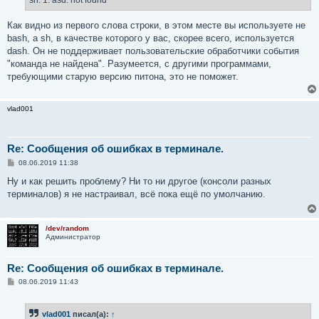
sh: 1: asd: not found
  File "/usr/lib/command-not-found", line 28, in <mod
н
и
    from CommandNotFound import CommandNotFound
е
Как видно из первого слова строки, в этом месте вы используете не
  File "/usr/lib/python3/dist-packages/CommandNotFoun
bash, а sh, в качестве которого у вас, скорее всего, используется
    from CommandNotFound.db.db import SqliteDatabase
  File "/usr/lib/python3/dist-packages/CommandNotFoun
dash. Он не поддерживает пользовательские обработчики события
    import apt_pkg
"команда не найдена". Разумеется, с другими программами,
требующими старую версию питона, это не поможет.
vlad001
Re: Сообщения об ошибках в терминале.
С
08.06.2019 11:38
о
о
Ну и как решить проблему? Ни то ни другое (консоли разных
б
терминалов) я не настраивал, всё пока ещё по умолчанию.
щ
е
н
и
/dev/random
е
Администратор
Re: Сообщения об ошибках в терминале.
С
08.06.2019 11:43
о
о
б
vlad001
писал(а):
↑
щ