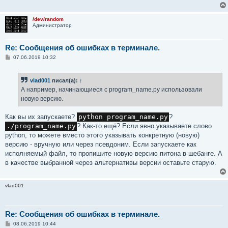
/dev/random
Администратор
Re: Сообщения об ошибках в терминале.
С
07.06.2019 10:32
о
о
б
vlad001
писал(а):
↑
щ
е
А например, начинающиеся с program_name.py использовали
н
новую версию.
и
е
Как вы их запускаете?
python program_name.py
?
./program_name.py
? Как-то ещё? Если явно указываете слово
python, то можете вместо этого указывать конкретную (новую)
версию - вручную или через псевдоним. Если запускаете как
исполняемый файл, то пропишите новую версию питона в шебанге. А
в качестве выбранной через альтернативы версии оставьте старую.
vlad001
Re: Сообщения об ошибках в терминале.
С
08.06.2019 10:44