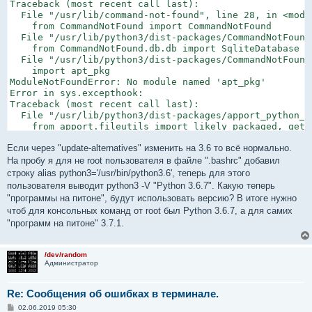
Traceback (most recent call last):

  File "/usr/lib/command-not-found", line 28, in <modul
    from CommandNotFound import CommandNotFound

  File "/usr/lib/python3/dist-packages/CommandNotFound
    from CommandNotFound.db.db import SqliteDatabase

  File "/usr/lib/python3/dist-packages/CommandNotFound
    import apt_pkg

ModuleNotFoundError: No module named 'apt_pkg'

Error in sys.excepthook:

Traceback (most recent call last):

  File "/usr/lib/python3/dist-packages/apport_python_h
    from apport.fileutils import likely_packaged, get_r
  File "/usr/lib/python3/dist-packages/apport/__init__
Если через "update-alternatives" изменить на 3.6 то всё нормально.
    from apport.report import Report

  File "/usr/lib/python3/dist-packages/apport/report.p
На пробу я для не root пользователя в файле ".bashrc" добавил
    import apport.fileutils

строку alias python3='/usr/bin/python3.6', теперь для этого
  File "/usr/lib/python3/dist-packages/apport/fileutil
пользователя выводит python3 -V "Python 3.6.7". Какую теперь
    from apport.packaging_impl import impl as packaging
"программы на питоне", будут использовать версию? В итоге нужно
  File "/usr/lib/python3/dist-packages/apport/packagin
чтоб для консольных команд от root был Python 3.6.7, а для самих
    import apt

"программ на питоне" 3.7.1.
  File "/usr/lib/python3/dist-packages/apt/__init__.py
    import apt_pkg

ModuleNotFoundError: No module named 'apt_pkg'

/dev/random
Администратор
Original exception was:

Traceback (most recent call last):

Re: Сообщения об ошибках в терминале.
  File "/usr/lib/command-not-found", line 28, in <modul
    from CommandNotFound import CommandNotFound

С
02.06.2019 05:30