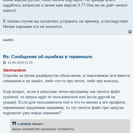
задайтесь вопросом а зачем вам версия 3.7? Она же не даёт ничего
нового!
В любом случее вы пытаетесь устранить не причину, а последствия.
Ничем хорошим это не кончится.
vlad001
Re: Сообщения об ошибках в терминале.
С
12.06.2019 21:20
о
о
/dev/random
б
Спасибо за более развёрнутое объяснение, в поисковиках всё вместе
щ
е
связанное я не зашёл, либо что-то про питон, либо про консоль.
н
и
е
Ещё вопрос, если я запускаю питон-программу как service файл
systemd, то запуск идёт от пользователя root (если другой не
указан). Если для пользователя root я что-то меняю в его профиле,
переменные окружения например, то тот service файл при запуске
подхватит уже новые значения?
s.xbatob
писал:
↑
ваше упрямство начинает утомлять!