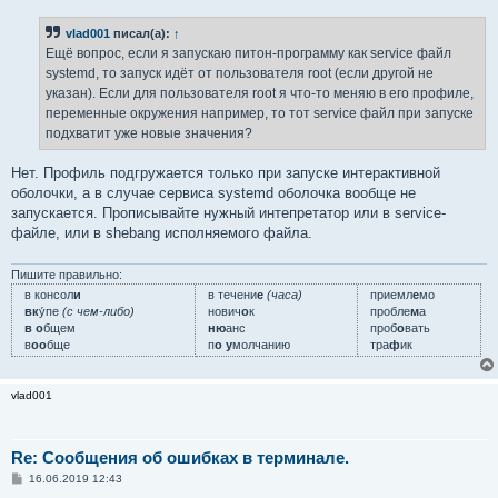
о
б
vlad001
писал(а):
↑
щ
е
Ещё вопрос, если я запускаю питон-программу как service файл
н
systemd, то запуск идёт от пользователя root (если другой не
и
е
указан). Если для пользователя root я что-то меняю в его профиле,
переменные окружения например, то тот service файл при запуске
подхватит уже новые значения?
Нет. Профиль подгружается только при запуске интерактивной
оболочки, а в случае сервиса systemd оболочка вообще не
запускается. Прописывайте нужный интепретатор или в service-
файле, или в shebang исполняемого файла.
Пишите правильно:
в консол
и
в течени
е
(часа)
приемл
е
мо
вк
у́пе
(с чем-либо)
нович
о
к
пробле
м
а
в о
бщем
ню
анс
проб
о
вать
в
оо
бще
п
о у
молчанию
тра
ф
ик
vlad001
Re: Сообщения об ошибках в терминале.
С
16.06.2019 12:43
о