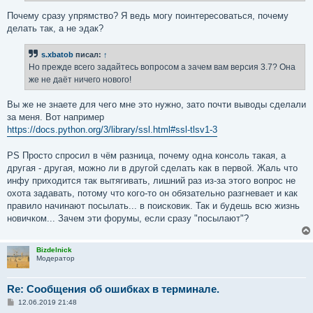
Почему сразу упрямство? Я ведь могу поинтересоваться, почему
делать так, а не эдак?
s.xbatob
писал:
↑
Но прежде всего задайтесь вопросом а зачем вам версия 3.7? Она
же не даёт ничего нового!
Вы же не знаете для чего мне это нужно, зато почти выводы сделали
за меня. Вот например
https://docs.python.org/3/library/ssl.html#ssl-tlsv1-3
PS Просто спросил в чём разница, почему одна консоль такая, а
другая - другая, можно ли в другой сделать как в первой. Жаль что
инфу приходится так вытягивать, лишний раз из-за этого вопрос не
охота задавать, потому что кого-то он обязательно разгневает и как
правило начинают посылать... в поисковик. Так и будешь всю жизнь
новичком... Зачем эти форумы, если сразу "посылают"?
Bizdelnick
Модератор
Re: Сообщения об ошибках в терминале.
С
12.06.2019 21:48
о