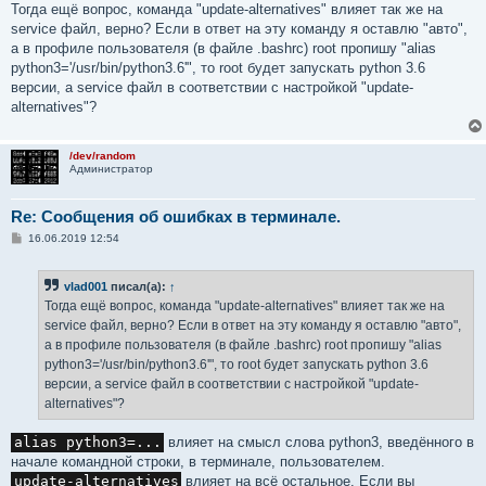
о
Тогда ещё вопрос, команда "update-alternatives" влияет так же на
б
service файл, верно? Если в ответ на эту команду я оставлю "авто",
щ
е
а в профиле пользователя (в файле .bashrc) root пропишу "alias
н
python3='/usr/bin/python3.6'", то root будет запускать python 3.6
и
е
версии, а service файл в соответствии с настройкой "update-
alternatives"?
/dev/random
Администратор
Re: Сообщения об ошибках в терминале.
С
16.06.2019 12:54
о
о
б
vlad001
писал(а):
↑
щ
е
Тогда ещё вопрос, команда "update-alternatives" влияет так же на
н
service файл, верно? Если в ответ на эту команду я оставлю "авто",
и
е
а в профиле пользователя (в файле .bashrc) root пропишу "alias
python3='/usr/bin/python3.6'", то root будет запускать python 3.6
версии, а service файл в соответствии с настройкой "update-
alternatives"?
alias python3=...
влияет на смысл слова python3, введённого в
начале командной строки, в терминале, пользователем.
update-alternatives
влияет на всё остальное. Если вы