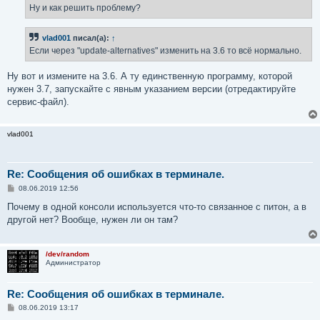
е
Ну и как решить проблему?
н
и
е
vlad001
писал(а):
↑
Если через "update-alternatives" изменить на 3.6 то всё нормально.
Ну вот и измените на 3.6. А ту единственную программу, которой
нужен 3.7, запускайте с явным указанием версии (отредактируйте
сервис-файл).
vlad001
Re: Сообщения об ошибках в терминале.
С
08.06.2019 12:56
о
о
Почему в одной консоли используется что-то связанное с питон, а в
б
другой нет? Вообще, нужен ли он там?
щ
е
н
и
/dev/random
е
Администратор
Re: Сообщения об ошибках в терминале.
С
08.06.2019 13:17
о