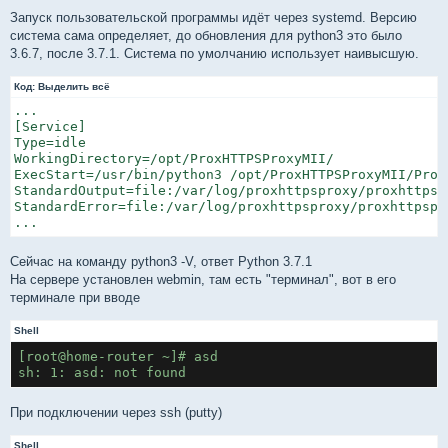
о
о
Запуск пользовательской программы идёт через systemd. Версию
б
система сама определяет, до обновления для python3 это было
щ
е
3.6.7, после 3.7.1. Система по умолчанию использует наивысшую.
н
и
Код:
е
Выделить всё
...

[Service]

Type=idle

WorkingDirectory=/opt/ProxHTTPSProxyMII/

ExecStart=/usr/bin/python3 /opt/ProxHTTPSProxyMII/ProxH
StandardOutput=file:/var/log/proxhttpsproxy/proxhttpspr
StandardError=file:/var/log/proxhttpsproxy/proxhttpspro
Сейчас на команду python3 -V, ответ Python 3.7.1
На сервере установлен webmin, там есть "терминал", вот в его
терминале при вводе
Shell
[root@home-router ~]# asd
sh: 1: asd: not found
При подключении через ssh (putty)
Shell