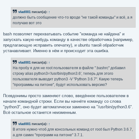
  File "/usr/lib/python3/dist-packages/CommandNotFound
о
о
    from CommandNotFound.db.db import SqliteDatabase

б
  File "/usr/lib/python3/dist-packages/CommandNotFound
vlad001
писал(а):
↑
щ
    import apt_pkg

е
должно быть сообщение что-то вроде "не такой команды" и всё, а я
н
получаю вот это
и
е
bash позволяет перехватывать событие "команда не найдена" и
запускать какую-нибудь команду в качестве обработчика (например,
предлагающую исправить опечатку), и ubuntu такой обработчик
устанавливает. Именно в нём и происходит эта ошибка.
vlad001
писал(а):
↑
На пробу я для не root пользователя в файле ".bashrc" добавил
строку alias python3='/usr/bin/python3.6', теперь для этого
пользователя выводит python3 -V "Python 3.6.7". Какую теперь
"программы на питоне", будут использовать версию?
Псевдонимы просто заменяют слово, введённое пользователем в
начале командной строки. Если вы начнёте команду со слова
"python3", оно будет автоматически заменено на "/usr/bin/python3.6".
Всё остальное останется неизменным.
vlad001
писал(а):
↑
В итоге нужно чтоб для консольных команд от root был Python 3.6.7,
а для самих "программ на питоне" 3.7.1.