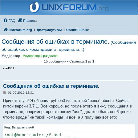
FAQ
Правила
unixforum.org
Дистрибутивы
Ubuntu Linux
Сообщения об ошибках в терминале.
(Сообщения
об ошибках с командами в терминале...)
Модератор:
Модераторы разделов
15 сообщений • Страница
1
из
1
vlad001
Сообщения об ошибках в терминале.
С
01.06.2019 12:31
о
о
Приветствую! Я обновил python3 из штатной "репы" ubuntu. Сейчас
б
питон версии 3.7.1. Всё хорошо, но после этого я вижу сообщения в
щ
е
терминале, например, просто ввожу "asd", должно быть сообщение
н
что-то вроде "не такой команды" и всё, а я получаю вот это:
и
е
Код:
Выделить всё
root@home-router:/# asd
