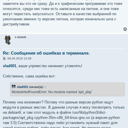
заметите вы это не сразу. Да и к графическим программам это тоже
относится, среди них тоже есть написанные на питоне, и они тоже
могут перестать запускаться. Оставьте в качестве выбранной по
умолчанию именно ту версию питона, которая изначально шла с
дистрибутивом.
s.xbatob
Re: Сообщения об ошибках в терминале.
С
08.06.2019 13:39
о
о
vlad001
, ваше упрямство начинает утомлять!
б
щ
е
Собственно, сама ошибка вот:
н
и
е
vlad001
писал(а):
↑
ModuleNotFoundError: No module named 'apt_pkg'
Почему она возникает? Потому что разные версии python ищут
модули в разных местах. В данном случае я могу посмотреть только
на debian9, и там этот модуль в файле /usr/lib/python3/dist-
packages/apt_pkg.cpython-35m-x86_64-linux-gnu.so (а версия python
там 3.5) Соответственно надо либо установить нужный пакет для
новой версии python, либо писать bug report. Но прежде всего