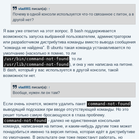
о
б
vlad001
писал(а):
↑
щ
е
Почему в одной консоли используется что-то связанное с питон, а в
н
другой нет?
и
е
Я вам уже ответил на этот вопрос. В bash поддерживается
возможность запуска выбранной пользователем, администратором
или разработчиком дистрибутива команды вместо вывода сообщения
"команда не найдена". В ubuntu такая команда устанавливается по
умолчанию (насколько я помню, то ли
/usr/bin/command-not-found
, то ли
/usr/lib/command-not-found
), и она у них написана на питоне.
В dash, который у вас используется в другой консоли, такой
возможности нет.
vlad001
писал(а):
↑
Вообще, нужен ли он там?
Если очень хочется, можете удалить пакет
command-not-found
,
выводящий подсказки при вводе отсутствующей команды. Но это
решит только самую бросающуюся в глаза проблему.
command-not-found
- далеко не единственная консольная
команда, написанная на питоне, и каким-нибудь другим тоже может
понадобиться именно та версия питона, которая идёт в дистрибутиве
по умолчанию. В результате они тоже перестанут работать, но