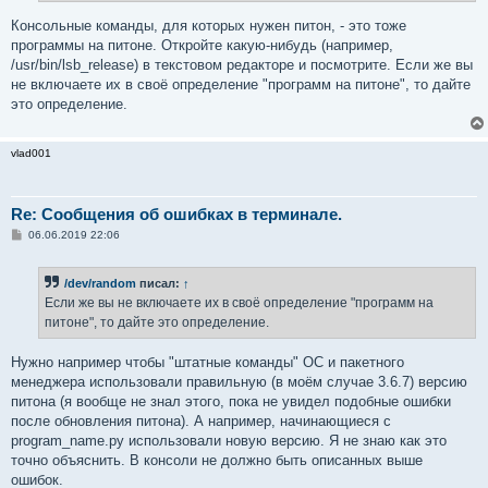
Консольные команды, для которых нужен питон, - это тоже
программы на питоне. Откройте какую-нибудь (например,
/usr/bin/lsb_release) в текстовом редакторе и посмотрите. Если же вы
не включаете их в своё определение "программ на питоне", то дайте
это определение.
vlad001
Re: Сообщения об ошибках в терминале.
С
06.06.2019 22:06
о
о
б
/dev/random
писал:
↑
щ
е
Если же вы не включаете их в своё определение "программ на
н
питоне", то дайте это определение.
и
е
Нужно например чтобы "штатные команды" ОС и пакетного
менеджера использовали правильную (в моём случае 3.6.7) версию
питона (я вообще не знал этого, пока не увидел подобные ошибки
после обновления питона). А например, начинающиеся с
program_name.py использовали новую версию. Я не знаю как это
точно объяснить. В консоли не должно быть описанных выше
ошибок.