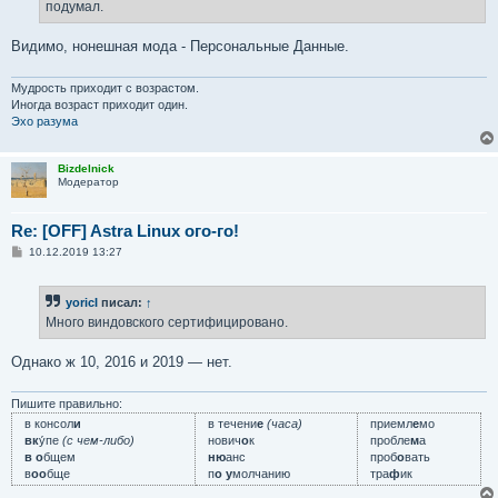
подумал.
и
е
Видимо, нонешная мода - Персональные Данные.
Мудрость приходит с возрастом.
Иногда возраст приходит один.
Эхо разума
Bizdelnick
Модератор
Re: [OFF] Astra Linux ого-го!
С
10.12.2019 13:27
о
о
б
yoricI
писал:
↑
щ
е
Много виндовского сертифицировано.
н
и
е
Однако ж 10, 2016 и 2019 — нет.
Пишите правильно:
в консол
и
в течени
е
(часа)
приемл
е
мо
вк
у́пе
(с чем-либо)
нович
о
к
пробле
м
а
в о
бщем
ню
анс
проб
о
вать
в
оо
бще
п
о у
молчанию
тра
ф
ик