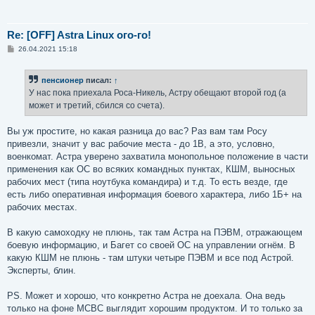
Re: [OFF] Astra Linux ого-го!
С
26.04.2021 15:18
о
о
б
пенсионер
писал:
↑
щ
е
У нас пока приехала Роса-Никель, Астру обещают второй год (а
н
может и третий, сбился со счета).
и
е
Вы уж простите, но какая разница до вас? Раз вам там Росу
привезли, значит у вас рабочие места - до 1В, а это, условно,
военкомат. Астра уверено захватила монопольное положение в части
применения как ОС во всяких командных пунктах, КШМ, выносных
рабочих мест (типа ноутбука командира) и т.д. То есть везде, где
есть либо оперативная информация боевого характера, либо 1Б+ на
рабочих местах.
В какую самоходку не плюнь, так там Астра на ПЭВМ, отражающем
боевую информацию, и Багет со своей ОС на управлении огнём. В
какую КШМ не плюнь - там штуки четыре ПЭВМ и все под Астрой.
Эксперты, блин.
PS. Может и хорошо, что конкретно Астра не доехала. Она ведь
только на фоне МСВС выглядит хорошим продуктом. И то только за