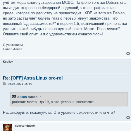
учётом морального устаревания МСВС. На фоне того же Debian, она
выглядит откровенно бездарной поделкой, что её графическая
среда, которая по удобству не превосходит LXDE из того же Debian,
но зато заставляет болеть глаз с первых минут знакомства, что
внезапный "ад зависимостей" в версии 1.5, возникавший при попытки
удалить какой-нибудь не явно нужный пакет. Может Роса лучше?
Опишите свой опыт, и я с удовольствием ознакомлюсь!
С уважением,
Павел Алиев
Kopilov
Re: [OFF] Astra Linux ого-го!
С
26.04.2021 15:49
о
о
б
Aliech
писал:
↑
щ
е
рабочие места - до 1В, а это, условно, военкомат
н
и
е
Расшифруйте, пожалуйста. Это уровень секретности или что?
semiconductor