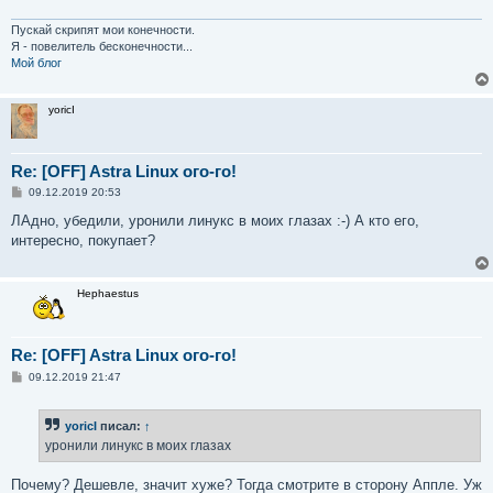
Пускай скрипят мои конечности.
Я - повелитель бесконечности...
Мой блог
yoricI
Re: [OFF] Astra Linux ого-го!
С
09.12.2019 20:53
о
о
ЛАдно, убедили, уронили линукс в моих глазах :-) А кто его,
б
интересно, покупает?
щ
е
н
и
Hephaestus
е
Re: [OFF] Astra Linux ого-го!
С
09.12.2019 21:47
о
о
б
yoricI
писал:
↑
щ
е
уронили линукс в моих глазах
н
и
е
Почему? Дешевле, значит хуже? Тогда смотрите в сторону Аппле. Уж