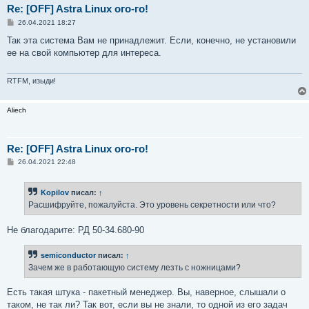
Re: [OFF] Astra Linux ого-го!
С
26.04.2021 18:27
о
о
Так эта система Вам не принадлежит. Если, конечно, не установили
б
ее на свой компьютер для интереса.
щ
е
н
и
RTFM, изыди!
е
Aliech
Re: [OFF] Astra Linux ого-го!
С
26.04.2021 22:48
о
о
б
Kopilov
писал:
↑
щ
е
Расшифруйте, пожалуйста. Это уровень секретности или что?
н
и
е
Не благодарите: РД 50-34.680-90
semiconductor
писал:
↑
Зачем же в работающую систему лезть с ножницами?
Есть такая штука - пакетный менеджер. Вы, наверное, слышали о
таком, не так ли? Так вот, если вы не знали, то одной из его задач