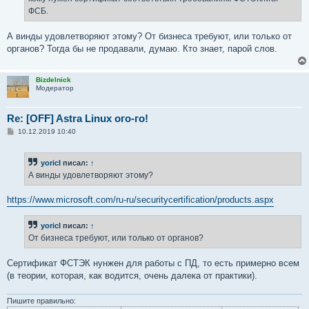
н
ФСБ.
и
е
А винды удовлетворяют этому? От бизнеса требуют, или только от
органов? Тогда бы не продавали, думаю. Кто знает, парой слов.
Bizdelnick
Модератор
Re: [OFF] Astra Linux ого-го!
С
10.12.2019 10:40
о
о
б
yoricI
писал:
↑
щ
е
А винды удовлетворяют этому?
н
и
е
https://www.microsoft.com/ru-ru/securitycertification/products.aspx
yoricI
писал:
↑
От бизнеса требуют, или только от органов?
Сертификат ФСТЭК нунжен для работы с ПД, то есть примерно всем
(в теории, которая, как водится, очень далека от практики).
Пишите правильно: