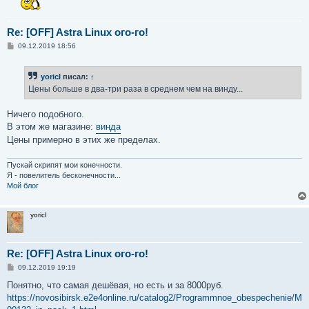
Re: [OFF] Astra Linux ого-го!
С
09.12.2019 18:56
о
о
б
yoricI
писал:
↑
щ
е
Цены больше в два-три раза в среднем чем на винду...
н
и
е
Ничего подобного.
В этом же магазине:
винда
Цены примерно в этих же пределах.
Пускай скрипят мои конечности.
Я - повелитель бесконечности...
Мой блог
yoricI
Re: [OFF] Astra Linux ого-го!
С
09.12.2019 19:19
о
о
Понятно, что самая дешёвая, но есть и за 8000руб.
б
https://novosibirsk.e2e4online.ru/catalog2/Programmnoe_obespechen
щ
е