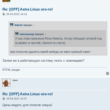
Re: [OFF] Astra Linux ого-го!
С
26.04.2021 16:14
о
о
б
Aliech
писал:
↑
щ
е
н
пенсионер
писал:
↑
и
е
У нас пока приехала Роса-Никель, Астру обещают второй год
(а может и третий, сбился со счета).
при попытки удалить какой-нибудь не явно нужный пакет
Зачем же в работающую систему лезть с ножницами?
RTFM, изыди!
bars
Re: [OFF] Astra Linux ого-го!
С
26.04.2021 16:37
о
о
Цены видать для откатов чинуш!
б