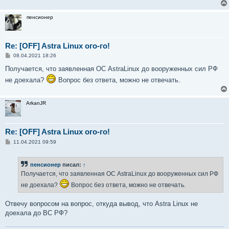
пенсионер
Re: [OFF] Astra Linux ого-го!
С
08.04.2021 18:26
о
о
Получается, что заявленная ОС AstraLinux до вооруженных сил РФ
б
не доехала?
Вопрос без ответа, можно не отвечать.
щ
е
н
и
ArkanJR
е
Re: [OFF] Astra Linux ого-го!
С
11.04.2021 09:59
о
о
б
пенсионер
писал:
↑
щ
е
Получается, что заявленная ОС AstraLinux до вооруженных сил РФ
н
и
не доехала?
Вопрос без ответа, можно не отвечать.
е
Отвечу вопросом на вопрос, откуда вывод, что Astra Linux не
доехала до ВС РФ?