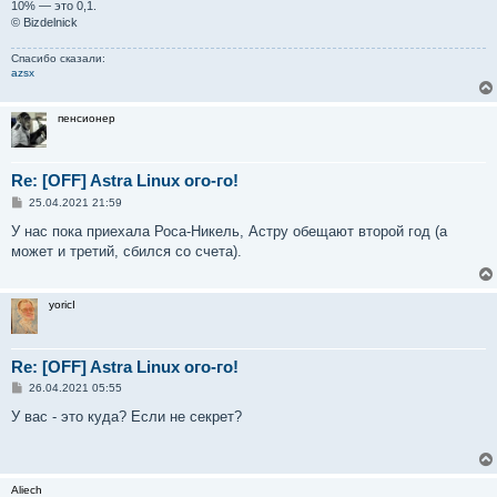
10% — это 0,1.
© Bizdelnick
Спасибо сказали:
azsx
пенсионер
Re: [OFF] Astra Linux ого-го!
С
25.04.2021 21:59
о
о
У нас пока приехала Роса-Никель, Астру обещают второй год (а
б
может и третий, сбился со счета).
щ
е
н
и
yoricI
е
Re: [OFF] Astra Linux ого-го!
С
26.04.2021 05:55
о
о
У вас - это куда? Если не секрет?
б
щ
е
н
и
Aliech
е