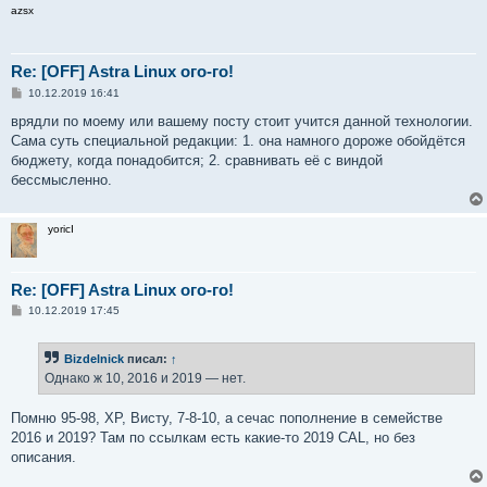
azsx
Re: [OFF] Astra Linux ого-го!
С
10.12.2019 16:41
о
о
врядли по моему или вашему посту стоит учится данной технологии.
б
Сама суть специальной редакции: 1. она намного дороже обойдётся
щ
е
бюджету, когда понадобится; 2. сравнивать её с виндой
н
бессмысленно.
и
е
yoricI
Re: [OFF] Astra Linux ого-го!
С
10.12.2019 17:45
о
о
б
Bizdelnick
писал:
↑
щ
е
Однако ж 10, 2016 и 2019 — нет.
н
и
е
Помню 95-98, ХР, Висту, 7-8-10, а сечас пополнение в семействе
2016 и 2019? Там по ссылкам есть какие-то 2019 CAL, но без
описания.