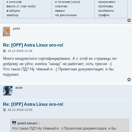
в консол
и
в течени
е
(часа)
приемл
е
мо
вк
у́пе
(с чем-либо)
нович
о
к
пробле
м
а
в о
бщем
ню
анс
проб
о
вать
в
оо
бще
п
о у
молчанию
тра
ф
ик
yoricI
Re: [OFF] Astra Linux ого-го!
С
10.12.2019 11:34
о
о
Много виндовского сертифицировано. А с этой их страницы по-
б
доброму не уйти, кнопка "назад" не работает, хоть тресни :-(
щ
е
Что такое ПД? Ну тёмный я :-) Проектная документация, я бы
н
подумал.
и
е
devilr
Re: [OFF] Astra Linux ого-го!
С
10.12.2019 12:00
о
о
б
yoricI
писал:
↑
щ
е
Что такое ПД? Ну тёмный я :-) Проектная документация, я бы
н