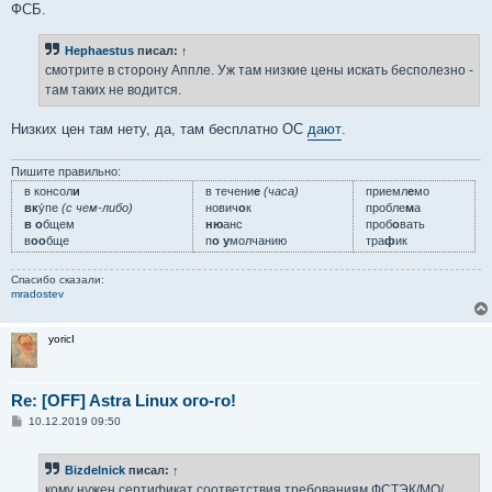
ФСБ.
Hephaestus
писал:
↑
смотрите в сторону Аппле. Уж там низкие цены искать бесполезно -
там таких не водится.
Низких цен там нету, да, там бесплатно ОС
дают
.
Пишите правильно:
в консол
и
в течени
е
(часа)
приемл
е
мо
вк
у́пе
(с чем-либо)
нович
о
к
пробле
м
а
в о
бщем
ню
анс
проб
о
вать
в
оо
бще
п
о у
молчанию
тра
ф
ик
Спасибо сказали:
mradostev
yoricI
Re: [OFF] Astra Linux ого-го!
С
10.12.2019 09:50
о
о
б
Bizdelnick
писал:
↑
щ
е
кому нужен сертификат соответствия требованиям ФСТЭК/МО/