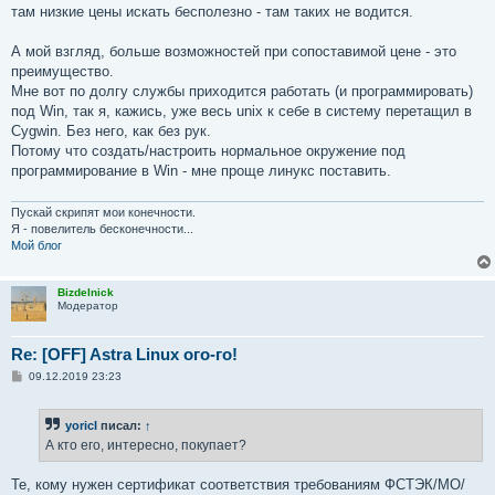
там низкие цены искать бесполезно - там таких не водится.
А мой взгляд, больше возможностей при сопоставимой цене - это
преимущество.
Мне вот по долгу службы приходится работать (и программировать)
под Win, так я, кажись, уже весь unix к себе в систему перетащил в
Cygwin. Без него, как без рук.
Потому что создать/настроить нормальное окружение под
программирование в Win - мне проще линукс поставить.
Пускай скрипят мои конечности.
Я - повелитель бесконечности...
Мой блог
Bizdelnick
Модератор
Re: [OFF] Astra Linux ого-го!
С
09.12.2019 23:23
о
о
б
yoricI
писал:
↑
щ
е
А кто его, интересно, покупает?
н
и
е
Те, кому нужен сертификат соответствия требованиям ФСТЭК/МО/