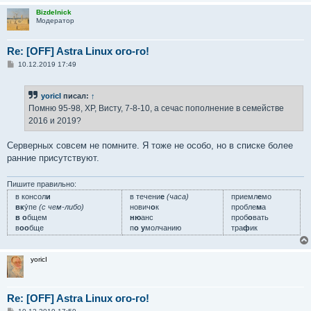
Bizdelnick
Модератор
Re: [OFF] Astra Linux ого-го!
С
10.12.2019 17:49
о
о
б
yoricI
писал:
↑
щ
е
Помню 95-98, ХР, Висту, 7-8-10, а сечас пополнение в семействе
н
2016 и 2019?
и
е
Серверных совсем не помните. Я тоже не особо, но в списке более
ранние присутствуют.
Пишите правильно:
в консол
и
в течени
е
(часа)
приемл
е
мо
вк
у́пе
(с чем-либо)
нович
о
к
пробле
м
а
в о
бщем
ню
анс
проб
о
вать
в
оо
бще
п
о у
молчанию
тра
ф
ик
yoricI
Re: [OFF] Astra Linux ого-го!
С