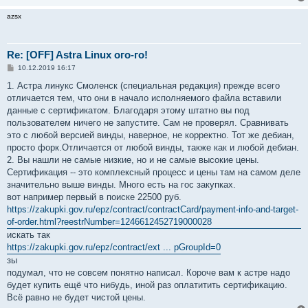
azsx
Re: [OFF] Astra Linux ого-го!
С
10.12.2019 16:17
о
о
1. Астра линукс Смоленск (специальная редакция) прежде всего
б
отличается тем, что они в начало исполняемого файла вставили
щ
е
данные с сертификатом. Благодаря этому штатно вы под
н
пользователем ничего не запустите. Сам не проверял. Сравнивать
и
е
это с любой версией винды, наверное, не корректно. Тот же дебиан,
просто форк.Отличается от любой винды, также как и любой дебиан.
2. Вы нашли не самые низкие, но и не самые высокие цены.
Сертификация -- это комплексный процесс и цены там на самом деле
значительно выше винды. Много есть на гос закупках.
вот например первый в поиске 22500 руб.
https://zakupki.gov.ru/epz/contract/contractCard/payment-info-and-target-
of-order.html?reestrNumber=1246612452719000028
искать так
https://zakupki.gov.ru/epz/contract/ext ... pGroupId=0
зы
подумал, что не совсем понятно написал. Короче вам к астре надо
будет купить ещё что нибудь, иной раз оплатитить сертификацию.
Всё равно не будет чистой цены.