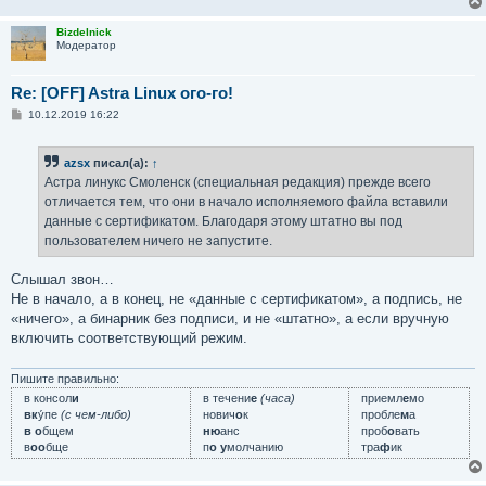
Bizdelnick
Модератор
Re: [OFF] Astra Linux ого-го!
С
10.12.2019 16:22
о
о
б
azsx
писал(а):
↑
щ
е
Астра линукс Смоленск (специальная редакция) прежде всего
н
отличается тем, что они в начало исполняемого файла вставили
и
е
данные с сертификатом. Благодаря этому штатно вы под
пользователем ничего не запустите.
Слышал звон…
Не в начало, а в конец, не «данные с сертификатом», а подпись, не
«ничего», а бинарник без подписи, и не «штатно», а если вручную
включить соответствующий режим.
Пишите правильно:
в консол
и
в течени
е
(часа)
приемл
е
мо
вк
у́пе
(с чем-либо)
нович
о
к
пробле
м
а
в о
бщем
ню
анс
проб
о
вать
в
оо
бще
п
о у
молчанию
тра
ф
ик