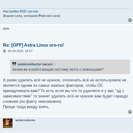
щ
е
н
и
Настройка BSD систем
е
З
нание сила, незнание
Р
абочая сила!
azsx
Re: [OFF] Astra Linux ого-го!
С
26.04.2021 18:07
о
о
б
semiconductor
писал:
↑
щ
е
Зачем же в работающую систему лезть с ножницами?
н
и
е
А разве удалить всё не нужное, отключить всё не используемое не
является одним из самых важных факторов, чтобы ОС
принадлежала вам? То есть если вы что то удаляете и у вас "ад с
зависимостями" то значит удалить всё не нужное вам будет гораздо
сложнее (по факту невозможно).
Проще тогда винду взять.
semiconductor