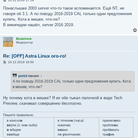
10.12.2019 17:59
о
о
Понаслышке 2003 server что-то такое вспоминается. Ещё NT, не
б
говоря об 3.1. А по поводу 2016-2019 CAL только одни предложения
щ
е
купить. Кота в мешке, что-ли?
н
В википедии нашёл, server 2016 2019.
и
е
Bizdelnick
Модератор
Re: [OFF] Astra Linux ого-го!
С
10.12.2019 18:50
о
о
б
yoricI
писал:
↑
щ
е
А по поводу 2016-2019 CAL только одни предложения купить. Кота
н
в мешке, что-ли?
и
е
Ну почему кота в мешке? Я их обе тыкал палочкой в виде Tech
Preview, скачивал совершенно бесплатно.
Пишите правильно:
в консол
и
в течени
е
(часа)
приемл
е
мо
вк
у́пе
(с чем-либо)
нович
о
к
пробле
м
а
в о
бщем
ню
анс
проб
о
вать
в
оо
бще
п
о у
молчанию
тра
ф
ик