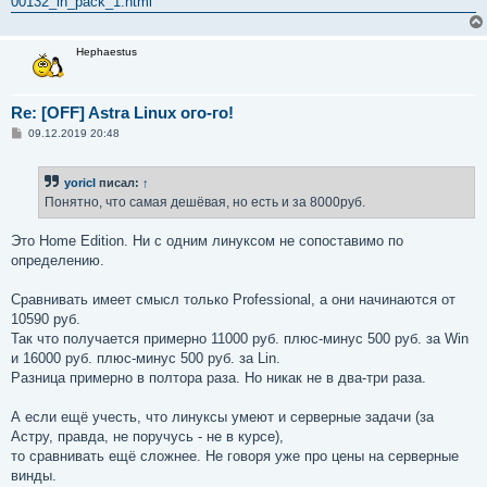
00132_in_pack_1.html
н
и
е
Hephaestus
Re: [OFF] Astra Linux ого-го!
С
09.12.2019 20:48
о
о
б
yoricI
писал:
↑
щ
е
Понятно, что самая дешёвая, но есть и за 8000руб.
н
и
е
Это Home Edition. Ни с одним линуксом не сопоставимо по
определению.
Сравнивать имеет смысл только Professional, а они начинаются от
10590 руб.
Так что получается примерно 11000 руб. плюс-минус 500 руб. за Win
и 16000 руб. плюс-минус 500 руб. за Lin.
Разница примерно в полтора раза. Но никак не в два-три раза.
А если ещё учесть, что линуксы умеют и серверные задачи (за
Астру, правда, не поручусь - не в курсе),
то сравнивать ещё сложнее. Не говоря уже про цены на серверные
винды.