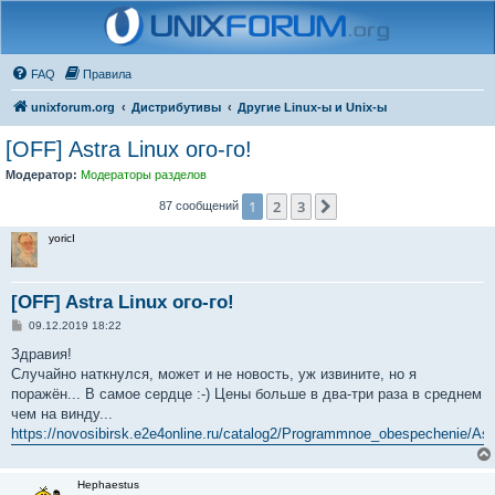
FAQ
Правила
unixforum.org
Дистрибутивы
Другие Linux-ы и Unix-ы
[OFF] Astra Linux ого-го!
Модератор:
Модераторы разделов
1
2
3
След.
87 сообщений
yoricI
[OFF] Astra Linux ого-го!
С
09.12.2019 18:22
о
о
Здравия!
б
Случайно наткнулся, может и не новость, уж извините, но я
щ
е
поражён... В самое сердце :-) Цены больше в два-три раза в среднем
н
чем на винду...
и
е
https://novosibirsk.e2e4online.ru/catalog2/Programmnoe_obespechenie/As
Hephaestus