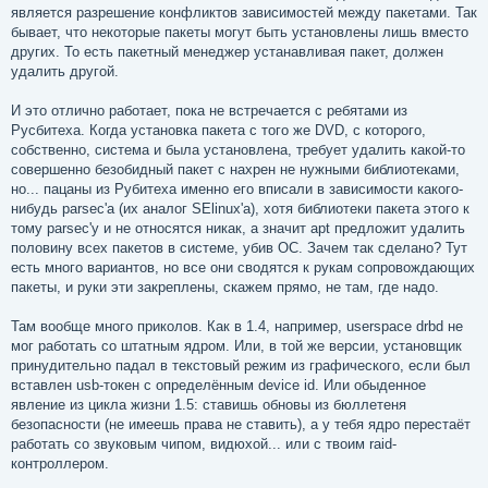
является разрешение конфликтов зависимостей между пакетами. Так
бывает, что некоторые пакеты могут быть установлены лишь вместо
других. То есть пакетный менеджер устанавливая пакет, должен
удалить другой.
И это отлично работает, пока не встречается с ребятами из
Русбитеха. Когда установка пакета с того же DVD, с которого,
собственно, система и была установлена, требует удалить какой-то
совершенно безобидный пакет с нахрен не нужными библиотеками,
но... пацаны из Рубитеха именно его вписали в зависимости какого-
нибудь parsec'а (их аналог SElinux'а), хотя библиотеки пакета этого к
тому parsec'у и не относятся никак, а значит apt предложит удалить
половину всех пакетов в системе, убив ОС. Зачем так сделано? Тут
есть много вариантов, но все они сводятся к рукам сопровождающих
пакеты, и руки эти закреплены, скажем прямо, не там, где надо.
Там вообще много приколов. Как в 1.4, например, userspace drbd не
мог работать со штатным ядром. Или, в той же версии, установщик
принудительно падал в текстовый режим из графического, если был
вставлен usb-токен с определённым device id. Или обыденное
явление из цикла жизни 1.5: ставишь обновы из бюллетеня
безопасности (не имеешь права не ставить), а у тебя ядро перестаёт
работать со звуковым чипом, видюхой... или с твоим raid-
контроллером.