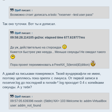
о
о
б
Djelf
писал:
↑
щ
е
Возможно стоит дописать в todo: "nxserver --test user pass"
н
и
е
Так оно туточки. Вот ты и дописал.
Djelf
писал:
↑
09:58:28.114105 go2nx: elapsed time 677.619777ms
Да уж, действительно на стероидах
Кажется быстрее уже некуда... Меньше секунды! Не ожидал такого
Пора проект переименовать в FreeNX_S(teroid)E(dition)
А давай ка письками померяемся. Твоей вундервафли не имею,
поэтому цепляюсь пока opennx с линукса. От первой записи в
nxserver.log до последней в nxnode-*.log проходит 0.4 с копейками
секунды. А у тебя?
Djelf
писал:
↑
09:57:05.639396 nxssh: (StdIn) NX> 103 Welcome to: addm-VirtualBox
user: addm_not_found