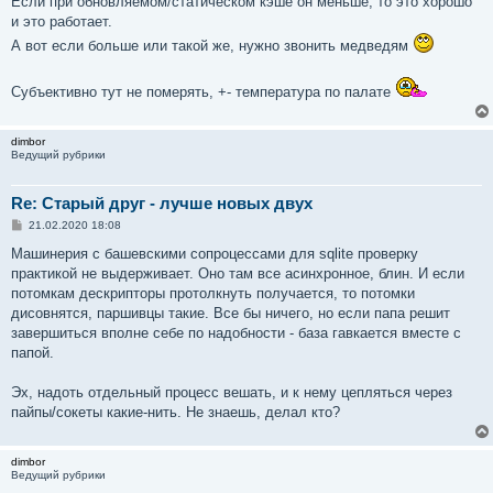
Если при обновляемом/статическом кэше он меньше, то это хорошо
и это работает.
А вот если больше или такой же, нужно звонить медведям
Субъективно тут не померять, +- температура по палате
dimbor
Ведущий рубрики
Re: Старый друг - лучше новых двух
С
21.02.2020 18:08
о
о
Машинерия с башевскими сопроцессами для sqlite проверку
б
практикой не выдерживает. Оно там все асинхронное, блин. И если
щ
е
потомкам дескрипторы протолкнуть получается, то потомки
н
дисовнятся, паршивцы такие. Все бы ничего, но если папа решит
и
е
завершиться вполне себе по надобности - база гавкается вместе с
папой.
Эх, надоть отдельный процесс вешать, и к нему цепляться через
пайпы/сокеты какие-нить. Не знаешь, делал кто?
dimbor
Ведущий рубрики