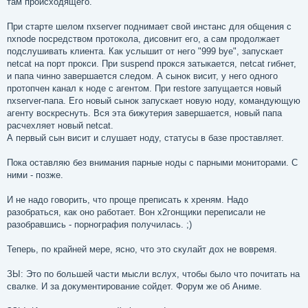
там происходящего.
При старте шелом nxserver поднимает свой инстанс для общения с
nxnode посредством протокола, дисовнит его, а сам продолжает
подслушивать клиента. Как услышит от него "999 bye", запускает
netcat на порт прокси. При suspend прокся затыкается, netcat гибнет,
и папа чинно завершается следом. А сынок висит, у него одного
протопчен канал к ноде с агентом. При restore запущается новый
nxserver-папа. Его новый сынок запускает новую ноду, командующую
агенту воскреснуть. Вся эта бижутерия завершается, новый папа
расчехляет новый netcat.
А первый сын висит и слушает ноду, статусы в базе проставляет.
Пока оставляю без внимания парные ноды с парными мониторами. С
ними - позже.
И не надо говорить, что проще преписать к хреням. Надо
разобраться, как оно работает. Вон x2гонщики переписали не
разобравшись - порнография получилась. ;)
Теперь, по крайней мере, ясно, что это скулайт дох не вовремя.
ЗЫ: Это по большей части мысли вслух, чтобы было что почитать на
свалке. И за документирование сойдет. Форум же об Аниме.