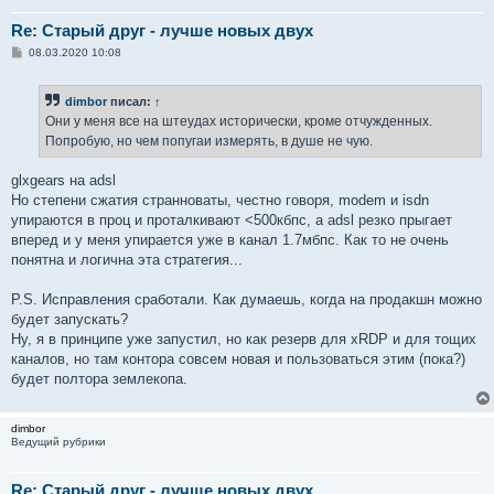
Re: Старый друг - лучше новых двух
С
08.03.2020 10:08
о
о
б
dimbor
писал:
↑
щ
е
Они у меня все на штеудах исторически, кроме отчужденных.
н
Попробую, но чем попугаи измерять, в душе не чую.
и
е
glxgears на adsl
Но степени сжатия странноваты, честно говоря, modem и isdn
упираются в проц и проталкивают <500кбпс, а adsl резко прыгает
вперед и у меня упирается уже в канал 1.7мбпс. Как то не очень
понятна и логична эта стратегия...
P.S. Исправления сработали. Как думаешь, когда на продакшн можно
будет запускать?
Ну, я в принципе уже запустил, но как резерв для xRDP и для тощих
каналов, но там контора совсем новая и пользоваться этим (пока?)
будет полтора землекопа.
dimbor
Ведущий рубрики
Re: Старый друг - лучше новых двух