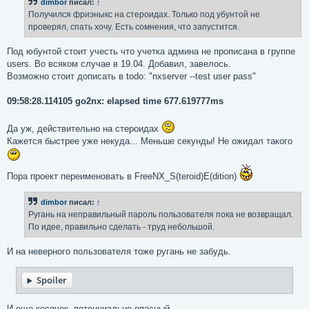
dimbor
писал:
↑
щ
е
Получился фриэныкс на стероидах. Только под убунтой не
н
проверял, спать хочу. Есть сомнения, что запустится.
и
е
Под юбунтой стоит учесть что учетка админа не прописана в группе
users. Во всяком случае в 19.04. Добавил, завелось.
Возможно стоит дописать в todo: "nxserver --test user pass"
09:58:28.114105 go2nx: elapsed time 677.619777ms
Да уж, действительно на стероидах
Кажется быстрее уже некуда... Меньше секунды! Не ожидал такого
Пора проект переименовать в FreeNX_S(teroid)E(dition)
dimbor
писал:
↑
Ругань на неправильный пароль пользователя пока не возвращал.
По идее, правильно сделать - труд небольшой.
И на неверного пользователя тоже ругань не забудь.
Spoiler
И еще косячек, потенциально опасный...