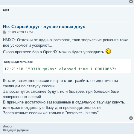
Djelf
Re: Старый друг - лучше новых двух
С
05.03.2020 17:24
о
о
ИМХО: Отдохни от нудных раскопок, твои творческие решения тоже
б
все ускоряют и ускоряют...
щ
е
Скоро прогресс-бар в OpenNX можно будет упразднить
н
и
е
Код:
Выделить всё
Кстати, возможно сессии в sqlite стоит разбить по идентичным
таблицам по статусу сессии.
Запросы чуток сложнее будут, но и быстрее, при большой базе
завершенных сессий.
В принципе достаточно завершенные в отдельную таблицу кинуть...
или даже в отдельную базу для производительности.
Завершенные сессии же только в "nxserver --history"
dimbor
Ведущий рубрики