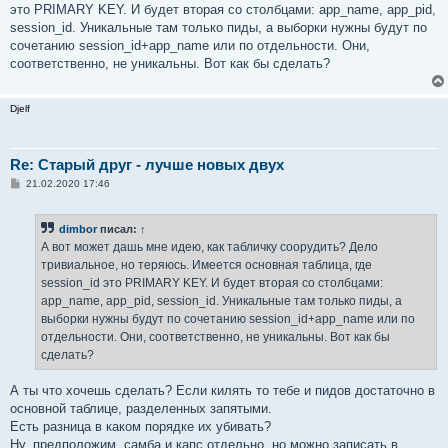
е
это PRIMARY KEY. И будет вторая со столбцами: app_name, app_pid,
н
session_id. Уникальные там только пиды, а выборки нужны будут по
и
е
сочетанию session_id+app_name или по отдельности. Они,
соответственно, не уникальны. Вот как бы сделать?
Djelf
Re: Старый друг - лучше новых двух
С
21.02.2020 17:46
о
о
б
dimbor
писал:
↑
щ
е
А вот может дашь мне идею, как табличку соорудить? Дело
н
тривиальное, но теряюсь. Имеется основная таблица, где
и
е
session_id это PRIMARY KEY. И будет вторая со столбцами:
app_name, app_pid, session_id. Уникальные там только пиды, а
выборки нужны будут по сочетанию session_id+app_name или по
отдельности. Они, соответственно, не уникальны. Вот как бы
сделать?
А ты что хочешь сделать? Если килять то тебе и пидов достаточно в
основной таблице, разделенных запятыми.
Есть разница в каком порядке их убивать?
Ну, предположим, самба и капс отдельно, но можно записать в