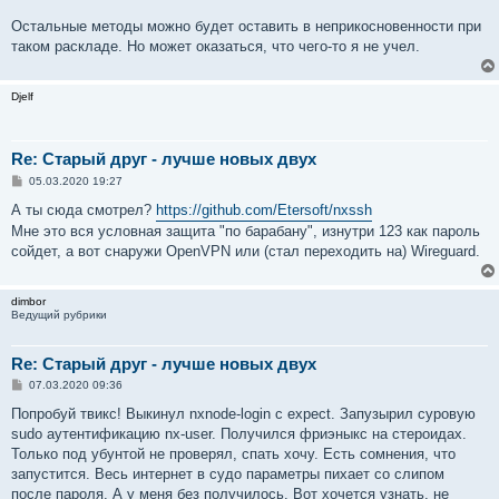
Остальные методы можно будет оставить в неприкосновенности при
таком раскладе. Но может оказаться, что чего-то я не учел.
Djelf
Re: Старый друг - лучше новых двух
С
05.03.2020 19:27
о
о
А ты сюда смотрел?
https://github.com/Etersoft/nxssh
б
Мне это вся условная защита "по барабану", изнутри 123 как пароль
щ
е
сойдет, а вот снаружи OpenVPN или (стал переходить на) Wireguard.
н
и
е
dimbor
Ведущий рубрики
Re: Старый друг - лучше новых двух
С
07.03.2020 09:36
о
о
Попробуй твикс! Выкинул nxnode-login с expect. Запузырил суровую
б
sudo аутентификацию nx-user. Получился фриэныкс на стероидах.
щ
е
Только под убунтой не проверял, спать хочу. Есть сомнения, что
н
запустится. Весь интернет в судо параметры пихает со слипом
и
е
после пароля. А у меня без получилось. Вот хочется узнать, не