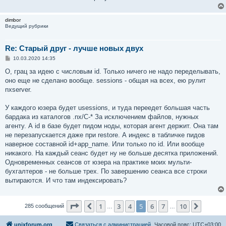
dimbor
Ведущий рубрики
Re: Старый друг - лучше новых двух
С
10.03.2020 14:35
о
о
О, грац за идею с числовым id. Только ничего не надо переделывать,
б
оно еще не сделано вообще. sessions - общая на всех, ею рулит
щ
е
nxserver.
н
и
е
У каждого юзера будет usessions, и туда переедет большая часть
бардака из каталогов .nx/C-* За исключением файлов, нужных
агенту. А id в базе будет пидом ноды, которая агент держит. Она там
не перезапускается даже при restore. А индекс в табличке пидов
наверное составной id+app_name. Или только по id. Или вообще
никакого. На каждый сеанс будет ну не больше десятка приложений.
Одновременных сеансов от юзера на практике моих мульти-
бухгалтеров - не больше трех. По завершению сеанса все строки
вытираются. И что там индексировать?
Страница
5
из
10
1
3
4
5
6
7
10
Пред.
След.
285 сообщений
…
…
unixforum.org
Связаться с администрацией
Часовой пояс:
UTC+03:00