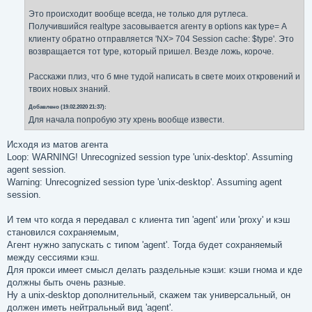
н
Это происходит вообще всегда, не только для рутлеса.
и
е
Получившийся realtype засовывается агенту в options как type= А
клиенту обратно отправляется 'NX> 704 Session cache: $type'. Это
возвращается тот type, который пришел. Везде ложь, короче.
Расскажи плиз, что б мне тудой написать в свете моих откровений и
твоих новых знаний.
Добавлено (19.02.2020 21:37):
Для начала попробую эту хрень вообще извести.
Исходя из матов агента
Loop: WARNING! Unrecognized session type 'unix-desktop'. Assuming
agent session.
Warning: Unrecognized session type 'unix-desktop'. Assuming agent
session.
И тем что когда я передавал с клиента тип 'agent' или 'proxy' и кэш
становился сохраняемым,
Агент нужно запускать с типом 'agent'. Тогда будет сохраняемый
между сессиями кэш.
Для прокси имеет смысл делать раздельные кэши: кэши гнома и кде
должны быть очень разные.
Ну а unix-desktop дополнительный, скажем так универсальный, он
должен иметь нейтральный вид 'agent'.