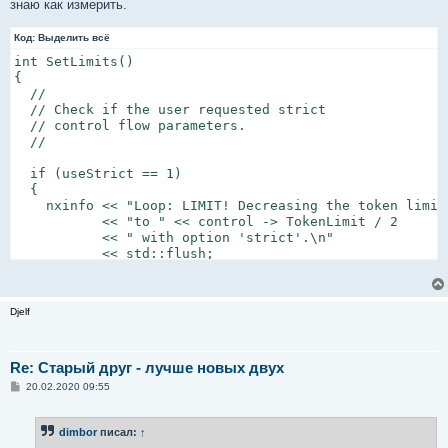
знаю как измерить.
Код:
Выделить всё
int SetLimits()

{

  //

  // Check if the user requested strict

  // control flow parameters.

  //

  if (useStrict == 1)

  {

    nxinfo << "Loop: LIMIT! Decreasing the token limit 
           << "to " << control -> TokenLimit / 2

           << " with option 'strict'.\n"

           << std::flush;

    control -> TokenLimit /= 2;

Djelf
Re: Старый друг - лучше новых двух
С
20.02.2020 09:55
о
о
б
dimbor
писал:
↑
щ
е