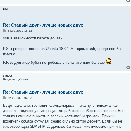
и
е
Djelf
Re: Старый друг - лучше новых двух
С
24.02.2020 18:12
о
о
ssh в зависимости пакета добавь.
б
щ
е
P.S. проверил еще и на Ubuntu 18.04.04 - кроме ssh, вроде все без
н
изъяна.
и
е
P.P.S. для xrdp бубен потребовался значительно больше
dimbor
Ведущий рубрики
Re: Старый друг - лучше новых двух
С
26.02.2020 04:33
о
о
Будет сделано, господин фельдмаршал. Тока чуть попозжа, как
б
допишу следующую итерацию до работоспособного состояния. Бо
щ
е
только начинаю вникать в залежи костылей и граблей. Прикинь,
н
nxserver - собака сутулая, сеанс сильно хитро держит. Если бы не
и
е
животворящий $BASHPID, дальше бы искал мистические причины