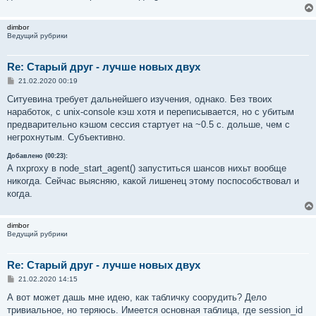
dimbor
Ведущий рубрики
Re: Старый друг - лучше новых двух
С
21.02.2020 00:19
о
о
Ситуевина требует дальнейшего изучения, однако. Без твоих
б
наработок, с unix-console кэш хотя и переписывается, но с убитым
щ
е
предварительно кэшом сессия стартует на ~0.5 с. дольше, чем с
н
негрохнутым. Субъективно.
и
е
Добавлено (00:23):
А nxproxy в node_start_agent() запуститься шансов нихьт вообще
никогда. Сейчас выясняю, какой лишенец этому поспособствовал и
когда.
dimbor
Ведущий рубрики
Re: Старый друг - лучше новых двух
С
21.02.2020 14:15
о
о
А вот может дашь мне идею, как табличку соорудить? Дело
б
тривиальное, но теряюсь. Имеется основная таблица, где session_id
щ