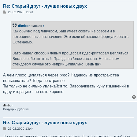
Re: Старый друг - лучше новых двух
С
26.02.2020 11:41
о
о
б
dimbor
писал:
↑
щ
е
Как обычно под линуксом, баш умеет сокеты не совсем и в
н
нетрадицонные назначения. Это если обтекаемо формулировать.
и
е
Обтекаемо.
Зато нашел способ к левым процессам к дескрипторам цепляться.
Вполне себе штатный. Правда на /proc/ завязан. Но в нашем
стендовом случае это непринципиально. Ведь да?
А чем плохо цепляться через proc? Надеюсь из пространства
пользователя? Тогда не страшно.
Ты только не сильно увлекайся то. Заворачивать кучу изменений в
одну итерацию - не есть хорошо.
dimbor
Ведущий рубрики
Re: Старый друг - лучше новых двух
С
26.02.2020 13:44
о
о
Да все там нормально с пространствами. Дык я стараюсь, чтоб оно