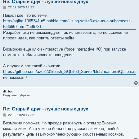
Re: Старый друг - лучше новых двух
С
22.02.2020 13:32
о
о
Нашел кое что по теме:
б
http://sqlite.1065341.n5.nabble.com/Using-sqlite3-exe-as-a-subprocess-
щ
е
td86667.html#a86721
н
Разработчики не рекомендуют так использовать, но по ссылке не
и
е
плохая идея, как ловить ответы sqlite.
Возможно еще ключ -interactive (force interactive I/O) при запуске
поможет стабилизировать поведение.
А случаем вот такой скриптик
https://github.com/aze2201/bash_SQLite3_Server/blob/master/SQLite.exp
не поможет?
dimbor
Ведущий рубрики
Re: Старый друг - лучше новых двух
С
22.02.2020 17:32
о
о
Возможно поможет. Но прежде разберусь с этим хрЕновым
б
механизмом. А то у меня больно по русски накожено; любой
щ
е
результат - цепь взаимокомпенсирующих собственных косяков.
н