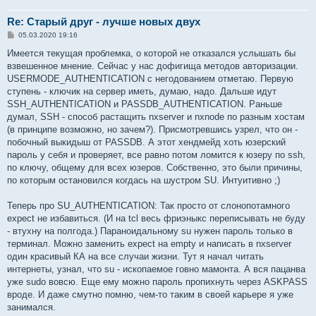
Re: Старый друг - лучше новых двух
С
05.03.2020 19:16
о
о
Имеется текущая проблемка, о которой не отказался услышать бы
б
взвешенное мнение. Сейчас у нас дофигища методов авторизации.
щ
е
USERMODE_AUTHENTICATION с негодованием отметаю. Первую
н
ступень - ключик на сервер иметь, думаю, надо. Дальше идут
и
е
SSH_AUTHENTICATION и PASSDB_AUTHENTICATION. Раньше
думал, SSH - способ растащить nxserver и nxnode по разным хостам
(в принципе возможно, но зачем?). Присмотревшись узрел, что он -
побочный выкидыш от PASSDB. А этот хендмейд хоть юзерский
пароль у себя и проверяет, все равно потом ломится к юзеру по ssh,
по ключу, общему для всех юзеров. Собственно, это были причины,
по которым остановился когдась на шустром SU. Интуитивно ;)
Теперь про SU_AUTHENTICATION: Так просто от слонопотамного
expect не избавиться. (И на tcl весь фриэныкс переписывать не буду
- втухну на полгода.) Параноидальному su нужен пароль только в
терминал. Можно заменить expect на empty и написать в nxserver
один красивый КА на все случаи жизни. Тут я начал читать
интернеты, узнал, что su - ископаемое говно мамонта. А вся пацанва
уже sudo вовсю. Еще ему можно пароль пропихнуть через ASKPASS
вроде. И даже смутно помню, чем-то таким в своей карьере я уже
занимался.