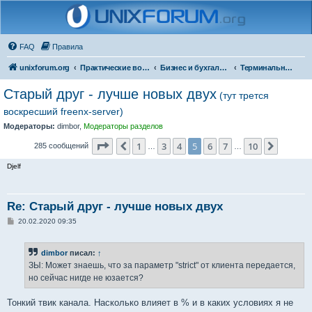
FAQ
Правила
unixforum.org
Практические вопросы
Бизнес и бухгалтерия под Линукс
Терминальные решения
Старый друг - лучше новых двух
(тут трется
воскресший freenx-server)
Модераторы:
dimbor
,
Модераторы разделов
Страница
5
из
10
1
3
4
5
6
7
10
Пред.
След.
285 сообщений
…
…
Djelf
Re: Старый друг - лучше новых двух
С
20.02.2020 09:35
о
о
б
dimbor
писал:
↑
щ
е
ЗЫ: Может знаешь, что за параметр "strict" от клиента передается,
н
но сейчас нигде не юзается?
и
е
Тонкий твик канала. Насколько влияет в % и в каких условиях я не