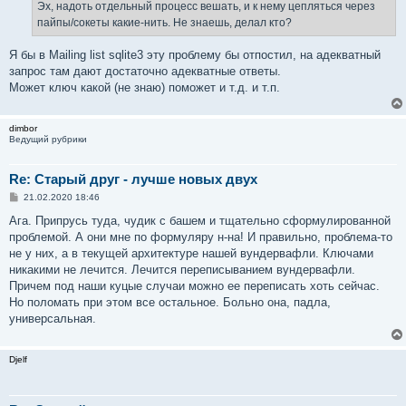
е
Эх, надоть отдельный процесс вешать, и к нему цепляться через
н
пайпы/сокеты какие-нить. Не знаешь, делал кто?
и
е
Я бы в Mailing list sqlite3 эту проблему бы отпостил, на адекватный
запрос там дают достаточно адекватные ответы.
Может ключ какой (не знаю) поможет и т.д. и т.п.
dimbor
Ведущий рубрики
Re: Старый друг - лучше новых двух
С
21.02.2020 18:46
о
о
Ага. Припрусь туда, чудик с башем и тщательно сформулированной
б
проблемой. А они мне по формуляру н-на! И правильно, проблема-то
щ
е
не у них, а в текущей архитектуре нашей вундервафли. Ключами
н
никакими не лечится. Лечится переписыванием вундервафли.
и
е
Причем под наши куцые случаи можно ее переписать хоть сейчас.
Но поломать при этом все остальное. Больно она, падла,
универсальная.
Djelf