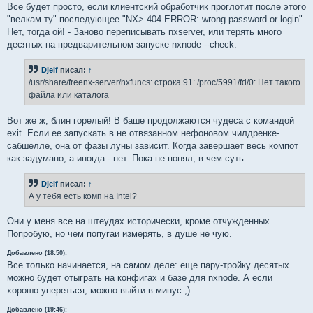
Все будет просто, если клиентский обработчик проглотит после этого
"велкам ту" последующее "NX> 404 ERROR: wrong password or login".
Нет, тогда ой! - Заново переписывать nxserver, или терять много
десятых на предварительном запуске nxnode --check.
Djelf
писал:
↑
/usr/share/freenx-server/nxfuncs: строка 91: /proc/5991/fd/0: Нет такого
файла или каталога
Вот же ж, блин горелый! В баше продолжаются чудеса с командой
exit. Если ее запускать в не отвязанном нефоновом чилдренке-
сабшелле, она от фазы луны зависит. Когда завершает весь компот
как задумано, а иногда - нет. Пока не понял, в чем суть.
Djelf
писал:
↑
А у тебя есть комп на Intel?
Они у меня все на штеудах исторически, кроме отчужденных.
Попробую, но чем попугаи измерять, в душе не чую.
Добавлено (18:50):
Все только начинается, на самом деле: еще пару-тройку десятых
можно будет отыграть на конфигах и базе для nxnode. А если
хорошо упереться, можно выйти в минус ;)
Добавлено (19:46):