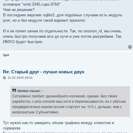
основную "smb:3345,cups:8764".
Чем не решение?
В последних версиях sqlite3, для подобных случаев есть модуль
json, но и без модуля такой вариант прокатит.
И я не понял зачем по отдельности. Так, по session_id, мы очень,
очень быстро получаем все до кучи и уже потом разгребаем. Так
ИМХО будет быстрее.
Djelf
Re: Старый друг - лучше новых двух
С
21.02.2020 18:01
о
о
б
dimbor
писал:
↑
щ
е
Ситуевина требует дальнейшего изучения, однако. Без твоих
н
наработок, с unix-console кэш хотя и переписывается, но с убитым
и
е
предварительно кэшом сессия стартует на ~0.5 с. дольше, чем с
негрохнутым. Субъективно.
Тут нужно как-то замерить объем трафика между клиентом и
сервером.