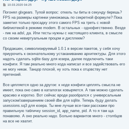
С
10.03.2020 04:25
о
о
Погонял glxgears. Тупой вопрос: откель ты биты в секунду берешь?
б
FPS на размеры картинки умножаешь по секретной формуле? Пока
щ
е
заметил только просадку этого самого FPS на треть с новой
н
библиотекой в режиме modem. В остальных - однофигственно. Везде
и
е
- пик на adsl, да. Или тесты нужны с настоящего клиента, в смысле
со своим невиртуальным процом и дисплеем?
Продакшен, символизируемый 1.0.1 в версии пакетов, у себя хочу
приурочить к окончательному устаканиванию архитектуры. Для этого
надоть сделать sqlite базу для юзера, далее подключить таки
конфиги. Я там реально много кода написал и все задействовать его
не могу никак. Танцор плохой, ну хоть пока к отцовству нет
претензий.
Все цепляется одно за другое: к ноде конфиги цеплять смысла не
имеет, пока оно само в каталогах ковыряется. А там можно сделать
красиво и коротко. Вот сейчас вроде разобрался с универсальным
запуском/завершением своей dbe для sqlite. Теперь буду делать
usessions.sq3 для юзера. Ты мне лучше все-таки расскажи про
правильную табличку session_id, app_name, pid. А то я там ща
понавояю. А оно реально надо. Больно вариантов много - столбцов
на все не хватит.