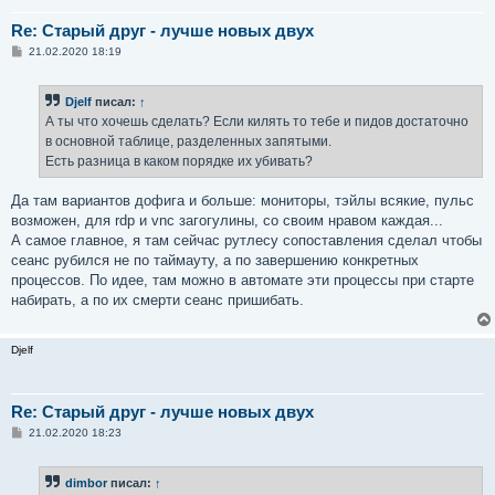
Re: Старый друг - лучше новых двух
С
21.02.2020 18:19
о
о
б
Djelf
писал:
↑
щ
е
А ты что хочешь сделать? Если килять то тебе и пидов достаточно
н
в основной таблице, разделенных запятыми.
и
е
Есть разница в каком порядке их убивать?
Да там вариантов дофига и больше: мониторы, тэйлы всякие, пульс
возможен, для rdp и vnc загогулины, со своим нравом каждая...
А самое главное, я там сейчас рутлесу сопоставления сделал чтобы
сеанс рубился не по таймауту, а по завершению конкретных
процессов. По идее, там можно в автомате эти процессы при старте
набирать, а по их смерти сеанс пришибать.
Djelf
Re: Старый друг - лучше новых двух
С
21.02.2020 18:23
о
о
б
dimbor
писал:
↑
щ