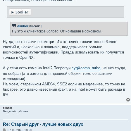
Spoiler
dimbor
писал:
↑
Ну это ж клиентское болото. От номашин в основном.
Ну да, но ты патчи посмотри. И этот клиент значительно более
свежий и, насколько я понимаю, поддерживает больше
возможностей аутентификации. Правда использовать их получится
только в OpenNX.
А у тебя есть комп на Intel? Попробуй
cygXcomp_turbo
, не без труда,
но собрал (это замена для прошлой сборки, тоже со всякими
стероидами).
На моем, стареньком AMD64, SSE2 если не медленнее, то точно не
быстрее, это давно известный факт, а на Intel может быть разница в
6%.
dimbor
Ведущий рубрики
Re: Старый друг - лучше новых двух
С
07.03.2020 18:20