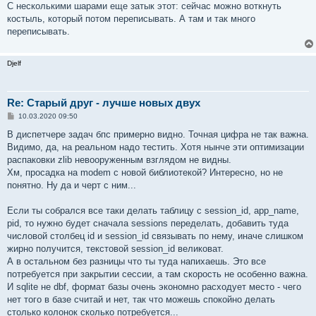
С несколькими шарами еще затык этот: сейчас можно воткнуть
костыль, который потом переписывать. А там и так много
переписывать.
Djelf
Re: Старый друг - лучше новых двух
С
10.03.2020 09:50
о
о
В диспетчере задач бпс примерно видно. Точная цифра не так важна.
б
Видимо, да, на реальном надо тестить. Хотя нынче эти оптимизации
щ
е
распаковки zlib невооруженным взглядом не видны.
н
Хм, просадка на modem с новой библиотекой? Интересно, но не
и
е
понятно. Ну да и черт с ним...
Если ты собрался все таки делать таблицу с session_id, app_name,
pid, то нужно будет сначала sessions переделать, добавить туда
числовой столбец id и session_id связывать по нему, иначе слишком
жирно получится, текстовой session_id великоват.
А в остальном без разницы что ты туда напихаешь. Это все
потребуется при закрытии сессии, а там скорость не особенно важна.
И sqlite не dbf, формат базы очень экономно расходует место - чего
нет того в базе считай и нет, так что можешь спокойно делать
столько колонок сколько потребуется...