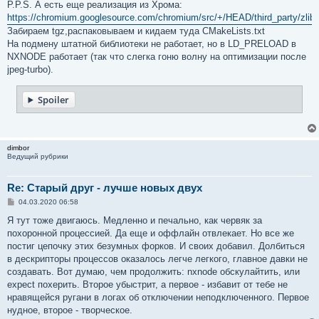
P.P.S. А есть еще реализация из Хрома:
https://chromium.googlesource.com/chromium/src/+/HEAD/third_party/zlib
Забираем tgz,распаковываем и кидаем туда CMakeLists.txt
На подмену штатной библиотеки не работает, но в LD_PRELOAD в
NXNODE работает (так что слегка гоню волну на оптимизации после
jpeg-turbo).
Spoiler
dimbor
Ведущий рубрики
Re: Старый друг - лучше новых двух
С
04.03.2020 06:58
о
о
Я тут тоже двигаюсь. Медленно и печально, как червяк за
б
похоронной процессией. Да еще и оффлайн отвлекает. Но все же
щ
е
постиг цепочку этих безумных форков. И своих добавил. Долбиться
н
в дескрипторы процессов оказалось легче легкого, главное давки не
и
е
создавать. Вот думаю, чем продолжить: nxnode обскулайтить, или
expect похерить. Второе убыстрит, а первое - избавит от тебе не
нравящейся ругани в логах об отключении неподключенного. Первое
нудное, второе - творческое.