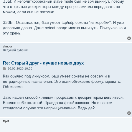
ЗЗЫ: И неполиткорректный slave mode был не зря выкинут, потому
что открытые дескрипторы между процессами мы передавать не
можем, если они не потомки.
ЗЗЗЫ: Оказывается, баш умеет tcp/udp сокеты "из коробки". И уже
довольно давно. Даже netcat вроде можно выкинуть. Поизучаю ка я
эту хрень.
dimbor
Ведущий рубрики
Re: Старый друг - лучше новых двух
С
26.02.2020 10:55
о
о
Как обычно под линуксом, баш умеет сокеты не совсем и в
б
нетрадицонные назначения. Это если обтекаемо формулировать.
щ
е
Обтекаемо.
н
и
е
Зато нашел способ к левым процессам к дескрипторам цепляться.
Вполне себе штатный. Правда на /proc/ завязан. Но в нашем
стендовом случае это непринципиально. Ведь да?
Djelf