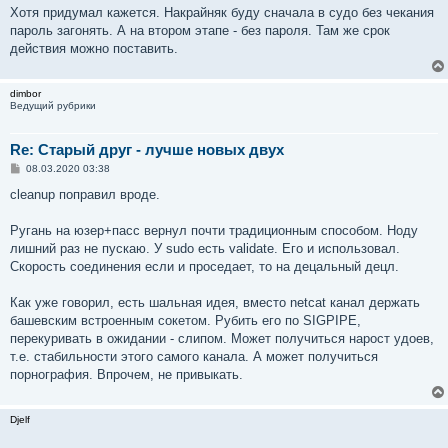
Хотя придумал кажется. Накрайняк буду сначала в судо без чекания
пароль загонять. А на втором этапе - без пароля. Там же срок
действия можно поставить.
dimbor
Ведущий рубрики
Re: Старый друг - лучше новых двух
С
08.03.2020 03:38
о
о
cleanup поправил вроде.
б
щ
е
Ругань на юзер+пасс вернул почти традиционным способом. Ноду
н
лишний раз не пускаю. У sudo есть validate. Его и использовал.
и
е
Скорость соединения если и проседает, то на децальный децл.
Как уже говорил, есть шальная идея, вместо netcat канал держать
башевским встроенным сокетом. Рубить его по SIGPIPE,
перекуривать в ожидании - слипом. Может получиться нарост удоев,
т.е. стабильности этого самого канала. А может получиться
порнография. Впрочем, не привыкать.
Djelf