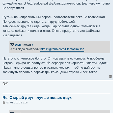
случайно ли. В /etc/sudoers.d файлик дополнился. Без него уж точно
не запустится.
Ругань на неправильный пароль пользователя пока не возвращал.
По идее, правильно сделать - труд небольшой.
Там сейчас другая беда: когда шар больше одной, толкаются в
канале, собаки, и валят агента. Опять придется с локфайлами
извращаться.
Djelf
писал:
↑
А ты сюда смотрел?
https://github.com/Etersoft/nxssh
Ну это ж клиентское болото. От номашин в основном. А проблемы
негров шерифа не волнуют. На сервере секьюрность блюсти надоть.
Нажил много седых волос в разных местах, чтоб не дай Бог не
запихнуть пароль в параметры командной строки и все такое.
Djelf
Re: Старый друг - лучше новых двух
С
07.03.2020 11:08
о
о
б