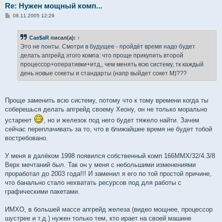
Re: Нужен мощный комп...
С
08.11.2005 12:29
о
о
б
Cae$aR
писал(а):
↑
щ
е
Это не понты. Смотри в будущее - пройдёт время надо будет
н
делать апгрейд этого компа: что проще прикупить второй
и
е
процессор+оперативки+итд,, чем менять всю систему, тк каждый
день новые сокеты и стандарты (напр выйдет сокет М)???
Проще заменить всю систему, потому что к тому времени когда ты
соберешься делать апгрейд своему Хеону, он не только морально
устареет
, но и железок под него будет тяжело найти. Зачем
сейчас переплачивать за то, что в ближайшее время не будет тобой
востребовано.
У меня в далёком 1998 появился собственный комп 166MMX/32/4.3/8
Верх мечтаний был. Так он у меня с небольшими изменениями
проработал до 2003 года!!! И заменил я его по той простой причине,
что банально стало нехватать ресурсов под для работы с
графическими пакетами.
ИМХО, в большей массе апгрейд железа (видео мощнее, процессор
шустрее и т.д.) нужен только тем, кто ирает на своей машине