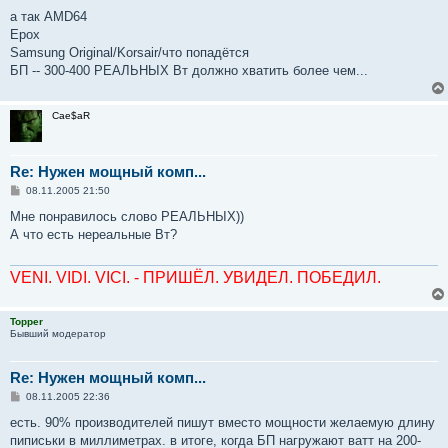
а так AMD64
Epox
Samsung Original/Korsair/что попадётся
БП -- 300-400 РЕАЛЬНЫХ Вт должно хватить более чем...
Cae$aR
Re: Нужен мощный комп...
С
08.11.2005 21:50
о
о
Мне понравилось слово РЕАЛЬНЫХ))
б
А что есть нереальные Вт?
щ
е
н
VENI. VIDI. VICI. - ПРИШЁЛ. УВИДЕЛ. ПОБЕДИЛ.
и
е
Topper
Бывший модератор
Re: Нужен мощный комп...
С
08.11.2005 22:36
о
о
есть. 90% производителей пишут вместо мощности желаемую длину
б
пиписьки в миллиметрах. в итоге, когда БП нагружают ватт на 200-
щ