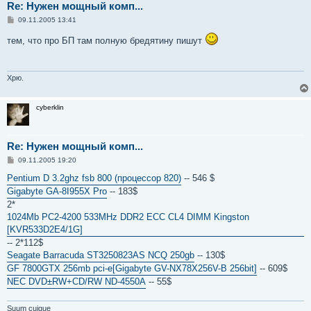
Re: Нужен мощный комп...
С
09.11.2005 13:41
о
о
тем, что про БП там полную бредятину пишут
б
щ
е
н
и
Хрю.
е
cyberklin
Re: Нужен мощный комп...
С
09.11.2005 19:20
о
о
Pentium D 3.2ghz fsb 800 (процессор 820)
-- 546 $
б
Gigabyte GA-8I955X Pro
-- 183$
щ
е
2*
н
1024Mb PC2-4200 533MHz DDR2 ECC CL4 DIMM Kingston
и
е
[KVR533D2E4/1G]
-- 2*112$
Seagate Barracuda ST3250823AS NCQ 250gb
-- 130$
GF 7800GTX 256mb pci-e[Gigabyte GV-NX78X256V-B 256bit]
-- 609$
NEC DVD±RW+CD/RW ND-4550A
-- 55$
Suum cuique