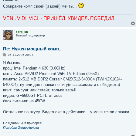
Собирайте комп своей (и моей) мечты...
VENI. VIDI. VICI. - ПРИШЁЛ. УВИДЕЛ. ПОБЕДИЛ.
serg_sk
Бывший модератор
Re: Нужен мощный комп...
С
05.11.2005 20:27
о
о
Я бы взял:
б
проц: Intel Pentium 4 630 (3.0GHz)
щ
е
мать: Asus P5WD2 Premium/ WiFi-TV Edition (i955X)
н
память: 2x512 MB DDR2 Corsair CM2X512-5400C4 (TWIN2X1024-
и
е
5400C4), ну или две планки по гигу(в зависимости от бюджета)
винт: самсунг или сегейт, только sata-II
видео: GF6600GT PCI-E от asus
блок питания: на 450W
Остальное по вкусу. Видел сие в дейстивии... у меня текли слюнки.
Не ждали?! А я приперся!
Помойка Gentoo'шника
-------