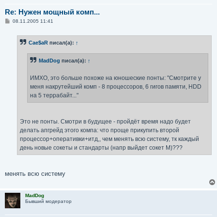
Re: Нужен мощный комп...
С
08.11.2005 11:41
о
о
б
Cae$aR
писал(а):
↑
щ
е
н
MadDog
писал(а):
↑
и
е
ИМХО, это больше похоже на юношеские понты: "Смотрите у
меня накрутейший комп - 8 процессоров, 6 гигов памяти, HDD
на 5 террабайт..."
Это не понты. Смотри в будущее - пройдёт время надо будет
делать апгрейд этого компа: что проще прикупить второй
процессор+оперативки+итд,, чем менять всю систему, тк каждый
день новые сокеты и стандарты (напр выйдет сокет М)???
менять всю систему
MadDog
Бывший модератор