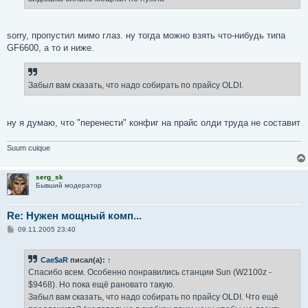
sorry, пропустил мимо глаз. ну тогда можно взять что-нибудь типа
GF6600, а то и ниже.
Забыл вам сказать, что надо собирать по прайсу OLDI.
ну я думаю, что "перенести" конфиг на прайс олди труда не составит
Suum cuique
serg_sk
Бывший модератор
Re: Нужен мощный комп...
С
09.11.2005 23:40
о
о
б
Cae$aR
писал(а):
↑
щ
е
Спасибо всем. Особенно понравились станции Sun (W2100z -
н
$9468). Но пока ещё рановато такую.
и
е
Забыл вам сказать, что надо собирать по прайсу OLDI. Что ещё