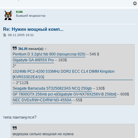
KiWi
Бывший модератор
Re: Нужен мощный комп...
С
09.11.2005 19:31
о
о
б
3kLiN
писал(а):
↑
щ
е
Pentium D 3.2ghz fsb 800 (процессор 820)
-- 546 $
н
Gigabyte GA-8I955X Pro
-- 183$
и
е
2*
1024Mb PC2-4200 533MHz DDR2 ECC CL4 DIMM Kingston
[KVR533D2E4/1G]
-- 2*112$
Seagate Barracuda ST3250823AS NCQ 250gb
-- 130$
GF 7800GTX 256mb pci-e[Gigabyte GV-NX78X256V-B 256bit]
-- 609$
NEC DVD±RW+CD/RW ND-4550A
-- 55$
типа пантанулся?
видюшка сильно мощная не нужна