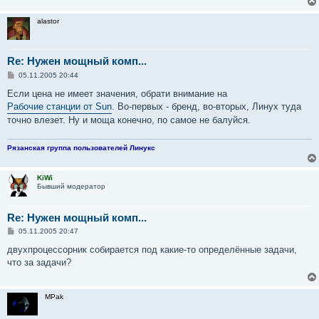
alastor
Re: Нужен мощный комп...
С
05.11.2005 20:44
о
о
Если цена не имеет значения, обрати внимание на
б
Рабочие станции от Sun
. Во-первых - бренд, во-вторых, Линух туда
щ
е
точно влезет. Ну и моща конечно, по самое не балуйся.
н
и
е
Рязанская группа пользователей Линукс
KiWi
Бывший модератор
Re: Нужен мощный комп...
С
05.11.2005 20:47
о
о
двухпроцессорник собирается под какие-то определённые задачи,
б
что за задачи?
щ
е
н
и
MPak
е