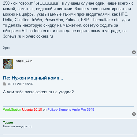
е
250 - он говорит "бзшшшшшш". в лучшем случае один, чаще всего - с
н
мамой, памятью, видюхой и винтами. более-менее ориентироваться
и
е
можно на цифры, указываемые такими производителями, как HPC,
Delta, Chieftec, InWin, PowerMan, Zalman, FSP, Thermaltake etc. да и
то делать некоторую скидку на маркетинг. советую ходить за
обзорами БП на fcenter.ru, и никогда не верить оным в упграде, на
3dnews.ru и overclockers.ru
Хрю.
Angel_13th
Re: Нужен мощный комп...
С
09.11.2005 05:32
о
о
А чем тебе overclockers.ru не угодил?
б
щ
е
н
и
WorkStation
Ubuntu 10.10
on
Fujitsu-Siemens Amilo Pro 3545
е
Topper
Бывший модератор