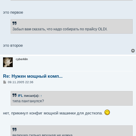
это первое
Забыл вам сказать, что надо собирать по прайсу OLDI.
это второе
cyberklin
Re: Нужен мощный комп...
С
09.11.2005 22:36
о
о
б
IFL
писал(а):
↑
щ
е
типа пантанулся?
н
и
е
нет, прикинул конфиг мощной машинки для десткопа.
видюшка сильно мощная не нужна