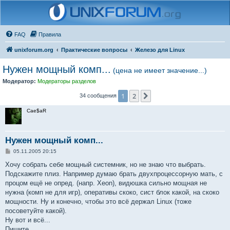
FAQ
Правила
unixforum.org
Практические вопросы
Железо для Linux
Нужен мощный комп...
(цена не имеет значение...)
Модератор:
Модераторы разделов
1
2
След.
34 сообщения
Cae$aR
Нужен мощный комп...
С
05.11.2005 20:15
о
о
Хочу собрать себе мощный системник, но не знаю что выбрать.
б
Подскажите плиз. Например думаю брать двухпроцессорную мать, с
щ
е
процом ещё не опред. (напр. Xeon), видюшка сильно мощная не
н
нужна (комп не для игр), оперативы скоко, сист блок какой, на скоко
и
е
мощности. Ну и конечно, чтобы это всё держал Linux (тоже
посоветуйте какой).
Ну вот и всё...
Пишите...