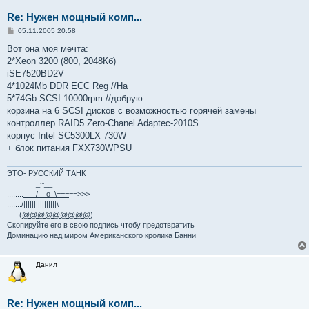
Re: Нужен мощный комп...
С
05.11.2005 20:58
о
о
Вот она моя мечта:
б
2*Xeon 3200 (800, 2048Кб)
щ
е
iSE7520BD2V
н
4*1024Mb DDR ECC Reg //На
и
е
5*74Gb SCSI 10000rpm //добрую
корзина на 6 SCSI дисков с возможностью горячей замены
контроллер RAID5 Zero-Chanel Adaptec-2010S
корпус Intel SC5300LX 730W
+ блок питания FXX730WPSU
ЭТО- РУССКИЙ ТАНК
.............._~__
........
___/__o_\===
==>>>
.......
/||||||||||||||||\
......(
@@@@@@@@@
)
Скопируйте его в свою подпись чтобу предотвратить
Доминацию над миром Американского кролика Банни
Данил
Re: Нужен мощный комп...