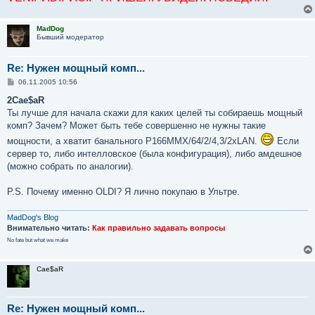
MadDog
Бывший модератор
Re: Нужен мощный комп...
С
06.11.2005 10:56
о
о
2Cae$aR
б
Ты лучше для начала скажи для каких целей ты собираешь мощный
щ
е
комп? Зачем? Может быть тебе совершенно не нужны такие
н
мощности, а хватит банального P166MMX/64/2/4,3/2xLAN.
Если
и
е
сервер то, либо интелловское (была конфигурация), либо амдешное
(можно собрать по аналогии).
P.S. Почему именно OLDI? Я лично покупаю в Ультре.
MadDog's Blog
Внимательно читать:
Как правильно задавать вопросы
No fate but what we make
Cae$aR
Re: Нужен мощный комп...