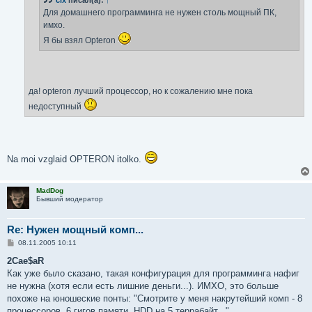
clx
писал(а):
↑
и
е
Для домашнего программинга не нужен столь мощный ПК,
имхо.
Я бы взял Opteron
да! opteron лучший процессор, но к сожалению мне пока
недоступный
Na moi vzglaid OPTERON itolko.
MadDog
Бывший модератор
Re: Нужен мощный комп...
С
08.11.2005 10:11
о
о
2Cae$aR
б
Как уже было сказано, такая конфигурация для программинга нафиг
щ
е
не нужна (хотя если есть лишние деньги...). ИМХО, это больше
н
похоже на юношеские понты: "Смотрите у меня накрутейший комп - 8
и
е
процессоров, 6 гигов памяти, HDD на 5 террабайт..."