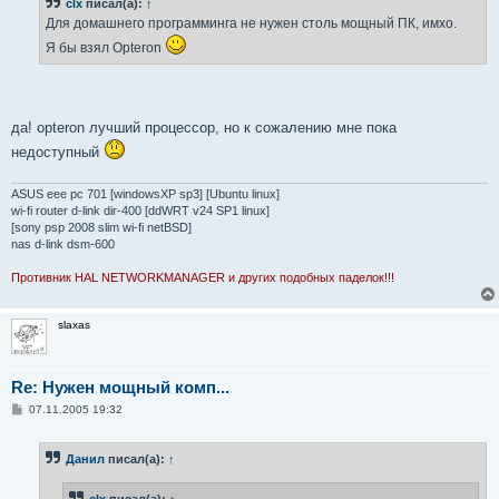
clx
писал(а):
↑
щ
е
Для домашнего программинга не нужен столь мощный ПК, имхо.
н
и
Я бы взял Opteron
е
да! opteron лучший процессор, но к сожалению мне пока
недоступный
ASUS eee pc 701 [windowsXP sp3] [Ubuntu linux]
wi-fi router d-link dir-400 [ddWRT v24 SP1 linux]
[sony psp 2008 slim wi-fi netBSD]
nas d-link dsm-600
Противник HAL NETWORKMANAGER и других подобных паделок!!!
slaxas
Re: Нужен мощный комп...
С
07.11.2005 19:32
о
о
б
Данил
писал(а):
↑
щ
е
н