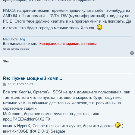
ИМХО, на данный момент времени проще купить себе что-нибудь из
AMD 64 + 1 гиг памяти + DVD+-RW (мультиформатный) + видюху на
PCIE. Этого тебе должно хватить и на программинг и на поиграть. Да
и стоить это будет гораздо меньше твоих Хеонов.
MadDog's Blog
Внимательно читать:
Как правильно задавать вопросы
No fate but what we make
Shan
Re: Нужен мощный комп...
С
08.11.2005 10:33
о
о
Все эти Xeon'ы, Opteron'ы, SCSI не для домашнего пользования, они
б
там мало того что не нужны, так еще и скорость будет ощутимо
щ
е
меньше чем на обычных десктопных железок, т.к. расчитаны на
н
серверные задачи.
и
е
Мой совет, бери все самое лучшее на десктоп, типа:
проц P4EE/Athlon64X2 FX
память HyperX, Corsair (незнаю что лучше, бери что дороже
)
винт 4x400GB (RAID 0+1) Seagate