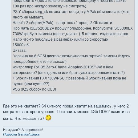
предложите? (желательно в скобках прим цену, чтобы не лазить
100 раз про каждую железку не смотреть).
PS У сборки serg_sk не хватает мощи, а у MPak её многовато (хотя
много не бывает).
Насчёт 2 сборки(MPak) - напр. пока 1 проц., 2 Gb памяти.
Про мать iSE7520BD2V прошу поподробнее. Корпус Intel SC5300LX
730W требует замены.(цена+;кач-во -). 5 жёских - издевательство.
Напр что-то побольше в размерах и/или со скоростью
15000 об.
Цитата:
"корзина на 6 SCSI дисков с возможностью горячей замены //здесь
поподробнее (чёто не въехал)
контроллер RAID5 Zero-Chanel Adaptec-2010S" //чё в нем
интересного? (он отдельно или брать уже встроенным в мать?)
+ блок питания FXX730WPSU // резервный блок питания пока не
нужен (или нужен??)
PSS Жду сборок по OLDI
Где это не хватает? 64 битного проца хватит на зашибись, у него 2
метра кеша второго уровня. Поставить можно 4Gb DDR2 памяти на
мать. Что мешает то?
Не ждали?! А я приперся!
Помойка Gentoo'шника