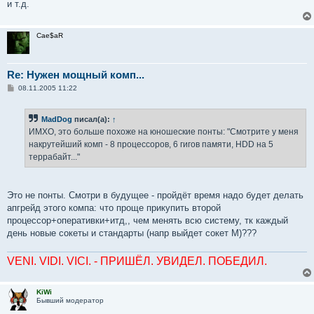
и т.д.
Cae$aR
Re: Нужен мощный комп...
С
08.11.2005 11:22
о
о
б
MadDog
писал(а):
↑
щ
е
ИМХО, это больше похоже на юношеские понты: "Смотрите у меня
н
накрутейший комп - 8 процессоров, 6 гигов памяти, HDD на 5
и
е
террабайт..."
Это не понты. Смотри в будущее - пройдёт время надо будет делать
апгрейд этого компа: что проще прикупить второй
процессор+оперативки+итд,, чем менять всю систему, тк каждый
день новые сокеты и стандарты (напр выйдет сокет М)???
VENI. VIDI. VICI. - ПРИШЁЛ. УВИДЕЛ. ПОБЕДИЛ.
KiWi
Бывший модератор