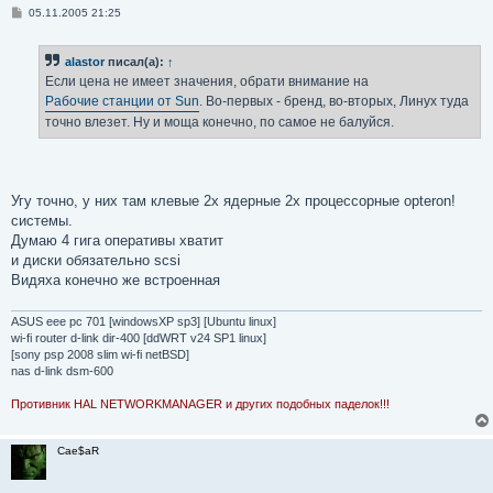
С
05.11.2005 21:25
о
о
б
alastor
писал(а):
↑
щ
е
Если цена не имеет значения, обрати внимание на
н
Рабочие станции от Sun
. Во-первых - бренд, во-вторых, Линух туда
и
е
точно влезет. Ну и моща конечно, по самое не балуйся.
Угу точно, у них там клевые 2х ядерные 2х процессорные opteron!
системы.
Думаю 4 гига оперативы хватит
и диски обязательно scsi
Видяха конечно же встроенная
ASUS eee pc 701 [windowsXP sp3] [Ubuntu linux]
wi-fi router d-link dir-400 [ddWRT v24 SP1 linux]
[sony psp 2008 slim wi-fi netBSD]
nas d-link dsm-600
Противник HAL NETWORKMANAGER и других подобных паделок!!!
Cae$aR