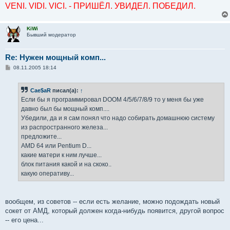
VENI. VIDI. VICI. - ПРИШЁЛ. УВИДЕЛ. ПОБЕДИЛ.
KiWi
Бывший модератор
Re: Нужен мощный комп...
С
08.11.2005 18:14
о
о
б
Cae$aR
писал(а):
↑
щ
е
Если бы я программировал DOOM 4/5/6/7/8/9 то у меня бы уже
н
давно был бы мощный комп....
и
е
Убедили, да и я сам понял что надо собирать домашнюю систему
из распространного железа...
предложите...
AMD 64 или Pentium D...
какие матери к ним лучше...
блок питания какой и на скоко..
какую оперативу...
вообщем, из советов -- если есть желание, можно подождать новый
сокет от АМД, который должен когда-нибудь появится, другой вопрос
-- его цена...