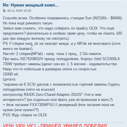
Re: Нужен мощный комп...
С
06.11.2005 10:03
о
о
Спасибо всем. Особенно понравились станции Sun (W2100z - $9468).
б
Но пока ещё рановато такую.
щ
е
Забыл вам сказать, что надо собирать по прайсу OLDI. Что ещё
н
предложите? (желательно в скобках прим цену, чтобы не лазить 100
и
е
раз про каждую железку не смотреть).
PS У сборки serg_sk не хватает мощи, а у MPak её многовато (хотя
много не бывает).
Насчёт 2 сборки(MPak) - напр. пока 1 проц., 2 Gb памяти.
Про мать iSE7520BD2V прошу поподробнее. Корпус Intel SC5300LX
730W требует замены.(цена+;кач-во -). 5 жёских - издевательство.
Напр что-то побольше в размерах и/или со скоростью
15000 об.
Цитата:
"корзина на 6 SCSI дисков с возможностью горячей замены //здесь
поподробнее (чёто не въехал)
контроллер RAID5 Zero-Chanel Adaptec-2010S" //чё в нем
интересного? (он отдельно или брать уже встроенным в мать?)
+ блок питания FXX730WPSU // резервный блок питания пока не
нужен (или нужен??)
PSS Жду сборок по OLDI
VENI. VIDI. VICI. - ПРИШЁЛ. УВИДЕЛ. ПОБЕДИЛ.