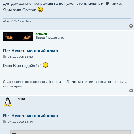
о
Для домашнего программинга не нужен столь мощный ПК, имхо.
б
Я бы взял Opteron
щ
е
н
и
iMac 20" Core Duo.
е
zenwolf
Бывший модератор
Re: Нужен мощный комп...
С
06.11.2005 16:53
о
о
Deep Blue подойдёт ?
б
щ
е
н
и
Quae videmus quo dependet vultus. (лат) - То, что мы видим, зависит от того, куда
е
мы смотрим.
Данил
Re: Нужен мощный комп...
С
07.11.2005 18:44
о
о
б