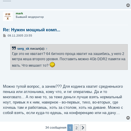
-------
mark
Бывший модератор
Re: Нужен мощный комп...
С
09.11.2005 23:55
о
о
б
serg_sk
писал(а):
↑
щ
е
Где это не хватает? 64 битного проца хватит на зашибись, у него 2
н
метра кеша второго уровня. Поставить можно 4Gb DDR2 памяти на
и
е
мать. Что мешает то?
Можно тупой вопрос, а зачем??? Для кодинга хватит средненького
пенька или атлоньчика, кому что, и гиг оперативы. Да и то
многовато... А по мне то, за теже деньги лучше взять нормальный
ноут, привык я к ним, наверное - во-первых, тихо, во-вторых, где
хочешь там и работаешь, хоть за столом, хоть на диване. Можно с
собой взять, если куда-то едешь, на конференцию или на дачу…
1
2
След.
34 сообщения