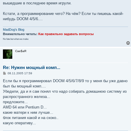
вышедшие в последнее время игрули.
Кстати, а программирование чего? На чём? Если ты пишешь какой-
нибудь DOOM 4/5/6....
MadDog's Blog
Внимательно читать:
Как правильно задавать вопросы
No fate but what we make
Cae$aR
Re: Нужен мощный комп...
С
08.11.2005 17:59
о
о
Если бы я программировал DOOM 4/5/6/7/8/9 то у меня бы уже давно
б
был бы мощный комп....
щ
е
Убедили, да и я сам понял что надо собирать домашнюю систему из
н
распространного железа...
и
е
предложите...
AMD 64 или Pentium D...
какие матери к ним лучше...
блок питания какой и на скоко..
какую оперативу...