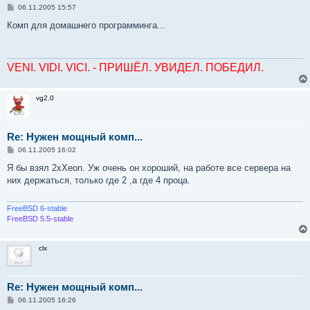
С
06.11.2005 15:57
о
о
Комп для домашнего программинга...
б
щ
е
н
VENI. VIDI. VICI. - ПРИШЁЛ. УВИДЕЛ. ПОБЕДИЛ.
и
е
vg2.0
Re: Нужен мощный комп...
С
06.11.2005 16:02
о
о
Я бы взял 2xXeon. Уж очень он хороший, на работе все сервера на
б
них держаться, только где 2 ,а где 4 проца.
щ
е
н
и
FreeBSD 6-stable
е
FreeBSD 5.5-stable
clx
Re: Нужен мощный комп...
С
06.11.2005 16:26
о