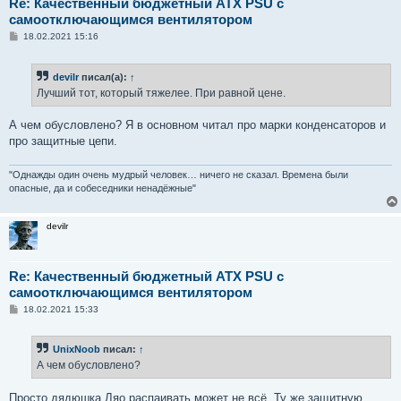
Re: Качественный бюджетный ATX PSU с
самоотключающимся вентилятором
С
18.02.2021 15:16
о
о
б
devilr
писал(а):
↑
щ
е
Лучший тот, который тяжелее. При равной цене.
н
и
е
А чем обусловлено? Я в основном читал про марки конденсаторов и
про защитные цепи.
"Однажды один очень мудрый человек… ничего не сказал. Времена были
опасные, да и собеседники ненадёжные"
devilr
Re: Качественный бюджетный ATX PSU с
самоотключающимся вентилятором
С
18.02.2021 15:33
о
о
б
UnixNoob
писал:
↑
щ
е
А чем обусловлено?
н
и
е
Просто дядюшка Ляо распаивать может не всё. Ту же защитную