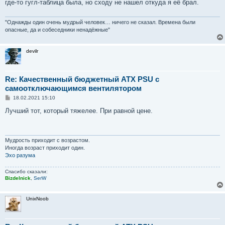
где-то гугл-таблица была, но сходу не нашел откуда я её брал.
щ
е
н
и
"Однажды один очень мудрый человек… ничего не сказал. Времена были
е
опасные, да и собеседники ненадёжные"
devilr
Re: Качественный бюджетный ATX PSU с
самоотключающимся вентилятором
С
18.02.2021 15:10
о
о
Лучший тот, который тяжелее. При равной цене.
б
щ
е
н
и
Мудрость приходит с возрастом.
е
Иногда возраст приходит один.
Эхо разума
Спасибо сказали:
Bizdelnick
,
SerW
UnixNoob