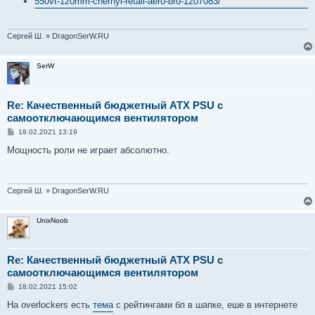
550vt-120mm-chernyi-retail-aero-bro-1207083/
Сергей Ш. » DragonSerW.RU
SerW
Re: Качественный бюджетный ATX PSU с
самоотключающимся вентилятором
С
18.02.2021 13:19
о
о
Мощность роли не играет абсолютно.
б
щ
е
н
и
Сергей Ш. » DragonSerW.RU
е
UnixNoob
Re: Качественный бюджетный ATX PSU с
самоотключающимся вентилятором
С
18.02.2021 15:02
о
о
На overlockers есть
тема
с рейтингами бп в шапке, еше в интернете
б