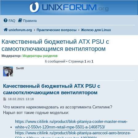
FAQ
Правила
unixforum.org
Практические вопросы
Железо для Linux
Качественный бюджетный ATX PSU с
самоотключающимся вентилятором
Модератор:
Модераторы разделов
6 сообщений • Страница
1
из
1
SerW
Качественный бюджетный ATX PSU с
самоотключающимся вентилятором
С
18.02.2021 13:18
о
о
Что можете нарекомендовать из ассортимента Ситилинк?
б
Нарыл вот такие годные модельки:
щ
е
https://www.citilink.ru/product/blok-pitaniya-cooler-master-mwe-
н
и
white-v2-550vt-120mm-retail-mpe-5501-a-1468753/
е
https://www.citilink.ru/product/blok-pitaniya-aerocool-aero-bronze-