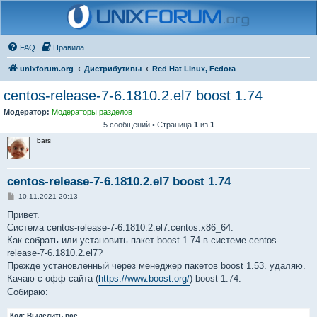
FAQ
Правила
unixforum.org
Дистрибутивы
Red Hat Linux, Fedora
centos-release-7-6.1810.2.el7 boost 1.74
Модератор:
Модераторы разделов
5 сообщений • Страница
1
из
1
bars
centos-release-7-6.1810.2.el7 boost 1.74
С
10.11.2021 20:13
о
о
Привет.
б
Система centos-release-7-6.1810.2.el7.centos.x86_64.
щ
е
Как собрать или установить пакет boost 1.74 в системе centos-
н
release-7-6.1810.2.el7?
и
е
Прежде установленный через менеджер пакетов boost 1.53. удаляю.
Качаю с офф сайта (
https://www.boost.org/
) boost 1.74.
Собираю:
Код:
Выделить всё