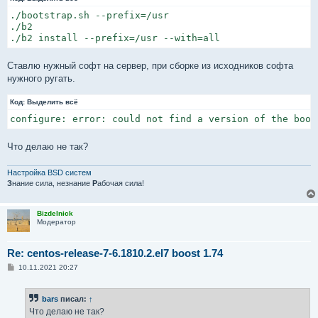
./bootstrap.sh --prefix=/usr

./b2

./b2 install --prefix=/usr --with=all
Ставлю нужный софт на сервер, при сборке из исходников софта
нужного ругать.
Код:
Выделить всё
configure: error: could not find a version of the boos
Что делаю не так?
Настройка BSD систем
З
нание сила, незнание
Р
абочая сила!
Bizdelnick
Модератор
Re: centos-release-7-6.1810.2.el7 boost 1.74
С
10.11.2021 20:27
о
о
б
bars
писал:
↑
щ
е
Что делаю не так?
н