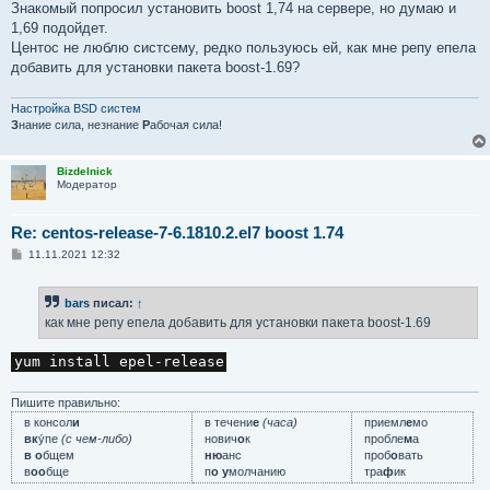
Знакомый попросил установить boost 1,74 на сервере, но думаю и
1,69 подойдет.
Центос не люблю сиcтсему, редко пользуюсь ей, как мне репу епела
добавить для установки пакета boost-1.69?
Настройка BSD систем
З
нание сила, незнание
Р
абочая сила!
Bizdelnick
Модератор
Re: centos-release-7-6.1810.2.el7 boost 1.74
С
11.11.2021 12:32
о
о
б
bars
писал:
↑
щ
е
как мне репу епела добавить для установки пакета boost-1.69
н
и
е
yum install epel-release
Пишите правильно:
в консол
и
в течени
е
(часа)
приемл
е
мо
вк
у́пе
(с чем-либо)
нович
о
к
пробле
м
а
в о
бщем
ню
анс
проб
о
вать
в
оо
бще
п
о у
молчанию
тра
ф
ик