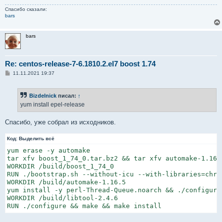
Спасибо сказали:
bars
bars
Re: centos-release-7-6.1810.2.el7 boost 1.74
С
11.11.2021 19:37
о
о
б
Bizdelnick
писал:
↑
щ
е
yum install epel-release
н
и
е
Спасибо, уже собрал из исходников.
Код:
Выделить всё
yum erase -y automake

tar xfv boost_1_74_0.tar.bz2 && tar xfv automake-1.16.
WORKDIR /build/boost_1_74_0

RUN ./bootstrap.sh --without-icu --with-libraries=chro
WORKDIR /build/automake-1.16.5

yum install -y perl-Thread-Queue.noarch && ./configure
WORKDIR /build/libtool-2.4.6

RUN ./configure && make && make install