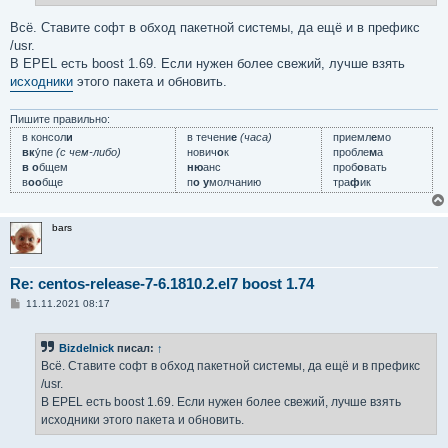
и
е
Всё. Ставите софт в обход пакетной системы, да ещё и в префикс
/usr.
В EPEL есть boost 1.69. Если нужен более свежий, лучше взять
исходники
этого пакета и обновить.
Пишите правильно:
в консол
и
в течени
е
(часа)
приемл
е
мо
вк
у́пе
(с чем-либо)
нович
о
к
пробле
м
а
в о
бщем
ню
анс
проб
о
вать
в
оо
бще
п
о у
молчанию
тра
ф
ик
bars
Re: centos-release-7-6.1810.2.el7 boost 1.74
С
11.11.2021 08:17
о
о
б
Bizdelnick
писал:
↑
щ
е
Всё. Ставите софт в обход пакетной системы, да ещё и в префикс
н
/usr.
и
е
В EPEL есть boost 1.69. Если нужен более свежий, лучше взять
исходники этого пакета и обновить.