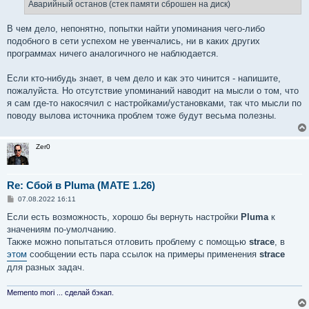
Аварийный останов (стек памяти сброшен на диск)
В чем дело, непонятно, попытки найти упоминания чего-либо
подобного в сети успехом не увенчались, ни в каких других
программах ничего аналогичного не наблюдается.
Если кто-нибудь знает, в чем дело и как это чинится - напишите,
пожалуйста. Но отсутствие упоминаний наводит на мысли о том, что
я сам где-то накосячил с настройками/установками, так что мысли по
поводу вылова источника проблем тоже будут весьма полезны.
Zer0
Re: Сбой в Pluma (MATE 1.26)
С
07.08.2022 16:11
о
о
Если есть возможность, хорошо бы вернуть настройки
Pluma
к
б
значениям по-умолчанию.
щ
е
Также можно попытаться отловить проблему с помощью
strace
, в
н
этом
сообщении есть пара ссылок на примеры применения
strace
и
е
для разных задач.
Memento mori ... сделай бэкап.