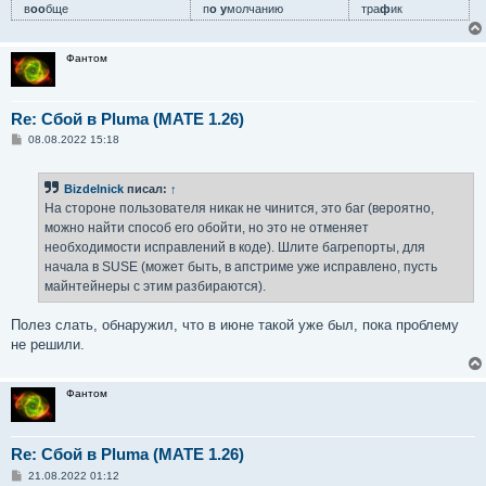
в
оо
бще
п
о у
молчанию
тра
ф
ик
Фантом
Re: Сбой в Pluma (MATE 1.26)
С
08.08.2022 15:18
о
о
б
Bizdelnick
писал:
↑
щ
е
На стороне пользователя никак не чинится, это баг (вероятно,
н
можно найти способ его обойти, но это не отменяет
и
е
необходимости исправлений в коде). Шлите багрепорты, для
начала в SUSE (может быть, в апстриме уже исправлено, пусть
майнтейнеры с этим разбираются).
Полез слать, обнаружил, что в июне такой уже был, пока проблему
не решили.
Фантом
Re: Сбой в Pluma (MATE 1.26)
С
21.08.2022 01:12