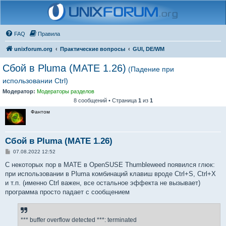
FAQ
Правила
unixforum.org
Практические вопросы
GUI, DE/WM
Сбой в Pluma (MATE 1.26)
(Падение при
использовании Ctrl)
Модератор:
Модераторы разделов
8 сообщений • Страница
1
из
1
Фантом
Сбой в Pluma (MATE 1.26)
С
07.08.2022 12:52
о
о
С некоторых пор в MATE в OpenSUSE Thumbleweed появился глюк:
б
при использовании в Pluma комбинаций клавиш вроде Ctrl+S, Ctrl+X
щ
е
и т.п. (именно Ctrl важен, все остальное эффекта не вызывает)
н
программа просто падает с сообщением
и
е
*** buffer overflow detected ***: terminated