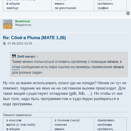
в о
бщем
ню
анс
проб
о
вать
в
оо
бще
п
о у
молчанию
тра
ф
ик
Bizdelnick
Модератор
Re: Сбой в Pluma (MATE 1.26)
С
07.08.2022 23:35
о
о
б
Zer0
писал:
↑
щ
е
Также можно попытаться отловить проблему с помощью
strace
, в
н
этом
сообщении есть пара ссылок на примеры применения
strace
и
е
для разных задач.
Ну что за мания использовать strace где ни попадя? Ничем он тут не
поможет, падение же явно не на системном вызове происходит. Для
таких вещей существуют отладчики (gdb, lldb, …). Но чтобы от них
был толк, надо быть программистом и худо-бедно разбираться в
коде программы.
Пишите правильно:
в консол
и
в течени
е
(часа)
приемл
е
мо
вк
у́пе
(с чем-либо)
нович
о
к
пробле
м
а
в о
бщем
ню
анс
проб
о
вать