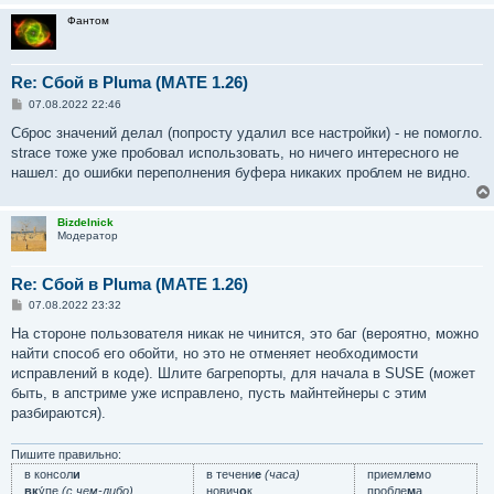
Фантом
Re: Сбой в Pluma (MATE 1.26)
С
07.08.2022 22:46
о
о
Сброс значений делал (попросту удалил все настройки) - не помогло.
б
strace тоже уже пробовал использовать, но ничего интересного не
щ
е
нашел: до ошибки переполнения буфера никаких проблем не видно.
н
и
е
Bizdelnick
Модератор
Re: Сбой в Pluma (MATE 1.26)
С
07.08.2022 23:32
о
о
На стороне пользователя никак не чинится, это баг (вероятно, можно
б
найти способ его обойти, но это не отменяет необходимости
щ
е
исправлений в коде). Шлите багрепорты, для начала в SUSE (может
н
быть, в апстриме уже исправлено, пусть майнтейнеры с этим
и
е
разбираются).
Пишите правильно:
в консол
и
в течени
е
(часа)
приемл
е
мо
вк
у́пе
(с чем-либо)
нович
о
к
пробле
м
а