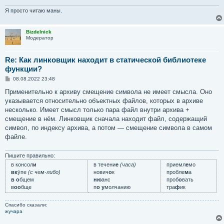
Я просто читаю маны.
Bizdelnick
Модератор
Re: Как линковщик находит в статической библиотеке
функции?
С
08.08.2022 23:48
о
о
Применительно к архиву смещение символа не имеет смысла. Оно
б
указывается относительно объектных файлов, которых в архиве
щ
е
несколько. Имеет смысл только пара файл внутри архива +
н
смещение в нём. Линковщик сначала находит файл, содержащий
и
е
символ, по индексу архива, а потом — смещение символа в самом
файле.
Пишите правильно:
в консол
и
в течени
е
(часа)
приемл
е
мо
вк
у́пе
(с чем-либо)
нович
о
к
пробле
м
а
в о
бщем
ню
анс
проб
о
вать
в
оо
бще
п
о у
молчанию
тра
ф
ик
Спасибо сказали:
жучара