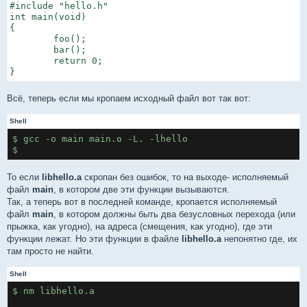
#include "hello.h"

int main(void)

{

        foo();

        bar();

        return 0;

}
Всё, теперь если мы кропаем исходный файл вот так вот:
Shell
$ gcc -o main main.o -L. -lhello
$
То если
libhello.a
скропан без ошибок, то на выходе- исполняемый
файл
main
, в котором две эти функции вызываются.
Так, а теперь вот в последней команде, кропается исполняемый
файл
main
, в котором должны быть два безусловных перехода (или
прыжка, как угодно), на адреса (смещения, как угодно), где эти
функции лежат. Но эти функции в файле
libhello.a
непонятно где, их
там просто не найти.
Shell
$ nm libhello.a 