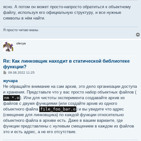
ясно. А потом он может просто-напросто обратиться к объектному
файлу, используя его официальную структуру, и все нужные
символы в нём найти.
Я просто читаю маны.
olecya
Re: Как линковщик находит в статической библиотеке
функции?
С
09.08.2022 11:25
о
о
жучара
б
Не обращайте внимание на сам архив, это дело организации доступа
щ
е
и хранения. Представьте что у вас просто набор объектных файлов (
н
nm *.o
). Или для чистоты эксперимента создавайте архив из
и
е
файлов с двумя функциями (или создайте архив из одного
объектного файла
file_foo_bar.o
) и вы увидите что адрес
(смещение для линковщика) по каждой функции относительно
объектного файла в архиве есть. Даже в вашем варианте, где
функции представлены с нулевым смещением в каждом из файлов
это и есть адрес, а не его отсутствие.