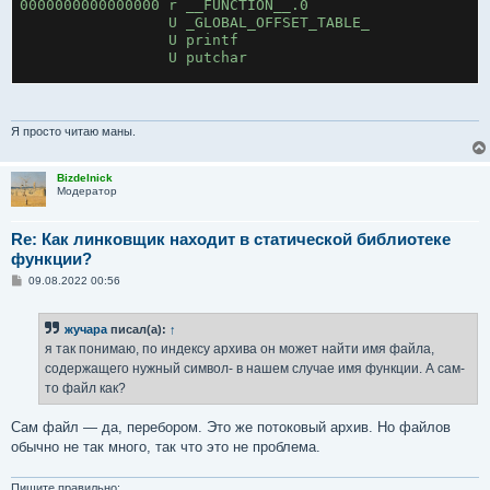
0000000000000000 r __FUNCTION__.0
                 U _GLOBAL_OFFSET_TABLE_
                 U printf
                 U putchar
file_bar.o:
0000000000000000 T bar
0000000000000000 r __FUNCTION__.0
Я просто читаю маны.
                 U _GLOBAL_OFFSET_TABLE_
                 U printf
Bizdelnick
                 U putchar
Модератор
$ 
Re: Как линковщик находит в статической библиотеке
функции?
С
09.08.2022 00:56
о
о
б
жучара
писал(а):
↑
щ
е
я так понимаю, по индексу архива он может найти имя файла,
н
содержащего нужный символ- в нашем случае имя функции. А сам-
и
е
то файл как?
Сам файл — да, перебором. Это же потоковый архив. Но файлов
обычно не так много, так что это не проблема.
Пишите правильно: