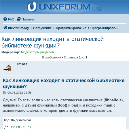
FAQ
Правила
unixforum.org
Погружение
Программирование
Программирование для начинающих
Как линковщик находит в статической
библиотеке функции?
Модератор:
Модераторы разделов
8 сообщений • Страница
1
из
1
жучара
Как линковщик находит в статической библиотеке
функции?
С
08.08.2022 22:58
о
о
Друзья! То есть если у нас есть статическая библиотека (
libhello.a
),
б
например, с двумя функциями (
foo()
и
bar()
), и исходник
main.c
щ
е
исполнимого файла, в котором две эти функции вызываются:
н
и
Код:
е
Выделить всё
/* main.c */
