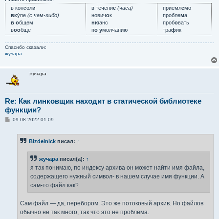
в консол
и
в течени
е
(часа)
приемл
е
мо
вк
у́пе
(с чем-либо)
нович
о
к
пробле
м
а
в о
бщем
ню
анс
проб
о
вать
в
оо
бще
п
о у
молчанию
тра
ф
ик
Спасибо сказали:
жучара
жучара
Re: Как линковщик находит в статической библиотеке
функции?
С
09.08.2022 01:09
о
о
б
Bizdelnick
писал:
↑
щ
е
н
жучара
писал(а):
↑
и
е
я так понимаю, по индексу архива он может найти имя файла,
содержащего нужный символ- в нашем случае имя функции. А
сам-то файл как?
Сам файл — да, перебором. Это же потоковый архив. Но файлов
обычно не так много, так что это не проблема.