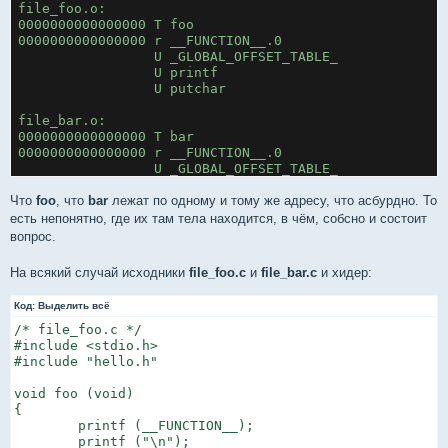
file_foo.o:
0000000000000000 T foo
0000000000000000 r __FUNCTION__.0
                 U _GLOBAL_OFFSET_TABLE_
                 U printf
                 U putchar
file_bar.o:
0000000000000000 T bar
0000000000000000 r __FUNCTION__.0
                 U _GLOBAL_OFFSET_TABLE_
                 U printf
                 U putchar
Что
foo
, что
bar
лежат по одному и тому же адресу, что асбурдно. То
$
есть непонятно, где их там тела находится, в чём, собсно и состоит
вопрос.
На всякий случай исходники
file_foo.c
и
file_bar.c
и хидер:
Код:
Выделить всё
/* file_foo.c */

#include <stdio.h>

#include "hello.h"

void foo (void)

{

        printf (__FUNCTION__);

        printf ("\n");
