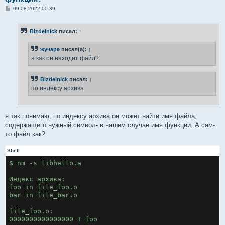
С
09.08.2022 00:39
о
о
б
Bizdelnick
писал:
↑
щ
е
н
жучара
писал(а):
↑
и
е
а как он находит файл?
Bizdelnick
писал:
↑
по индексу архива
я так понимаю, по индексу архива он может найти имя файла,
содержащего нужный символ- в нашем случае имя функции. А сам-
то файл как?
Shell
$ nm -s libhello.a
Индекс архива:
foo in file_foo.o
bar in file_bar.o
file_foo.o:
0000000000000000 T foo