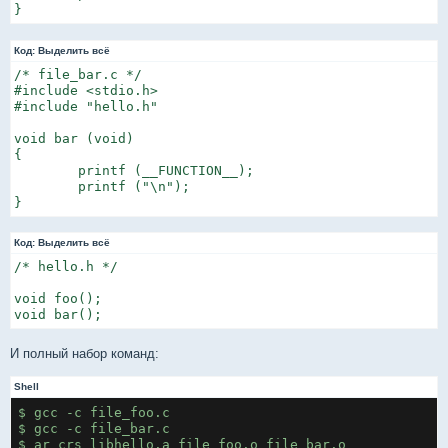
}
Код:
Выделить всё
/* file_bar.c */

#include <stdio.h>

#include "hello.h"

void bar (void)

{

        printf (__FUNCTION__);

        printf ("\n");

}
Код:
Выделить всё
/* hello.h */

void foo();

void bar();
И полный набор команд:
Shell
$ gcc -c file_foo.c
$ gcc -c file_bar.c
$ ar crs libhello.a file_foo.o file_bar.o