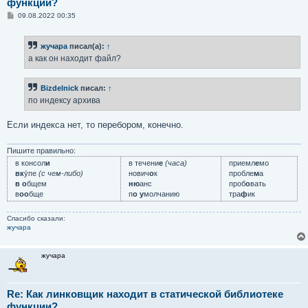
функции?
С
09.08.2022 00:35
о
о
б
жучара
писал(а):
↑
щ
е
а как он находит файл?
н
и
е
Bizdelnick
писал:
↑
по индексу архива
Если индекса нет, то перебором, конечно.
Пишите правильно:
в консол
и
в течени
е
(часа)
приемл
е
мо
вк
у́пе
(с чем-либо)
нович
о
к
пробле
м
а
в о
бщем
ню
анс
проб
о
вать
в
оо
бще
п
о у
молчанию
тра
ф
ик
Спасибо сказали:
жучара
жучара
Re: Как линковщик находит в статической библиотеке
функции?