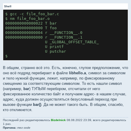
}
Shell
$ gcc -c file_foo_bar.c 
$ nm file_foo_bar.o
0000000000000022 T bar
0000000000000000 T foo
0000000000000004 r __FUNCTION__.0
0000000000000000 r __FUNCTION__.1
                 U _GLOBAL_OFFSET_TABLE_
                 U printf
                 U putchar
$ 
В общем, странно всё это. Есть, конечно, глупое предположение, что
оно всё подряд перебирает в файле
libhello.a
, символ за символом
и тело нужной функции, лежит, например, по фиксированному
смещению за соответствующим символом. То есть нашли символ
(например,
bar
) ТУПЫМ перебором, отсчитали от него
фиксированное количество байт и получаем адрес- в нашем случае,
адрес, куда должен осуществляться безусловный переход при
вызове функции
bar()
. Да не может такого быть. В общем, спасибо,
кто откликнется.
Последний раз редактировалось
Bizdelnick
08.08.2022 23:39, всего редактировалось
1 раз.
Причина:
тег code