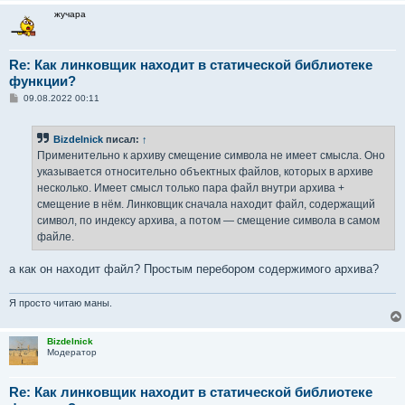
жучара
Re: Как линковщик находит в статической библиотеке
функции?
С
09.08.2022 00:11
о
о
б
Bizdelnick
писал:
↑
щ
е
Применительно к архиву смещение символа не имеет смысла. Оно
н
указывается относительно объектных файлов, которых в архиве
и
е
несколько. Имеет смысл только пара файл внутри архива +
смещение в нём. Линковщик сначала находит файл, содержащий
символ, по индексу архива, а потом — смещение символа в самом
файле.
а как он находит файл? Простым перебором содержимого архива?
Я просто читаю маны.
Bizdelnick
Модератор
Re: Как линковщик находит в статической библиотеке