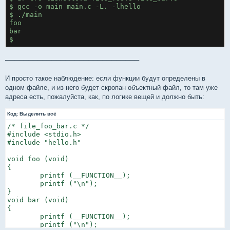
$ gcc -o main main.c -L. -lhello
$ ./main
foo
bar
$ 
─────────────────────────────
И просто такое наблюдение: если функции будут определены в
одном файле, и из него будет скропан объектный файл, то там уже
адреса есть, пожалуйста, как, по логике вещей и должно быть:
Код:
Выделить всё
/* file_foo_bar.c */

#include <stdio.h>

#include "hello.h"

void foo (void)

{

        printf (__FUNCTION__);

        printf ("\n");

}

void bar (void)

{

        printf (__FUNCTION__);

        printf ("\n");
