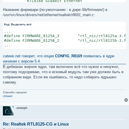
	  RTL8168 Gigabit Ethernet

	  RTL8101 Fast Ethernet

Название фирмвари (по-умолчанию - в дире /lib/firmware/) в
	  RTL8125 2.5GBit Ethernet

/usr/src/linux/drivers/net/ethernet/realtek/r8691_main.c:
	  To compile this driver as a module, choose M here: the module

Код:
Выделить всё
...

#define FIRMWARE_8125A_3	"rtl_nic/rtl8125a-3.fw"

#define FIRMWARE_8125B_2	"rtl_nic/rtl8125b-2.fw"

cateee.net говорит, что опция
CONFIG_R8169
появилась в ядре
начиная с версии 5.4.
В дебианах жирное ядро, там включено всё что нужно и ненужно,
поэтому подозреваю, что и искомый модуль там уже должен быть в
собранном виде. Если же ошибаюсь, то надо собирать ядрышко
самому.
Спасибо сказали:
chitatel
ormorph
Re: Realtek RTL8125-CG и Linux