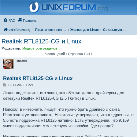
FAQ
Правила
unixforum.org
Практические вопросы
Железо для Linux
Сетевые устройства
Realtek RTL8125-CG и Linux
Модератор:
Модераторы разделов
8 сообщений • Страница
1
из
1
chitatel
Realtek RTL8125-CG и Linux
С
12.11.2022 11:21
о
о
Люди, подскажите, кто знает, как обстоят дела с драйвером для
б
сетевухи Realtek RTL8125-CG (2,5 Гбит/с) в Linux.
щ
е
н
Поискал в интернете, пишут, что нужно брать драйвер с сайта
и
е
Реалтека и устанавливать. Некоторые утверждают, что в ядрах выше
5.6 есть поддержка RTL8125 нативно. Есть утверждения, что r8169
умеет поддерживает эту сетевуху из коробки. Где правда?
Интересует прежде всего использование с Debian 11, конкретно