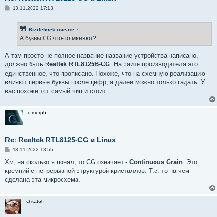
С
13.11.2022 17:13
о
о
б
Bizdelnick
писал:
↑
щ
е
А буквы CG что-то меняют?
н
и
е
А там просто не полное название название устройства написано,
должно быть
Realtek RTL8125B-CG
. На сайте производителя
это
единственное, что прописано. Похоже, что на схемную реализацию
влияют первые буквы после цифр, а далее можно только гадать. У
вас похоже тот самый чип и стоит.
ormorph
Re: Realtek RTL8125-CG и Linux
С
13.11.2022 18:55
о
о
Хм, на сколько я понял, то CG означает -
Continuous Grain
. Это
б
кремний с непрерывной структурой кристаллов. Т.е. то на чем
щ
е
сделана эта микросхема.
н
и
е
chitatel