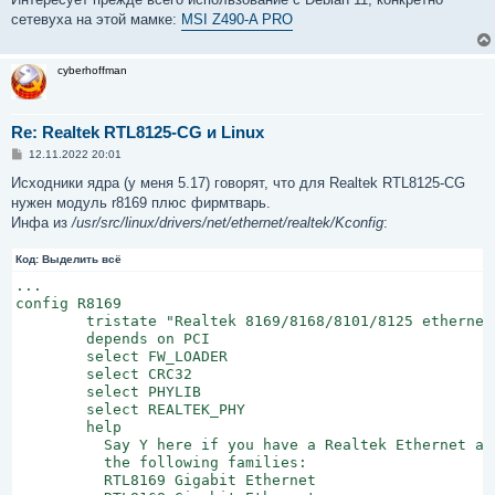
сетевуха на этой мамке:
MSI Z490-A PRO
cyberhoffman
Re: Realtek RTL8125-CG и Linux
С
12.11.2022 20:01
о
о
Исходники ядра (у меня 5.17) говорят, что для Realtek RTL8125-CG
б
нужен модуль r8169 плюс фирмтварь.
щ
е
Инфа из
/usr/src/linux/drivers/net/ethernet/realtek/Kconfig
:
н
и
Код:
е
Выделить всё
...

config R8169

	tristate "Realtek 8169/8168/8101/8125 ethernet support"

	depends on PCI

	select FW_LOADER

	select CRC32

	select PHYLIB

	select REALTEK_PHY

	help

	  Say Y here if you have a Realtek Ethernet adapter belonging to

	  the following families:

	  RTL8169 Gigabit Ethernet
