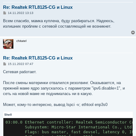
Re: Realtek RTL8125-CG и Linux
С
14.11.2022 13:13
о
о
Всем спасибо, мамка куплена, буду разбираться. Надеюсь,
б
излишних проблем с сетевой составляющей не возникнет.
щ
е
н
и
chitatel
е
Re: Realtek RTL8125-CG и Linux
С
15.11.2022 07:47
о
о
Сетевая работает.
б
щ
е
После смены материнки отвалился резолвинг. Оказывается, на
н
прежней маме ядро запускалось с параметром "ipv6.disable=1", и
и
е
сеть на новой маме не поднималась ни в какую.
Может, кому-то интересно, вывод lspci -v; ethtool enp3s0
Shell
03:00.0 Ethernet controller: Realtek Semiconductor Co
	Subsystem: Micro-Star International Co., Ltd.
	Flags: bus master, fast devsel, latency 0, IR