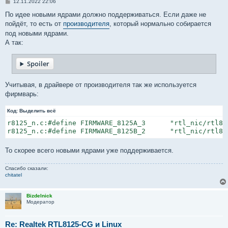
С
12.11.2022 22:06
о
о
По идее новыми ядрами должно поддерживаться. Если даже не
б
пойдёт, то есть от
производителя
, который нормально собирается
щ
е
под новыми ядрами.
н
А так:
и
е
Spoiler
Учитывая, в драйвере от производителя так же используется
фирмварь:
Код:
Выделить всё
r8125_n.c:#define FIRMWARE_8125A_3	"rtl_nic/rtl8125a-3.fw"

r8125_n.c:#define FIRMWARE_8125B_2	
То скорее всего новыми ядрами уже поддерживается.
Спасибо сказали:
chitatel
Bizdelnick
Модератор
Re: Realtek RTL8125-CG и Linux