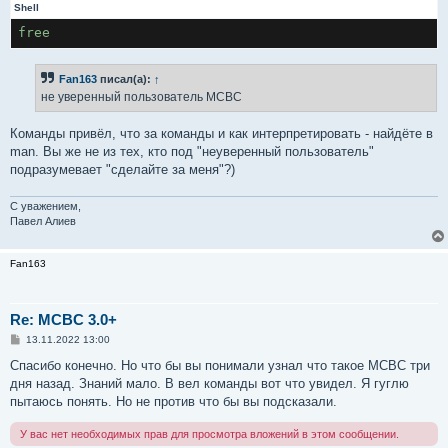
Shell
free
Fan163
писал(а):
↑
не уверенный пользователь MCBC
Команды привёл, что за команды и как интерпретировать - найдёте в
man. Вы же не из тех, кто под "неуверенный пользователь"
подразумевает "сделайте за меня"?)
С уважением,
Павел Алиев
Fan163
Re: MCBC 3.0+
С
13.11.2022 13:00
о
о
Спасибо конечно. Но что бы вы понимали узнал что такое MCBC три
б
дня назад. Знаний мало. В вел команды вот что увидел. Я гуглю
щ
е
пытаюсь понять. Но не против что бы вы подсказали.
н
и
У вас нет необходимых прав для просмотра вложений в этом сообщении.
е