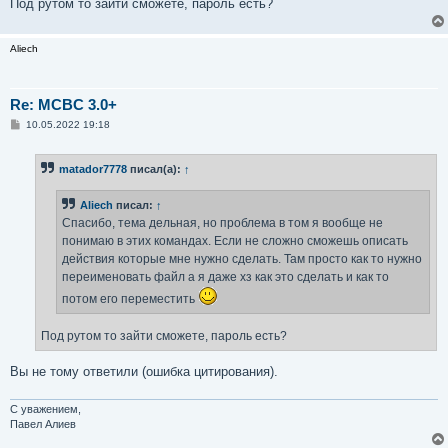
Под рутом то зайти сможете, пароль есть?
Aliech
Re: MCBC 3.0+
С
10.05.2022 19:18
о
о
б
matador7778
писал(а):
↑
щ
е
н
Aliech
писал:
↑
и
е
Спасибо, тема дельная, но проблема в том я вообще не
понимаю в этих командах. Если не сложно сможешь описать
действия которые мне нужно сделать. Там просто как то нужно
переименовать файл а я даже хз как это сделать и как то
потом его переместить
Под рутом то зайти сможете, пароль есть?
Вы не тому ответили (ошибка цитирования).
С уважением,
Павел Алиев