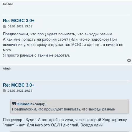
Kiruhaa
Re: MCBC 3.0+
С
08.03.2023 15:01
о
о
Предположим, что проц будет понимать, что выходы разные
б
А как мне попасть на рабочий стол? (Или что-то подобное) При
щ
е
включении у меня сразу загружается МСВС и сделать я ничего не
н
могу
и
е
Я просто раньше с таким не работал.
Aliech
Re: MCBC 3.0+
С
08.03.2023 16:57
о
о
б
Kiruhaa
писал(а):
↑
щ
е
Предположим, что проц будет понимать, что выходы разные
н
и
е
Процессор - будет. А вот драйвер vesa, через который Xorg картинку
"гонит" - нет. Для него это ОДИН дисплей. Всегда один.