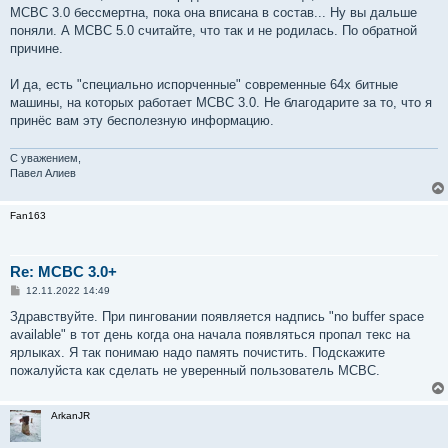
МСВС 3.0 бессмертна, пока она вписана в состав... Ну вы дальше
поняли. А МСВС 5.0 считайте, что так и не родилась. По обратной
причине.
И да, есть "специально испорченные" современные 64х битные
машины, на которых работает МСВС 3.0. Не благодарите за то, что я
принёс вам эту бесполезную информацию.
С уважением,
Павел Алиев
Fan163
Re: MCBC 3.0+
С
12.11.2022 14:49
о
о
Здравствуйте. При пинговании появляется надпись "no buffer space
б
available" в тот день когда она начала появляться пропал текс на
щ
е
ярлыках. Я так понимаю надо память почистить. Подскажите
н
пожалуйста как сделать не уверенный пользователь MCBC.
и
е
ArkanJR