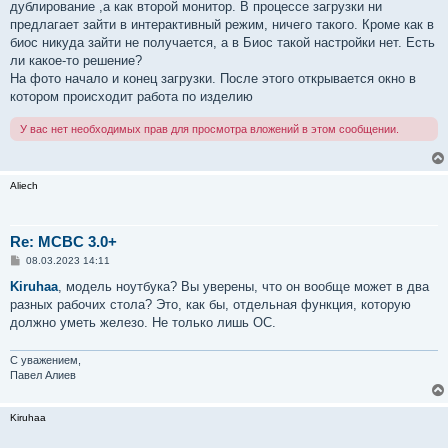
е
дублирование ,а как второй монитор. В процессе загрузки ни
предлагает зайти в интерактивный режим, ничего такого. Кроме как в
биос никуда зайти не получается, а в Биос такой настройки нет. Есть
ли какое-то решение?
На фото начало и конец загрузки. После этого открывается окно в
котором происходит работа по изделию
У вас нет необходимых прав для просмотра вложений в этом сообщении.
Aliech
Re: MCBC 3.0+
С
08.03.2023 14:11
о
о
Kiruhaa
, модель ноутбука? Вы уверены, что он вообще может в два
б
разных рабочих стола? Это, как бы, отдельная функция, которую
щ
е
должно уметь железо. Не только лишь ОС.
н
и
е
С уважением,
Павел Алиев
Kiruhaa