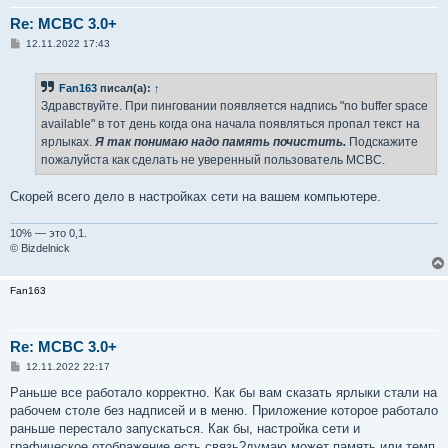
Re: MCBC 3.0+
С
12.11.2022 17:43
о
о
б
Fan163
писал(а):
↑
щ
е
Здравствуйте. При пинговании появляется надпись "no buffer space
н
available" в тот день когда она начала появляться пропал текст на
и
е
ярлыках.
Я так понимаю надо память почистить.
Подскажите
пожалуйста как сделать не уверенный пользователь MCBC.
Скорей всего дело в настройках сети на вашем компьютере.
10% — это 0,1.
© Bizdelnick
Fan163
Re: MCBC 3.0+
С
12.11.2022 22:17
о
о
Раньше все работало корректно. Как бы вам сказать ярлыки стали на
б
рабочем столе без надписей и в меню. Приложение которое работало
щ
е
раньше перестало запускаться. Как бы, настройка сети и
н
графическое отображение есть связь?думаю может память или темп