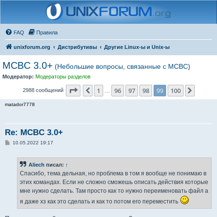
FAQ
Правила
unixforum.org
Дистрибутивы
Другие Linux-ы и Unix-ы
MCBC 3.0+
(Небольшие вопросы, связанные с МСВС)
Модератор:
Модераторы разделов
Страница
99
из
100
1
96
97
98
99
100
Пред.
След.
2988 сообщений
…
matador7778
Re: MCBC 3.0+
С
10.05.2022 19:17
о
о
б
Aliech
писал:
↑
щ
е
Спасибо, тема дельная, но проблема в том я вообще не понимаю в
н
этих командах. Если не сложно сможешь описать действия которые
и
е
мне нужно сделать. Там просто как то нужно переименовать файл а
я даже хз как это сделать и как то потом его переместить