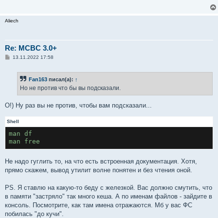
Aliech
Re: MCBC 3.0+
С
13.11.2022 17:58
о
о
б
Fan163
писал(а):
↑
щ
е
Но не против что бы вы подсказали.
н
и
е
О!) Ну раз вы не против, чтобы вам подсказали...
Shell
man df
man free
Не надо гуглить то, на что есть встроенная документация. Хотя,
прямо скажем, вывод утилит волне понятен и без чтения оной.
PS. Я ставлю на какую-то беду с железкой. Вас должно смутить, что
в памяти "застряло" так много кеша. А по именам файлов - зайдите в
консоль. Посмотрите, как там имена отражаются. Мб у вас ФС
побилась "до кучи".