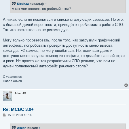
Kiruhaa
писал(а):
↑
А как мне попасть на рабочий стол?
А никак, если не покопаться в списке стартующих сервисов. Но это,
с большой долей вероятности, приведёт к проблемам в работе СПО.
Так что настоятельно не рекомендую.
Могу только посоветовать, после того, как загрузили графический
интерфейс, попробовать проверить доступность меню вызова
команды. F2 кажись, но могу ошибаться. Но, если вам даже и
доступно меню запуска команд из графики, то делайте на свой страх
и риск. Не просто же так разработчики СПО решили, что вам не
нужен полновесный интерфейс рабочего стола?
С уважением,
Павел Алиев
ArkanJR
Re: MCBC 3.0+
С
15.03.2023 18:16
о
о
б
Aliech
писал:
↑
щ