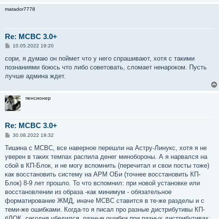
matador7778
Re: MCBC 3.0+
С
10.05.2022 19:20
о
о
сори, я думаю он поймет что у него спрашивают, хотя с такими
б
познаниями боюсь что либо советовать, сломает ненароком. Пусть
щ
е
лучше админа ждет.
н
и
е
пенсионер
Re: MCBC 3.0+
С
30.08.2022 19:32
о
о
Тишина с МСВС, все наверное перешли на Астру-Линукс, хотя я не
б
уверен в таких темпах распила денег минобороны. А я нарвался на
щ
е
сбой в КП-Блок, и не могу вспомнить (перечитал и свои посты тоже)
н
как восстановить систему на АРМ ОБи (точнее восстановить КП-
и
е
Блок) 8-9 лет прошло. То что вспомнил: при новой установке или
восстановлении из образа -как минимум - обязательное
форматирование ЖМД, иначе МСВС ставится в те-же разделы и с
теми-же ошибками. Когда-то я писал про разные дистрибутивы КП-
бЛОК, сегодня убедился, разные ошибки при разных дистрибутивах,