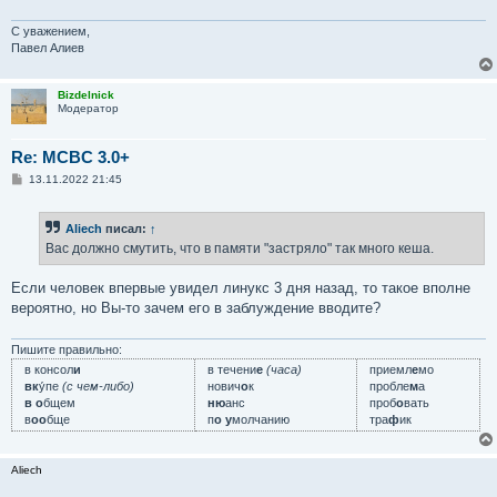
С уважением,
Павел Алиев
Bizdelnick
Модератор
Re: MCBC 3.0+
С
13.11.2022 21:45
о
о
б
Aliech
писал:
↑
щ
е
Вас должно смутить, что в памяти "застряло" так много кеша.
н
и
е
Если человек впервые увидел линукс 3 дня назад, то такое вполне
вероятно, но Вы-то зачем его в заблуждение вводите?
Пишите правильно:
в консол
и
в течени
е
(часа)
приемл
е
мо
вк
у́пе
(с чем-либо)
нович
о
к
пробле
м
а
в о
бщем
ню
анс
проб
о
вать
в
оо
бще
п
о у
молчанию
тра
ф
ик
Aliech