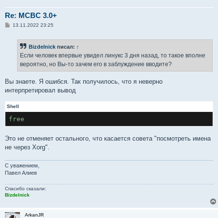
Re: MCBC 3.0+
С
13.11.2022 23:25
о
о
б
Bizdelnick
писал:
↑
щ
е
Если человек впервые увидел линукс 3 дня назад, то такое вполне
н
вероятно, но Вы-то зачем его в заблуждение вводите?
и
е
Вы знаете. Я ошибся. Так получилось, что я неверно
интерпретировал вывод
Shell
free
Это не отменяет остального, что касается совета "посмотреть имена
не через Xorg".
С уважением,
Павел Алиев
Спасибо сказали:
Bizdelnick
ArkanJR