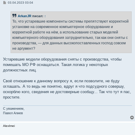
С
03.04.2023 03:04
о
о
б
ArkanJR
писал:
↑
щ
е
То, что устаревшие компоненты системы препятствуют корректной
н
установке на современное компьютерное оборудование и
и
е
корректной работе на нём, а использование старых моделей
компьютерного оборудования затруднительно, так как они сняты с
производства, — для данных высокопоставленных господ совсем
не аргумент?
Устаревшие модели оборудования сняты с производства, чтобы
помешать МО РФ оснащаться. Такая логика у некоторых
должностных лиц.
Своё отношение к данному вопросу я, если позволите, не буду
оглашать. А то ведь не понятно, вдруг я что подсудного совершу,
оскорблю кого, сведения не достоверные сообщу... Так что тут я пас,
простите.
С уважением,
Павел Алиев
AlexImei