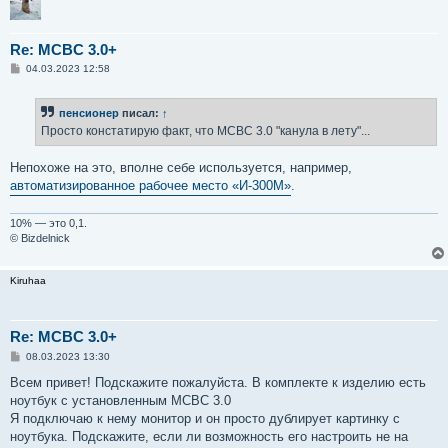
Re: MCBC 3.0+
С
04.03.2023 12:58
о
о
б
пенсионер
писал:
↑
щ
е
Просто констатирую факт, что МСВС 3.0 "канула в лету"...
н
и
е
Непохоже на это, вполне себе используется, например,
автоматизированное рабочее место «И-300М»
.
10% — это 0,1.
© Bizdelnick
Kiruhaa
Re: MCBC 3.0+
С
08.03.2023 13:30
о
о
Всем привет! Подскажите пожалуйста. В комплекте к изделию есть
б
ноутбук с установленным МСВС 3.0
щ
е
Я подключаю к нему монитор и он просто дублирует картинку с
н
ноутбука. Подскажите, если ли возможность его настроить не на
и