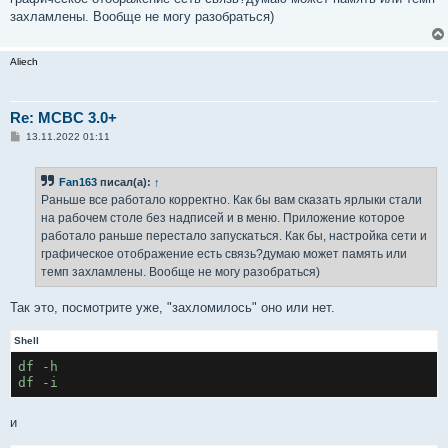
и
е
захламлены. Вообще не могу разобраться)
Aliech
Re: MCBC 3.0+
С
13.11.2022 01:11
о
о
б
Fan163
писал(а):
↑
щ
е
Раньше все работало корректно. Как бы вам сказать ярлыки стали
н
на рабочем столе без надписей и в меню. Приложение которое
и
е
работало раньше перестало запускаться. Как бы, настройка сети и
графическое отображение есть связь?думаю может память или
темп захламлены. Вообще не могу разобраться)
Так это, посмотрите уже, "захломилось" оно или нет.
Shell
df -h
df -i
и