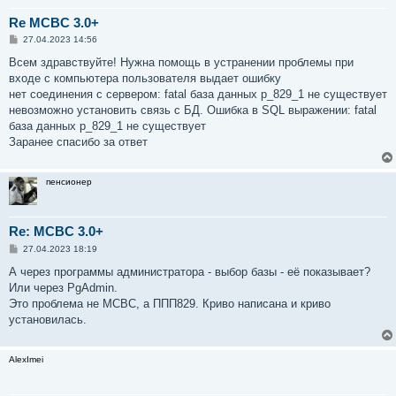
Re MCBC 3.0+
С
27.04.2023 14:56
о
о
Всем здравствуйте! Нужна помощь в устранении проблемы при
б
входе с компьютера пользователя выдает ошибку
щ
е
нет соединения с сервером: fatal база данных p_829_1 не существует
н
невозможно установить связь с БД. Ошибка в SQL выражении: fatal
и
е
база данных p_829_1 не существует
Заранее спасибо за ответ
пенсионер
Re: MCBC 3.0+
С
27.04.2023 18:19
о
о
А через программы администратора - выбор базы - её показывает?
б
Или через PgAdmin.
щ
е
Это проблема не МСВС, а ППП829. Криво написана и криво
н
установилась.
и
е
AlexImei