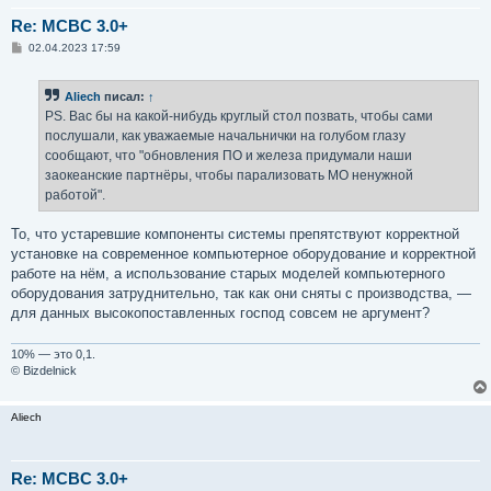
Re: MCBC 3.0+
С
02.04.2023 17:59
о
о
б
Aliech
писал:
↑
щ
е
PS. Вас бы на какой-нибудь круглый стол позвать, чтобы сами
н
послушали, как уважаемые начальнички на голубом глазу
и
е
сообщают, что "обновления ПО и железа придумали наши
заокеанские партнёры, чтобы парализовать МО ненужной
работой".
То, что устаревшие компоненты системы препятствуют корректной
установке на современное компьютерное оборудование и корректной
работе на нём, а использование старых моделей компьютерного
оборудования затруднительно, так как они сняты с производства, —
для данных высокопоставленных господ совсем не аргумент?
10% — это 0,1.
© Bizdelnick
Aliech
Re: MCBC 3.0+