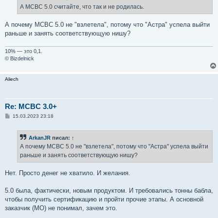
е
А МСВС 5.0 считайте, что так и не родилась.
н
и
е
А почему МСВС 5.0 не "взлетела", потому что "Астра" успела выйти
раньше и занять соответствующую нишу?
10% — это 0,1.
© Bizdelnick
Aliech
Re: MCBC 3.0+
С
15.03.2023 23:18
о
о
б
ArkanJR
писал:
↑
щ
е
А почему МСВС 5.0 не "взлетела", потому что "Астра" успела выйти
н
раньше и занять соответствующую нишу?
и
е
Нет. Просто денег не хватило. И желания.
5.0 была, фактически, новым продуктом. И требовались тонны бабла,
чтобы получить сертификацию и пройти прочие этапы. А основной
заказчик (МО) не понимал, зачем это.