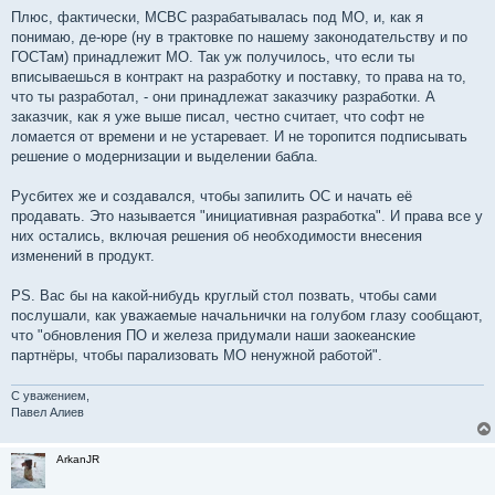
Плюс, фактически, МСВС разрабатывалась под МО, и, как я
понимаю, де-юре (ну в трактовке по нашему законодательству и по
ГОСТам) принадлежит МО. Так уж получилось, что если ты
вписываешься в контракт на разработку и поставку, то права на то,
что ты разработал, - они принадлежат заказчику разработки. А
заказчик, как я уже выше писал, честно считает, что софт не
ломается от времени и не устаревает. И не торопится подписывать
решение о модернизации и выделении бабла.
Русбитех же и создавался, чтобы запилить ОС и начать её
продавать. Это называется "инициативная разработка". И права все у
них остались, включая решения об необходимости внесения
изменений в продукт.
PS. Вас бы на какой-нибудь круглый стол позвать, чтобы сами
послушали, как уважаемые начальнички на голубом глазу сообщают,
что "обновления ПО и железа придумали наши заокеанские
партнёры, чтобы парализовать МО ненужной работой".
С уважением,
Павел Алиев
ArkanJR