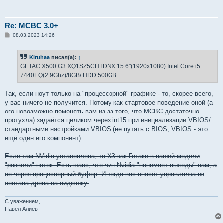
Re: MCBC 3.0+
С
08.03.2023 14:26
о
о
б
Kiruhaa
писал(а):
↑
щ
е
GETAC X500 G3 XQ1SZ5CHTDNX 15.6"(1920x1080) Intel Core i5
н
7440EQ(2.9Ghz)/8GB/ HDD 500GB
и
е
Так, если ноут только на "процессорной" графике - то, скорее всего,
у вас ничего не получится. Потому как стартовое поведение оной (а
его невозможно поменять вам из-за того, что МСВС достаточно
протухла) задаётся целиком через int15 при инициализации VBIOS/
стандартными настройками VBIOS (не путать с BIOS, VBIOS - это
ещё один его компонент).
Если там NVidia установлена, то ХЗ как Гетаки в вашей модели
"развели" поток. Есть шанс, что чип Nvidia "понимает выходы" сам, а
не через процессорный буфер. И тогда вас спасёт управлялка из
состава дрова на видюшку.
С уважением,
Павел Алиев