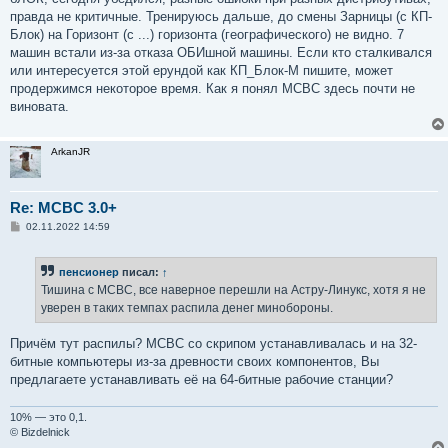
правда не критичные. Тренируюсь дальше, до смены Зарницы (с КП-
Блок) на Горизонт (с ...) горизонта (географического) не видно. 7
машин встали из-за отказа ОБИшной машины. Если кто сталкивался
или интересуется этой ерундой как КП_Блок-М пишите, может
продержимся некоторое время. Как я понял МСВС здесь почти не
виновата.
ArkanJR
Re: MCBC 3.0+
С
02.11.2022 14:59
о
о
б
пенсионер
писал:
↑
щ
е
Тишина с МСВС, все наверное перешли на Астру-Линукс, хотя я не
н
уверен в таких темпах распила денег минобороны.
и
е
Причём тут распилы? МСВС со скрипом устанавливалась и на 32-
битные компьютеры из-за древности своих компонентов, Вы
предлагаете устанавливать её на 64-битные рабочие станции?
10% — это 0,1.
© Bizdelnick