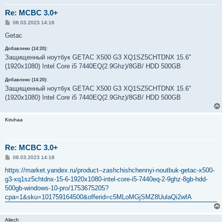
Re: MCBC 3.0+
С
08.03.2023 14:16
о
о
Getac
б
щ
Добавлено (14:20):
е
Защищенный ноутбук GETAC X500 G3 XQ1SZ5CHTDNX 15.6"
н
и
(1920x1080) Intel Core i5 7440EQ(2.9Ghz)/8GB/ HDD 500GB
е
Добавлено (14:20):
Защищенный ноутбук GETAC X500 G3 XQ1SZ5CHTDNX 15.6"
(1920x1080) Intel Core i5 7440EQ(2.9Ghz)/8GB/ HDD 500GB
Kiruhaa
Re: MCBC 3.0+
С
08.03.2023 14:18
о
о
https://market.yandex.ru/product--zashchishchennyi-noutbuk-getac-x500-
б
g3-xq1sz5chtdnx-15-6-1920x1080-intel-core-i5-7440eq-2-9ghz-8gb-hdd-
щ
е
500gb-windows-10-pro/1753675205?
н
cpa=1&sku=101759164500&offerid=c5MLoMGjSMZ8UulaQi2wfA
и
е
Aliech