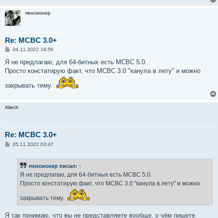
пенсионер
Re: MCBC 3.0+
С
04.11.2022 19:56
о
о
Я не предлагаю, для 64-битных есть МСВС 5.0.
б
Просто констатирую факт, что МСВС 3.0 "канула в лету" и можно
щ
е
н
закрывать тему.
и
е
Aliech
Re: MCBC 3.0+
С
05.11.2022 03:47
о
о
б
пенсионер
писал:
↑
щ
е
Я не предлагаю, для 64-битных есть МСВС 5.0.
н
Просто констатирую факт, что МСВС 3.0 "канула в лету" и можно
и
е
закрывать тему.
Я так понимаю, что вы не представляете вообще, о чём пишете.