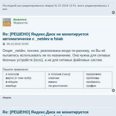
Последний раз редактировалось
vkapas
31.07.2019 12:51, всего редактировалось 1
раз.
Bizdelnick
Модератор
Re: [РЕШЕНО] Яндекс.Диск не монитируется
автоматически с _netdev в fstab
С
28.12.2015 23:50
о
о
Опция _netdev, похоже, реализована везде по-разному, но Вы её
б
пытаетесь использовать не по назначению. Она нужна для сетевых
щ
е
блочных устройств (iscsi), а не для сетевых файловых систем.
н
и
е
Пишите правильно:
в консол
и
в течени
е
(часа)
приемл
е
мо
вк
у́пе
(с чем-либо)
нович
о
к
пробле
м
а
в о
бщем
ню
анс
проб
о
вать
в
оо
бще
п
о у
молчанию
тра
ф
ик
vkapas
Re: [РЕШЕНО] Яндекс.Диск не монитируется