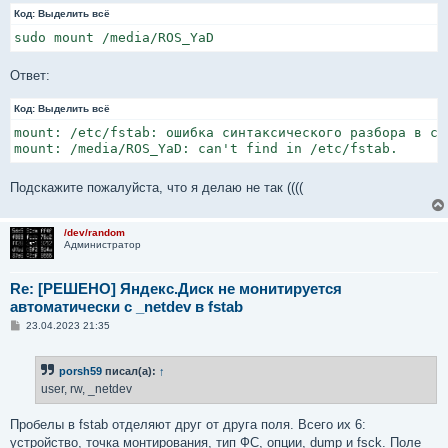
Код:
Выделить всё
sudo mount /media/ROS_YaD
Ответ:
Код:
Выделить всё
mount: /etc/fstab: ошибка синтаксического разбора в ст
mount: /media/ROS_YaD: can't find in /etc/fstab.
Подскажите пожалуйста, что я делаю не так ((((
/dev/random
Администратор
Re: [РЕШЕНО] Яндекс.Диск не монитируется
автоматически с _netdev в fstab
С
23.04.2023 21:35
о
о
б
porsh59
писал(а):
↑
щ
е
user, rw, _netdev
н
и
е
Пробелы в fstab отделяют друг от друга поля. Всего их 6:
устройство, точка монтирования, тип ФС, опции, dump и fsck. Поле