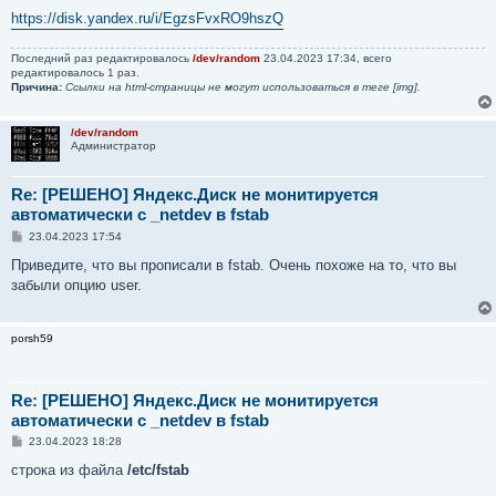
https://disk.yandex.ru/i/EgzsFvxRO9hszQ
Последний раз редактировалось
/dev/random
23.04.2023 17:34, всего
редактировалось 1 раз.
Причина:
Ссылки на html-страницы не могут использоваться в теге [img].
/dev/random
Администратор
Re: [РЕШЕНО] Яндекс.Диск не монитируется
автоматически с _netdev в fstab
С
23.04.2023 17:54
о
о
Приведите, что вы прописали в fstab. Очень похоже на то, что вы
б
забыли опцию user.
щ
е
н
и
porsh59
е
Re: [РЕШЕНО] Яндекс.Диск не монитируется
автоматически с _netdev в fstab
С
23.04.2023 18:28
о
о
строка из файла
/etc/fstab
б
щ