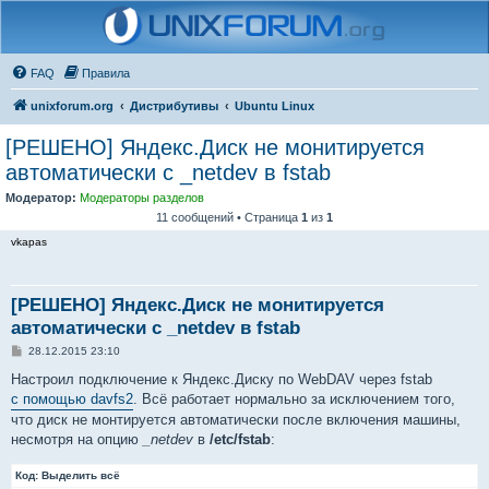
FAQ
Правила
unixforum.org
Дистрибутивы
Ubuntu Linux
[РЕШЕНО] Яндекс.Диск не монитируется
автоматически с _netdev в fstab
Модератор:
Модераторы разделов
11 сообщений • Страница
1
из
1
vkapas
[РЕШЕНО] Яндекс.Диск не монитируется
автоматически с _netdev в fstab
С
28.12.2015 23:10
о
о
Настроил подключение к Яндекс.Диску по WebDAV через fstab
б
с помощью davfs2
. Всё работает нормально за исключением того,
щ
е
что диск не монтируется автоматически после включения машины,
н
несмотря на опцию
_netdev
в
/etc/fstab
:
и
е
Код:
Выделить всё