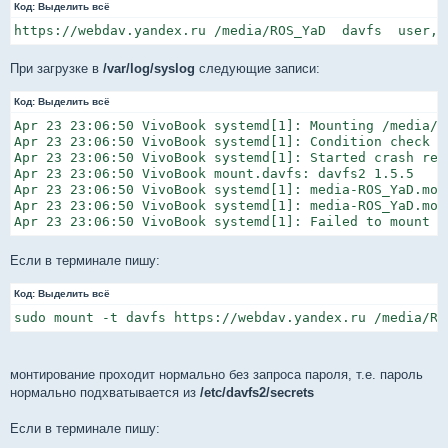
Код:
Выделить всё
https://webdav.yandex.ru /media/ROS_YaD  davfs  user, 
При загрузке в
/var/log/syslog
следующие записи:
Код:
Выделить всё
Apr 23 23:06:50 VivoBook systemd[1]: Mounting /media/RO
Apr 23 23:06:50 VivoBook systemd[1]: Condition check r
Apr 23 23:06:50 VivoBook systemd[1]: Started crash rep
Apr 23 23:06:50 VivoBook mount.davfs: davfs2 1.5.5

Apr 23 23:06:50 VivoBook systemd[1]: media-ROS_YaD.mou
Apr 23 23:06:50 VivoBook systemd[1]: media-ROS_YaD.mou
Apr 23 23:06:50 VivoBook systemd[1]: Failed to mount /
Если в терминале пишу:
Код:
Выделить всё
sudo mount -t davfs https://webdav.yandex.ru /media/RO
монтирование проходит нормально без запроса пароля, т.е. пароль
нормально подхватывается из
/etc/davfs2/secrets
Если в терминале пишу: