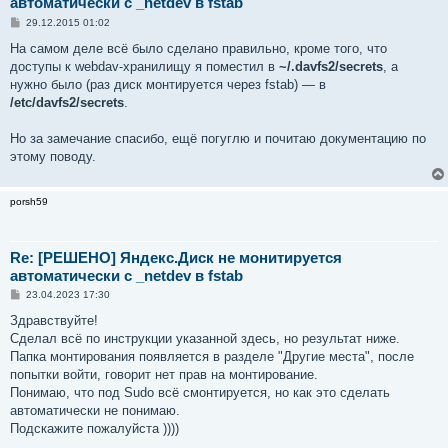
автоматически с _netdev в fstab
С
29.12.2015 01:02
о
о
На самом деле всё было сделано правильно, кроме того, что
б
доступы к webdav-хранилищу я поместил в
~/.davfs2/secrets
, а
щ
е
нужно было (раз диск монтируется через fstab) — в
н
/etc/davfs2/secrets
.
и
е
Но за замечание спасибо, ещё погуглю и почитаю документацию по
этому поводу.
porsh59
Re: [РЕШЕНО] Яндекс.Диск не монитируется
автоматически с _netdev в fstab
С
23.04.2023 17:30
о
о
Здравствуйте!
б
Сделал всё по инструкции указанной здесь, но результат ниже.
щ
е
Папка монтирования появляется в разделе "Другие места", после
н
попытки войти, говорит нет прав на монтирование.
и
е
Понимаю, что под Sudo всё смонтируется, но как это сделать
автоматически не понимаю.
Подскажите пожалуйста ))))