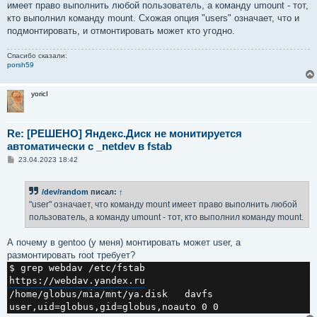
имеет право выполнить любой пользователь, а команду umount - тот,
кто выполнил команду mount. Схожая опция "users" означает, что и
подмонтировать, и отмонтировать может кто угодно.
Спасибо сказали:
porsh59
yoricI
Re: [РЕШЕНО] Яндекс.Диск не монитируется
автоматически с _netdev в fstab
С
23.04.2023 18:42
о
о
б
/dev/random
писал:
↑
щ
е
"user" означает, что команду mount имеет право выполнить любой
н
пользователь, а команду umount - тот, кто выполнил команду mount.
и
е
А почему в gentoo (у меня) монтировать может user, а
размонтировать root требует?
https://webdav.yandex.ru
/home/globus/mia/mnt/ya.disk   davfs   
user,uid=globus,gid=globus,noauto 0 0