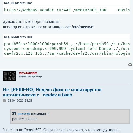
Код:
е
Выделить всё
н
и
е
думаю это нужно для понимая:
последние строки после команды
cat /etc/passwd
Код:
Выделить всё
porsh59:x:1000:1000:porsh59,,,:/home/porsh59:/bin/bash

systemd-coredump:x:999:999:systemd Core Dumper:/:/usr/s
davfs2:x:128:135::/var/cache/davfs2:/usr/sbin/nologin
/dev/random
Администратор
Re: [РЕШЕНО] Яндекс.Диск не монитируется
автоматически с _netdev в fstab
С
23.04.2023 18:33
о
о
б
porsh59
писал(а):
↑
щ
е
porsh59,noauto
н
и
е
"user", а не "porsh59". Опция "user" означает, что команду mount