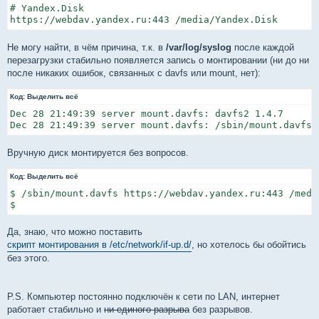
# Yandex.Disk

https://webdav.yandex.ru:443 /media/Yandex.Disk       
Не могу найти, в чём причина, т.к. в
/var/log/syslog
после каждой
перезагрузки стабильно появляется запись о монтировании (ни до ни
после никаких ошибок, связанных с davfs или mount, нет):
Код:
Выделить всё
Dec 28 21:49:39 server mount.davfs: davfs2 1.4.7

Dec 28 21:49:39 server mount.davfs: /sbin/mount.davfs 
Вручную диск монтируется без вопросов.
Код:
Выделить всё
$ /sbin/mount.davfs https://webdav.yandex.ru:443 /medi
$
Да, знаю, что можно поставить
скрипт монтирования в /etc/network/if-up.d/
, но хотелось бы обойтись
без этого.
P.S. Компьютер постоянно подключён к сети по LAN, интернет
работает стабильно и
ни единого разрыва
без разрывов.