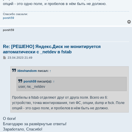
опций - это одно поле, и пробелов в нём быть не должно.
Спасибо сказали:
porsh59
porsh59
Re: [РЕШЕНО] Яндекс.Диск не монитируется
автоматически с _netdev в fstab
С
23.04.2023 21:49
о
о
б
/dev/random
писал:
↑
щ
е
н
porsh59
писал(а):
↑
и
е
user, rw, _netdev
Пробелы в fstab отделяют друг от друга поля. Всего их 6:
устройство, точка монтирования, тип ФС, опции, dump и fsck. Поле
опций - это одно поле, и пробелов в нём быть не должно.
О боги!
Благодарю за развёрнутые ответы!
Заработало, Спасибо!