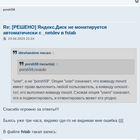
porsh59
Re: [РЕШЕНО] Яндекс.Диск не монитируется
автоматически с _netdev в fstab
С
23.04.2023 21:24
о
о
б
/dev/random
писал:
↑
щ
е
н
porsh59
писал(а):
↑
и
е
porsh59,noauto
"user", а не "porsh59". Опция "user" означает, что команду mount
имеет право выполнить любой пользователь, а команду umount -
тот, кто выполнил команду mount. Схожая опция "users" означает,
что и подмонтировать, и отмонтировать может кто угодно.
Спасибо огромно за ответы!!!
Бьюсь уже три часа, видимо где-то не видимая мне ошибка ((((
В файле
fstab
такая запись: