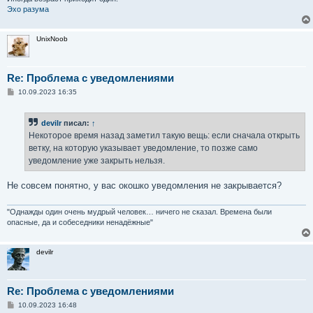
Эхо разума
UnixNoob
Re: Проблема с уведомлениями
С
10.09.2023 16:35
о
о
б
devilr
писал:
↑
щ
е
Некоторое время назад заметил такую вещь: если сначала открыть
н
ветку, на которую указывает уведомление, то позже само
и
е
уведомление уже закрыть нельзя.
Не совсем понятно, у вас окошко уведомления не закрывается?
"Однажды один очень мудрый человек… ничего не сказал. Времена были
опасные, да и собеседники ненадёжные"
devilr
Re: Проблема с уведомлениями
С
10.09.2023 16:48
о