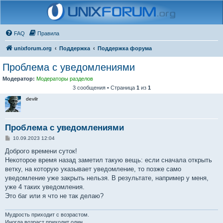
FAQ
Правила
unixforum.org
Поддержка
Поддержка форума
Проблема с уведомлениями
Модератор:
Модераторы разделов
3 сообщения • Страница
1
из
1
devilr
Проблема с уведомлениями
С
10.09.2023 12:04
о
о
Доброго времени суток!
б
Некоторое время назад заметил такую вещь: если сначала открыть
щ
е
ветку, на которую указывает уведомление, то позже само
н
уведомление уже закрыть нельзя. В результате, например у меня,
и
е
уже 4 таких уведомления.
Это баг или я что не так делаю?
Мудрость приходит с возрастом.
Иногда возраст приходит один.