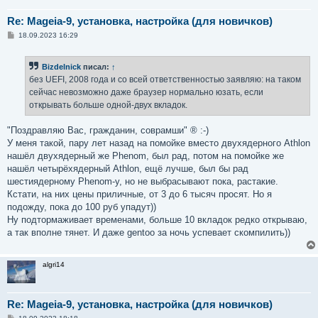
Re: Mageia-9, установка, настройка (для новичков)
С
18.09.2023 16:29
о
о
б
Bizdelnick
писал:
↑
щ
е
без UEFI, 2008 года и со всей ответственностью заявляю: на таком
н
сейчас невозможно даже браузер нормально юзать, если
и
е
открывать больше одной-двух вкладок.
"Поздравляю Вас, гражданин, соврамши" ® :-)
У меня такой, пару лет назад на помойке вместо двухядерного Athlon
нашёл двухядерный же Phenom, был рад, потом на помойке же
нашёл четырёхядерный Athlon, ещё лучше, был бы рад
шестиядерному Phenom-у, но не выбрасывают пока, растакие.
Кстати, на них цены приличные, от 3 до 6 тысяч просят. Но я
подожду, пока до 100 руб упадут))
Ну подтормаживает временами, больше 10 вкладок редко открываю,
а так вполне тянет. И даже gentoo за ночь успевает скомпилить))
algri14
Re: Mageia-9, установка, настройка (для новичков)
С