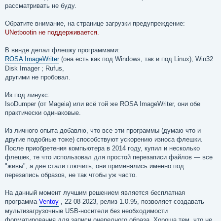
е
рассматривать не буду.
н
и
е
Обратите внимание, на странице загрузки предупреждение:
UNetbootin не поддерживается.
В винде делал флешку программами:
ROSA ImageWriter
(она есть как под Windows, так и под Linux); Win32
Disk Imager ; Rufus,
другими не пробовал.
Из под линукс:
IsoDumper (от Mageia) или всё той же ROSA ImageWriter, они обе
практически одинаковые.
Из личного опыта добавлю, что все эти программы (думаю что и
другие подобные тоже) способствуют ускорению износа флешки.
После приобретения компьютера в 2014 году, купил и несколько
флешек, те что использовал для простой перезаписи файлов — все
"живы", а две стали глючить, они применялись именно под
перезапись образов, не так чтобы уж часто.
На данный момент лучшим решением является бесплатная
программа
Ventoy
, 22-08-2023, релиз 1.0.95, позволяет создавать
мультизагрузочные USB-носители без необходимости
форматирования для записи очередного образа. Хороша тем, что не