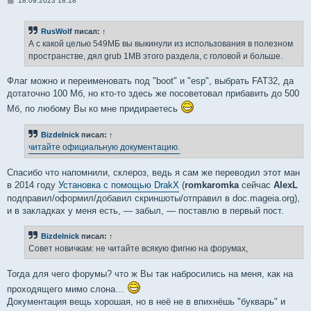
18.09.2023 18:18
о
о
б
RusWolf
писал:
↑
щ
е
А с какой целью 549МБ вы выкинули из использования в полезном
н
пространстве, дял grub 1MB этого раздела, с головой и больше.
и
е
Флаг можно и переименовать под "boot" и "esp", выбрать FAT32, да
дотаточно 100 Мб, но кто-то здесь же посоветовал прибавить до 500
Мб, по любому Вы ко мне придираетесь
Bizdelnick
писал:
↑
читайте официальную документацию.
Спасибо что напомнили, склероз, ведь я сам же переводил этот ман
в 2014 году
Установка с помощью DrakX
(
romkaromka
сейчас
AlexL
подправил/оформил/добавил скриншоты/отправил в doc.mageia.org),
и в закладках у меня есть, — забыл, — поставлю в первый пост.
Bizdelnick
писал:
↑
Совет новичкам: не читайте всякую фигню на форумах,
Тогда для чего форумы? что ж Вы так набросились на меня, как на
проходящего мимо слона…
Документация вещь хорошая, но в неё не в впихнёшь "букварь" и