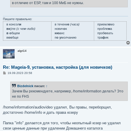
в отличие от ESP, там и 100 МиБ не нужны.
Пишите правильно:
в консол
и
в течени
е
(часа)
приемл
е
мо
вк
у́пе
(с чем-либо)
нович
о
к
пробле
м
а
в о
бщем
ню
анс
проб
о
вать
в
оо
бще
п
о у
молчанию
тра
ф
ик
algri14
Re: Mageia-9, установка, настройка (для новичков)
С
19.09.2023 20:58
о
о
б
Bizdelnick
писал:
↑
щ
е
Зачем Вы рекомендуете, например, /home/information делать? Это
н
не по FHS
и
е
/home/information/audiovideo удалил, Вы правы, переборщил,
достаточно /home/info и дать права юзеру
Папка "info" делается для того, чтобы неопытный юзер не удалил
свои ценные данные при удалении Домашнего каталога