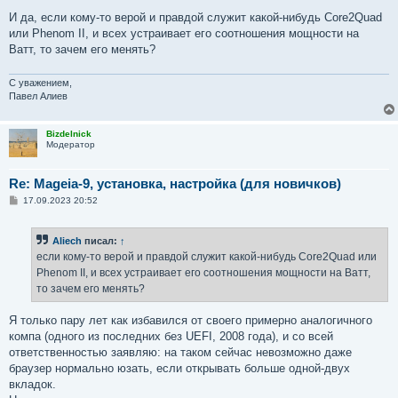
И да, если кому-то верой и правдой служит какой-нибудь Core2Quad
или Phenom II, и всех устраивает его соотношения мощности на
Ватт, то зачем его менять?
С уважением,
Павел Алиев
Bizdelnick
Модератор
Re: Mageia-9, установка, настройка (для новичков)
С
17.09.2023 20:52
о
о
б
Aliech
писал:
↑
щ
е
если кому-то верой и правдой служит какой-нибудь Core2Quad или
н
Phenom II, и всех устраивает его соотношения мощности на Ватт,
и
е
то зачем его менять?
Я только пару лет как избавился от своего примерно аналогичного
компа (одного из последних без UEFI, 2008 года), и со всей
ответственностью заявляю: на таком сейчас невозможно даже
браузер нормально юзать, если открывать больше одной-двух
вкладок.