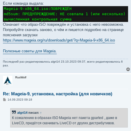
Если команда выдала:
Mageia-9-x86_64.iso:ПОВРЕЖДЁН

md5sum: ПРЕДУПРЕЖДЕНИЕ: НЕ совпала 1 (или несколько) 
вычисленная контрольная сумма
Означает что образ-ISO повреждён и установка с него невозможна.
Попробуйте скачать заново, о чём и пишется подробно на странице
пояснения загрузки
https://www.mageia.org/ru/downloads/get/?q=Mageia-9-x86_64.iso
Полезные советы для Mageia.
Последний раз редактировалось
algri14
23.10.2023 09:37, всего редактировалось 6
раз.
RusWolf
Re: Mageia-9, установка, настройка (для новичков)
С
14.09.2023 09:18
о
о
б
algri14
писал:
↑
щ
е
К сожалению в образах-ISO Mageia нет пакета gparted , даже в
н
LiveCD, придётся скачивать LiveCD от других дистрибутивов.
и
е