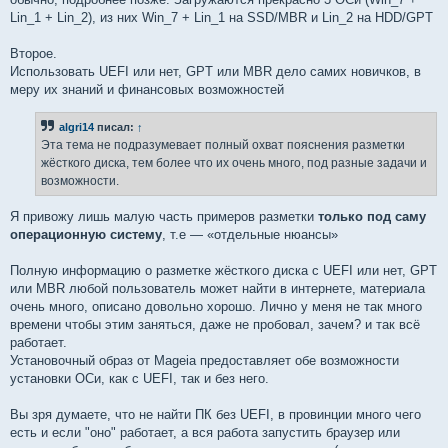
Lin_1 + Lin_2), из них Win_7 + Lin_1 на SSD/MBR и Lin_2 на HDD/GPT
Второе.
Использовать UEFI или нет, GPT или MBR дело самих новичков, в
меру их знаний и финансовых возможностей
algri14
писал:
↑
Эта тема не подразумевает полный охват пояснения разметки
жёсткого диска, тем более что их очень много, под разные задачи и
возможности.
Я привожу лишь малую часть примеров разметки
только под саму
операционную систему
, т.е — «отдельные нюансы»
Полную информацию о разметке жёсткого диска с UEFI или нет, GPT
или MBR любой пользователь может найти в интернете, материала
очень много, описано довольно хорошо. Лично у меня не так много
времени чтобы этим заняться, даже не пробовал, зачем? и так всё
работает.
Установочный образ от Mageia предоставляет обе возможности
установки ОСи, как с UEFI, так и без него.
Вы зря думаете, что не найти ПК без UEFI, в провинции много чего
есть и если "оно" работает, а вся работа запустить браузер или