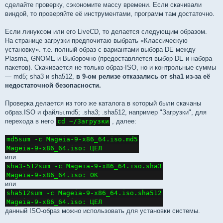
сделайте проверку, сэкономите массу времени. Если скачивали
виндой, то проверяйте её инструментами, программ там достаточно.
Если линуксом или его LiveCD, то делается следующим образом.
На странице загрузки предпочитаю выбрать «Классическую
установку». т.е. полный образ с вариантами выбора DE между
Plasma, GNOME и Выборочно (предоставляется выбор DE и набора
пакетов). Скачивается не только образ-ISO, но и контрольные суммы
— md5; sha3 и sha512,
в 9-ом релизе отказались от sha1 из-за её
недостаточной безопасности.
Проверка делается из того же каталога в который были скачаны
образ.ISO и файлы.md5; .sha3; .sha512, например "Загрузки", для
перехода в него
cd ~/Загрузки
, далее:
md5sum -c Mageia-9-x86_64.iso.md5

Mageia-9-x86_64.iso: ЦЕЛ
или
sha3-512sum -c Mageia-9-x86_64.iso.sha3

Mageia-9-x86_64.iso: OK
или
sha512sum -c Mageia-9-x86_64.iso.sha512

Mageia-9-x86_64.iso: ЦЕЛ
данный ISO-образ можно использовать для установки системы.