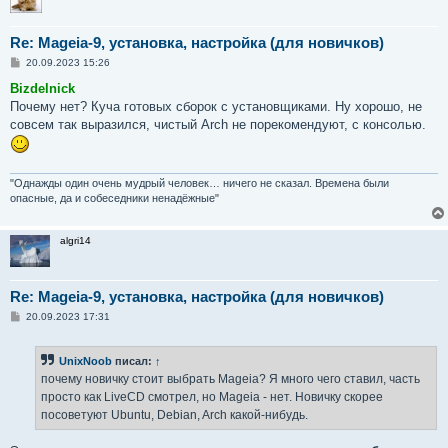
Re: Mageia-9, установка, настройка (для новичков)
С
20.09.2023 15:26
о
о
Bizdelnick
б
Почему нет? Куча готовых сборок с установщиками. Ну хорошо, не
щ
е
совсем так выразился, чистый Arch не порекомендуют, с консолью.
н
и
е
"Однажды один очень мудрый человек… ничего не сказал. Времена были
опасные, да и собеседники ненадёжные"
algri14
Re: Mageia-9, установка, настройка (для новичков)
С
20.09.2023 17:31
о
о
б
UnixNoob
писал:
↑
щ
е
почему новичку стоит выбрать Mageia? Я много чего ставил, часть
н
просто как LiveCD смотрел, но Mageia - нет. Новичку скорее
и
е
посоветуют Ubuntu, Debian, Arch какой-нибудь.