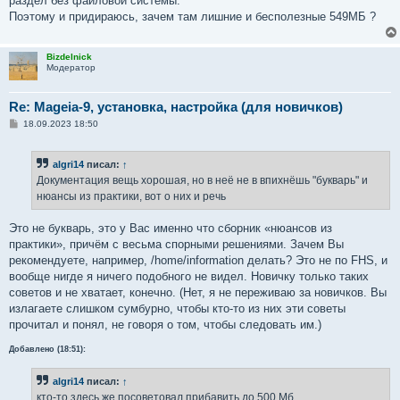
раздел без файловой системы.
Поэтому и придираюсь, зачем там лишние и бесполезные 549МБ ?
Bizdelnick
Модератор
Re: Mageia-9, установка, настройка (для новичков)
С
18.09.2023 18:50
о
о
б
algri14
писал:
↑
щ
е
Документация вещь хорошая, но в неё не в впихнёшь "букварь" и
н
нюансы из практики, вот о них и речь
и
е
Это не букварь, это у Вас именно что сборник «нюансов из
практики», причём с весьма спорными решениями. Зачем Вы
рекомендуете, например, /home/information делать? Это не по FHS, и
вообще нигде я ничего подобного не видел. Новичку только таких
советов и не хватает, конечно. (Нет, я не переживаю за новичков. Вы
излагаете слишком сумбурно, чтобы кто-то из них эти советы
прочитал и понял, не говоря о том, чтобы следовать им.)
Добавлено (18:51):
algri14
писал:
↑
кто-то здесь же посоветовал прибавить до 500 Мб,