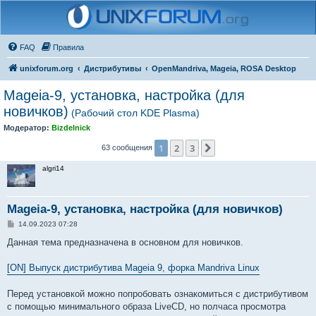
FAQ
Правила
unixforum.org
Дистрибутивы
OpenMandriva, Mageia, ROSA Desktop
Mageia-9, установка, настройка (для
новичков)
(Рабочий стол KDE Plasma)
Модератор:
Bizdelnick
1
2
3
След.
63 сообщения
algri14
Mageia-9, установка, настройка (для новичков)
С
14.09.2023 07:28
о
о
Данная тема предназначена в основном для новичков.
б
щ
е
[ON] Выпуск дистрибутива Mageia 9, форка Mandriva Linux
н
и
е
Перед установкой можно попробовать ознакомиться с дистрибутивом
с помощью минимального образа LiveCD, но полчаса просмотра