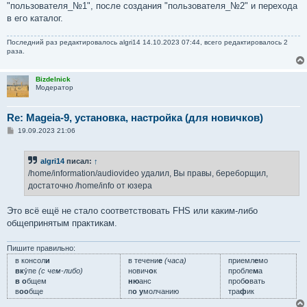
"пользователя_№1", после создания "пользователя_№2" и перехода
в его каталог.
Последний раз редактировалось
algri14
14.10.2023 07:44, всего редактировалось 2
раза.
Bizdelnick
Модератор
Re: Mageia-9, установка, настройка (для новичков)
С
19.09.2023 21:06
о
о
б
algri14
писал:
↑
щ
е
/home/information/audiovideo удалил, Вы правы, береборщил,
н
достаточно /home/info от юзера
и
е
Это всё ещё не стало соответствовать FHS или каким-либо
общепринятым практикам.
Пишите правильно:
в консол
и
в течени
е
(часа)
приемл
е
мо
вк
у́пе
(с чем-либо)
нович
о
к
пробле
м
а
в о
бщем
ню
анс
проб
о
вать
в
оо
бще
п
о у
молчанию
тра
ф
ик