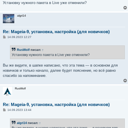
Установку нужного пакета в Live уже отменили?
algri14
Re: Mageia-9, установка, настройка (для новичков)
С
14.09.2023 12:27
о
о
б
RusWolf
писал:
↑
щ
е
Установку нужного пакета в Live уже отменили?
н
и
е
Вы же видите, в шапке написано, что эта тема — в основном для
новичков и только начало, далее будет пояснение, но всё равно
спасибо за напоминание.
RusWolf
Re: Mageia-9, установка, настройка (для новичков)
С
14.09.2023 13:44
о
о
б
algri14
писал:
↑
щ
е
Вы же видите, в шапке написано, что эта тема — в основном для