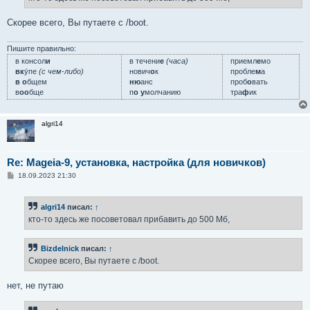
Скорее всего, Вы путаете с /boot.
Пишите правильно:
в консол
и
в течени
е
(часа)
приемл
е
мо
вк
у́пе
(с чем-либо)
нович
о
к
пробле
м
а
в о
бщем
ню
анс
проб
о
вать
в
оо
бще
п
о у
молчанию
тра
ф
ик
algri14
Re: Mageia-9, установка, настройка (для новичков)
С
18.09.2023 21:30
о
о
б
algri14
писал:
↑
щ
е
кто-то здесь же посоветовал прибавить до 500 Мб,
н
и
е
Bizdelnick
писал:
↑
Скорее всего, Вы путаете с /boot.
нет, не путаю