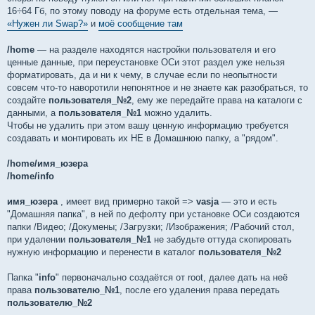
16÷64 Гб, по этому поводу на форуме есть отдельная тема, —
«Нужен ли Swap?»
и
моё сообщение там
/home
— на разделе находятся настройки пользователя и его
ценные данные, при переустановке ОСи этот раздел уже нельзя
форматировать, да и ни к чему, в случае если по неопытности
совсем что-то наворотили непонятное и не знаете как разобраться, то
создайте
пользователя_№2
, ему же передайте права на каталоги с
данными, а
пользователя_№1
можно удалить.
Чтобы не удалить при этом вашу ценную информацию требуется
создавать и монтировать их НЕ в Домашнюю папку, а "рядом".
/home/имя_юзера
/home/info
имя_юзера
, имеет вид примерно такой =>
vasja
— это и есть
"Домашняя папка", в ней по дефолту при установке ОСи создаются
папки /Видео; /Докумены; /Загрузки; /Изображения; /Рабочий стол,
при удалении
пользователя_№1
не забудьте оттуда скопировать
нужную информацию и перенести в каталог
пользователя_№2
Папка "
info
" первоначально создаётся от root, далее дать на неё
права
пользователю_№1
, после его удаления права передать
пользователю_№2