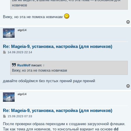
н
новичков
и
е
Вижу, но эта не помеха новичкам
algri14
Re: Mageia-9, установка, настройка (для новичков)
С
14.09.2023 22:14
о
о
б
RusWolf
писал:
↑
щ
е
Вижу, но эта не помеха новичкам
н
и
е
давайте обойдёмся без пустых прений ради прений
algri14
Re: Mageia-9, установка, настройка (для новичков)
С
15.09.2023 07:33
о
о
После проверки образа переходим к созданию загрузочной флешки.
б
Так как тема для новичков, то консольный вариант на основе
dd
щ