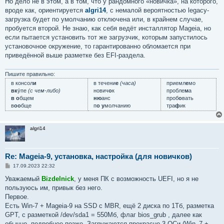
Но дело не в этом, а в том, что у рандомного «новичка», на которого,
вроде как, ориентируется
algri14
, с немалой вероятностью legacy-
загрузка будет по умолчанию отключена или, в крайнем случае,
пробуется второй. Не знаю, как себя ведёт инсталлятор Mageia, но
если пытается установить тот же загрузчик, которым запустилось
установочное окружение, то гарантированно обломается при
приведённой выше разметке без EFI-раздела.
Пишите правильно:
в консол
и
в течени
е
(часа)
приемл
е
мо
вк
у́пе
(с чем-либо)
нович
о
к
пробле
м
а
в о
бщем
ню
анс
проб
о
вать
в
оо
бще
п
о у
молчанию
тра
ф
ик
algri14
Re: Mageia-9, установка, настройка (для новичков)
С
17.09.2023 22:32
о
о
Уважаемый
Bizdelnick
, у меня ПК с возможность UEFI, но я не
б
пользуюсь им, привык без него.
щ
е
Первое.
н
Есть Win-7 + Mageia-9 на SSD с MBR, ещё 2 диска по 1Тб, разметка
и
е
GPT, с разметкой /dev/sda1 = 550Мб, флаг bios_grub , далее как
обычно, подробнее позже. Загружаются прекрасно 3 ОСи (Win_7 +