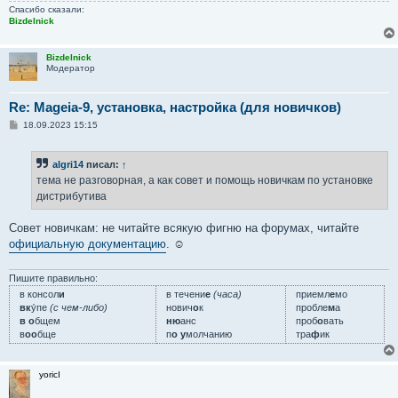
Спасибо сказали:
Bizdelnick
Bizdelnick
Модератор
Re: Mageia-9, установка, настройка (для новичков)
С
18.09.2023 15:15
о
о
б
algri14
писал:
↑
щ
е
тема не разговорная, а как совет и помощь новичкам по установке
н
дистрибутива
и
е
Совет новичкам: не читайте всякую фигню на форумах, читайте
официальную документацию
. ☺
Пишите правильно:
в консол
и
в течени
е
(часа)
приемл
е
мо
вк
у́пе
(с чем-либо)
нович
о
к
пробле
м
а
в о
бщем
ню
анс
проб
о
вать
в
оо
бще
п
о у
молчанию
тра
ф
ик
yoricI