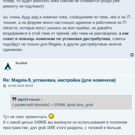
плеер, то будет работать пока совсем не сломается (когда уже
ремонту не подлежит).
зы: очень буду рад и новички тоже, сообщениям по теме, ибо я не IT-
тишник, а на форуме много настоящих админов и работников из IT-
области, которые могут указать на мои ошибки, но давайте
воздержимся в этой теме от прений, ибо тема не разговорная,
а как
совет и помощь новичкам по установке дистрибутива
, советы
подойдут не только для Mageia, в других дистрибутивах многое
одинаково.
RusWolf
Re: Mageia-9, установка, настройка (для новичков)
С
18.09.2023 08:02
о
о
б
algri14
писал:
↑
щ
е
с разметкой /dev/sda1 = 550Мб, флаг bios_grub
н
и
е
Тут не смог промолчать
А с какой целью 549МБ вы выкинули из использования в полезном
пространстве, дял grub 1MB этого раздела, с головой и больше.