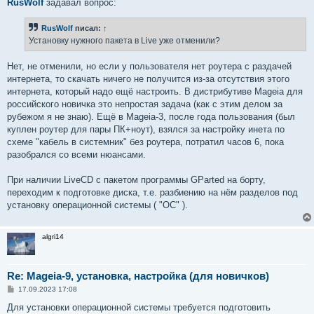
RusWolf
задавал вопрос:
RusWolf
писал:
↑
Установку нужного пакета в Live уже отменили?
Нет, не отменили, но если у пользователя нет роутера с раздачей
интернета, то скачать ничего не получится из-за отсутствия этого
интернета, который надо ещё настроить. В дистрибутиве Mageia для
российского новичка это непростая задача (как с этим делом за
рубежом я не знаю). Ещё в Mageia-3, после года пользования (был
куплен роутер для пары ПК+ноут), взялся за настройку инета по
схеме "кабель в системник" без роутера, потратил часов 6, пока
разобрался со всеми нюансами.
При наличии LiveCD с пакетом программы GParted на борту,
переходим к подготовке диска, т.е. разбиению на нём разделов под
установку операционной системы ( "ОС" ).
algri14
Re: Mageia-9, установка, настройка (для новичков)
С
17.09.2023 17:08
о
о
Для установки операционной системы требуется подготовить
б