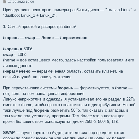
С
17.09.2023 19:09
о
о
Приведу лишь некоторые примеры разбивки диска — "только Linux" и
б
"dualboot Linux_1 + Linux_2".
щ
е
н
1.
Самый простой и распространённый
и
е
/корень — swap — /home — /неразмечено
/корень
= 50Гб
swap
≈ 10Гб
/home
= всё оставшееся место, здесь настройки пользователя и его
личные данные
/неразмечено
— неразмеченная область, оставить или нет, на
всякий случай, на ваше усмотрение
При переустановке системы
/корень
— форматируется, а
/home
—
нет, ведь на нём ваша ценная информация.
Линукс неприхотлив и однажды я устанавливал его на раздел в 22Гб
вместе с /home, чтобы просто ознакомиться с дистрибутивом. Но всё
таки лучше под
/корень
разметить 50Гб, так сказать с запасом, в
том числе под установку программ. Тем более что в настоящее
время большинством используются диски 250Гб, 500Гб, 1Тб.
SWAP
— лучше пусть он будет, хотя до сих пор продолжаются
споры по поводу нужен он или нет при наличии больших планок