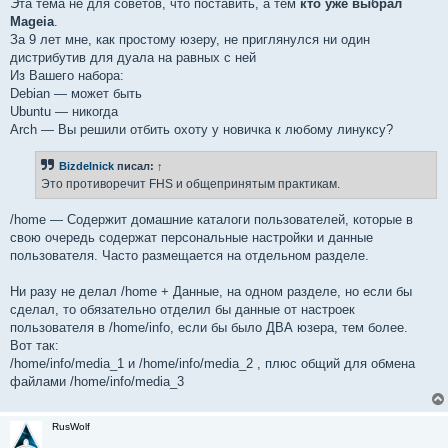
Эта тема не для советов, что поставить, а тем
кто уже выбрал
Mageia
.
За 9 лет мне, как простому юзеру, не приглянулся ни один
дистрибутив для дуала на равных с ней
Из Вашего набора:
Debian — может быть
Ubuntu — никогда
Arch — Вы решили отбить охоту у новичка к любому линуксу?
Bizdelnick
писал:
↑
Это противоречит FHS и общепринятым практикам.
/home — Содержит домашние каталоги пользователей, которые в
свою очередь содержат персональные настройки и данные
пользователя. Часто размещается на отдельном разделе.
Ни разу не делал /home + Данные, на одном разделе, но если бы
сделал, то обязательно отделил бы данные от настроек
пользователя в /home/info, если бы было ДВА юзера, тем более.
Вот так:
/home/info/media_1 и /home/info/media_2 , плюс общий для обмена
файлами /home/info/media_3
RusWolf