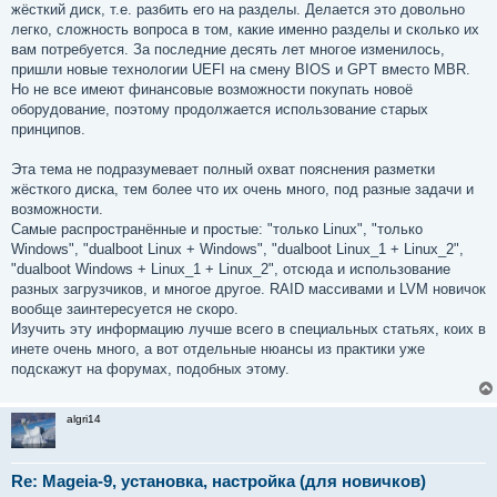
жёсткий диск, т.е. разбить его на разделы. Делается это довольно
щ
е
легко, сложность вопроса в том, какие именно разделы и сколько их
н
вам потребуется. За последние десять лет многое изменилось,
и
е
пришли новые технологии UEFI на смену BIOS и GPT вместо MBR.
Но не все имеют финансовые возможности покупать новоё
оборудование, поэтому продолжается использование старых
принципов.
Эта тема не подразумевает полный охват пояснения разметки
жёсткого диска, тем более что их очень много, под разные задачи и
возможности.
Самые распространённые и простые: "только Linux", "только
Windows", "dualboot Linux + Windows", "dualboot Linux_1 + Linux_2",
"dualboot Windows + Linux_1 + Linux_2", отсюда и использование
разных загрузчиков, и многое другое. RAID массивами и LVM новичок
вообще заинтересуется не скоро.
Изучить эту информацию лучше всего в специальных статьях, коих в
инете очень много, а вот отдельные нюансы из практики уже
подскажут на форумах, подобных этому.
algri14
Re: Mageia-9, установка, настройка (для новичков)