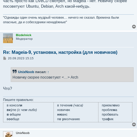
часть просто как LiveCD смотрел, но Mageia - нет. Новичку скорее
щ
е
посоветуют Ubuntu, Debian, Arch какой-нибудь.
н
и
е
"Однажды один очень мудрый человек… ничего не сказал. Времена были
опасные, да и собеседники ненадёжные"
Bizdelnick
Модератор
Re: Mageia-9, установка, настройка (для новичков)
С
20.09.2023 15:15
о
о
б
UnixNoob
писал:
↑
щ
е
Новичку скорее посоветуют <…> Arch
н
и
е
Что?
Пишите правильно:
в консол
и
в течени
е
(часа)
приемл
е
мо
вк
у́пе
(с чем-либо)
нович
о
к
пробле
м
а
в о
бщем
ню
анс
проб
о
вать
в
оо
бще
п
о у
молчанию
тра
ф
ик
UnixNoob