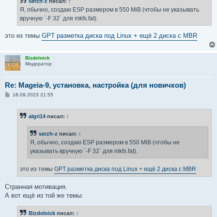
serzh-z
писал:
↑
Я, обычно, создаю ESP размером в 550 MiB (чтобы не указывать
вручную `-F 32` для mkfs.fat).
это из темы
GPT разметка диска под Linux + ещё 2 диска с MBR
Bizdelnick
Модератор
Re: Mageia-9, установка, настройка (для новичков)
С
18.09.2023 21:55
о
о
б
algri14
писал:
↑
щ
е
н
serzh-z
писал:
↑
и
е
Я, обычно, создаю ESP размером в 550 MiB (чтобы не
указывать вручную `-F 32` для mkfs.fat).
это из темы
GPT разметка диска под Linux + ещё 2 диска с MBR
Странная мотивация.
А вот ещё из той же темы:
Bizdelnick
писал:
↑