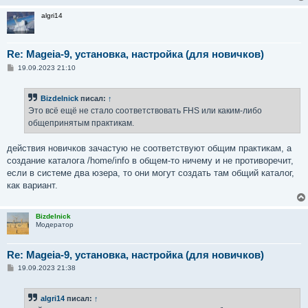
algri14
Re: Mageia-9, установка, настройка (для новичков)
С
19.09.2023 21:10
о
о
б
Bizdelnick
писал:
↑
щ
е
Это всё ещё не стало соответствовать FHS или каким-либо
н
общепринятым практикам.
и
е
действия новичков зачастую не соответствуют общим практикам, а
создание каталога /home/info в общем-то ничему и не противоречит,
если в системе два юзера, то они могут создать там общий каталог,
как вариант.
Bizdelnick
Модератор
Re: Mageia-9, установка, настройка (для новичков)
С
19.09.2023 21:38
о
о
б
algri14
писал:
↑
щ