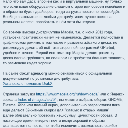
мало что вам даст, впрочем как и в виртуальной машине, ну только
что если ваше оборудование слишком старое или совсем новейшее и
в образе не будет драйверов, тогда загрузка просто не произойдёт.
Вообще знакомиться с любым дистрибутивом лучше всего на
реальном железе, поработать в нём хотя бы неделю.
Со времён выхода дистрибутива Mageia, т.е. с июня 2011 года,
установка практически ничем не изменилась. Делается полностью в
графическом режиме, в том числе и разметка жёсткого диска, но
рекомендую делать её всё таки сторонней программой GParted,
удобнее и точнее. Родной инсталлятор Mageia делает разметку
диска слегка грубовато, но если вам не требуется большая точность,
то размечено будет хорошо.
На сайте
doc.mageia.org
можно ознакомиться с официальной
документацией по установке дистрибутива:
Установка с помощью DrakX
Страница загрузки
https://www.mageia.org/ru/downloads/
или с Яндекс-
зеркала
Index of /mageia/iso/9/
, вы можете выбрать сборки: GNOME;
Plasma; Xfce или полный образ, дополнительно разработчики пока
ещё делают 32-битные сборки для "слабых и старых машин".
Далее обязательно проверить хеш-сумму, целостности образа. В
настоящее время интернет почти везде хороший и образы
скачиваются полность, но чтобы исключить возможность ошибок