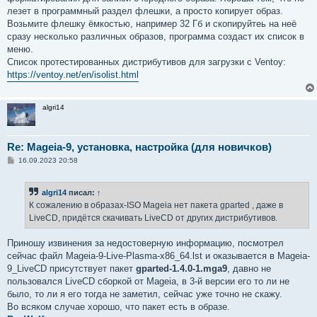
лезет в программный раздел флешки, а просто копирует образ.
Возьмите флешку ёмкостью, например 32 Гб и скопируйтеь на неё
сразу несколько различных образов, программа создаст их список в
меню.
Список протестированных дистрибутивов для загрузки с Ventoy:
https://ventoy.net/en/isolist.html
algri14
Re: Mageia-9, установка, настройка (для новичков)
С
16.09.2023 20:58
о
о
б
algri14
писал:
↑
щ
е
К сожалению в образах-ISO Mageia нет пакета gparted , даже в
н
LiveCD, придётся скачивать LiveCD от других дистрибутивов.
и
е
Приношу извинения за недостоверную информацию, посмотрел
сейчас файл Mageia-9-Live-Plasma-x86_64.lst и оказывается в Mageia-
9_LiveCD присутствует пакет
gparted-1.4.0-1.mga9
, давно не
пользовался LiveCD сборкой от Mageia, в 3-й версии его то ли не
было, то ли я его тогда не заметил, сейчас уже точно не скажу.
Во всяком случае хорошо, что пакет есть в образе.