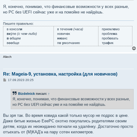
е
Я, конечно, понимаю, что финансовые возможности у всех разные,
но PC без UEFI сейчас уже и на помойке не найдёшь.
Пишите правильно:
в консол
и
в течени
е
(часа)
приемл
е
мо
вк
у́пе
(с чем-либо)
нович
о
к
пробле
м
а
в о
бщем
ню
анс
проб
о
вать
в
оо
бще
п
о у
молчанию
тра
ф
ик
Aliech
Re: Mageia-9, установка, настройка (для новичков)
С
17.09.2023 20:25
о
о
б
Bizdelnick
писал:
↑
щ
е
Я, конечно, понимаю, что финансовые возможности у всех разные,
н
но PC без UEFI сейчас уже и на помойке не найдёшь.
и
е
Вы зря так. Во время ковида какой только мусор не подрос в цене.
Даже битые жизнью EeePC охотно покупались родителями своим
детям, когда их неожиданно погнали на удалёнку. Достаточно просто
отъехать от (М)КАД'а на пару сотен километров.