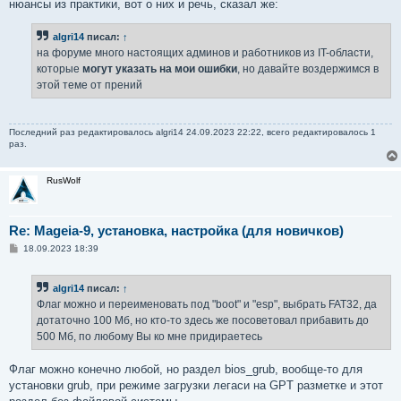
нюансы из практики, вот о них и речь, сказал же:
algri14
писал:
↑
на форуме много настоящих админов и работников из IT-области,
которые
могут указать на мои ошибки
, но давайте воздержимся в
этой теме от прений
Последний раз редактировалось
algri14
24.09.2023 22:22, всего редактировалось 1
раз.
RusWolf
Re: Mageia-9, установка, настройка (для новичков)
С
18.09.2023 18:39
о
о
б
algri14
писал:
↑
щ
е
Флаг можно и переименовать под "boot" и "esp", выбрать FAT32, да
н
дотаточно 100 Мб, но кто-то здесь же посоветовал прибавить до
и
е
500 Мб, по любому Вы ко мне придираетесь
Флаг можно конечно любой, но раздел bios_grub, вообще-то для
установки grub, при режиме загрузки легаси на GPT разметке и этот