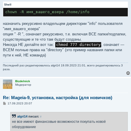
Shell
назначить рекурсивно владельцем директории "info" пользователя
"имя_вашего_юзера"
опция " -R ", означает рекурсивно, т.е. включая ВСЕ папки/подпапки,
существующие и те что там будут созданы.
Никогда НЕ делайте вот так:
chmod 777 directory
, означает —
ВСЕМ полные права на "directory" (это пример названия папки или
пути к ней, НЕ команда)
Последний раз редактировалось
algri14
19.09.2023 21:01, всего редактировалось 3
раза.
Bizdelnick
Модератор
Re: Mageia-9, установка, настройка (для новичков)
С
17.09.2023 20:07
о
о
б
algri14
писал:
↑
щ
е
не все имеют финансовые возможности покупать новоё
н
оборудование
и