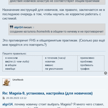
е
действия новичков зачастую не соответствуют общим практикам
н
и
е
Назначение инструкций для новичков, как правило, заключается не в
последнюю очередь в том, чтобы научить их корректно работать с
системой.
algri14
писал:
↑
создание каталога /home/info в общем-то ничему и не противоречит
Это противоречит FHS и общепринятым практикам. (Сколько раз ещё
мне придётся это повторить?)
Пишите правильно:
в консол
и
в течени
е
(часа)
приемл
е
мо
вк
у́пе
(с чем-либо)
нович
о
к
пробле
м
а
в о
бщем
ню
анс
проб
о
вать
в
оо
бще
п
о у
молчанию
тра
ф
ик
UnixNoob
Re: Mageia-9, установка, настройка (для новичков)
С
20.09.2023 13:12
о
о
algri14
, почему новичку стоит выбрать Mageia? Я много чего ставил,
б