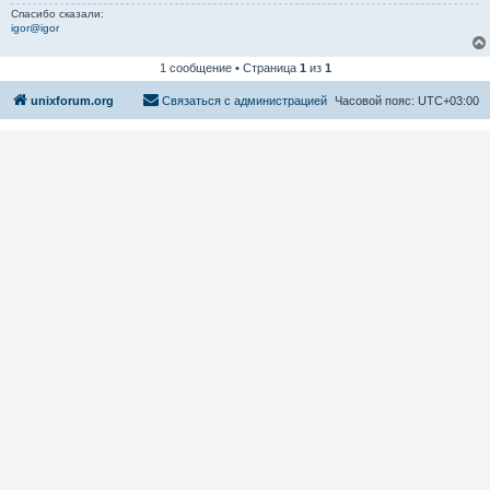
Спасибо сказали:
igor@igor
1 сообщение • Страница
1
из
1
unixforum.org
Связаться с администрацией
Часовой пояс:
UTC+03:00