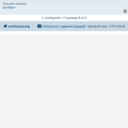
Спасибо сказали:
igor@igor
1 сообщение • Страница
1
из
1
unixforum.org
Связаться с администрацией
Часовой пояс:
UTC+03:00