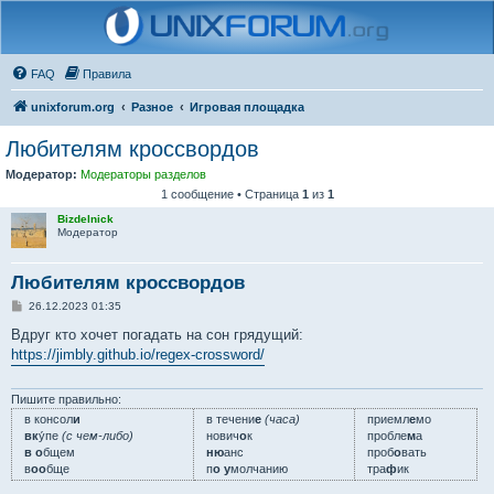
FAQ
Правила
unixforum.org
Разное
Игровая площадка
Любителям кроссвордов
Модератор:
Модераторы разделов
1 сообщение • Страница
1
из
1
Bizdelnick
Модератор
Любителям кроссвордов
С
26.12.2023 01:35
о
о
Вдруг кто хочет погадать на сон грядущий:
б
https://jimbly.github.io/regex-crossword/
щ
е
н
и
Пишите правильно:
е
в консол
и
в течени
е
(часа)
приемл
е
мо
вк
у́пе
(с чем-либо)
нович
о
к
пробле
м
а
в о
бщем
ню
анс
проб
о
вать
в
оо
бще
п
о у
молчанию
тра
ф
ик