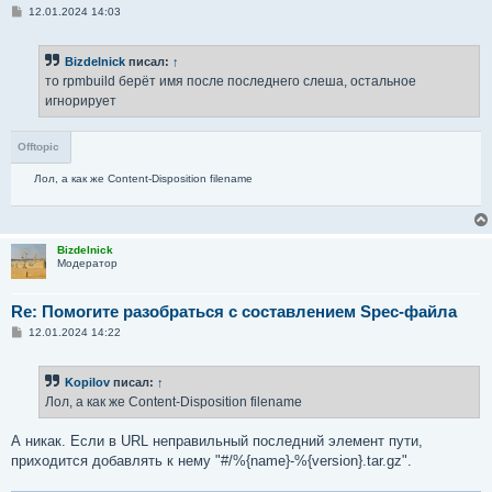
С
12.01.2024 14:03
о
о
б
Bizdelnick
писал:
↑
щ
е
то rpmbuild берёт имя после последнего слеша, остальное
н
игнорирует
и
е
Offtopic
Лол, а как же Content-Disposition filename
Bizdelnick
Модератор
Re: Помогите разобраться с составлением Spec-файла
С
12.01.2024 14:22
о
о
б
Kopilov
писал:
↑
щ
е
Лол, а как же Content-Disposition filename
н
и
е
А никак. Если в URL неправильный последний элемент пути,
приходится добавлять к нему "#/%{name}-%{version}.tar.gz".