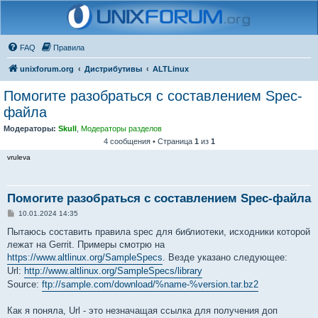
FAQ
Правила
unixforum.org
Дистрибутивы
ALTLinux
Помогите разобраться с составлением Spec-
файла
Модераторы:
Skull
,
Модераторы разделов
4 сообщения • Страница
1
из
1
vruleva
Помогите разобраться с составлением Spec-файла
С
10.01.2024 14:35
о
о
Пытаюсь составить правила spec для библиотеки, исходники которой
б
лежат на Gerrit. Примеры смотрю на
щ
е
https://www.altlinux.org/SampleSpecs
. Везде указано следующее:
н
Url:
http://www.altlinux.org/SampleSpecs/library
и
е
Source:
ftp://sample.com/download/%name-%version.tar.bz2
Как я поняла, Url - это незначащая ссылка для получения доп