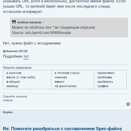
указывать URL (хотя и желательно), достаточно имени файла. Если
указан URL, то rpmbuild берёт имя после последнего слеша,
остальное игнорирует.
vruleva
писала:
↑
Можно ли обойтись без *.tar следующим образом:
Source: ssh://gerrit.com:99999/avatar
Нет, нужен файл с исходниками.
Добавлено (15:13):
Подробнее
тут
.
Пишите правильно:
в консол
и
в течени
е
(часа)
приемл
е
мо
вк
у́пе
(с чем-либо)
нович
о
к
пробле
м
а
в о
бщем
ню
анс
проб
о
вать
в
оо
бще
п
о у
молчанию
тра
ф
ик
Спасибо сказали:
vruleva
Kopilov
Re: Помогите разобраться с составлением Spec-файла