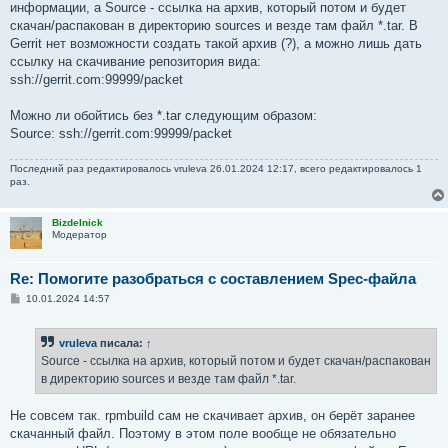
информации, а Source - ccылка на архив, который потом и будет
скачан/распакован в директорию sources и везде там файл *.tar. В
Gerrit нет возможности создать такой архив (?), а можно лишь дать
ссылку на скачивание репозитория вида:
ssh://gerrit.com:99999/packet
Можно ли обойтись без *.tar следующим образом:
Source: ssh://gerrit.com:99999/packet
Последний раз редактировалось
vruleva
26.01.2024 12:17, всего редактировалось 1
раз.
Bizdelnick
Модератор
Re: Помогите разобраться с составлением Spec-файла
С
10.01.2024 14:57
о
о
б
vruleva
писала:
↑
щ
е
Source - ccылка на архив, который потом и будет скачан/распакован
н
в директорию sources и везде там файл *.tar.
и
е
Не совсем так. rpmbuild сам не скачивает архив, он берёт заранее
скачанный файл. Поэтому в этом поле вообще не обязательно