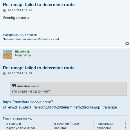
Re: nmap: failed to determine route
С
24.03.2024 11:14
о
о
ifconfig покажи
б
щ
е
н
и
Настройка BSD систем
е
З
нание сила, незнание
Р
абочая сила!
Bizdelnick
Модератор
Re: nmap: failed to determine route
С
24.03.2024 17:15
о
о
б
atrostov
писал:
↑
щ
е
кто знает че за фигня?
н
и
е
https://translate.google.com/?
sl=en&tl=ru&text=failed%20to%20determine%20route&op=translate
Пишите правильно:
в консол
и
в течени
е
(часа)
приемл
е
мо
вк
у́пе
(с чем-либо)
нович
о
к
пробле
м
а