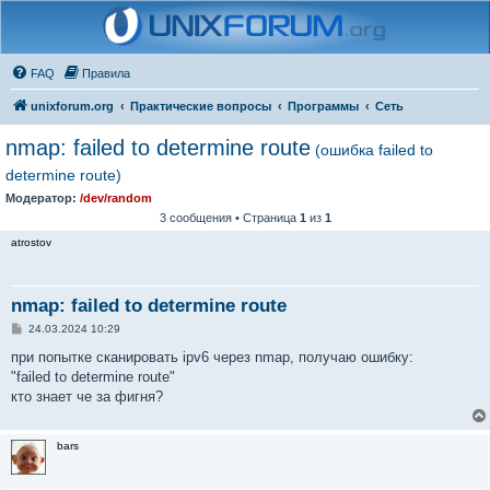
FAQ
Правила
unixforum.org
Практические вопросы
Программы
Сеть
nmap: failed to determine route
(ошибка failed to
determine route)
Модератор:
/dev/random
3 сообщения • Страница
1
из
1
atrostov
nmap: failed to determine route
С
24.03.2024 10:29
о
о
при попытке сканировать ipv6 через nmap, получаю ошибку:
б
"failed to determine route"
щ
е
кто знает че за фигня?
н
и
е
bars