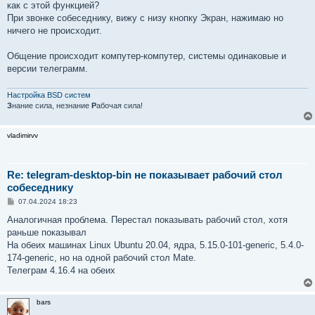
как с этой функцией?
При звонке собеседнику, вижу с низу кнопку Экран, нажимаю но
ничего не происходит.
Общение происходит компутер-компутер, системы одинаковые и
версии телеграмм.
Настройка BSD систем
З
нание сила, незнание
Р
абочая сила!
vladimirvv
Re: telegram-desktop-bin не показывает рабочий стол
собеседнику
С
07.04.2024 18:23
о
о
Аналогичная проблема. Перестал показывать рабочий стол, хотя
б
раньше показывал
щ
е
На обеих машинах Linuх Ubuntu 20.04, ядра, 5.15.0-101-generic, 5.4.0-
н
174-generic, но на одной рабочий стол Mate.
и
е
Телеграм 4.16.4 на обеих
bars