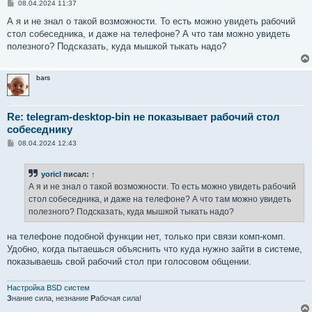
С
08.04.2024 11:37
о
о
А я и не знал о такой возможности. То есть можно увидеть рабочий
б
стол собеседника, и даже на телефоне? А что там можно увидеть
щ
е
полезного? Подсказать, куда мышкой тыкать надо?
н
и
е
bars
Re: telegram-desktop-bin не показывает рабочий стол
собеседнику
С
08.04.2024 12:43
о
о
б
yoricI
писал:
↑
щ
е
А я и не знал о такой возможности. То есть можно увидеть рабочий
н
стол собеседника, и даже на телефоне? А что там можно увидеть
и
е
полезного? Подсказать, куда мышкой тыкать надо?
на телефоне подобной функции нет, только при связи комп-комп.
Удобно, когда пытаешься объяснить что куда нужно зайти в системе,
показываешь свой рабочий стол при голосовом общении.
Настройка BSD систем
З
нание сила, незнание
Р
абочая сила!