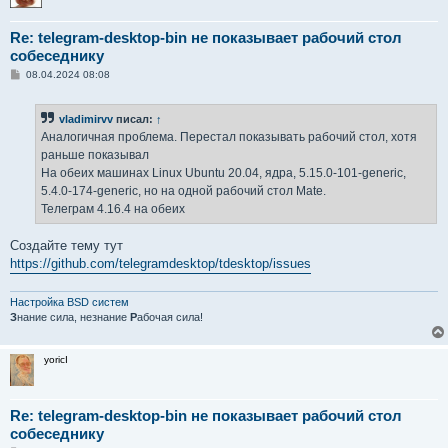
Re: telegram-desktop-bin не показывает рабочий стол
собеседнику
С
08.04.2024 08:08
о
о
б
vladimirvv
писал:
↑
щ
е
Аналогичная проблема. Перестал показывать рабочий стол, хотя
н
раньше показывал
и
е
На обеих машинах Linuх Ubuntu 20.04, ядра, 5.15.0-101-generic,
5.4.0-174-generic, но на одной рабочий стол Mate.
Телеграм 4.16.4 на обеих
Создайте тему тут
https://github.com/telegramdesktop/tdesktop/issues
Настройка BSD систем
З
нание сила, незнание
Р
абочая сила!
yoricI
Re: telegram-desktop-bin не показывает рабочий стол
собеседнику