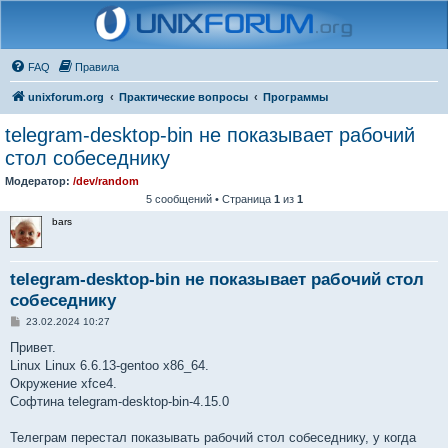
FAQ
Правила
unixforum.org
Практические вопросы
Программы
telegram-desktop-bin не показывает рабочий
стол собеседнику
Модератор:
/dev/random
5 сообщений • Страница
1
из
1
bars
telegram-desktop-bin не показывает рабочий стол
собеседнику
С
23.02.2024 10:27
о
о
Привет.
б
Linux Linux 6.6.13-gentoo x86_64.
щ
е
Окружение xfce4.
н
Софтина telegram-desktop-bin-4.15.0
и
е
Телеграм перестал показывать рабочий стол собеседнику, у когда