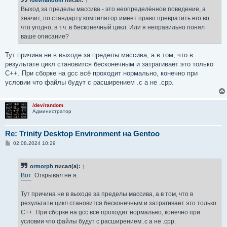
/dev/random
писал:
↑
Выход за пределы массива - это неопределённое поведение, а
значит, по стандарту компилятор имеет право превратить его во
что угодно, в т.ч. в бесконечный цикл. Или я неправильно понял
ваше описание?
Тут причина не в выходе за пределы массива, а в том, что в
результате цикл становится бесконечным и затрагивает это только
C++. При сборке на gcc всё проходит нормально, конечно при
условии что файлы будут с расширением .c а не .cpp.
/dev/random
Администратор
Re: Trinity Desktop Environment на Gentoo
С
02.08.2024 10:29
о
о
б
ormorph
писал(а):
↑
щ
е
Вот
. Открывал не я.
н
и
е
Тут причина не в выходе за пределы массива, а в том, что в
результате цикл становится бесконечным и затрагивает это только
C++. При сборке на gcc всё проходит нормально, конечно при
условии что файлы будут с расширением .c а не .cpp.