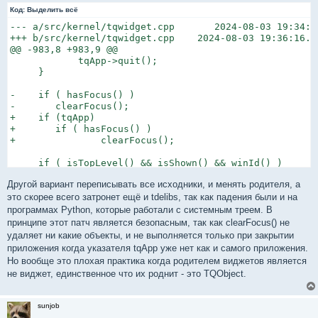
Код:
Выделить всё
--- a/src/kernel/tqwidget.cpp       2024-08-03 19:34:14
+++ b/src/kernel/tqwidget.cpp    2024-08-03 19:36:16.66
@@ -983,8 +983,9 @@

            tqApp->quit();

     }

-    if ( hasFocus() )

-       clearFocus();

+    if (tqApp)

+       if ( hasFocus() )

+               clearFocus();

     if ( isTopLevel() && isShown() && winId() )

        hide();
Другой вариант переписывать все исходники, и менять родителя, а
это скорее всего затронет ещё и tdelibs, так как падения были и на
программах Python, которые работали с системным треем. В
принципе этот патч является безопасным, так как clearFocus() не
удаляет ни какие объекты, и не выполняется только при закрытии
приложения когда указателя tqApp уже нет как и самого приложения.
Но вообще это плохая практика когда родителем виджетов является
не виджет, единственное что их роднит - это TQObject.
sunjob