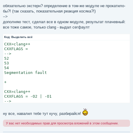
52

53

обязательно экстерн? определение в том-же модуле не прокатило-
бы?! (так сказать, показательная реакция косяка?!)
-->
дополняю тест, сделал все в одном модуле, результат плачевный:
все тоже самое, только clang - выдал сегфаулт
Код:
Выделить всё
CXX=clang++

CXXFLAGS =

-->

52

53

54

Segmentation fault

+

CXX=clang++

CXXFLAGS = -O2 | -O1

-->

52

53

ну все, навалил тебе тут кучу, разбирайся!
У вас нет необходимых прав для просмотра вложений в этом сообщении.