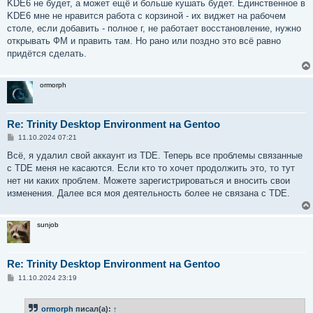
KDE6 не будет, а может ещё и больше кушать будет. Единственное в
KDE6 мне не нравится работа с корзиной - их виджет на рабочем
столе, если добавить - полное г, не работает восстановление, нужно
открывать ФМ и править там. Но рано или поздно это всё равно
придётся сделать.
ormorph
Re: Trinity Desktop Environment на Gentoo
С
11.10.2024 07:21
о
о
Всё, я удалил свой аккаунт из TDE. Теперь все проблемы связанные
б
с TDE меня не касаются. Если кто то хочет продолжить это, то тут
щ
е
нет ни каких проблем. Можете зарегистрироваться и вносить свои
н
изменения. Далее вся моя деятельность более не связана с TDE.
и
е
sunjob
Re: Trinity Desktop Environment на Gentoo
С
11.10.2024 23:19
о
о
б
ormorph
писал(а):
↑
щ