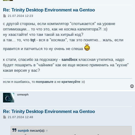
Re: Trinity Desktop Environment на Gentoo
С
21.07.2024 12:23
о
о
с другой стороны, если компилятор "спотыкается" на уровне
б
оптимизации... то что это, как не косяка капилятора?! :о)
щ
е
ну хвастайте! что там такой за хитрый код?
н
а так... то, что
tqt
- вся в "косяках", так это понятно... жаль, если
и
е
правится и патчиться то ну очень не спеша
к стати, спасибо за подсказку -
sandbox
классная утилитка, надо
будет пошарить в "чайнике" как ее еще можно применить на "кухне"
какая версия у вас?
если я ошибаюсь, то
поправьте
а не
критикуйте
:о)
ormorph
Re: Trinity Desktop Environment на Gentoo
С
21.07.2024 12:48
о
о
б
sunjob
писал(а):
↑
щ
е