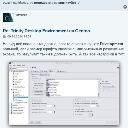
если я ошибаюсь, то
поправьте
а не
критикуйте
:о)
ormorph
Re: Trinity Desktop Environment на Gentoo
С
09.10.2024 14:58
о
о
На вид всё вполне стандартно, просто список в пункте
Development
б
большой, если размер шрифта увеличил, или уменьшил разрешение
щ
е
экрана, то результат таким и должен быть. А так все настройки в тут:
н
и
е