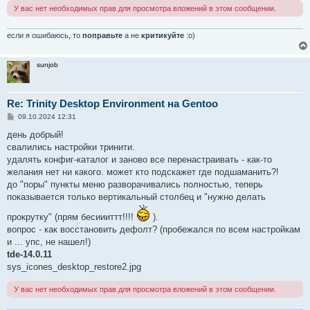
н
У вас нет необходимых прав для просмотра вложений в этом сообщении.
и
е
если я ошибаюсь, то
поправьте
а не
критикуйте
:о)
sunjob
Re: Trinity Desktop Environment на Gentoo
С
09.10.2024 12:31
о
о
день добрый!
б
свалились настройки тринити.
щ
е
удалять конфиг-каталог и заново все перенастраивать - как-то
н
желания нет ни какого. может кто подскажет где подшаманить?!
и
е
до "поры" пункты меню разворачивались полностью, теперь
показывается только вертикальный столбец и "нужно делать
прокрутку" (прям бесиииттт!!!!
).
вопрос - как восстановить дефолт? (пробежался по всем настройкам
и ... упс, не нашел!)
tde-14.0.11
sys_icones_desktop_restore2.jpg
У вас нет необходимых прав для просмотра вложений в этом сообщении.