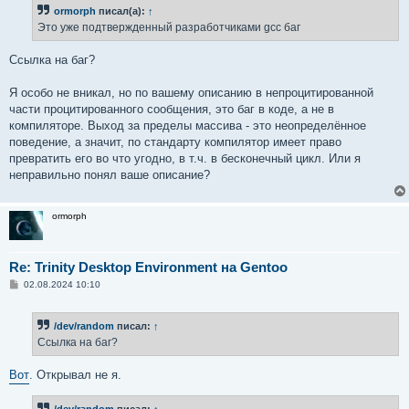
б
ormorph
писал(а):
↑
щ
е
Это уже подтвержденный разработчиками gcc баг
н
и
е
Ссылка на баг?
Я особо не вникал, но по вашему описанию в непроцитированной
части процитированного сообщения, это баг в коде, а не в
компиляторе. Выход за пределы массива - это неопределённое
поведение, а значит, по стандарту компилятор имеет право
превратить его во что угодно, в т.ч. в бесконечный цикл. Или я
неправильно понял ваше описание?
ormorph
Re: Trinity Desktop Environment на Gentoo
С
02.08.2024 10:10
о
о
б
/dev/random
писал:
↑
щ
е
Ссылка на баг?
н
и
е
Вот
. Открывал не я.