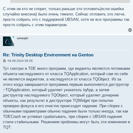
С этим ни кто не спорит, только раньше это отловить(если ошибка
случайно внесена) было очень тяжело. Сейчас отловить это легче,
просто собрать это с поддержкой UBSAN, хотя не все программы так
просто собрать с этим параметром.
ormorph
Re: Trinity Desktop Environment на Gentoo
С
04.08.2024 06:29
о
о
Тут смотрю в TDE много программ, где виджеты являются потомками
б
объекта наследуемого от класса TQApplication, который сам по себе
щ
е
не является виджетом, а наследуется от класса TQObject. Из за
н
этого когда завершается программа первым выполняется деструктор
и
е
~TQApplication, который удаляет указатель tqApp, а затем
деструктор наследуемого TQObject, который удаляет дочерние
объекты, как результат в деструкторе TQWidget при попытке
проверки фокуса и его очистке происходит падение. При сборке с
обычными параметрами обычно падения были только иногда, так как
TDECrash не успевал срабатывать, при сборке с UBSAN падения
стали стабильными. Решением проблемы могут быть эти изменения в
TQT: