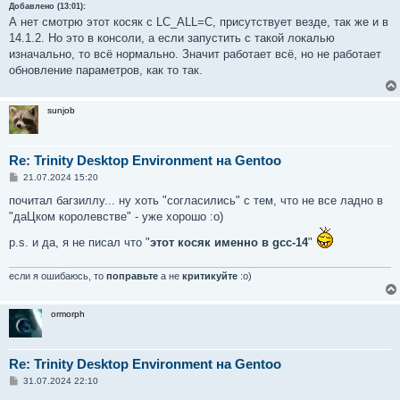
Добавлено (13:01):
А нет смотрю этот косяк с LC_ALL=C, присутствует везде, так же и в
14.1.2. Но это в консоли, а если запустить с такой локалью
изначально, то всё нормально. Значит работает всё, но не работает
обновление параметров, как то так.
sunjob
Re: Trinity Desktop Environment на Gentoo
С
21.07.2024 15:20
о
о
почитал багзиллу... ну хоть "согласились" с тем, что не все ладно в
б
"даЦком королевстве" - уже хорошо :о)
щ
е
p.s. и да, я не писал что "
н
этот косяк именно в gcc-14
"
и
е
если я ошибаюсь, то
поправьте
а не
критикуйте
:о)
ormorph
Re: Trinity Desktop Environment на Gentoo
С
31.07.2024 22:10
о