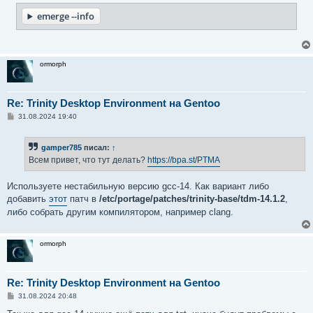
н
и
emerge --info
е
ormorph
Re: Trinity Desktop Environment на Gentoo
С
31.08.2024 19:40
о
о
б
gamper785
писал:
↑
щ
е
Всем привет, что тут делать?
https://bpa.st/PTMA
н
и
е
Используете нестабильную версию gcc-14. Как вариант либо
добавить
этот
патч в
/etc/portage/patches/trinity-base/tdm-14.1.2
,
либо собрать другим компилятором, например clang.
ormorph
Re: Trinity Desktop Environment на Gentoo
С
31.08.2024 20:48
о
о