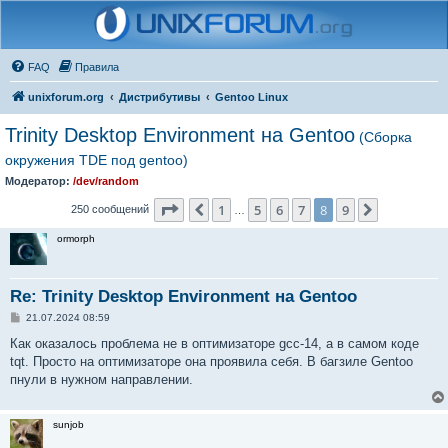
FAQ
Правила
unixforum.org
Дистрибутивы
Gentoo Linux
Trinity Desktop Environment на Gentoo
(Сборка
окружения TDE под gentoo)
Модератор:
/dev/random
Страница
8
из
9
1
5
6
7
8
9
Пред.
След.
250 сообщений
…
ormorph
Re: Trinity Desktop Environment на Gentoo
С
21.07.2024 08:59
о
о
Как оказалось проблема не в оптимизаторе gcc-14, а в самом коде
б
tqt. Просто на оптимизаторе она проявила себя. В багзиле Gentoo
щ
е
пнули в нужном направлении.
н
и
е
sunjob