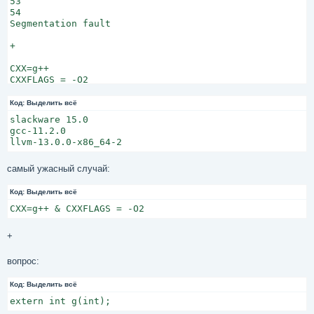
53

54

Segmentation fault

+

CXX=g++

CXXFLAGS = -O2

-->

...

Код:
Выделить всё
476441

slackware 15.0

476442

gcc-11.2.0

476443

+

самый ужасный случай:
CXX=g++

CXXFLAGS = -O1

Код:
Выделить всё
-->

CXX=g++ & CXXFLAGS = -O2
52

53

+
54

+

вопрос:
CXX=clang++

Код:
Выделить всё
CXXFLAGS = 

extern int g(int);
-->
