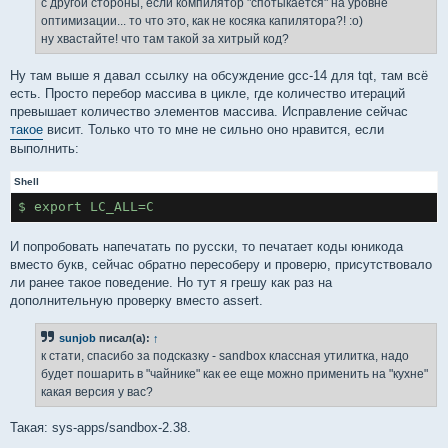
с другой стороны, если компилятор "спотыкается" на уровне
н
оптимизации... то что это, как не косяка капилятора?! :о)
и
е
ну хвастайте! что там такой за хитрый код?
Ну там выше я давал ссылку на обсуждение gcc-14 для tqt, там всё
есть. Просто перебор массива в цикле, где количество итераций
превышает количество элементов массива. Исправление сейчас
такое
висит. Только что то мне не сильно оно нравится, если
выполнить:
Shell
$ export LC_ALL=C
И попробовать напечатать по русски, то печатает коды юникода
вместо букв, сейчас обратно пересоберу и проверю, присутствовало
ли ранее такое поведение. Но тут я грешу как раз на
дополнительную проверку вместо assert.
sunjob
писал(а):
↑
к стати, спасибо за подсказку - sandbox классная утилитка, надо
будет пошарить в "чайнике" как ее еще можно применить на "кухне"
какая версия у вас?
Такая: sys-apps/sandbox-2.38.