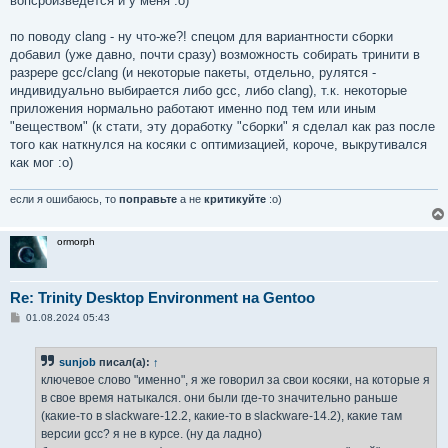
вопсроизведется и у меня :о)
по поводу clang - ну что-же?! спецом для вариантности сборки
добавил (уже давно, почти сразу) возможность собирать тринити в
разрере gcc/clang (и некоторые пакеты, отдельно, рулятся -
индивидуально выбирается либо gcc, либо clang), т.к. некоторые
приложения нормально работают именно под тем или иным
"веществом" (к стати, эту доработку "сборки" я сделал как раз после
того как наткнулся на косяки с оптимизацией, короче, выкрутивался
как мог :о)
если я ошибаюсь, то
поправьте
а не
критикуйте
:о)
ormorph
Re: Trinity Desktop Environment на Gentoo
С
01.08.2024 05:43
о
о
б
sunjob
писал(а):
↑
щ
е
ключевое слово "именно", я же говорил за свои косяки, на которые я
н
в свое время натыкался. они были где-то значительно раньше
и
е
(какие-то в slackware-12.2, какие-то в slackware-14.2), какие там
версии gcc? я не в курсе. (ну да ладно)