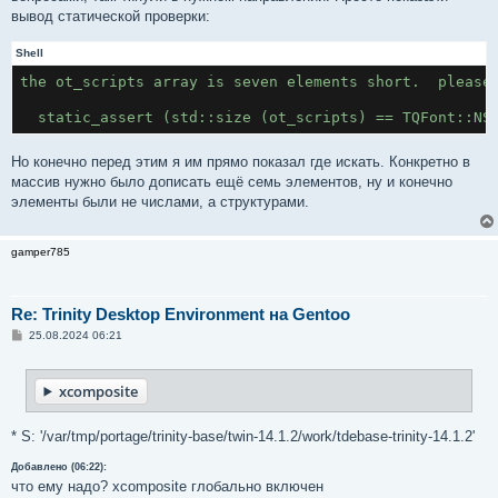
вывод статической проверки:
Shell
the ot_scripts array is seven elements short.  please
  static_assert (std::size (ot_scripts) == TQFont::NS
Но конечно перед этим я им прямо показал где искать. Конкретно в
массив нужно было дописать ещё семь элементов, ну и конечно
элементы были не числами, а структурами.
gamper785
Re: Trinity Desktop Environment на Gentoo
С
25.08.2024 06:21
о
о
б
xcomposite
щ
е
н
и
* S: '/var/tmp/portage/trinity-base/twin-14.1.2/work/tdebase-trinity-14.1.2'
е
Добавлено (06:22):
что ему надо? xcomposite глобально включен