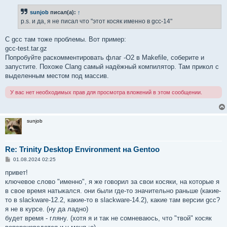
о
б
sunjob
писал(а):
↑
щ
е
p.s. и да, я не писал что "этот косяк именно в gcc-14"
н
и
е
С gcc там тоже проблемы. Вот пример:
gcc-test.tar.gz
Попробуйте раскомментировать флаг -O2 в Makefile, соберите и
запустите. Похоже Clang самый надёжный компилятор. Там прикол с
выделенным местом под массив.
У вас нет необходимых прав для просмотра вложений в этом сообщении.
sunjob
Re: Trinity Desktop Environment на Gentoo
С
01.08.2024 02:25
о
о
привет!
б
ключевое слово "именно", я же говорил за свои косяки, на которые я
щ
е
в свое время натыкался. они были где-то значительно раньше (какие-
н
то в slackware-12.2, какие-то в slackware-14.2), какие там версии gcc?
и
е
я не в курсе. (ну да ладно)
будет время - гляну. (хотя я и так не сомневаюсь, что "твой" косяк