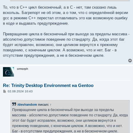
То, что в C++ цикл бесконечный, а в C - нет, там сказано лишь
вскользь. Багрепорт не об этом, а о том, что с определённой версии
gcc в режиме C++ перестал отлавливать это как возможную ошибку
в коде и выдавать предупреждение.
Превращение цикла в бесконечный при выходе за пределы массива -
абсолютно допустимое поведение по стандарту. Да, когда этот баг
будет исправлен, возможно, они целиком вернутся к прежнему
поведению, с конечным циклом. А возможно, что и нет. Баг - в
отсутствии предупреждения, а не в бесконечном цикле.
ormorph
Re: Trinity Desktop Environment на Gentoo
С
02.08.2024 10:43
о
о
б
/dev/random
писал:
↑
щ
е
Превращение цикла в бесконечный при выходе за пределы
н
массива - абсолютно допустимое поведение по стандарту. Да, когда
и
е
этот баг будет исправлен, возможно, они целиком вернутся к
прежнему поведению, с конечным циклом. А возможно, что и нет.
Баг - в отсутствии предупреждения, а не в бесконечном цикле.