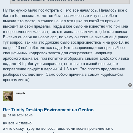
Ну так нужно было посмотреть с чего всё началось. Началось всё с
бага в tqt, несколько лет он был незамеченным и тут на тебе я
выявил это место, а точнее нашёл что цикл по какой то причине
выходит за свои пределы. Тогда даже было не известно что причина
в переполнении массива, так как использовал чисто gdb для поиска.
Выявил он себя на новом gcc, по чему он себя не выявил ещё ранее,
тут вопрос, так как это должно было воспроизвестись и на gcc-13, но
на gcc-13 всё работало как надо. Баг воспроизводился при выборе
специфичных кодировок текста для отображения, например
арабского языка,т.е. при попытке отобразить символ арабского языка
падало. В tqt баг уже исправлен, но только в живой версии, т.е.
исправление придёт в версии 14.1.3 в tqt. Это просто продолжение
разборок последствий. Само собою причина в самом коде(ошибка
программиста).
sunjob
Re: Trinity Desktop Environment на Gentoo
С
04.08.2024 16:40
о
о
ну вот и славно!
б
а что скажут гуру на вопрос: типа, если косяк проявляется с
щ
е