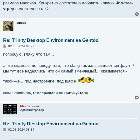
размера массива. Конкретно достаточно добавить ключик
-fno-tree-
vrp
дополнительно к -O..
sunjob
Re: Trinity Desktop Environment на Gentoo
С
02.08.2024 08:27
о
о
попробую, гляну что там...
б
щ
е
а что скажешь по поводу того, что clang так-же вызывает сегфаулт?
н
мы тут все надеялись, что он самый вменяемый... оказывается -
и
е
такой-же... под настроение, под шафе
если я ошибаюсь, то
поправьте
а не
критикуйте
:о)
/dev/random
Администратор
Re: Trinity Desktop Environment на Gentoo
С
02.08.2024 08:34
о
о