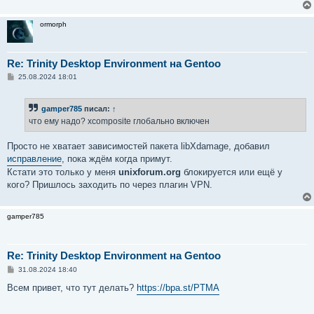
ormorph
Re: Trinity Desktop Environment на Gentoo
С
25.08.2024 18:01
о
о
б
gamper785
писал:
↑
щ
е
что ему надо? xcomposite глобально включен
н
и
е
Просто не хватает зависимостей пакета libXdamage, добавил
исправление
, пока ждём когда примут.
Кстати это только у меня
unixforum.org
блокируется или ещё у
кого? Пришлось заходить по через плагин VPN.
gamper785
Re: Trinity Desktop Environment на Gentoo
С
31.08.2024 18:40
о
о
Всем привет, что тут делать?
https://bpa.st/PTMA
б
щ
е