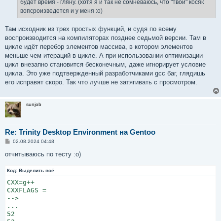
будет время - гляну. (хотя я и так не сомневаюсь, что "твой" косяк
вопсроизведется и у меня :о)
Там исходник из трех простых функций, и судя по всему
воспроизводится на компиляторах позднее седьмой версии. Там в
цикле идёт перебор элементов массива, в котором элементов
меньше чем итераций в цикле. А при использовании оптимизации
цикл внезапно становится бесконечным, даже игнорирует условие
цикла. Это уже подтвержденный разработчиками gcc баг, глядишь
его исправят скоро. Так что лучше не затягивать с просмотром.
sunjob
Re: Trinity Desktop Environment на Gentoo
С
02.08.2024 04:48
о
о
отчитываюсь по тесту :о)
б
щ
Код:
е
Выделить всё
н
CXX=g++

и
е
CXXFLAGS =

-->

...

52
