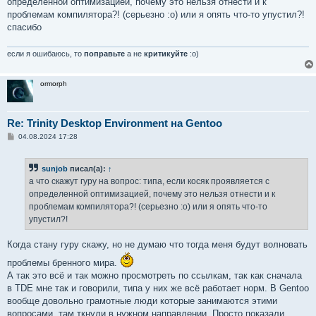
определенной оптимизацией, почему это нельзя отнести и к
н
проблемам компилятора?! (серьезно :о) или я опять что-то упустил?!
и
е
спасибо
если я ошибаюсь, то
поправьте
а не
критикуйте
:о)
ormorph
Re: Trinity Desktop Environment на Gentoo
С
04.08.2024 17:28
о
о
б
sunjob
писал(а):
↑
щ
е
а что скажут гуру на вопрос: типа, если косяк проявляется с
н
определенной оптимизацией, почему это нельзя отнести и к
и
е
проблемам компилятора?! (серьезно :о) или я опять что-то
упустил?!
Когда стану гуру скажу, но не думаю что тогда меня будут волновать
проблемы бренного мира.
А так это всё и так можно просмотреть по ссылкам, так как сначала
в TDE мне так и говорили, типа у них же всё работает норм. В Gentoo
вообще довольно грамотные люди которые занимаются этими
вопросами, там ткнули в нужном направлении. Просто показали