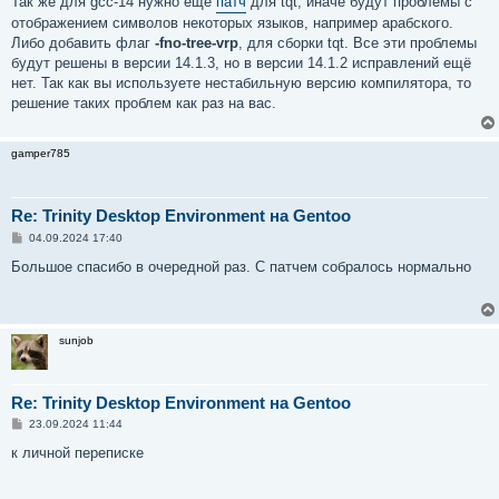
Так же для gcc-14 нужно ещё
патч
для tqt, иначе будут проблемы с
б
отображением символов некоторых языков, например арабского.
щ
е
Либо добавить флаг
-fno-tree-vrp
, для сборки tqt. Все эти проблемы
н
будут решены в версии 14.1.3, но в версии 14.1.2 исправлений ещё
и
е
нет. Так как вы используете нестабильную версию компилятора, то
решение таких проблем как раз на вас.
gamper785
Re: Trinity Desktop Environment на Gentoo
С
04.09.2024 17:40
о
о
Большое спасибо в очередной раз. С патчем собралось нормально
б
щ
е
н
и
sunjob
е
Re: Trinity Desktop Environment на Gentoo
С
23.09.2024 11:44
о
о
к личной переписке
б
щ
е