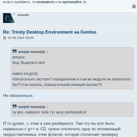
если я ошибаюсь, то
поправьте
а не
критикуйте
:о)
ormorph
Re: Trinity Desktop Environment на Gentoo
С
02.08.2024 06:08
о
о
б
sunjob
писал(а):
↑
щ
е
вопрос:
н
Код: Выделить всё
и
е
extern int g(int);
обязательно экстерн? определение в том-же модуле не прокатило-
бы?! (так сказать, показательная реакция косяка?!)
Не обязательно.
sunjob
писал(а):
↑
ну все, навалил тебе тут кучу, разбирайся!
Я то думал, с этим я уже разбирался. Там что бы всё было
нормально с g++ и -O2, нужно отключить одну из оптимизаций
предоставляемых этим флагом, которая отключает проверку