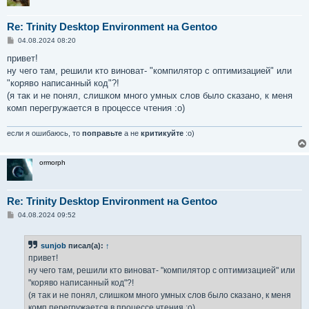
Re: Trinity Desktop Environment на Gentoo
С
04.08.2024 08:20
о
о
привет!
б
ну чего там, решили кто виноват- "компилятор с оптимизацией" или
щ
е
"коряво написанный код"?!
н
(я так и не понял, слишком много умных слов было сказано, к меня
и
е
комп перегружается в процессе чтения :о)
если я ошибаюсь, то
поправьте
а не
критикуйте
:о)
ormorph
Re: Trinity Desktop Environment на Gentoo
С
04.08.2024 09:52
о
о
б
sunjob
писал(а):
↑
щ
е
привет!
н
ну чего там, решили кто виноват- "компилятор с оптимизацией" или
и
е
"коряво написанный код"?!
(я так и не понял, слишком много умных слов было сказано, к меня
комп перегружается в процессе чтения :о)