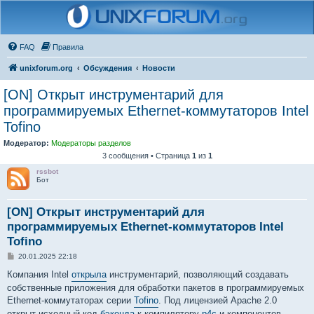
FAQ
Правила
unixforum.org
Обсуждения
Новости
[ON] Открыт инструментарий для
программируемых Ethernet-коммутаторов Intel
Tofino
Модератор:
Модераторы разделов
3 сообщения • Страница
1
из
1
rssbot
Бот
[ON] Открыт инструментарий для
программируемых Ethernet-коммутаторов Intel
Tofino
С
20.01.2025 22:18
о
о
Компания Intel
открыла
инструментарий, позволяющий создавать
б
собственные приложения для обработки пакетов в программируемых
щ
е
Ethernet-коммутаторах серии
Tofino
. Под лицензией Apache 2.0
н
открыт исходный код
бэкенда
к компилятору
p4c
и компонентов