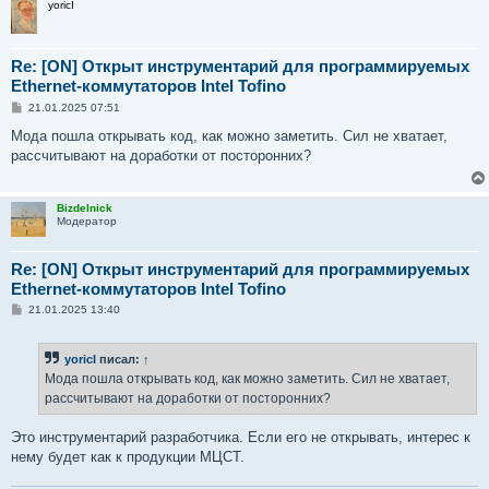
yoricI
Re: [ON] Открыт инструментарий для программируемых
Ethernet-коммутаторов Intel Tofino
С
21.01.2025 07:51
о
о
Мода пошла открывать код, как можно заметить. Сил не хватает,
б
рассчитывают на доработки от посторонних?
щ
е
н
и
Bizdelnick
е
Модератор
Re: [ON] Открыт инструментарий для программируемых
Ethernet-коммутаторов Intel Tofino
С
21.01.2025 13:40
о
о
б
yoricI
писал:
↑
щ
е
Мода пошла открывать код, как можно заметить. Сил не хватает,
н
рассчитывают на доработки от посторонних?
и
е
Это инструментарий разработчика. Если его не открывать, интерес к
нему будет как к продукции МЦСТ.