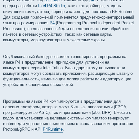
и
е
среды разработки
Intel P4 Studio
, таких как драйверы, модель
симуляции коммутатора, сервер и клиент для протокола BF Runtime.
Для создания приложений применяется предметно-ориентированный
язык программирования
P4
(Programming Protocol-independent Packet
Processors), предназначенный для определения логики обработки
пакетов в сетевых устройствах, таких как сетевые карты,
коммутаторы, маршрутизаторы и межсетевые экраны.
Опубликованный бэкенд позволяет транслировать программы на
языке P4 в представление, пригодное для установки на
коммутаторах серии Intel Tofino. Благодаря этому пользователи
коммутаторов могут создавать приложения, расширяющие штатную
функциональность, изменяющие логику работы или адаптирующие
устройство к специфике своих сетей.
Программы на языке P4 компилируются в представления для
целевых платформ, которые могут быть как аппаратными (FPGA,
программируемые ASIC), так и программными (x86, BPF). Вместе с
кодом для установки на целевые системы компилятор генерирует
runtime для управления приложением с использованием протоколов
Protobuf/gRPC и API
P4Runtime
.