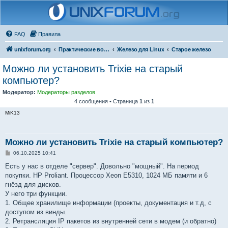
FAQ
Правила
unixforum.org
Практические вопросы
Железо для Linux
Старое железо
Можно ли установить Trixie на старый
компьютер?
Модератор:
Модераторы разделов
4 сообщения • Страница
1
из
1
MiK13
Можно ли установить Trixie на старый компьютер?
С
06.10.2025 10:41
о
о
Есть у нас в отделе "сервер". Довольно "мощный". На период
б
покупки. HP Proliant. Процессор Xeon E5310, 1024 МБ памяти и 6
щ
е
гнёзд для дисков.
н
У него три функции.
и
е
1. Общее хранилище информации (проекты, документация и т.д, с
доступом из винды.
2. Ретрансляция IP пакетов из внутренней сети в модем (и обратно)