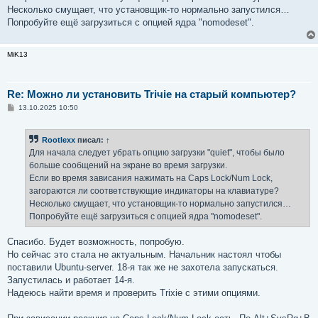
е
Несколько смущает, что установщик-то нормально запустился…
Попробуйте ещё загрузиться с опцией ядра "nomodeset".
MiK13
Re: Можно ли установить Triчie на старый компьютер?
С
13.10.2025 10:50
о
о
б
Rootlexx
писал:
↑
щ
е
Для начала следует убрать опцию загрузки "quiet", чтобы было
н
больше сообщений на экране во время загрузки.
и
е
Если во время зависания нажимать на Caps Lock/Num Lock,
загораются ли соответствующие индикаторы на клавиатуре?
Несколько смущает, что установщик-то нормально запустился…
Попробуйте ещё загрузиться с опцией ядра "nomodeset".
Спасибо. Будет возможность, попробую.
Но сейчас это стала не актуальным. Начальник настоял чтобы
поставили Ubuntu-server. 18-я так же не захотела запускаться.
Запустилась и работает 14-я.
Надеюсь найти время и проверить Trixie с этими опциями.