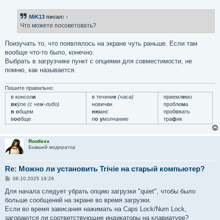
о
о
б
MiK13
писал:
↑
щ
е
Что можете посоветовать?
н
и
е
Поизучать то, что появлялось на экране чуть раньше. Если там
вообще что-то было, конечно.
Выбрать в загрузчике пункт с опциями для совместимости, не
помню, как называется.
Пишите правильно:
в консол
и
в течени
е
(часа)
приемл
е
мо
вк
у́пе
(с чем-либо)
нович
о
к
пробле
м
а
в о
бщем
ню
анс
проб
о
вать
в
оо
бще
п
о у
молчанию
тра
ф
ик
Rootlexx
Бывший модератор
Re: Можно ли установить Triчie на старый компьютер?
С
08.10.2025 19:29
о
о
Для начала следует убрать опцию загрузки "quiet", чтобы было
б
больше сообщений на экране во время загрузки.
щ
е
Если во время зависания нажимать на Caps Lock/Num Lock,
н
загораются ли соответствующие индикаторы на клавиатуре?
и