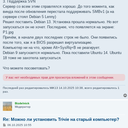
3. Поддержка SVN
Сервер со всем этим справлялся хорошо. До того момента, как
винда после обновления перестала поддерживать SMBv1 (а на
сервере стоял Debian 5 Lenny)
Решил поставить Debian 13. Установка прошла нормально. Но вот
запускаться он не хочет. Последнее, что появляется на экране:
P1.jpg
Причём, в начале двух последних строк не было. Они появились
после того, как я в BIOS разрешил виртуализацию.
Компьютер ни на что, кроме Alt+SysRq+B не реагирует.
Debian 9 запускается нормально. Пока поставили Ubuntu 14. Ubuntu
18 тоже не захотела запускаться.
Что можете посоветовать?
У вас нет необходимых прав для просмотра вложений в этом сообщении.
Последний раз редактировалось
MiK13
14.10.2025 10:38, всего редактировалось 1
раз.
Bizdelnick
Модератор
Re: Можно ли установить Triчie на старый компьютер?
С
06.10.2025 10:55