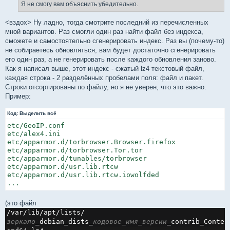
е
Я не смогу вам объяснить убедительно.
н
и
е
<вздох> Ну ладно, тогда смотрите последний из перечисленных
мной вариантов. Раз смогли один раз найти файл без индекса,
сможете и самостоятельно сгенерировать индекс. Раз вы (почему-то)
не собираетесь обновляться, вам будет достаточно сгенерировать
его один раз, а не генерировать после каждого обновления заново.
Как я написал выше, этот индекс - сжатый lz4 текстовый файл,
каждая строка - 2 разделённых пробелами поля: файл и пакет.
Строки отсортированы по файлу, но я не уверен, что это важно.
Пример:
Код:
Выделить всё
etc/GeoIP.conf                                        
etc/alex4.ini                                         
etc/apparmor.d/torbrowser.Browser.firefox             
etc/apparmor.d/torbrowser.Tor.tor                     
etc/apparmor.d/tunables/torbrowser                    
etc/apparmor.d/usr.lib.rtcw                           
etc/apparmor.d/usr.lib.rtcw.iowolfded                 
(это файл
/var/lib/apt/lists/
зеркало
_debian_dists_
кодовое_имя_версии
_contrib_Conten