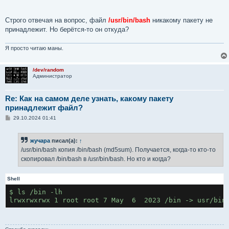
exit 0
Cтрого отвечая на вопрос, файл
/usr/bin/bash
никакому пакету не
$
принадлежит. Но берётся-то он откуда?
Я просто читаю маны.
/dev/random
Администратор
Re: Как на самом деле узнать, какому пакету
принадлежит файл?
С
29.10.2024 01:41
о
о
б
жучара
писал(а):
↑
щ
е
/usr/bin/bash копия /bin/bash (md5sum). Получается, когда-то кто-то
н
скопировал /bin/bash в /usr/bin/bash. Но кто и когда?
и
е
Shell
$ ls /bin -lh
lrwxrwxrwx 1 root root 7 May  6  2023 /bin -> usr/bin