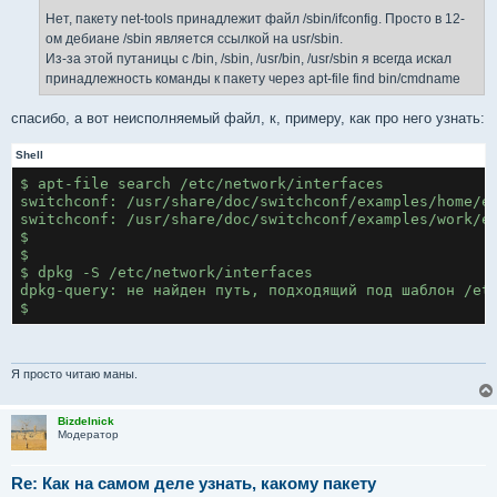
Нет, пакету net-tools принадлежит файл /sbin/ifconfig. Просто в 12-
ом дебиане /sbin является ссылкой на usr/sbin.
Из-за этой путаницы с /bin, /sbin, /usr/bin, /usr/sbin я всегда искал
принадлежность команды к пакету через apt-file find bin/cmdname
спасибо, а вот неисполняемый файл, к, примеру, как про него узнать:
Shell
$ apt-file search /etc/network/interfaces
switchconf: /usr/share/doc/switchconf/examples/home/e
switchconf: /usr/share/doc/switchconf/examples/work/e
$ 
$ 
$ dpkg -S /etc/network/interfaces 
dpkg-query: не найден путь, подходящий под шаблон /et
$
Я просто читаю маны.
Bizdelnick
Модератор
Re: Как на самом деле узнать, какому пакету