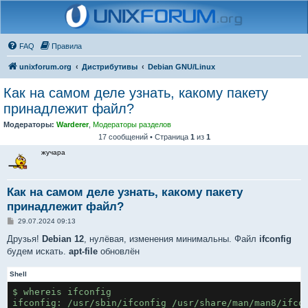
FAQ
Правила
unixforum.org
Дистрибутивы
Debian GNU/Linux
Как на самом деле узнать, какому пакету
принадлежит файл?
Модераторы:
Warderer
,
Модераторы разделов
17 сообщений • Страница
1
из
1
жучара
Как на самом деле узнать, какому пакету
принадлежит файл?
С
29.07.2024 09:13
о
о
Друзья!
Debian 12
, нулёвая, изменения минимальны. Файл
ifconfig
б
будем искать.
apt-file
обновлён
щ
е
н
Shell
и
е
$ whereis ifconfig
ifconfig: /usr/sbin/ifconfig /usr/share/man/man8/ifco