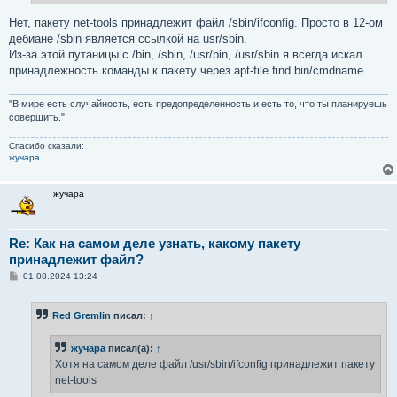
е
Нет, пакету net-tools принадлежит файл /sbin/ifconfig. Просто в 12-ом
дебиане /sbin является ссылкой на usr/sbin.
Из-за этой путаницы с /bin, /sbin, /usr/bin, /usr/sbin я всегда искал
принадлежность команды к пакету через apt-file find bin/cmdname
"В мире есть случайность, есть предопределенность и есть то, что ты планируешь
совершить."
Спасибо сказали:
жучара
жучара
Re: Как на самом деле узнать, какому пакету
принадлежит файл?
С
01.08.2024 13:24
о
о
б
Red Gremlin
писал:
↑
щ
е
н
жучара
писал(а):
↑
и
е
Хотя на самом деле файл /usr/sbin/ifconfig принадлежит пакету
net-tools