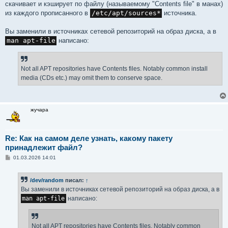
скачивает и кэширует по файлу (называемому "Contents file" в манах)
из каждого прописанного в
/etc/apt/sources*
источника.
Вы заменили в источниках сетевой репозиторий на образ диска, а в
man apt-file
написано:
Not all APT repositories have Contents files. Notably common install
media (CDs etc.) may omit them to conserve space.
жучара
Re: Как на самом деле узнать, какому пакету
принадлежит файл?
С
01.03.2026 14:01
о
о
б
/dev/random
писал:
↑
щ
е
Вы заменили в источниках сетевой репозиторий на образ диска, а в
н
man apt-file
написано:
и
е
Not all APT repositories have Contents files. Notably common