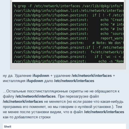
% grep -F /etc/network/interfaces /var/lib/dpkg/info/*
/var/lib/dpkg/info/ifupdown.list:/etc/network/interfaces.
/var/lib/dpkg/info/ifupdown.postinst:  if [ ! -f /etc/net
/var/lib/dpkg/info/ifupdown.postinst:      echo "Creating
/var/lib/dpkg/info/ifupdown.postinst:      echo "# interf
/var/lib/dpkg/info/ifupdown.postinst:      echo "# Includ
/var/lib/dpkg/info/ifupdown.postinst:      echo "source /
/var/lib/dpkg/info/ifupdown.postinst:      report_warn "/
/var/lib/dpkg/info/ifupdown.postrm:    # Note: We don't r
/var/lib/dpkg/info/ifupdown.preinst:if [ -f /etc/network/
/var/lib/dpkg/info/ifupdown.preinst:  f=/etc/network/inte
/var/lib/dpkg/info/ifupdown.preinst:    if [ `wc -c < /et
/var/lib/dpkg/info/ifupdown.preinst:      echo -n "Removi
/var/lib/dpkg/info/ifupdown.preinst:      rm /etc/network
%
ну да. Удаление
ifupdown
+ удаление
/etc/network/interfaces
+
инсталляция
ifupdown
дало
/etc/network/interfaces
...Остальные посстинсталляционные скрипты не не обращаются к
файлу
/etc/network/interfaces
. При перезагрузке файл
/etc/network/interfaces
не меняется (но если разве что какая-нибудь
программа его поменяет, но мы говорим о нулёвой установке.). Тем
не менее после установки видим, что в файл
/etc/network/interfaces
как-то добавляются строки
Shell