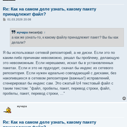
Re: Как на самом деле узнать, какому пакету
принадлежит файл?
С
01.03.2026 20:08
о
о
б
жучара
писал(а):
↑
щ
е
а как же узнать-то, к какому файлу принадлежит пакет? Вы бы как
н
делали?
и
е
Я бы использовал сетевой репозиторий, а не диски. Если это по
каким-либо причинам невозможно, решал бы проблему, делающую
это невозможным. Если нерешаемо, искал бы в установленных
пакетах. Если и это не прдходит, скачал бы индекс из сетевого
репозитория. Если нужен идеально совпадающий с дисками, без
накопившихся в сетевом репозитории (важных!) исправлений,
сгенерировал бы индекс сам. Это сжатый lz4 текстовый файл с
таким текстом: "файл, пробелы, пакет, перевод строки, файл,
пробелы, пакет, перевод строки, ..."
жучара
Re: Как на самом деле узнать, какому пакету