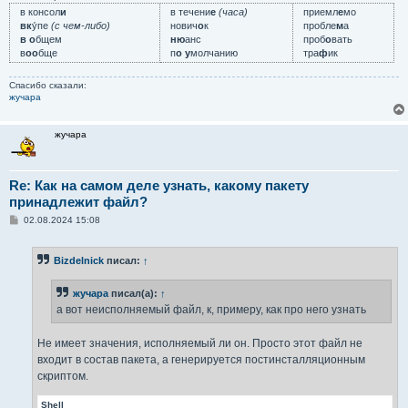
в консол
и
в течени
е
(часа)
приемл
е
мо
вк
у́пе
(с чем-либо)
нович
о
к
пробле
м
а
в о
бщем
ню
анс
проб
о
вать
в
оо
бще
п
о у
молчанию
тра
ф
ик
Спасибо сказали:
жучара
жучара
Re: Как на самом деле узнать, какому пакету
принадлежит файл?
С
02.08.2024 15:08
о
о
б
Bizdelnick
писал:
↑
щ
е
н
жучара
писал(а):
↑
и
е
а вот неисполняемый файл, к, примеру, как про него узнать
Не имеет значения, исполняемый ли он. Просто этот файл не
входит в состав пакета, а генерируется постинсталляционным
скриптом.
Shell