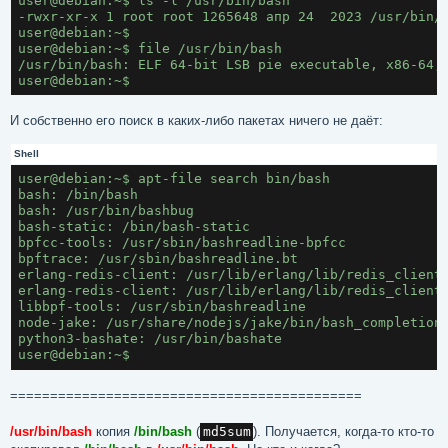
user@debian:~$ ls -l /usr/bin/bash
-rwxr-xr-x 1 root root 1265648 апр 24  2023 /usr/bin/
user@debian:~$
user@debian:~$ file /usr/bin/bash
/usr/bin/bash: ELF 64-bit LSB pie executable, x86-64,
user@debian:~$ 
И собственно его поиск в каких-либо пакетах ничего не даёт:
Shell
user@debian:~$ apt-file search bin/bash
bash: /bin/bash                           
bash: /usr/bin/bashbug
bash-static: /bin/bash-static
bpfcc-tools: /usr/sbin/bashreadline-bpfcc
bpftrace: /usr/sbin/bashreadline.bt
erlang-redis-client: /usr/lib/erlang/lib/redis_client
erlang-redis-client: /usr/lib/erlang/lib/redis_client
libbpf-tools: /usr/sbin/bashreadline
node-jake: /usr/share/nodejs/jake/bin/bash_completion
python3-bashate: /usr/bin/bashate
user@debian:~$ 
============================================
/usr/bin/bash
копия
/bin/bash
(
md5sum
). Получается, когда-то кто-то