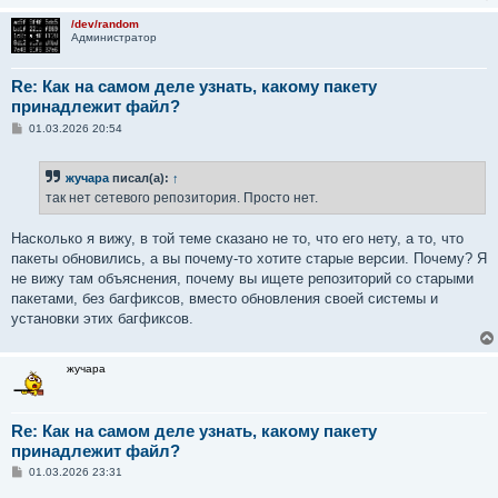
/dev/random
Администратор
Re: Как на самом деле узнать, какому пакету
принадлежит файл?
С
01.03.2026 20:54
о
о
б
жучара
писал(а):
↑
щ
е
так нет сетевого репозитория. Просто нет.
н
и
е
Насколько я вижу, в той теме сказано не то, что его нету, а то, что
пакеты обновились, а вы почему-то хотите старые версии. Почему? Я
не вижу там объяснения, почему вы ищете репозиторий со старыми
пакетами, без багфиксов, вместо обновления своей системы и
установки этих багфиксов.
жучара
Re: Как на самом деле узнать, какому пакету
принадлежит файл?
С
01.03.2026 23:31
о
о