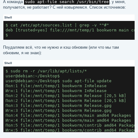
А команда
sudo apt-file search /usr/bin/tree
, у меня,
получается, не работает? С ней ковыряемся. Список источников:
Shell
$ cat /etc/apt/sources.list | grep -v "^#"
deb [trusted=yes] file:///mnt/temp/1 bookworm main co
$
Поудаляем всё, что не нужно и кэш обновим (или что мы там
обновим, я не знаю):
Shell
$ sudo rm -r /var/lib/apt/lists/*
user@debian:~/Desktop$ 
user@debian:~/Desktop$ sudo apt-file update
Пол:1 file:/mnt/temp/1 bookworm InRelease
Игн:1 file:/mnt/temp/1 bookworm InRelease
Пол:2 file:/mnt/temp/1 bookworm Release [20,5 kB]
Пол:2 file:/mnt/temp/1 bookworm Release [20,5 kB]
Пол:3 file:/mnt/temp/1 bookworm Release.gpg
Игн:3 file:/mnt/temp/1 bookworm Release.gpg
Пол:4 file:/mnt/temp/1 bookworm/main amd64 Packages [
Игн:4 file:/mnt/temp/1 bookworm/main amd64 Packages
Пол:5 file:/mnt/temp/1 bookworm/contrib amd64 Package
Игн:5 file:/mnt/temp/1 bookworm/contrib amd64 Package
Пол:6 file:/mnt/temp/1 bookworm/non-free-firmware amd