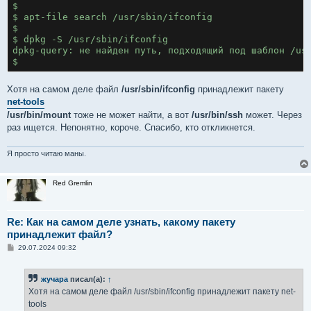
$ 
$ apt-file search /usr/sbin/ifconfig
$ 
$ dpkg -S /usr/sbin/ifconfig
dpkg-query: не найден путь, подходящий под шаблон /us
$
Хотя на самом деле файл
/usr/sbin/ifconfig
принадлежит пакету
net-tools
/usr/bin/mount
тоже не может найти, а вот
/usr/bin/ssh
может. Через
раз ищется. Непонятно, короче. Спасибо, кто откликнется.
Я просто читаю маны.
Red Gremlin
Re: Как на самом деле узнать, какому пакету
принадлежит файл?
С
29.07.2024 09:32
о
о
б
жучара
писал(а):
↑
щ
е
Хотя на самом деле файл /usr/sbin/ifconfig принадлежит пакету net-
н
tools
и