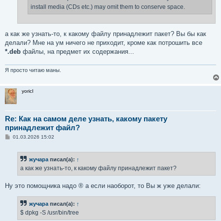
install media (CDs etc.) may omit them to conserve space.
а как же узнать-то, к какому файлу принадлежит пакет? Вы бы как
делали? Мне на ум ничего не приходит, кроме как потрошить все
*.deb
файлы, на предмет их содержания...
Я просто читаю маны.
yoricI
Re: Как на самом деле узнать, какому пакету
принадлежит файл?
С
01.03.2026 15:02
о
о
б
жучара
писал(а):
↑
щ
е
а как же узнать-то, к какому файлу принадлежит пакет?
н
и
е
Ну это помощника надо ® а если наоборот, то Вы ж уже делали:
жучара
писал(а):
↑
$ dpkg -S /usr/bin/tree