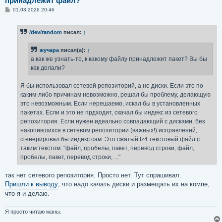
принадлежит файл?
С
01.03.2026 20:46
о
о
б
/dev/random
писал:
↑
щ
е
н
жучара
писал(а):
↑
и
е
а как же узнать-то, к какому файлу принадлежит пакет? Вы бы
как делали?
Я бы использовал сетевой репозиторий, а не диски. Если это по
каким-либо причинам невозможно, решал бы проблему, делающую
это невозможным. Если нерешаемо, искал бы в установленных
пакетах. Если и это не прдходит, скачал бы индекс из сетевого
репозитория. Если нужен идеально совпадающий с дисками, без
накопившихся в сетевом репозитории (важных!) исправлений,
сгенерировал бы индекс сам. Это сжатый lz4 текстовый файл с
таким текстом: "файл, пробелы, пакет, перевод строки, файл,
пробелы, пакет, перевод строки, ..."
так нет сетевого репозитория. Просто нет. Тут спрашивал.
Пришли к выводу
, что надо качать диски и размещать их на компе,
что я и делаю.
Я просто читаю маны.