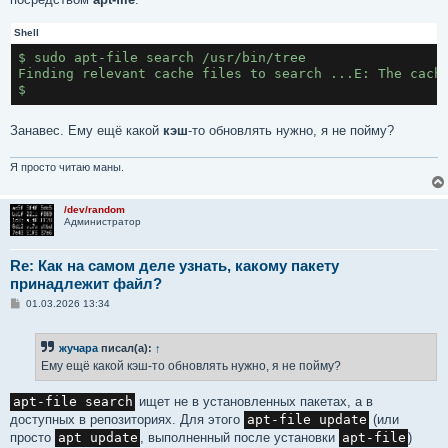
Shell
$ sudo apt-file search /usr/bin/tree
Finding relevant cache files to search ...E: The cach
$
Занавес. Ему ещё какой
кэш
-то обновлять нужно, я не пойму?
Я просто читаю маны.
/dev/random
Администратор
Re: Как на самом деле узнать, какому пакету
принадлежит файл?
С
01.03.2026 13:34
о
о
б
жучара
писал(а):
↑
щ
е
Ему ещё какой кэш-то обновлять нужно, я не пойму?
н
и
е
apt-file search
ищет не в установленных пакетах, а в
доступных в репозиториях. Для этого
apt-file update
(или
просто
apt update
, выполненный после установки
apt-file
)