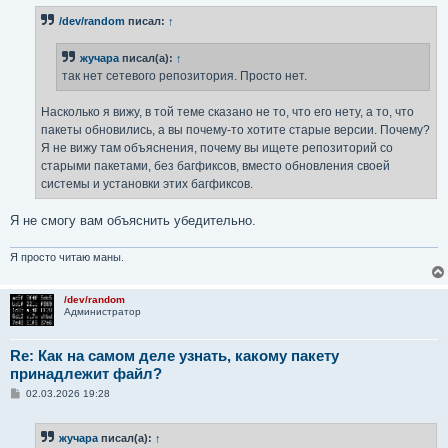
б
/dev/random
писал:
↑
щ
е
н
жучара
писал(а):
↑
и
е
так нет сетевого репозитория. Просто нет.
Насколько я вижу, в той теме сказано не то, что его нету, а то, что
пакеты обновились, а вы почему-то хотите старые версии. Почему?
Я не вижу там объяснения, почему вы ищете репозиторий со
старыми пакетами, без багфиксов, вместо обновления своей
системы и установки этих багфиксов.
Я не смогу вам объяснить убедительно.
Я просто читаю маны.
/dev/random
Администратор
Re: Как на самом деле узнать, какому пакету
принадлежит файл?
С
02.03.2026 19:28
о
о
б
жучара
писал(а):
↑
щ