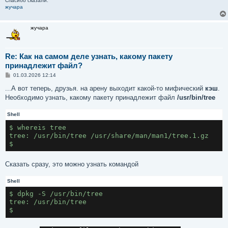
Спасибо сказали:
жучара
жучара
Re: Как на самом деле узнать, какому пакету
принадлежит файл?
С
01.03.2026 12:14
о
о
...А вот теперь, друзья. на арену выходит какой-то мифический
кэш
.
б
Необходимо узнать, какому пакету принадлежит файл
/usr/bin/tree
щ
е
н
Shell
и
е
$ whereis tree
tree: /usr/bin/tree /usr/share/man/man1/tree.1.gz
$
Сказать сразу, это можно узнать командой
Shell
$ dpkg -S /usr/bin/tree
tree: /usr/bin/tree
$