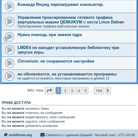
Команда ffmpeg перезагружает компьютер.
Управление проксированием сетевого трафика
виртуальных машин QEMU/KVM с хоста Linux Debian
Проксирование трафика виртуальных машин
Нужна помощь при замене ядра
LMDE6 не находит установленную библиотеку при
запуске игры
Chromium: не сохраняются настройки
не обновляется, не устанавливаются программы
не удаётся установить некоторые программы в дебиан 12
Страница
1
из
194
1
2
3
4
5
194
След.
5801 тема
…
ПРАВА ДОСТУПА
Вы
не можете
начинать темы
Вы
не можете
отвечать на сообщения
Вы
не можете
редактировать свои сообщения
Вы
не можете
удалять свои сообщения
Вы
не можете
добавлять вложения
unixforum.org
Связаться с администрацией
Часовой пояс:
UTC+03:00