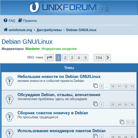
FAQ
Правила
unixforum.org
Дистрибутивы
Debian GNU/Linux
Debian GNU/Linux
Модераторы:
Warderer
,
Модераторы разделов
Страница
1
из
194
1
2
3
4
5
194
След.
5801 тема
…
Темы
Небольшие новости по Debian GNU/Linux
мелкие новости и события проекта Debian
1
10
11
12
13
…
Обсуждаем Debian, отзывы, впечатления
технические проблемы здесь не обсуждаем
1
23
24
25
26
…
Сборник советов новичку в Debian
По просьбам трудящихся
1
2
Использование менеджеров пакетов Debian
1
24
25
26
27
…