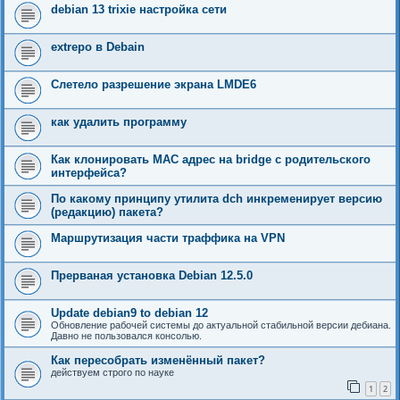
debian 13 trixie настройка сети
extrepo в Debain
Слетело разрешение экрана LMDE6
как удалить программу
Как клонировать MAC адрес на bridge с родительского
интерфейса?
По какому принципу утилита dch инкременирует версию
(редакцию) пакета?
Маршрутизация части траффика на VPN
Прерваная установка Debian 12.5.0
Update debian9 to debian 12
Обновление рабочей системы до актуальной стабильной версии дебиана.
Давно не пользовался консолью.
Как пересобрать изменённый пакет?
действуем строго по науке
1
2