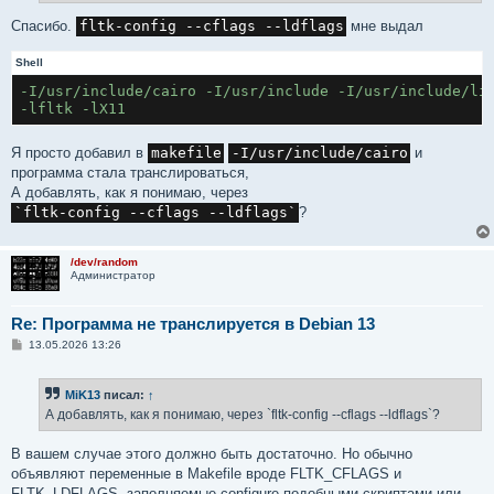
Спасибо.
fltk-config --cflags --ldflags
мне выдал
Shell
-I/usr/include/cairo -I/usr/include -I/usr/include/li
-lfltk -lX11
Я просто добавил в
makefile
-I/usr/include/cairo
и
программа стала транслироваться,
А добавлять, как я понимаю, через
`fltk-config --cflags --ldflags`
?
/dev/random
Администратор
Re: Программа не транслируется в Debian 13
С
13.05.2026 13:26
о
о
б
MiK13
писал:
↑
щ
е
А добавлять, как я понимаю, через `fltk-config --cflags --ldflags`?
н
и
е
В вашем случае этого должно быть достаточно. Но обычно
объявляют переменные в Makefile вроде FLTK_CFLAGS и
FLTK_LDFLAGS, заполняемые configure-подобными скриптами или