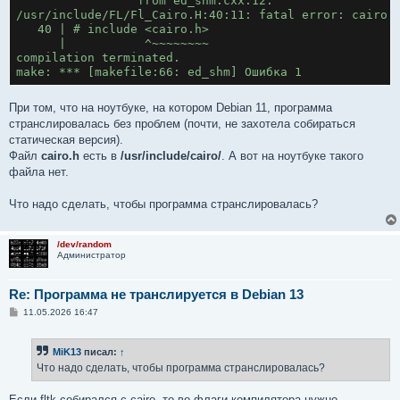
                 from ed_shm.cxx:12:
/usr/include/FL/Fl_Cairo.H:40:11: fatal error: cairo.
   40 | # include <cairo.h>
      |           ^~~~~~~~~
compilation terminated.
make: *** [makefile:66: ed_shm] Ошибка 1
При том, что на ноутбуке, на котором Debian 11, программа
странслировалась без проблем (почти, не захотела собираться
статическая версия).
Файл
cairo.h
есть в
/usr/include/cairo/
. А вот на ноутбуке такого
файла нет.
Что надо сделать, чтобы программа странслировалась?
/dev/random
Администратор
Re: Программа не транслируется в Debian 13
С
11.05.2026 16:47
о
о
б
MiK13
писал:
↑
щ
е
Что надо сделать, чтобы программа странслировалась?
н
и
е
Если fltk собирался с cairo, то во флаги компилятора нужно