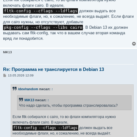
включать флаги cairo. В идеале,
fltk-config --cflags --ldflags
должен выдать все
необходимые флаги, но, к сожалению, не всегда выдаёт. Если флаги
для cairo нужны, но отсутствуют, добавьте
pkg-config --cflags --libs cairo
. В Debian 13 их должен
выдавать сам fltk-config, так что в вашем случае вторая команда
вряд ли понадобится.
MiK13
Re: Программа не транслируется в Debian 13
С
13.05.2026 12:09
о
о
б
/dev/random
писал:
↑
щ
е
н
MiK13
писал:
↑
и
е
Что надо сделать, чтобы программа странслировалась?
Если fltk собирался с cairo, то во флаги компилятора нужно
включать флаги cairo. В идеале,
fltk-config --cflags --ldflags
должен выдать все
необходимые флаги, но, к сожалению, не всегда выдаёт.