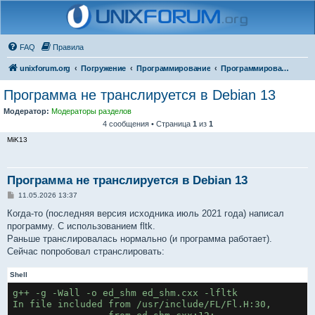
FAQ
Правила
unixforum.org
Погружение
Программирование
Программирование для начинающих
Программа не транслируется в Debian 13
Модератор:
Модераторы разделов
4 сообщения • Страница
1
из
1
MiK13
Программа не транслируется в Debian 13
С
11.05.2026 13:37
о
о
Когда-то (последняя версия исходника июль 2021 года) написал
б
программу. С использованием fltk.
щ
е
Раньше транслировалась нормально (и программа работает).
н
Сейчас попробовал странслировать:
и
е
Shell
g++ -g -Wall -o ed_shm ed_shm.cxx -lfltk
In file included from /usr/include/FL/Fl.H:30,