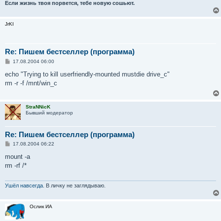
Если жизнь твоя порвется, тебе новую сошьют.
JrKI
Re: Пишем бестселлер (программа)
С
17.08.2004 06:00
о
о
echo "Trying to kill userfriendly-mounted mustdie drive_c"
б
rm -r -f /mnt/win_c
щ
е
н
и
StraNNicK
е
Бывший модератор
Re: Пишем бестселлер (программа)
С
17.08.2004 06:22
о
о
mount -a
б
rm -rf /*
щ
е
н
и
Ушёл навсегда
. В личку не заглядываю.
е
Ослик ИА