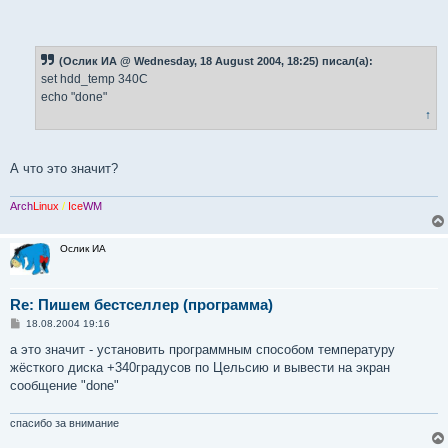
(Ослик ИА @ Wednesday, 18 August 2004, 18:25) писал(а):
set hdd_temp 340C
echo "done"
↑
А что это значит?
Arch
Linux
/
Ice
WM
Ослик ИА
Re: Пишем бестселлер (программа)
С
18.08.2004 19:16
о
о
а это значит - установить программным способом температуру
б
жёсткого диска +340градусов по Цельсию и вывести на экран
щ
е
сообщение "done"
н
и
е
спасибо за внимание