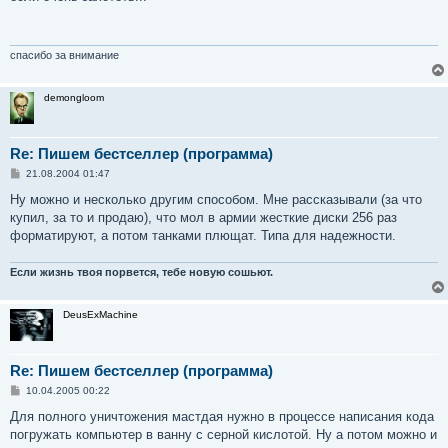
б
щ
е
н
и
спасибо за внимание
е
demongloom
Re: Пишем бестселлер (программа)
С
21.08.2004 01:47
о
о
Ну можно и несколько другим способом. Мне рассказывали (за что
б
купил, за то и продаю), что мол в армии жесткие диски 256 раз
щ
е
форматируют, а потом танками плющат. Типа для надежности.
н
и
е
Если жизнь твоя порвется, тебе новую сошьют.
DeusExMachine
Re: Пишем бестселлер (программа)
С
10.04.2005 00:22
о
о
Для полного уничтожения мастдая нужно в процессе написания кода
б
погружать компьютер в ванну с серной кислотой. Ну а потом можно и
щ