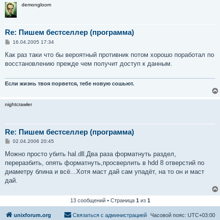
demongloom
Re: Пишем бестселлер (программа)
С
16.04.2005 17:34
о
о
Как раз таки что бы вероятный противник потом хорошо поработал по
б
восстановлению прежде чем получит доступ к данным.
щ
е
н
и
Если жизнь твоя порвется, тебе новую сошьют.
е
nightcrawler
Re: Пишем бестселлер (программа)
С
02.04.2006 20:45
о
о
Можно просто убить hal.dll.Два раза форматнуть раздел,
б
переразбить, опять форматнуть,просверлить в hdd 8 отверстий по
щ
е
диаметру блина и всё...Хотя маст дай сам упадёт, на то он и маст
н
дай.
и
е
13 сообщений • Страница
1
из
1
unixforum.org
Связаться с администрацией
Часовой пояс:
UTC+03:00