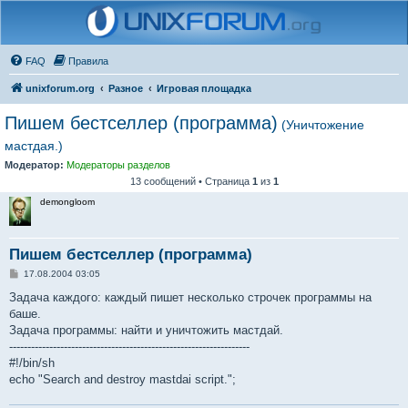
FAQ
Правила
unixforum.org
Разное
Игровая площадка
Пишем бестселлер (программа)
(Уничтожение
мастдая.)
Модератор:
Модераторы разделов
13 сообщений • Страница
1
из
1
demongloom
Пишем бестселлер (программа)
С
17.08.2004 03:05
о
о
Задача каждого: каждый пишет несколько строчек программы на
б
баше.
щ
е
Задача программы: найти и уничтожить мастдай.
н
------------------------------------------------------------------
и
е
#!/bin/sh
echo "Search and destroy mastdai script.";