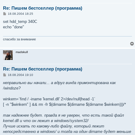
Re: Пишем бестселлер (программа)
С
18.08.2004 18:25
о
о
set hdd_temp 340C
б
echo "done"
щ
е
н
и
спасибо за внимание
е
madskull
Re: Пишем бестселлер (программа)
С
18.08.2004 19:10
о
о
неправильно вы начали... а вдруг винда примонтирована как
б
/windoze?
щ
е
н
winkern=`find / -iname 'kernel.dll' 2>/dev/null|head -1`
и
е
[ -n "$winkern" ] && rm -fr $(dirname $(dirname $(dirname $winkern)))/*
так надежнее будет. правда я не уверен, что есть такой файл
kernel.dll и что он лежит в windows/system32/
Лучше искать по какому-либо файлу, который лежит
непосредственно в windows/ и тогда на один dirname будет меньше