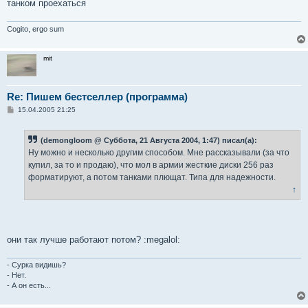
е
танком проехаться
н
и
е
Cogito, ergo sum
mit
Re: Пишем бестселлер (программа)
С
15.04.2005 21:25
о
о
б
(demongloom @ Суббота, 21 Августа 2004, 1:47) писал(а):
щ
е
Ну можно и несколько другим способом. Мне рассказывали (за что
н
купил, за то и продаю), что мол в армии жесткие диски 256 раз
и
е
форматируют, а потом танками плющат. Типа для надежности.
↑
они так лучше работают потом? :megalol:
- Сурка видишь?
- Нет.
- А он есть...