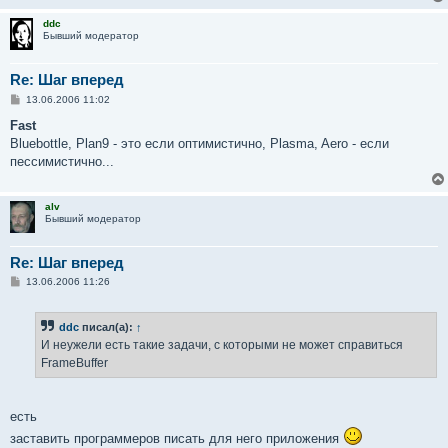
н
и
ddc
е
Бывший модератор
Re: Шаг вперед
С
13.06.2006 11:02
о
о
Fast
б
Bluebottle, Plan9 - это если оптимистично, Plasma, Aero - если
щ
е
пессимистично...
н
и
е
alv
Бывший модератор
Re: Шаг вперед
С
13.06.2006 11:26
о
о
б
ddc
писал(а):
↑
щ
е
И неужели есть такие задачи, с которыми не может справиться
н
FrameBuffer
и
е
есть
заставить программеров писать для него приложения