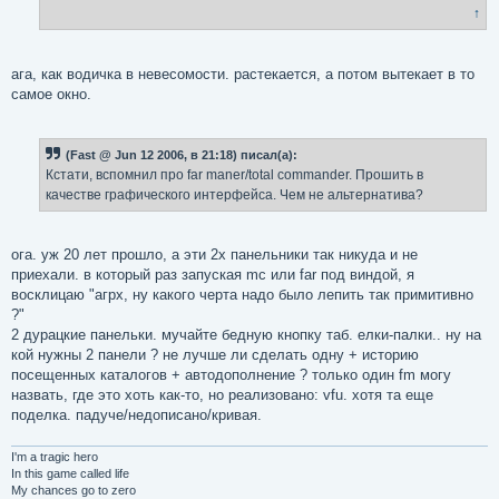
↑
ага, как водичка в невесомости. растекается, а потом вытекает в то
самое окно.
(Fast @ Jun 12 2006, в 21:18) писал(а):
Кстати, вспомнил про far maner/total commander. Прошить в
качестве графического интерфейса. Чем не альтернатива?
ога. уж 20 лет прошло, а эти 2х панельники так никуда и не
приехали. в который раз запуская mc или far под виндой, я
восклицаю "агрх, ну какого черта надо было лепить так примитивно
?"
2 дурацкие панельки. мучайте бедную кнопку таб. елки-палки.. ну на
кой нужны 2 панели ? не лучше ли сделать одну + историю
посещенных каталогов + автодополнение ? только один fm могу
назвать, где это хоть как-то, но реализовано: vfu. хотя та еще
поделка. падуче/недописано/кривая.
I'm a tragic hero
In this game called life
My chances go to zero