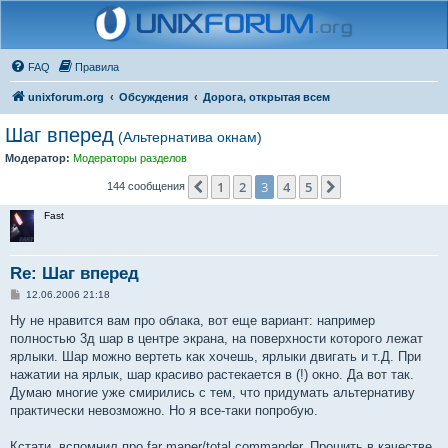
FAQ
Правила
unixforum.org
Обсуждения
Дорога, открытая всем
Шаг вперед
(Альтернатива окнам)
Модератор:
Модераторы разделов
1
2
3
4
5
Пред.
След.
144 сообщения
Fast
Re: Шаг вперед
С
12.06.2006 21:18
о
о
Ну не нравится вам про облака, вот еще вариант: например
б
полностью 3д шар в центре экрана, на поверхности которого лежат
щ
е
ярлыки. Шар можно вертеть как хочешь, ярлыки двигать и т.Д. При
н
нажатии на ярлык, шар красиво растекается в (!) окно. Да вот так.
и
е
Думаю многие уже смирились с тем, что придумать альтернативу
практически невозможно. Но я все-таки попробую.
Кстати, вспомнил про far maner/total commander. Прошить в качестве