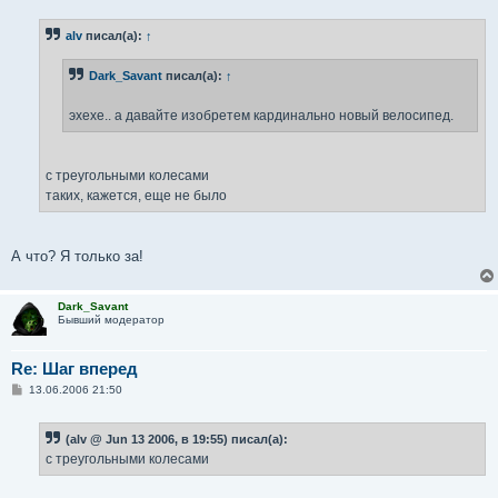
о
б
alv
писал(а):
↑
щ
е
н
Dark_Savant
писал(а):
↑
и
е
эхехе.. а давайте изобретем кардинально новый велосипед.
с треугольными колесами
таких, кажется, еще не было
А что? Я только за!
Dark_Savant
Бывший модератор
Re: Шаг вперед
С
13.06.2006 21:50
о
о
б
(alv @ Jun 13 2006, в 19:55) писал(а):
щ
е
с треугольными колесами
н
и
е