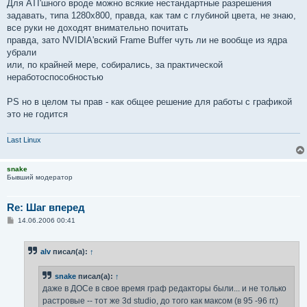
е
Для ATI'шного вроде можно всякие нестандартные разрешения
н
задавать, типа 1280х800, правда, как там с глубиной цвета, не знаю,
и
е
все руки не доходят внимательно почитать
правда, зато NVIDIA'вский Frame Buffer чуть ли не вообще из ядра
убрали
или, по крайней мере, собирались, за практической
неработоспособностью
PS но в целом ты прав - как общее решение для работы с графикой
это не годится
Last Linux
snake
Бывший модератор
Re: Шаг вперед
С
14.06.2006 00:41
о
о
б
alv
писал(а):
↑
щ
е
н
snake
писал(а):
↑
и
е
даже в ДОСе в свое время граф редакторы были... и не только
растровые -- тот же 3d studio, до того как максом (в 95 -96 гг.)