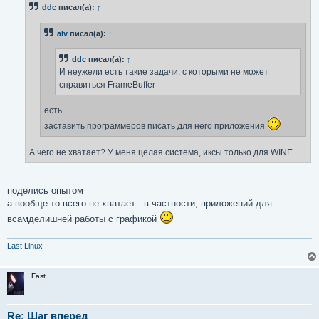
б
ddc
писал(а):
↑
щ
е
н
alv
писал(а):
↑
и
е
ddc
писал(а):
↑
И неужели есть такие задачи, с которыми не может
справиться FrameBuffer
есть
заставить программеров писать для него приложения
А чего не хватает? У меня целая система, иксы только для WINE...
поделись опытом
а вообще-то всего не хватает - в частности, приложений для
всамделишней работы с графикой
Last Linux
Fast
Re: Шаг вперед