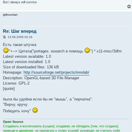
But I always will survive
gtlinuxman
Re: Шаг вперед
С
13.06.2006 02:16
о
о
Есть такая штучка
б
"+--> Цитата("portages. esearch в помощь
") * x11-misc/3dfm
щ
е
Latest version available: 1.0
н
Latest version installed: 1.0
и
е
Size of downloaded files: 136 kB
Homepage:
http://sourceforge.net/projects/innolab/
Description: OpenGL-based 3D File Manager
License: GPL-2
[quote]
была бы удобна если бы не "мышь", а "перчатка":
"Верчу, кручу.
Победить хочу"
Open Source
Создавать и воспитывать [сущее]; создавая, не обладать [тем, что создано];
приводя в движение, не прилагать к этому усилий; руководя, не считать себя