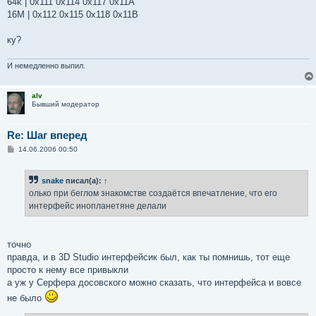
64k | 0x111 0x114 0x117 0x11A
16M | 0x112 0x115 0x118 0x11B
ку?
И немедленно выпил.
alv
Бывший модератор
Re: Шаг вперед
С
14.06.2006 00:50
о
о
б
snake
писал(а):
↑
щ
е
олько при беглом знакомстве создаётся впечатление, что его
н
интерфейс инопланетяне делали
и
е
точно
правда, и в 3D Studio интерфейсик был, как ты помнишь, тот еще
просто к нему все привыкли
а уж у Серфера досовского можно сказать, что интерфейса и вовсе
не было