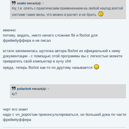
snake
писал(а):
↑
Ну, т.е. опять с практическим применением на любой наугад взятой
системе такие вилы, что можно в расчет и не брать.
именно
потому, видать, никто ничего сложнее fbi и fbshot для
фреймбуффера и не писал
кстати запомнилась шуточка автора fbshot из официальной к нему
документации - с помощью этой программы вы с легкостью можете
превратить свой компьютер в кучу shit
првда, теперь fbshot как-то по другому называется
polachok
писал(а):
↑
ку?
черт его знает
надо с vn_popov'ым проконсультироваться, он большой дока по части
фреймбуффера