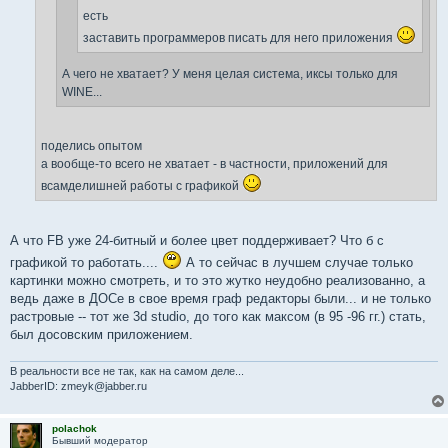
есть
заставить программеров писать для него приложения
А чего не хватает? У меня целая система, иксы только для
WINE...
поделись опытом
а вообще-то всего не хватает - в частности, приложений для
всамделишней работы с графикой
А что FB уже 24-битный и более цвет поддерживает? Что б с
графикой то работать....
А то сейчас в лучшем случае только
картинки можно смотреть, и то это жутко неудобно реализованно, а
ведь даже в ДОСе в свое время граф редакторы были... и не только
растровые -- тот же 3d studio, до того как максом (в 95 -96 гг.) стать,
был досовским приложением.
В реальности все не так, как на самом деле...
JabberID: zmeyk@jabber.ru
polachok
Бывший модератор