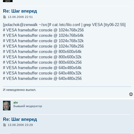
Re: Шаг вперед
С
13.06.2006 22:51
о
о
[polachok@zenwalk ~/src]# cat /etc/lilo.conf | grep VESA [tty06-22:55]
б
# VESA framebuffer console @ 1024x768x256
щ
е
# VESA framebuffer console @ 1024x768x64k
н
# VESA framebuffer console @ 1024x768x32k
и
е
# VESA framebuffer console @ 1024x768x256
# VESA framebuffer console @ 800x600x64k
# VESA framebuffer console @ 800x600x32k
# VESA framebuffer console @ 800x600x256
# VESA framebuffer console @ 640x480x64k
# VESA framebuffer console @ 640x480x32k
# VESA framebuffer console @ 640x480x256
И немедленно выпил.
alv
Бывший модератор
Re: Шаг вперед
С
13.06.2006 23:29
о
о