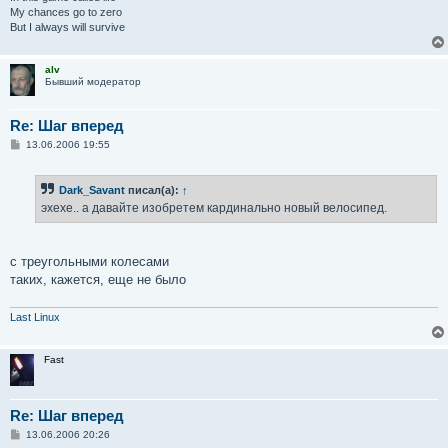
My chances go to zero
But I always will survive
alv
Бывший модератор
Re: Шаг вперед
С
13.06.2006 19:55
о
о
б
Dark_Savant
писал(а):
↑
щ
е
эхехе.. а давайте изобретем кардинально новый велосипед.
н
и
е
с треугольными колесами
таких, кажется, еще не было
Last Linux
Fast
Re: Шаг вперед
С
13.06.2006 20:26
о