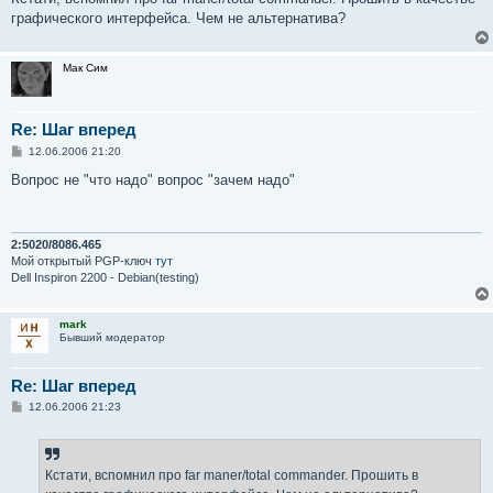
графического интерфейса. Чем не альтернатива?
Мак Сим
Re: Шаг вперед
С
12.06.2006 21:20
о
о
Вопрос не "что надо" вопрос "зачем надо"
б
щ
е
н
и
2:5020/8086.465
е
Мой открытый PGP-ключ
тут
Dell Inspiron 2200 - Debian(testing)
mark
Бывший модератор
Re: Шаг вперед
С
12.06.2006 21:23
о
о
б
щ
е
Кстати, вспомнил про far maner/total commander. Прошить в
н