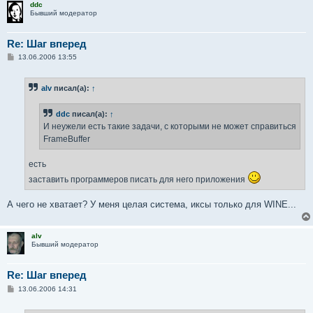
ddc
Бывший модератор
Re: Шаг вперед
С
13.06.2006 13:55
о
о
б
alv
писал(а):
↑
щ
е
н
ddc
писал(а):
↑
и
е
И неужели есть такие задачи, с которыми не может справиться
FrameBuffer
есть
заставить программеров писать для него приложения
А чего не хватает? У меня целая система, иксы только для WINE...
alv
Бывший модератор
Re: Шаг вперед
С
13.06.2006 14:31
о
о