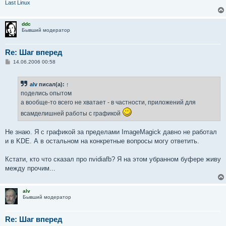
Last Linux
ddc
Бывший модератор
Re: Шаг вперед
С
14.06.2006 00:58
о
о
б
alv
писал(а):
↑
щ
е
поделись опытом
н
а вообще-то всего не хватает - в частности, приложений для
и
е
всамделишней работы с графикой
Не знаю. Я с графикой за пределами ImageMagick давно не работал
и в KDE. А в остальном на конкретные вопросы могу ответить.
Кстати, кто что сказал про nvidiafb? Я на этом убранном буфере живу
между прочим...
alv
Бывший модератор
Re: Шаг вперед