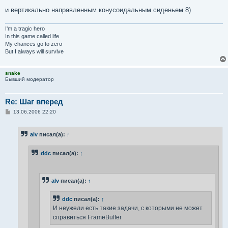
и вертикально направленным конусоидальным сиденьем 8)
I'm a tragic hero
In this game called life
My chances go to zero
But I always will survive
snake
Бывший модератор
Re: Шаг вперед
С
13.06.2006 22:20
о
о
б
alv
писал(а):
↑
щ
е
н
ddc
писал(а):
↑
и
е
alv
писал(а):
↑
ddc
писал(а):
↑
И неужели есть такие задачи, с которыми не может
справиться FrameBuffer