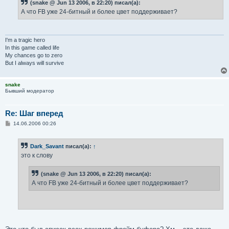
е
(snake @ Jun 13 2006, в 22:20) писал(а):
н
А что FB уже 24-битный и более цвет поддерживает?
и
е
I'm a tragic hero
In this game called life
My chances go to zero
But I always will survive
snake
Бывший модератор
Re: Шаг вперед
С
14.06.2006 00:26
о
о
б
Dark_Savant
писал(а):
↑
щ
е
это к слову
н
и
е
(snake @ Jun 13 2006, в 22:20) писал(а):
А что FB уже 24-битный и более цвет поддерживает?