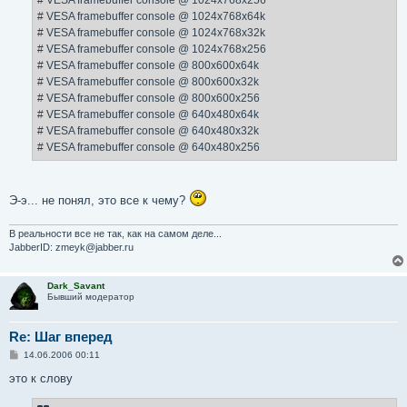
# VESA framebuffer console @ 1024x768x256
и
е
# VESA framebuffer console @ 1024x768x64k
# VESA framebuffer console @ 1024x768x32k
# VESA framebuffer console @ 1024x768x256
# VESA framebuffer console @ 800x600x64k
# VESA framebuffer console @ 800x600x32k
# VESA framebuffer console @ 800x600x256
# VESA framebuffer console @ 640x480x64k
# VESA framebuffer console @ 640x480x32k
# VESA framebuffer console @ 640x480x256
Э-э... не понял, это все к чему?
В реальности все не так, как на самом деле...
JabberID: zmeyk@jabber.ru
Dark_Savant
Бывший модератор
Re: Шаг вперед
С
14.06.2006 00:11
о
о
это к слову
б
щ