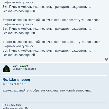
мифической гугль ос.
ЗЫ. Пишу с мобильника, поэтому приходится разделять на
несколько сообщений.
станет особенно жесткой, конечно если не влезет гугль, со своей
мифической гугль ос.
ЗЫ. Пишу с мобильника, поэтому приходится разделять на
несколько сообщений.
станет особенно жесткой, конечно если не влезет гугль, со своей
мифической гугль ос.
ЗЫ. Пишу с мобильника, поэтому приходится разделять на
несколько сообщений.
Dark_Savant
Бывший модератор
Re: Шаг вперед
С
13.06.2006 19:51
о
о
эхехе.. а давайте изобретем кардинально новый велосипед.
б
щ
е
н
и
I'm a tragic hero
е
In this game called life