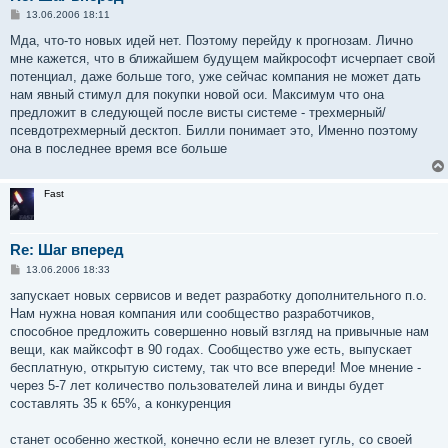
С
13.06.2006 18:11
о
о
Мда, что-то новых идей нет. Поэтому перейду к прогнозам. Лично
б
мне кажется, что в ближайшем будущем майкрософт исчерпает свой
щ
е
потенциал, даже больше того, уже сейчас компания не может дать
н
нам явный стимул для покупки новой оси. Максимум что она
и
е
предложит в следующей после висты системе - трехмерный/
псевдотрехмерный десктоп. Билли понимает это, Именно поэтому
она в последнее время все больше
Fast
Re: Шаг вперед
С
13.06.2006 18:33
о
о
запускает новых сервисов и ведет разработку дополнительного п.о.
б
Нам нужна новая компания или сообщество разработчиков,
щ
е
способное предложить совершенно новый взгляд на привычные нам
н
вещи, как майксофт в 90 годах. Сообщество уже есть, выпускает
и
е
бесплатную, открытую систему, так что все впереди! Мое мнение -
через 5-7 лет количество пользователей лина и винды будет
составлять 35 к 65%, а конкуренция
станет особенно жесткой, конечно если не влезет гугль, со своей