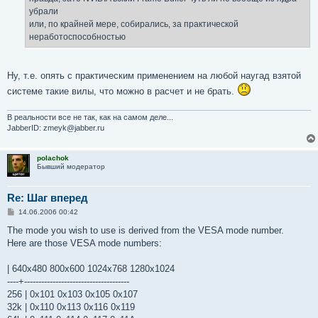
убрали
или, по крайней мере, собирались, за практической
неработоспособностью
Ну, т.е. опять с практическим применением на любой наугад взятой
системе такие вилы, что можно в расчет и не брать.
В реальности все не так, как на самом деле...
JabberID: zmeyk@jabber.ru
polachok
Бывший модератор
Re: Шаг вперед
С
14.06.2006 00:42
о
о
The mode you wish to use is derived from the VESA mode number.
б
Here are those VESA mode numbers:
щ
е
н
| 640x480 800x600 1024x768 1280x1024
и
е
----+-------------------------------------
256 | 0x101 0x103 0x105 0x107
32k | 0x110 0x113 0x116 0x119