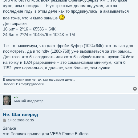
Это что был список всех режимов фрейм-буфера? Хм... это даже
хуже, чем я ожидал... Я уж грешным делом подумал, что за
последние годы в этом деле как то продвинулись, а аказываеться
все тоже, что и было раньше
Для справки:
16 бит = 2^16 = 65536 = 64K
24 бит = 2^24 = 1048576 = 1024K = 1M
Т.е. тот максимум, что дает фрейм-буфер (1024x64k) это только для
посмотреть, да и то hdtv (1280x768) уже выбиваеться за эти рамки...
Для того, что бы создавать или хотя бы обрабатывать, нужно 24 бита
на точку и 1024 разрешение -- это самый-самый минимум, хотя б
1152, уже нормально, а дальше, чем больше, тем лучше.
В реальности все не так, как на самом деле...
JabberID: zmeyk@jabber.ru
alv
Бывший модератор
Re: Шаг вперед
С
14.06.2006 00:35
о
о
2snake
б
это Полячок привел для VESA Frame Buffer'а
щ