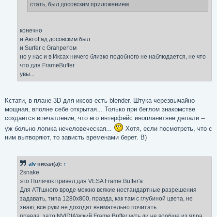
стать, был досовским приложением.
конечно
и АвтоГад досовским был
и Surfer с Grahper'ом
но у нас и в Иксах ничего близко подобного не наблюдается, не что
что для FrameBuffer
увы...
Кстати, в плане 3D для иксов есть blender. Штука черезвычайно
мощная, вполне себе открытая... Только при беглом знакомстве
создаётся впечатление, что его интерфейс инопланетяне делали --
уж больно логика нечеловеческая...
Хотя, если посмотреть, что с
ним вытворяют, то зависть временами берет. B)
alv
писал(а):
↑
2snake
это Полячок привел для VESA Frame Buffer'а
Для ATI'шного вроде можно всякие нестандартные разрешения
задавать, типа 1280х800, правда, как там с глубиной цвета, не
знаю, все руки не доходят внимательно почитать
правда, зато NVIDIA'вский Frame Buffer чуть ли не вообще из ядра