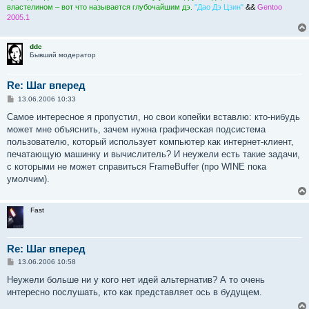
властелином – вот что называется глубочайшим дэ.
"Дао Дэ Цзин"
&&
Gentoo
2005.1
ddc
Бывший модератор
Re: Шаг вперед
С
13.06.2006 10:33
о
о
Самое интересное я пропустил, но свои копейки вставлю: кто-нибудь
б
может мне объяснить, зачем нужна графическая подсистема
щ
е
пользователю, который использует компьютер как интернет-клиент,
н
печатающую машинку и вычислитель? И неужели есть такие задачи,
и
е
с которыми не может справиться FrameBuffer (про WINE пока
умолчим).
Fast
Re: Шаг вперед
С
13.06.2006 10:58
о
о
Неужели больше ни у кого нет идей альтернатив? А то очень
б
интересно послушать, кто как представляет ось в будущем.
щ
е