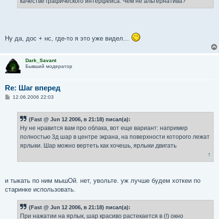
качестве графического интерфейса. Чем не альтернатива?
и
е
Ну да, дос + нс, где-то я это уже видел...
Dark_Savant
Бывший модератор
Re: Шаг вперед
С
12.06.2006 22:03
о
о
б
(Fast @ Jun 12 2006, в 21:18) писал(а):
щ
е
Ну не нравится вам про облака, вот еще вариант: например
н
полностью 3д шар в центре экрана, на поверхности которого лежат
и
е
ярлыки. Шар можно вертеть как хочешь, ярлыки двигать
↑
и тыкать по ним мышОй. нет, увольте. уж лучше будем хоткеи по
старинке использовать.
(Fast @ Jun 12 2006, в 21:18) писал(а):
При нажатии на ярлык, шар красиво растекается в (!) окно