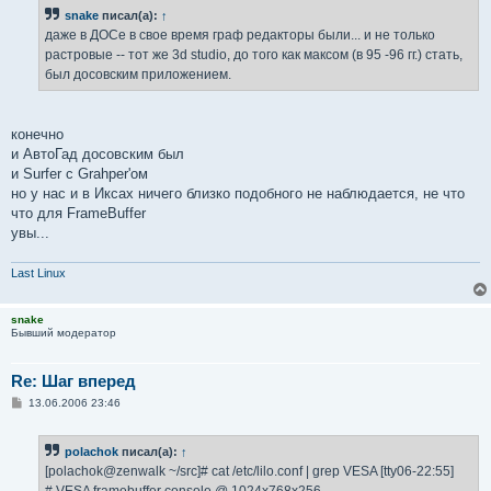
б
snake
писал(а):
↑
щ
е
даже в ДОСе в свое время граф редакторы были... и не только
н
растровые -- тот же 3d studio, до того как максом (в 95 -96 гг.) стать,
и
е
был досовским приложением.
конечно
и АвтоГад досовским был
и Surfer с Grahper'ом
но у нас и в Иксах ничего близко подобного не наблюдается, не что
что для FrameBuffer
увы...
Last Linux
snake
Бывший модератор
Re: Шаг вперед
С
13.06.2006 23:46
о
о
б
polachok
писал(а):
↑
щ
е
[polachok@zenwalk ~/src]# cat /etc/lilo.conf | grep VESA [tty06-22:55]
н