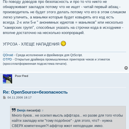
По поводу доводов про безопасность и про то что никто не
обнаруживает закладок потому что не ищет - читай первый абзац -
производитель не будет этого делать потому что его в этом слишком
легко уличить, а маньяки которые будет ковырять его код есть
всегда. 2-х или 5-и " анонимных идиотов = маньяков" или несколько
"хакерских групп", способных указать на строчки кода в исходнике -
вполне достаточно на несколько коопрораций.
УГРОЗА - ХЛЕЩЕ НАПАДЕНИЯ
QDroid
- Среда исполнения и фреймворк для QtScript.
OTPD
- Открытые драйвера промышленных принтеров чеков и этикеток
(кроссплатформенная подсистема печати).
Poor Fred
Re: OpenSource=безопасность
С
04.11.2006 18:17
о
о
б
Denjs
писал(а):
↑
щ
е
Много буков... не осилил мысль аффтара... но разве для того чтобы
н
найти закладку или "тому подобное" - для этого, что? - нужна
и
е
СВЕРХ компетенция?! аффтор жжот неподеццки. имхо.