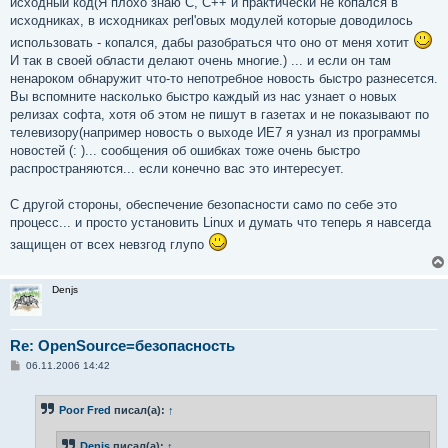
исходный код(Я плохо знаю С, С++ и практически не копался в
исходниках, в исходниках perl'овых модулей которые доводилось
использовать - копался, дабы разобраться что оно от меня хотит
И так в своей области делают очень многие.) ... и если он там
ненароком обнаружит что-то непотребное новость быстро разнесется.
Вы вспомните насколько быстро каждый из нас узнает о новых
релизах софта, хотя об этом не пишут в газетах и не показывают по
телевизору(например новость о выходе ИЕ7 я узнал из программы
новостей (: )... сообщения об ошибках тоже очень быстро
распространяются... если конечно вас это интересует.
С другой стороны, обеспечение безопасности само по себе это
процесс... и просто установить Linux и думать что теперь я навсегда
защищен от всех невзгод глупо
Denjs
Re: OpenSource=безопасность
С
06.11.2006 14:42
о
о
б
Poor Fred
писал(а):
↑
щ
е
н
Denjs
писал(а):
↑