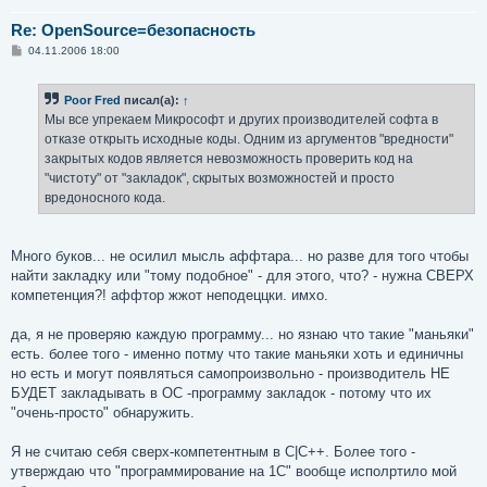
Re: OpenSource=безопасность
С
04.11.2006 18:00
о
о
б
Poor Fred
писал(а):
↑
щ
е
Мы все упрекаем Микрософт и других производителей софта в
н
отказе открыть исходные коды. Одним из аргументов "вредности"
и
е
закрытых кодов является невозможность проверить код на
"чистоту" от "закладок", скрытых возможностей и просто
вредоносного кода.
Много буков... не осилил мысль аффтара... но разве для того чтобы
найти закладку или "тому подобное" - для этого, что? - нужна СВЕРХ
компетенция?! аффтор жжот неподеццки. имхо.
да, я не проверяю каждую программу... но язнаю что такие "маньяки"
есть. более того - именно потму что такие маньяки хоть и единичны
но есть и могут появляться самопроизвольно - производитель НЕ
БУДЕТ закладывать в ОС -программу закладок - потому что их
"очень-просто" обнаружить.
Я не считаю себя сверх-компетентным в C|C++. Более того -
утверждаю что "программирование на 1С" вообще исполртило мой