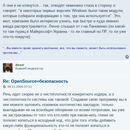
А они и не клянутся... так, отводят немножко глаза в сторону и
говорят: "в некоторых первых версиях Windows были такие модули,
которые собирали информацию о том, где она используется". Это,
мол, компании было интересно узнать, как быстро и куда именно
винда распространяется. Лично слышал от г-на Лановенко (он какой-
то там пуриц в Майкрософт-Украина - то ли главный по ПР, то ли уже
что-то покруче).
"...Вы имеете право хранить молчание, все, что вы скажете, может быть использовано
против вас..."
diesel
Бывший модератор
Re: OpenSource=безопасность
С
06.11.2006 07:11
о
о
Речь идет скорее не о чистоплотности конкретного кодера, а о
б
чистоплотности системы как таковой. Создавая свою программу вы в
щ
е
нее можете заложить огромное колличество закладок, только
н
выкладывая ее на всеобщее обозрение со всеми потрохами, вы уже
и
е
не застрахованы от того что кто-либо при каком-нить глюке не
полезет копаться в исходный код, что для того чтобы добавить
какую-либо функциональность кто-то не полезет копаться в