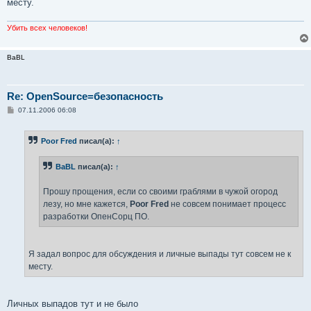
месту.
Убить всех человеков!
BaBL
Re: OpenSource=безопасность
С
07.11.2006 06:08
о
о
б
Poor Fred
писал(а):
↑
щ
е
н
BaBL
писал(а):
↑
и
е
Прошу прощения, если со своими граблями в чужой огород
лезу, но мне кажется,
Poor Fred
не совсем понимает процесс
разработки ОпенСорц ПО.
Я задал вопрос для обсуждения и личные выпады тут совсем не к
месту.
Личных выпадов тут и не было