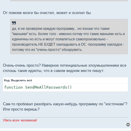
От помоев мозги бы очистил, может и осилил бы.
да, я не проверяю каждую программу... но язнаю что такие
"маньяки" есть. более того - именно потму что такие маньяки хоть и
единичны но есть и могут появляться самопроизвольно -
производитель НЕ БУДЕТ закладывать в ОС -программу закладок -
потому что их "очень-просто" обнаружить.
Очень-очень просто? Наверное потенциальные злоумышленники все
сплошь такие идиоты, что в самом видном месте пишут:
Код:
Выделить всё
function SendMeAllPasswords()
Сам-то пробовал разобрать какую-нибудь программу по "косточкам"?
Или просто веришь?
Убить всех человеков!