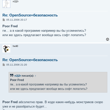
n2j2r
Re: OpenSource=безопасность
С
05.11.2006 20:17
о
о
Poor Fred
б
гм... а в какой программе например вы бы усомнились?
щ
е
или же здесь предлагают вообще весь софт лопатить?
н
и
е
heil0
Re: OpenSource=безопасность
С
05.11.2006 21:20
о
о
б
n2j2r
писал(а):
↑
щ
е
Poor Fred
н
гм... а в какой программе например вы бы усомнились?
и
е
или же здесь предлагают вообще весь софт лопатить?
Poor Fred
абсолютно прав. В коде каких-нибудь монстриков скоро
уже и не разобраться будет...