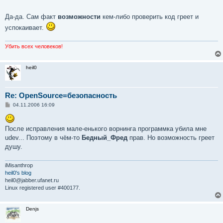
Да-да. Сам факт
возможности
кем-либо проверить код греет и
успокаивает.
Убить всех человеков!
heil0
Re: OpenSource=безопасность
С
04.11.2006 16:09
о
о
б
После исправления мале-енького ворнинга программка убила мне
щ
е
udev... Поэтому в чём-то
Бедный_Фред
прав. Но возможность греет
н
душу.
и
е
iMisanthrop
heil0's blog
heil0@jabber.ufanet.ru
Linux registered user #400177.
Denjs