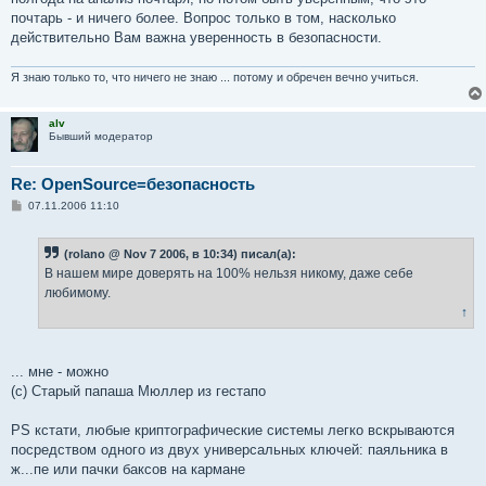
почтарь - и ничего более. Вопрос только в том, насколько
действительно Вам важна уверенность в безопасности.
Я знаю только то, что ничего не знаю ... потому и обречен вечно учиться.
alv
Бывший модератор
Re: OpenSource=безопасность
С
07.11.2006 11:10
о
о
б
(rolano @ Nov 7 2006, в 10:34) писал(а):
щ
е
В нашем мире доверять на 100% нельзя никому, даже себе
н
любимому.
и
е
↑
... мне - можно
(с) Старый папаша Мюллер из гестапо
PS кстати, любые криптографические системы легко вскрываются
посредством одного из двух универсальных ключей: паяльника в
ж...пе или пачки баксов на кармане