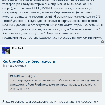
тестеров (по этому критерию оно еще может быть опаснее, не
спорю), а в том, что СПЕЦИАЛЬНО внести вредоносный код в
программу - очень сложно, если вообще возможно (практически
имеется ввиду, а не теоретически). Я вспоминаю историю где-то 2-3
летней давности, когда один из наших программистов внес в какой-то
мелкий и довольно посредственный файл комментарий "#а если бы я
разместил здесь свой вредоносный код, когда бы вы его заметили?
Как заметите, писать туда-то". Через час уже новость о
предприимчивом тестере разлетелась по всему рунету как минимум.
Poor Fred
Re: OpenSource=безопасность
С
07.11.2006 06:03
о
о
б
BaBL
писал(а):
↑
щ
е
Прошу прощения, если со своими граблями в чужой огород лезу, но
н
мне кажется,
Poor Fred
не совсем понимает процесс разработки
и
е
ОпенСорц ПО.
Я задал вопрос для обсуждения и личные выпады тут совсем не к