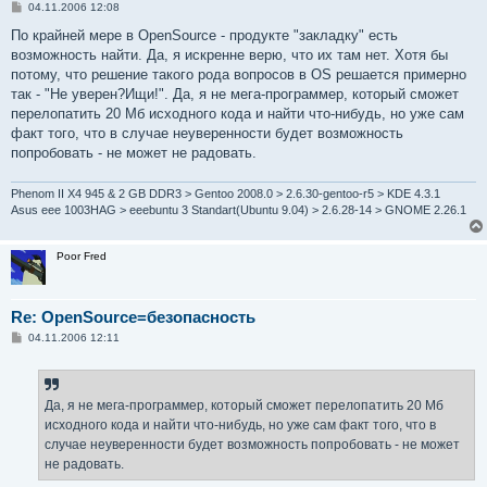
С
04.11.2006 12:08
о
о
По крайней мере в OpenSource - продукте "закладку" есть
б
возможность найти. Да, я искренне верю, что их там нет. Хотя бы
щ
е
потому, что решение такого рода вопросов в OS решается примерно
н
так - "Не уверен?Ищи!". Да, я не мега-программер, который сможет
и
е
перелопатить 20 Мб исходного кода и найти что-нибудь, но уже сам
факт того, что в случае неуверенности будет возможность
попробовать - не может не радовать.
Phenom II X4 945 & 2 GB DDR3 > Gentoo 2008.0 > 2.6.30-gentoo-r5 > KDE 4.3.1
Asus eee 1003HAG > eeebuntu 3 Standart(Ubuntu 9.04) > 2.6.28-14 > GNOME 2.26.1
Poor Fred
Re: OpenSource=безопасность
С
04.11.2006 12:11
о
о
б
щ
е
Да, я не мега-программер, который сможет перелопатить 20 Мб
н
исходного кода и найти что-нибудь, но уже сам факт того, что в
и
е
случае неуверенности будет возможность попробовать - не может
не радовать.