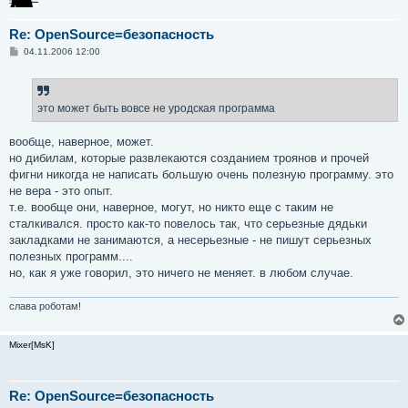
Re: OpenSource=безопасность
С
04.11.2006 12:00
о
о
б
щ
е
это может быть вовсе не уродская программа
н
и
е
вообще, наверное, может.
но дибилам, которые развлекаются созданием троянов и прочей
фигни никогда не написать большую очень полезную программу. это
не вера - это опыт.
т.е. вообще они, наверное, могут, но никто еще с таким не
сталкивался. просто как-то повелось так, что серьезные дядьки
закладками не занимаются, а несерьезные - не пишут серьезных
полезных программ....
но, как я уже говорил, это ничего не меняет. в любом случае.
слава роботам!
Mixer[MsK]
Re: OpenSource=безопасность