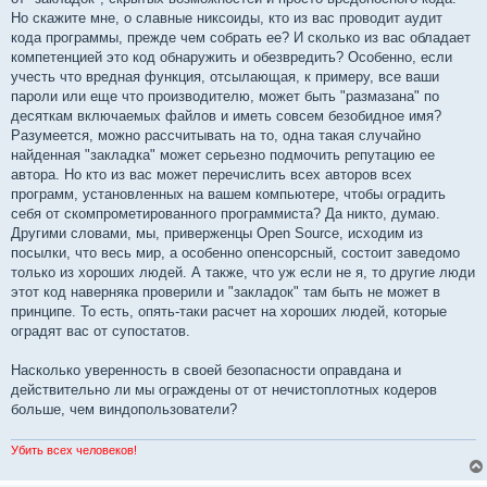
Но скажите мне, о славные никсоиды, кто из вас проводит аудит
кода программы, прежде чем собрать ее? И сколько из вас обладает
компетенцией это код обнаружить и обезвредить? Особенно, если
учесть что вредная функция, отсылающая, к примеру, все ваши
пароли или еще что производителю, может быть "размазана" по
десяткам включаемых файлов и иметь совсем безобидное имя?
Разумеется, можно рассчитывать на то, одна такая случайно
найденная "закладка" может серьезно подмочить репутацию ее
автора. Но кто из вас может перечислить всех авторов всех
программ, установленных на вашем компьютере, чтобы оградить
себя от скомпрометированного программиста? Да никто, думаю.
Другими словами, мы, приверженцы Open Source, исходим из
посылки, что весь мир, а особенно опенсорсный, состоит заведомо
только из хороших людей. А также, что уж если не я, то другие люди
этот код наверняка проверили и "закладок" там быть не может в
принципе. То есть, опять-таки расчет на хороших людей, которые
оградят вас от супостатов.
Насколько уверенность в своей безопасности оправдана и
действительно ли мы ограждены от от нечистоплотных кодеров
больше, чем виндопользователи?
Убить всех человеков!