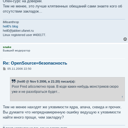
Опен-сурс на доверии.
Тем не менее, это лучше клятвенных обещаний сами знаете кого об
отсутствии закладок...
iMisanthrop
heil0's blog
heil0@jabber.ufanet.ru
Linux registered user #400177.
snake
Бывший модератор
Re: OpenSource=безопасность
С
05.11.2006 22:50
о
о
б
(heil0 @ Nov 5 2006, в 21:20) писал(а):
щ
е
Poor Fred абсолютно прав. В коде каких-нибудь монстриков скоро
н
уже и не разобраться будет...
и
е
↑
Тем не менее находят же уязвимости ядра, апача, сквида и прочих.
Вы думаете что непреднамеренную ошибку ведущую к уязвимости
найти много проще, чем закладку?
В реальности все не так, как на самом деле...