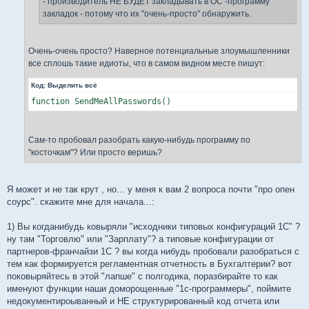
- производитель НЕ БУДЕТ закладывать в ОС -программу
закладок - потому что их "очень-просто" обнаружить.
Очень-очень просто? Наверное потенциальные злоумышленники
все сплошь такие идиоты, что в самом видном месте пишут:
Код:
Выделить всё
function SendMeAllPasswords()
Сам-то пробовал разобрать какую-нибудь программу по
"косточкам"? Или просто веришь?
Я может и не так крут , но... у меня к вам 2 вопроса почти "про опен
соурс". скажите мне для начала...:
1) Вы когданибудь ковыряли "исходники типовых конфигураций 1С" ?
ну там "Торговлю" или "Зарплату"? а типовые конфигурации от
партнеров-франчайзи 1С ? вы когда нибудь пробовали разобраться с
тем как формируется регламентная отчетность в Бухгалтерии? вот
поковыряйтесь в этой "лапше" с полгодика, поразбирайте то как
именуют функции наши доморощенные "1с-программеры", поймите
недокументироыванный и НЕ структурированный код отчета или