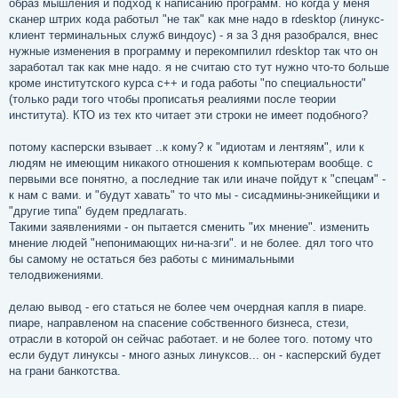
образ мышления и подход к написанию программ. но когда у меня
сканер штрих кода работыл "не так" как мне надо в rdesktop (линукс-
клиент терминальных служб виндоус) - я за 3 дня разобрался, внес
нужные изменения в программу и перекомпилил rdesktop так что он
заработал так как мне надо. я не считаю сто тут нужно что-то больше
кроме институтского курса с++ и года работы "по специальности"
(только ради того чтобы прописатья реалиями после теории
института). КТО из тех кто читает эти строки не имеет подобного?
потому касперски взывает ..к кому? к "идиотам и лентяям", или к
людям не имеющим никакого отношения к компьютерам вообще. с
первыми все понятно, а последние так или иначе пойдут к "спецам" -
к нам с вами. и "будут хавать" то что мы - сисадмины-эникейщики и
"другие типа" будем предлагать.
Такими заявлениями - он пытается сменить "их мнение". изменить
мнение людей "непонимающих ни-на-зги". и не более. дял того что
бы самому не остаться без работы с минимальными
телодвижениями.
делаю вывод - его статься не более чем очердная капля в пиаре.
пиаре, направленом на спасение собственного бизнеса, стези,
отрасли в которой он сейчас работает. и не более того. потому что
если будут линуксы - много азных линуксов... он - касперский будет
на грани банкотства.