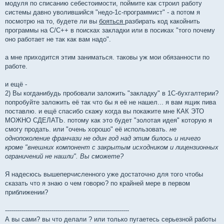
модуля по списанию себестоимости, поймите как строил работу
системы давно уволившийся "недо-1с-программист" - а потом я
посмотрю на то, будете ли вы
бояться
разбирать код какойнить
программы на C/C++ в поисках закладки или в посиках "того почему
оно работает не так как вам надо".
а мне приходится этим заниматься. таковы уж мои обязанности по
работе.
и ещё -
2) Вы когданибудь пробовали заложить "закладку" в 1С-бухгалтерии?
попробуйте заложить её так что бы я её не нашел... я вам ящик пива
поставлю. и ещё спасибо скажу когда вы покажите мне КАК ЭТО
МОЖНО СДЕЛАТЬ. потому как это будет "золотая идея" которую я
смогу продать. или "очень хорошо" её использовать.
не
однопоколение франчази не один год над этим билось и ничего
кроме "внешних компонент с закрытым исходником и лицензионных
ограничений не нашли". Вы сможете?
Я надесюсь вышеперчисленного уже достаточно для того чтобы
сказать что я знаю о чем говорю? по крайней мере в первом
приближении?
--------------------------------------------------------------
А вы сами? вы что делали ? или только пугаетесь серьезной работы