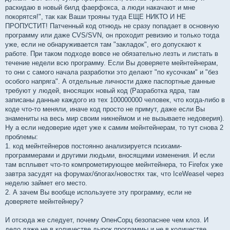
раскидаю в новый билд фаерфокса, а люди накачают и мне
покорятся!", так как Ваши трояны туда ЕЩЕ НИКТО И НЕ
ПРОПУСТИТ! Патченный код отнюдь не сразу попадает в основную
программу или даже CVS/SVN, он проходит ревизию и только тогда
уже, если не обнаруживается там "закладок", его допускают к
работе. При таком подходе вовсе не обязательно лезть и листать в
течение недели всю программу. Если Вы доверяете мейнтейнерам,
то они с самого начала разработки это делают "по кусочкам" и "без
особого напряга". А отдельные личности даже паспортные данные
требуют у людей, вносящих новый код (Разработка ядра, там
записаны данные каждого из тех 100000000 человек, что когда-либо в
коде что-то меняли, иначе код просто не примут, даже если Вы
знамениты на весь мир своим никнеймом и не вызываете недоверия).
Ну а если недоверие идет уже к самим мейнтейнерам, то тут снова 2
проблемы:
1. код мейнтейнеров постоянно анализируется психами-
программерами и другими людьми, вносящими изменения. И если
там всплывет что-то компрометирующее мейнтейнера, то Firefox уже
завтра засудят на форумах/блогах/новостях так, что IceWeasel через
неделю займет его место.
2. А зачем Вы вообще используете эту программу, если не
доверяете мейнтейнеру?
И отсюда же следует, почему ОпенСорц безопаснее чем клоз. И
дело даже не в количестве дырок программы и не в количестве