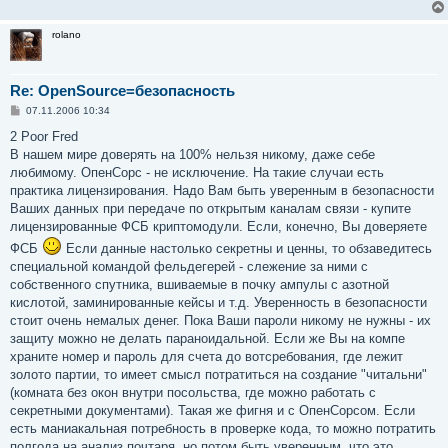
rolano
Re: OpenSource=безопасность
С
07.11.2006 10:34
о
о
2 Poor Fred
б
В нашем мире доверять на 100% нельзя никому, даже себе
щ
е
любимому. ОпенСорс - не исключение. На такие случаи есть
н
практика лицензирования. Надо Вам быть уверенным в безопасности
и
е
Ваших данных при передаче по открытым каналам связи - купите
лицензированные ФСБ криптомодули. Если, конечно, Вы доверяете
ФСБ
Если данные настолько секретны и ценны, то обзаведитесь
специальной командой фельдегерей - слежение за ними с
собственного спутника, вшиваемые в почку ампулы с азотной
кислотой, заминированные кейсы и т.д. Уверенность в безопасности
стоит очень немалых денег. Пока Ваши пароли никому не нужны - их
защиту можно не делать параноидальной. Если же Вы на компе
храните номер и пароль для счета до вотсребования, где лежит
золото партии, то имеет смысл потратиться на создание "читальни"
(комната без окон внутри посольства, где можно работать с
секретными документами). Такая же фигня и с ОпенСорсом. Если
есть маниакальная потребность в проверке кода, то можно потратить
полгода на анализ почтаря, но потом быть уверенным, что это