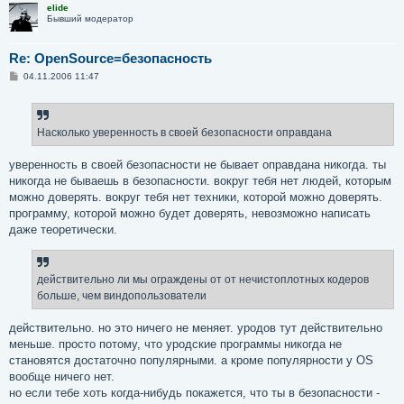
elide
Бывший модератор
Re: OpenSource=безопасность
С
04.11.2006 11:47
о
о
б
щ
е
Насколько уверенность в своей безопасности оправдана
н
и
е
уверенность в своей безопасности не бывает оправдана никогда. ты
никогда не бываешь в безопасности. вокруг тебя нет людей, которым
можно доверять. вокруг тебя нет техники, которой можно доверять.
программу, которой можно будет доверять, невозможно написать
даже теоретически.
действительно ли мы ограждены от от нечистоплотных кодеров
больше, чем виндопользователи
действительно. но это ничего не меняет. уродов тут действительно
меньше. просто потому, что уродские программы никогда не
становятся достаточно популярными. а кроме популярности у OS
вообще ничего нет.
но если тебе хоть когда-нибудь покажется, что ты в безопасности -