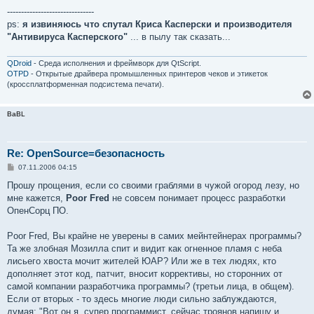
-------------------------------
ps:
я извиняюсь что спутал Криса Касперски и производителя
"Антивируса Касперского"
... в пылу так сказать...
QDroid
- Среда исполнения и фреймворк для QtScript.
OTPD
- Открытые драйвера промышленных принтеров чеков и этикеток
(кроссплатформенная подсистема печати).
BaBL
Re: OpenSource=безопасность
С
07.11.2006 04:15
о
о
Прошу прощения, если со своими граблями в чужой огород лезу, но
б
мне кажется,
Poor Fred
не совсем понимает процесс разработки
щ
е
ОпенСорц ПО.
н
и
е
Poor Fred, Вы крайне не уверены в самих мейнтейнерах программы?
Та же злобная Мозилла спит и видит как огненное пламя с неба
лисьего хвоста мочит жителей ЮАР? Или же в тех людях, кто
дополняет этот код, патчит, вносит коррективы, но сторонних от
самой компании разработчика программы? (третьи лица, в общем).
Если от вторых - то здесь многие люди сильно заблуждаются,
думая: "Вот он я, супер программист, сейчас троянов напишу и