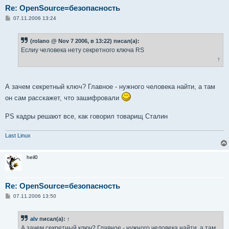
Re: OpenSource=безопасность
С
07.11.2006 13:24
о
о
б
(rolano @ Nov 7 2006, в 13:22) писал(а):
щ
е
Еслиу человека нету секретного ключа RS
н
↑
и
е
А зачем секретный ключ? Главное - нужного человека найти, а там
он сам расскажет, что зашифровали
PS кадры решают все, как говорил товарищ Сталин
Last Linux
heil0
Re: OpenSource=безопасность
С
07.11.2006 13:50
о
о
б
alv
писал(а):
↑
щ
е
А зачем секретный ключ? Главное - нужного человека найти, а там