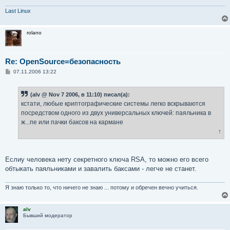
Last Linux
rolano
Re: OpenSource=безопасность
С
07.11.2006 13:22
о
о
б
(alv @ Nov 7 2006, в 11:10) писал(а):
щ
е
кстати, любые криптографические системы легко вскрываются
н
посредством одного из двух универсальных ключей: паяльника в
и
е
ж...пе или пачки баксов на кармане
↑
Еслиу человека нету секретного ключа RSA, то можно его всего
обтыкать паяльниками и завалить баксами - легче не станет.
Я знаю только то, что ничего не знаю ... потому и обречен вечно учиться.
alv
Бывший модератор