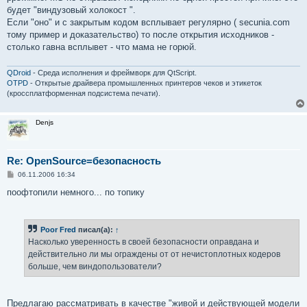
будет "виндузовый холокост ".
Если "оно" и с закрытым кодом всплывает регулярно ( secunia.com
тому пример и доказательство) то после открытия исходников -
столько гавна всплывет - что мама не горюй.
QDroid
- Среда исполнения и фреймворк для QtScript.
OTPD
- Открытые драйвера промышленных принтеров чеков и этикеток
(кроссплатформенная подсистема печати).
Denjs
Re: OpenSource=безопасность
С
06.11.2006 16:34
о
о
поофтопили немного... по топику
б
щ
е
н
Poor Fred
писал(а):
↑
и
е
Насколько уверенность в своей безопасности оправдана и
действительно ли мы ограждены от от нечистоплотных кодеров
больше, чем виндопользователи?
Предлагаю рассматривать в качестве "живой и действующей модели