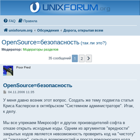
FAQ
Правила
unixforum.org
Обсуждения
Дорога, открытая всем
OpenSource=безопасность
(так ли это?)
Модератор:
Модераторы разделов
1
2
След.
35 сообщений
Poor Fred
OpenSource=безопасность
С
04.11.2006 11:35
о
о
У меня давно возник этот вопрос. Создать же тему подвигла статья
б
Криса Касперски в октябрьском "Системном администраторе". Итак,
щ
е
к делу.
н
и
е
Мы все упрекаем Микрософт и других производителей софта в
отказе открыть исходные коды. Одним из аргументов "вредности"
закрытых кодов является невозможность проверить код на "чистоту"
от "закладок", скрытых возможностей и просто вредоносного кода.