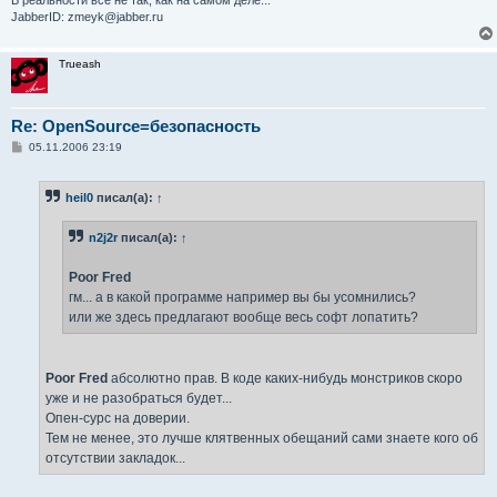
JabberID: zmeyk@jabber.ru
Trueash
Re: OpenSource=безопасность
С
05.11.2006 23:19
о
о
б
heil0
писал(а):
↑
щ
е
н
n2j2r
писал(а):
↑
и
е
Poor Fred
гм... а в какой программе например вы бы усомнились?
или же здесь предлагают вообще весь софт лопатить?
Poor Fred
абсолютно прав. В коде каких-нибудь монстриков скоро
уже и не разобраться будет...
Опен-сурс на доверии.
Тем не менее, это лучше клятвенных обещаний сами знаете кого об
отсутствии закладок...