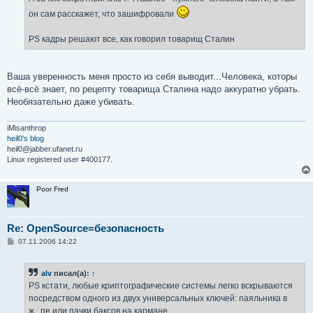
н
и
он сам расскажет, что зашифровали
е
PS кадры решают все, как говорил товарищ Сталин
Ваша уверенность меня просто из себя выводит...Человека, которы
всё-всё знает, по рецепту товарища Сталина надо аккуратно убрать.
Необязательно даже убивать.
iMisanthrop
heil0's blog
heil0@jabber.ufanet.ru
Linux registered user #400177.
Poor Fred
Re: OpenSource=безопасность
С
07.11.2006 14:22
о
о
б
alv
писал(а):
↑
щ
е
PS кстати, любые криптографические системы легко вскрываются
н
посредством одного из двух универсальных ключей: паяльника в
и
е
ж...пе или пачки баксов на кармане