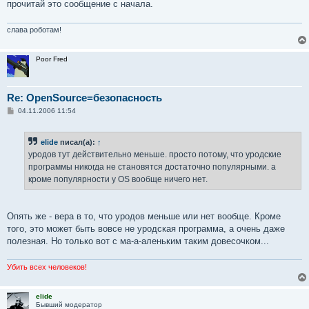
прочитай это сообщение с начала.
слава роботам!
Poor Fred
Re: OpenSource=безопасность
С
04.11.2006 11:54
о
о
б
elide
писал(а):
↑
щ
е
уродов тут действительно меньше. просто потому, что уродские
н
программы никогда не становятся достаточно популярными. а
и
е
кроме популярности у OS вообще ничего нет.
Опять же - вера в то, что уродов меньше или нет вообще. Кроме
того, это может быть вовсе не уродская программа, а очень даже
полезная. Но только вот с ма-а-аленьким таким довесочком...
Убить всех человеков!
elide
Бывший модератор