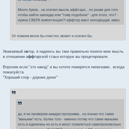
и
е
Много буков... не осилил мысль аффтара... но разве для того
чтобы найти закладку или "тому подобное" - для этого, что? -
нужна СВЕРХ компетенция?! аффтор жжот неподеццки. имхо.
От помоев мозги бы очистил, может и осилил бы.
Уважаемый а
в
тор, я надеюсь вы таки правильно поняли мою мысль
в отношении а
фф
тарской стаьи которую вы процитировали.
Впрочем если "это наезд" и вы хотите померятся пиписками.. всегда
пожалуйста.
"Хороший спор - дороже денег"
да, я не проверяю каждую программу... но язнаю что такие
"маньяки" есть. более того - именно потму что такие маньяки
хоть и единичны но есть и могут появляться самопроизвольно