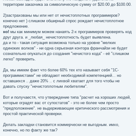
территории заказчика за символическую сумму от $20.00 до $100.00.
2)застрахованы мы или нет от нечистоплотных программеров?
конечно нет ) слишком обширный спрос рождает нечистоплотное
предложение.
но!
мы как минимум можем нанаять 2-х программеров проверять код
друг друга. и _любая_ нечистоплотность будет выявлена.
да и то - такая ситуация возможна только на уровне "мелких
одиноких волков" - ни одна серьезная контора франчайзи не будет
сознательно опукаться до создания "нечистого кода" - её "слишком
легко" проверить.
Да, мы имеем факт что более 60% тех кто называет себя "1С-
программистами" не обладают необходимой компетенцией... но
оставшихся .. даже 20% .. с лихвой хватает для того чтобы не
давать спуску "нечистоплотным любителям".
Вот и получаестя, что утверждение типа "расчет на хороших людей,
которые оградят вас от супостатов" - это не более чем просто
"предположение". не выдерживающее критического рассмотрения и
простой практической проверки.
Делать закладки становится коммерчески не выгодным. имхо,
конечно, но по факту же так?