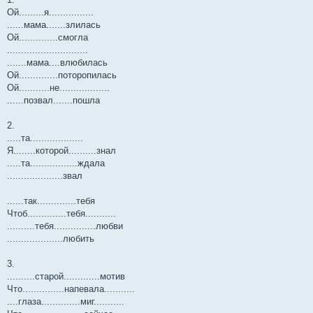
Ой.........я................
......мама.......злилась
Ой..............смогла
.............................
.......мама....влюбилась
Ой..............поторопилась
Ой...........не..................
......позвал.......пошла
2.
.....та...................
Я........которой..........знал
.....та.................ждала
....................звал
......так..............тебя
Чтоб..............тебя...........
..........тебя...............любви
....................любить
3.
..........старой.............мотив
Что...............напевала...........
....глаза..............миг...........