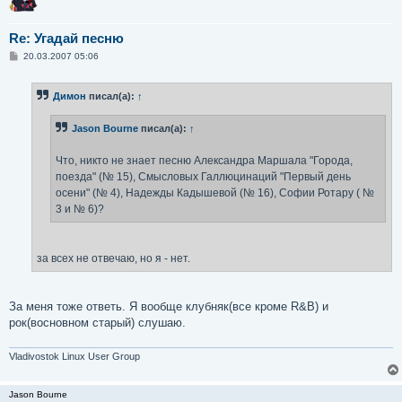
Re: Угадай песню
С
20.03.2007 05:06
о
о
б
Димон
писал(а):
↑
щ
е
н
Jason Bourne
писал(а):
↑
и
е
Что, никто не знает песню Александра Маршала "Города,
поезда" (№ 15), Смысловых Галлюцинаций "Первый день
осени" (№ 4), Надежды Кадышевой (№ 16), Софии Ротару ( №
3 и № 6)?
за всех не отвечаю, но я - нет.
За меня тоже ответь. Я вообще клубняк(все кроме R&B) и
рок(восновном старый) слушаю.
Vladivostok Linux User Group
Jason Bourne