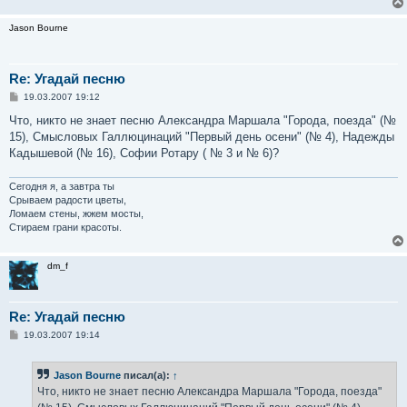
Jason Bourne
Re: Угадай песню
С
19.03.2007 19:12
о
о
Что, никто не знает песню Александра Маршала "Города, поезда" (№
б
15), Смысловых Галлюцинаций "Первый день осени" (№ 4), Надежды
щ
е
Кадышевой (№ 16), Софии Ротару ( № 3 и № 6)?
н
и
е
Сегодня я, а завтра ты
Срываем радости цветы,
Ломаем стены, жжем мосты,
Стираем грани красоты.
dm_f
Re: Угадай песню
С
19.03.2007 19:14
о
о
б
Jason Bourne
писал(а):
↑
щ
е
Что, никто не знает песню Александра Маршала "Города, поезда"
н