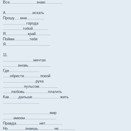
Все.......................знаю...............
А.......................искать
Прошу.....мне...............
....................города
.................тобой.............
Я...................край.............
Пойми.............тебя
Я......................................
11.
..........................мечтах
.............вновь...................
Где..........................
......обрести..............покой
............................рука
..................пульсом................
.......любовь....................платить
Как........дальше........................жить
...............................
........................................мир
.........имеем...........................
Правда....................нет...............
Но...............знаешь..............не..............