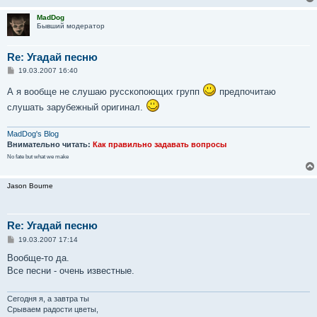
MadDog
Бывший модератор
Re: Угадай песню
С
19.03.2007 16:40
о
о
А я вообще не слушаю русскопоющих групп
предпочитаю
б
щ
слушать зарубежный оригинал.
е
н
и
MadDog's Blog
е
Внимательно читать:
Как правильно задавать вопросы
No fate but what we make
Jason Bourne
Re: Угадай песню
С
19.03.2007 17:14
о
о
Вообще-то да.
б
Все песни - очень известные.
щ
е
н
и
Сегодня я, а завтра ты
е
Срываем радости цветы,