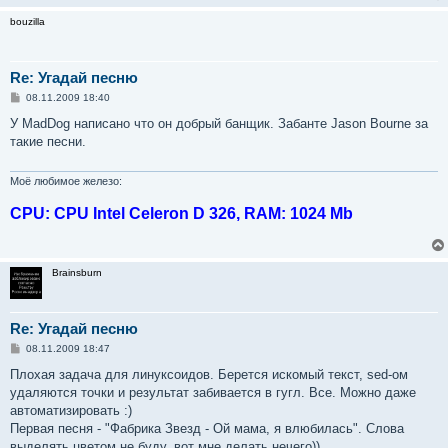
bouzilla
Re: Угадай песню
С
08.11.2009 18:40
о
о
У MadDog написано что он добрый банщик. Забанте Jason Bourne за
б
такие песни.
щ
е
н
и
Моё любимое железо:
е
CPU: CPU Intel Celeron D 326, RAM: 1024 Mb
Brainsburn
Re: Угадай песню
С
08.11.2009 18:47
о
о
Плохая задача для линуксоидов. Берется искомый текст, sed-ом
б
удаляются точки и результат забивается в гугл. Все. Можно даже
щ
е
автоматизировать :)
н
Первая песня - "Фабрика Звезд - Ой мама, я влюбилась". Слова
и
е
выделять цветом не буду, вот мне делать нечего))