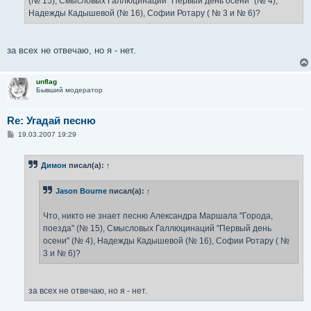
(№ 15), Смысловых Галлюцинаций "Первый день осени" (№ 4),
и
е
Надежды Кадышевой (№ 16), Софии Ротару ( № 3 и № 6)?
за всех не отвечаю, но я - нет.
unflag
Бывший модератор
Re: Угадай песню
С
19.03.2007 19:29
о
о
б
Димон
писал(а):
↑
щ
е
н
Jason Bourne
писал(а):
↑
и
е
Что, никто не знает песню Александра Маршала "Города,
поезда" (№ 15), Смысловых Галлюцинаций "Первый день
осени" (№ 4), Надежды Кадышевой (№ 16), Софии Ротару ( №
3 и № 6)?
за всех не отвечаю, но я - нет.