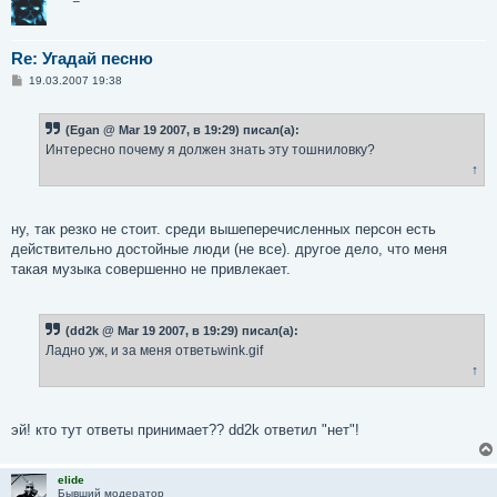
Re: Угадай песню
С
19.03.2007 19:38
о
о
б
(Egan @ Mar 19 2007, в 19:29) писал(а):
щ
е
Интересно почему я должен знать эту тошниловку?
н
↑
и
е
ну, так резко не стоит. среди вышеперечисленных персон есть
действительно достойные люди (не все). другое дело, что меня
такая музыка совершенно не привлекает.
(dd2k @ Mar 19 2007, в 19:29) писал(а):
Ладно уж, и за меня ответьwink.gif
↑
эй! кто тут ответы принимает?? dd2k ответил "нет"!
elide
Бывший модератор