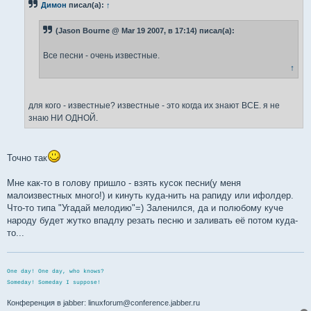
Димон
писал(а):
↑
щ
е
н
(Jason Bourne @ Mar 19 2007, в 17:14) писал(а):
и
е
Все песни - очень известные.
↑
для кого - известные? известные - это когда их знают ВСЕ. я не
знаю НИ ОДНОЙ.
Точно так
Мне как-то в голову пришло - взять кусок песни(у меня
малоизвестных много!) и кинуть куда-нить на рапиду или ифолдер.
Что-то типа "Угадай мелодию"=) Заленился, да и полюбому куче
народу будет жутко впадлу резать песню и заливать её потом куда-
то...
One day! One day, who knows?
Someday! Someday I suppose!
Конференция в jabber: linuxforum@conference.jabber.ru