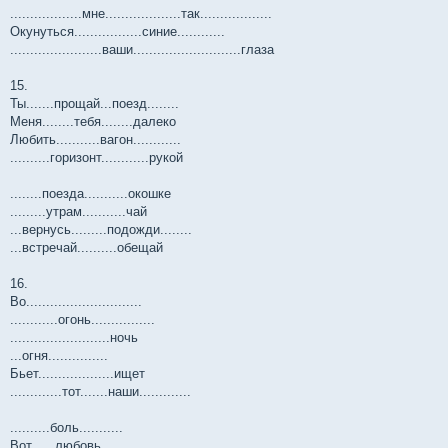
..................мне...................так..................
Окунуться.................синие............
.......................ваши...........................глаза
15.
Ты.......прощай...поезд........
Меня........тебя........далеко
Любить...........вагон............
..........горизонт............рукой
........поезда...........окошке
.........утрам...........чай
...вернусь.........подожди........
...встречай..........обещай
16.
Во.............................
............огонь................
.........................ночь
...огня...............
Бьет...................ищет
.............тот.......наши.............
..........боль...........
Вот......любовь..............