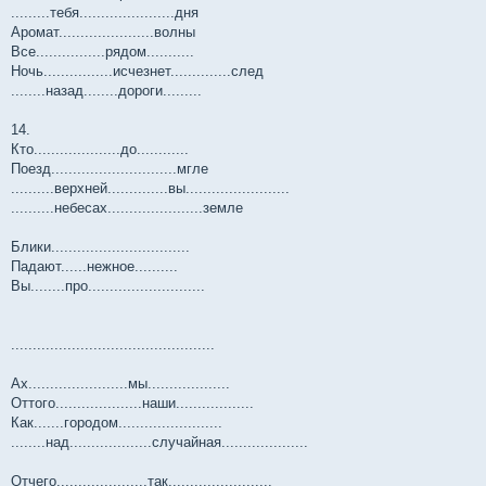
.........тебя......................дня
Аромат......................волны
Все................рядом...........
Ночь................исчезнет..............след
........назад........дороги.........
14.
Кто....................до............
Поезд.............................мгле
..........верхней..............вы........................
..........небесах......................земле
Блики................................
Падают......нежное..........
Вы........про...........................
...............................................
Ах.......................мы...................
Оттого....................наши..................
Как.......городом........................
........над...................случайная....................
Отчего.....................так........................