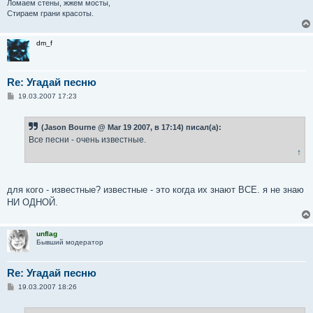
Ломаем стены, жжем мосты,
Стираем грани красоты.
dm_f
Re: Угадай песню
С
19.03.2007 17:23
о
о
б
(Jason Bourne @ Mar 19 2007, в 17:14) писал(а):
щ
е
Все песни - очень известные.
н
↑
и
е
для кого - известные? известные - это когда их знают ВСЕ. я не знаю
НИ ОДНОЙ.
unflag
Бывший модератор
Re: Угадай песню
С
19.03.2007 18:26
о
о
б