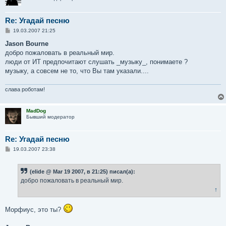
Re: Угадай песню
С
19.03.2007 21:25
о
о
Jason Bourne
б
добро пожаловать в реальный мир.
щ
е
люди от ИТ предпочитают слушать _музыку_, понимаете ?
н
музыку, а совсем не то, что Вы там указали....
и
е
слава роботам!
MadDog
Бывший модератор
Re: Угадай песню
С
19.03.2007 23:38
о
о
б
(elide @ Mar 19 2007, в 21:25) писал(а):
щ
е
добро пожаловать в реальный мир.
н
↑
и
е
Морфиус, это ты?