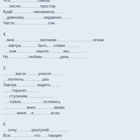
Что......................сейчас
.....песня................простор
Край.................напомнила.........
...девчонку................недавних........
Часто...........................сне
4.
...мне.....................желание.............................осени
....завтра..............быть.....этими...........
.....ком................нашли............мы..............
Но................любовь..............день.............
5.
..........вагон..........уносит..........
....полночь...............раз
Завтра.................видеть........
.......торопят............
.....ступеням.....................
.....тобою..................оглянись
...................вниз...............вверх
...........меня....я..............всех
6.
....хочу............разлукой................
Все...................что......говорят