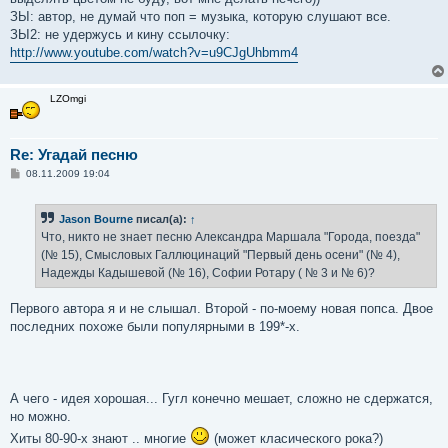
ЗЫ: автор, не думай что поп = музыка, которую слушают все.
ЗЫ2: не удержусь и кину ссылочку:
http://www.youtube.com/watch?v=u9CJgUhbmm4
LZOmgi
Re: Угадай песню
С
08.11.2009 19:04
о
о
б
Jason Bourne
писал(а):
↑
щ
е
Что, никто не знает песню Александра Маршала "Города, поезда"
н
(№ 15), Смысловых Галлюцинаций "Первый день осени" (№ 4),
и
е
Надежды Кадышевой (№ 16), Софии Ротару ( № 3 и № 6)?
Первого автора я и не слышал. Второй - по-моему новая попса. Двое
последних похоже были популярными в 199*-х.
А чего - идея хорошая... Гугл конечно мешает, сложно не сдержатся,
но можно.
Хиты 80-90-х знают .. многие
(может класического рока?)