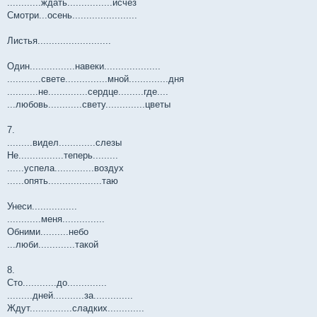
............ждать................исчез
Смотри...осень.......................
Листья..........................
Один................навеки....................
............свете...............мной..............дня
...........не..............сердце.........где....
...любовь............свету..............цветы
7.
.........видел.............слезы
Не................теперь.........
......успела..............воздух
......опять...................таю
Унеси................
............меня...............
Обними..........небо
...люби.............такой
8.
Сто............до..............
.........дней...........за..............
Ждут...............сладких.............