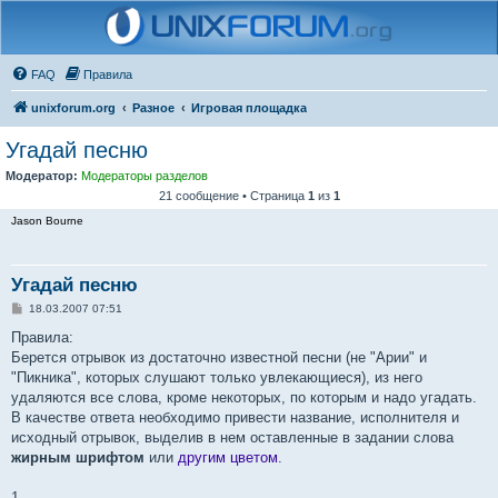
FAQ
Правила
unixforum.org
Разное
Игровая площадка
Угадай песню
Модератор:
Модераторы разделов
21 сообщение • Страница
1
из
1
Jason Bourne
Угадай песню
С
18.03.2007 07:51
о
о
Правила:
б
Берется отрывок из достаточно известной песни (не "Арии" и
щ
е
"Пикника", которых слушают только увлекающиеся), из него
н
удаляются все слова, кроме некоторых, по которым и надо угадать.
и
е
В качестве ответа необходимо привести название, исполнителя и
исходный отрывок, выделив в нем оставленные в задании слова
жирным шрифтом
или
другим цветом
.
1.