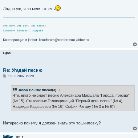
Ладно уж, и за меня ответь
One day! One day, who knows?
Someday! Someday I suppose!
Конференция в jabber: linuxforum@conference.jabber.ru
Egan
Re: Угадай песню
С
19.03.2007 19:29
о
о
б
Jason Bourne
писал(а):
↑
щ
е
Что, никто не знает песню Александра Маршала "Города, поезда"
н
(№ 15), Смысловых Галлюцинаций "Первый день осени" (№ 4),
и
е
Надежды Кадышевой (№ 16), Софии Ротару ( № 3 и № 6)?
Интересно почему я должен знать эту тошниловку?
dm_f