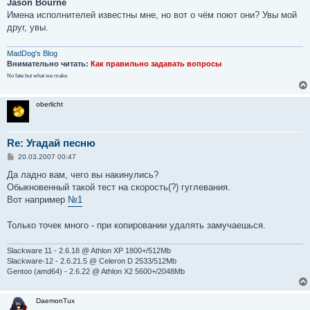
Jason Bourne
Имена исполнителей известны мне, но вот о чём поют они? Увы мой
друг, увы.
MadDog's Blog
Внимательно читать:
Как правильно задавать вопросы
No fate but what we make
oberlicht
Re: Угадай песню
С
20.03.2007 00:47
о
о
Да ладно вам, чего вы накинулись?
б
Обыкновенный такой тест на скорость(?) гуглевания.
щ
е
Вот например
№1
н
и
е
Только точек много - при копировании удалять замучаешься.
Slackware 11 - 2.6.18 @ Athlon XP 1800+/512Mb
Slackware-12 - 2.6.21.5 @ Celeron D 2533/512Mb
Gentoo (amd64) - 2.6.22 @ Athlon X2 5600+/2048Mb
DaemonTux