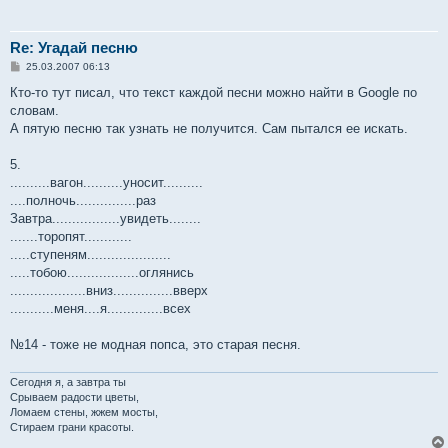
Re: Угадай песню
С
25.03.2007 06:13
о
о
Кто-то тут писал, что текст каждой песни можно найти в Google по
б
словам.
щ
е
А пятую песню так узнать не получится. Сам пытался ее искать.
н
и
е
5.
..........вагон..........уносит..........
....полночь...............раз
Завтра.................увидеть........
.......торопят............
.....ступеням.....................
.....тобою..................оглянись
...................вниз...............вверх
...........меня....я..............всех
№14 - тоже не модная попса, это старая песня.
Сегодня я, а завтра ты
Срываем радости цветы,
Ломаем стены, жжем мосты,
Стираем грани красоты.