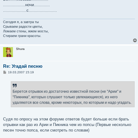
..................ночи.............
...................с.......................
Сегодня я, а завтра ты
Срываем радости цветы,
Ломаем стены, жжем мосты,
Стираем грани красоты.
Shura
Re: Угадай песню
С
19.03.2007 15:19
о
о
б
щ
е
Берется отрывок из достаточно известной песни (не "Арии" и
н
"Пикника", которых слушают только увлекающиеся), из него
и
е
удаляются все слова, кроме некоторых, по которым и надо угадать.
Судя по опросу на этом форуме ответов будет больше если брать
отрывки как раз из Арии и Пикника чем из попсы (Первые несколько
песен точно попса, если смотреть по словам)