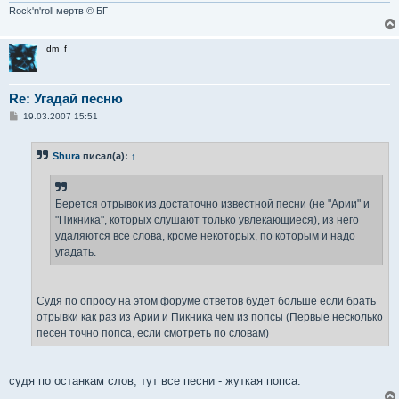
Rock'n'roll мертв © БГ
dm_f
Re: Угадай песню
С
19.03.2007 15:51
о
о
б
Shura
писал(а):
↑
щ
е
н
и
е
Берется отрывок из достаточно известной песни (не "Арии" и
"Пикника", которых слушают только увлекающиеся), из него
удаляются все слова, кроме некоторых, по которым и надо
угадать.
Судя по опросу на этом форуме ответов будет больше если брать
отрывки как раз из Арии и Пикника чем из попсы (Первые несколько
песен точно попса, если смотреть по словам)
судя по останкам слов, тут все песни - жуткая попса.