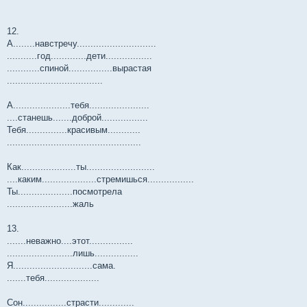
12.
А........навстречу.............................
...........год.............дети.................
............спиной................вырастая
...................................
А.....................тебя......................
....станешь.......доброй.................
Тебя...............красивым............
.................................................
Как....................ты.........................
....каким....................стремишься.................
Ты....................посмотрела
........................жаль
13.
.......неважно....этот................
........................лишь................
Я.............................сама.
.......тебя....................
Сон................страсти.............