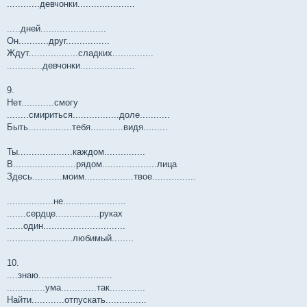
............девчонки.....................
.....дней........................
Он...........друг................
Ждут..................сладких...............
.............девчонки....................
9.
Нет............смогу
........смириться.................доле...........
Быть................тебя............видя.........
Ты....................каждом...............
В.......................рядом....................лица
Здесь...........моим..................твое................
.................не.......................
.......сердце................руках
......один..............................
........................любимый........
10.
....знаю...........................
..............ума.............так.............
Найти............отпускать...............