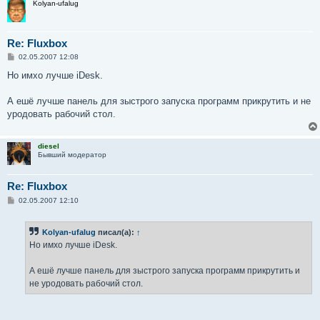
Kolyan-ufalug
Re: Fluxbox
С
02.05.2007 12:08
о
о
Но имхо лучше iDesk.
б
щ
е
А ешё лучше панель для зыстрого запуска программ прикрутить и не
н
уродовать рабочий стол.
и
е
diesel
Бывший модератор
Re: Fluxbox
С
02.05.2007 12:10
о
о
б
Kolyan-ufalug
писал(а):
↑
щ
е
Но имхо лучше iDesk.
н
и
е
А ешё лучше панель для зыстрого запуска программ прикрутить и
не уродовать рабочий стол.