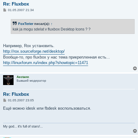
Re: Fluxbox
С
01.05.2007 21:34
о
о
б
FoxTerier
писал(а):
↑
щ
е
kak ja mogu sdelat v fluxbox Desktop Icons ? ?
н
и
е
Например, Rox установить.
http://rox.sourceforge.net/desktop/
Вообще-то, про fluxbox у нас тема прикрепленная есть...
http://linuxforum.ru/index.php?showtopic=11471
Aectann
Бывший модератор
Re: Fluxbox
С
01.05.2007 23:05
о
о
Ещё можно idesk или fbdesk воспользоваться.
б
щ
е
н
и
My god... it's full of stars!...
е