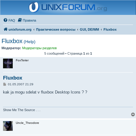
FAQ
Правила
unixforum.org
Практические вопросы
GUI, DE/WM
Fluxbox
Fluxbox
(Help)
Модератор:
Модераторы разделов
5 сообщений • Страница
1
из
1
FoxTerier
Fluxbox
С
01.05.2007 21:29
о
о
kak ja mogu sdelat v fluxbox Desktop Icons ? ?
б
щ
е
н
и
Show Me The Source . . .
е
Uncle_Theodore