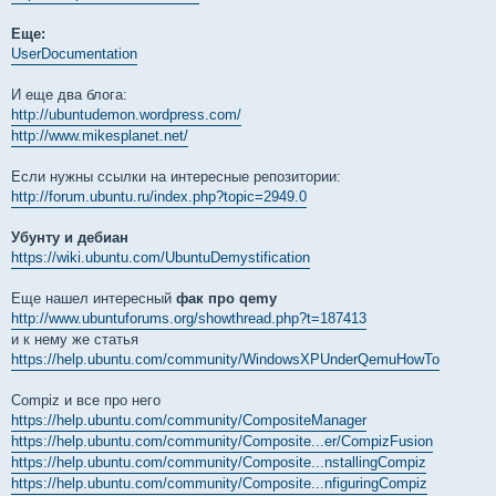
Еще:
UserDocumentation
И еще два блога:
http://ubuntudemon.wordpress.com/
http://www.mikesplanet.net/
Если нужны ссылки на интересные репозитории:
http://forum.ubuntu.ru/index.php?topic=2949.0
Убунту и дебиан
https://wiki.ubuntu.com/UbuntuDemystification
Еще нашел интересный
фак про qemy
http://www.ubuntuforums.org/showthread.php?t=187413
и к нему же статья
https://help.ubuntu.com/community/WindowsXPUnderQemuHowTo
Compiz и все про него
https://help.ubuntu.com/community/CompositeManager
https://help.ubuntu.com/community/Composite...er/CompizFusion
https://help.ubuntu.com/community/Composite...nstallingCompiz
https://help.ubuntu.com/community/Composite...nfiguringCompiz