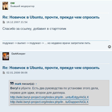
DW
Бывший модератор
Re: Новичок в Ubuntu, прочти, прежде чем спросить
С
16.12.2007 21:54
о
о
Спасибо за ссылку, добавил в старттопик
б
щ
е
н
и
подумал -> выпил -> подумал -> ... но недавно врачи запретили пить.
е
DarkKeeper
Re: Новичок в Ubuntu, прочти, прежде чем спросить
С
02.01.2008 08:06
о
о
б
mark
писал(а):
↑
щ
е
Beryl
в убунте. Есть два руководства по установке этого дела,
н
первое для эджи, второе для даппера.
и
е
http://wiki.beryl-project.org/index.php/In...untu/Edgy/AiGLX
http://wiki.beryl-project.org/index.php/In...tu/Dapper/AiGLX