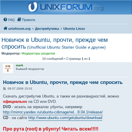
FAQ
Правила
unixforum.org
Дистрибутивы
Ubuntu Linux
Новичок в Ubuntu, прочти, прежде чем
спросить
(Unofficial Ubuntu Starter Guide и другие)
Модератор:
Модераторы разделов
19 сообщений • Страница
1
из
1
mark
Бывший модератор
Новичок в Ubuntu, прочти, прежде чем спросить
С
09.07.2006 15:01
о
о
Скачать дистрибутив Ubuntu, а также ее разновидностей, можно
б
официально
на CD или DVD.
щ
е
DVD
- искать на зеркалах убунты, например
н
http://mirror.yandex.ru/ubuntu-cdimage/rel...8.04.1/release/
и
е
CD
- на сайте
http://www.ubuntu.com/getubuntu/download
Про рута (root) в убунту! Читать всем!!!!!