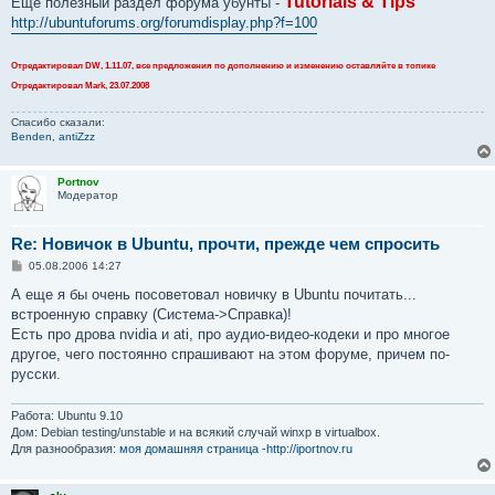
Tutorials & Tips
Еще полезный раздел форума убунты -
http://ubuntuforums.org/forumdisplay.php?f=100
Отредактировал DW, 1.11.07, все предложения по дополнению и изменению оставляйте в топике
Отредактировал Mark, 23.07.2008
Спасибо сказали:
Benden
,
antiZzz
Portnov
Модератор
Re: Новичок в Ubuntu, прочти, прежде чем спросить
С
05.08.2006 14:27
о
о
А еще я бы очень посоветовал новичку в Ubuntu почитать...
б
встроенную справку (Система->Справка)!
щ
е
Есть про дрова nvidia и ati, про аудио-видео-кодеки и про многое
н
другое, чего постоянно спрашивают на этом форуме, причем по-
и
е
русски.
Работа: Ubuntu 9.10
Дом: Debian testing/unstable и на всякий случай winxp в virtualbox.
Для разнообразия:
моя домашняя страница -http://iportnov.ru