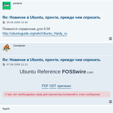
и
pavlyxa
е
Re: Новичок в Ubuntu, прочти, прежде чем спросить
С
30.04.2008 13:34
о
о
Появился справочник для 8.04
б
http://ubuntuguide.org/wiki/Ubuntu_Hardy_ru
щ
е
н
и
Candyrain
е
Re: Новичок в Ubuntu, прочти, прежде чем спросить
С
07.06.2008 11:11
о
о
Ubuntu Reference
FOSSwire
.com
б
щ
е
н
и
PDF
ODT
оригинал
е
У вас нет необходимых прав для просмотра вложений в этом сообщении.
Agaric