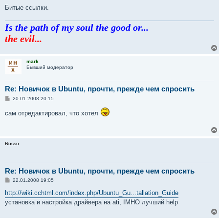
Битые ссылки.
Is the path of my soul the good or...
the evil...
mark
Бывший модератор
Re: Новичок в Ubuntu, прочти, прежде чем спросить
С
20.01.2008 20:15
о
о
сам отредактировал, что хотел
б
щ
е
н
и
Rosso
е
Re: Новичок в Ubuntu, прочти, прежде чем спросить
С
22.01.2008 19:05
о
о
http://wiki.cchtml.com/index.php/Ubuntu_Gu...tallation_Guide
б
установка и настройка драйвера на ati, IMHO лучший help
щ
е
н