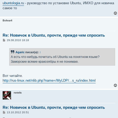
о
ubuntologia.ru
- руководство по установке Ubuntu, ИМХО для новичка
б
самое то
щ
е
н
и
Bolivar4
е
Re: Новичок в Ubuntu, прочти, прежде чем спросить
С
29.08.2010 18:18
о
о
б
Agaric
писал(а):
↑
щ
е
А есть что-нибудь почитать об Ubuntu на понятном языке?
н
Заморские всякие кракозябры я не понимаю.
и
е
Вот читайте.
http://rus-linux.net/nlib.php?name=/MyLDP/...s_ru/index.html
netelis
Re: Новичок в Ubuntu, прочти, прежде чем спросить
С
13.10.2012 20:51
о