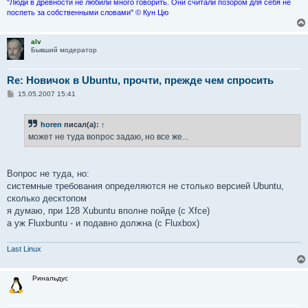
"Люди в древности не любили много говорить. Они считали позором для себя не
поспеть за собственными словами" © Кун Цю
alv
Бывший модератор
Re: Новичок в Ubuntu, прочти, прежде чем спросить
С
15.05.2007 15:41
о
о
б
horen
писал(а):
↑
щ
е
может не туда вопрос задаю, но все же...
н
и
е
Вопрос не туда, но:
системные требования определяются не столько версией Ubuntu,
сколько десктопом
я думаю, при 128 Xubuntu вполне пойде (c Xfce)
а уж Fluxbuntu - и подавно должна (с Fluxbox)
Last Linux
Ринальдус