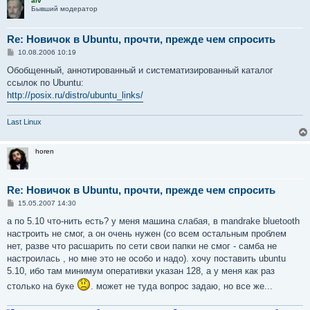
alv
Бывший модератор
Re: Новичок в Ubuntu, прочти, прежде чем спросить
С
10.08.2006 10:19
о
о
Обобщенный, аннотированный и систематизированный каталог
б
ссылок по Ubuntu:
щ
е
http://posix.ru/distro/ubuntu_links/
н
и
е
Last Linux
horen
Re: Новичок в Ubuntu, прочти, прежде чем спросить
С
15.05.2007 14:30
о
о
а по 5.10 что-нить есть? у меня машина слабая, в mandrake bluetooth
б
настроить не смог, а он очень нужен (со всем остальным проблем
щ
е
нет, разве что расшарить по сети свои папки не смог - самба не
н
настроилась , но мне это не особо и надо). хочу поставить ubuntu
и
е
5.10, ибо там минимум оперативки указан 128, а у меня как раз
столько на буке
. может не туда вопрос задаю, но все же...