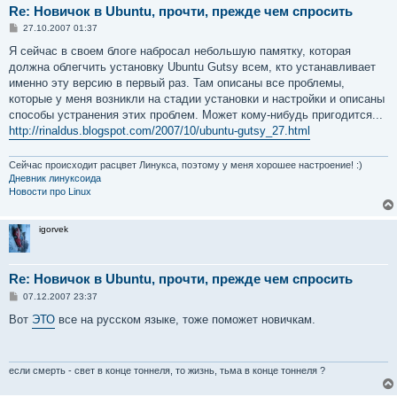
Re: Новичок в Ubuntu, прочти, прежде чем спросить
С
27.10.2007 01:37
о
о
Я сейчас в своем блоге набросал небольшую памятку, которая
б
должна облегчить установку Ubuntu Gutsy всем, кто устанавливает
щ
е
именно эту версию в первый раз. Там описаны все проблемы,
н
которые у меня возникли на стадии установки и настройки и описаны
и
е
способы устранения этих проблем. Может кому-нибудь пригодится...
http://rinaldus.blogspot.com/2007/10/ubuntu-gutsy_27.html
Сейчас происходит расцвет Линукса, поэтому у меня хорошее настроение! :)
Дневник линуксоида
Новости про Linux
igorvek
Re: Новичок в Ubuntu, прочти, прежде чем спросить
С
07.12.2007 23:37
о
о
Вот
ЭТО
все на русском языке, тоже поможет новичкам.
б
щ
е
н
и
если смерть - свет в конце тоннеля, то жизнь, тьма в конце тоннеля ?
е