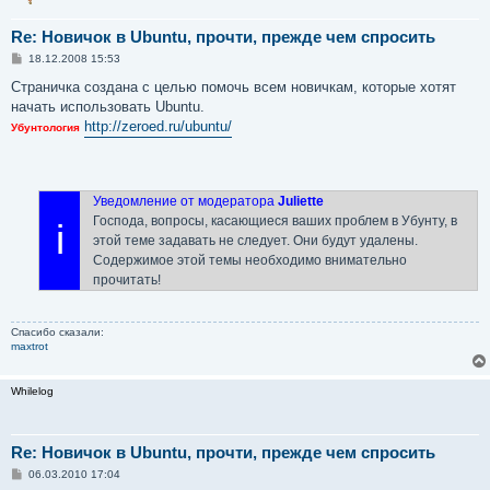
Re: Новичок в Ubuntu, прочти, прежде чем спросить
С
18.12.2008 15:53
о
о
Страничка создана с целью помочь всем новичкам, которые хотят
б
начать использовать Ubuntu.
щ
е
http://zeroed.ru/ubuntu/
Убунтология
н
и
е
Уведомление от модератора
Juliette
Господа, вопросы, касающиеся ваших проблем в Убунту, в
i
этой теме задавать не следует. Они будут удалены.
Содержимое этой темы необходимо внимательно
прочитать!
Спасибо сказали:
maxtrot
Whilelog
Re: Новичок в Ubuntu, прочти, прежде чем спросить
С
06.03.2010 17:04
о