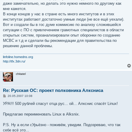
даже замечательно, но делать это нужно немного по другому как
мне кажется.
В конце концов у нас в стране есть много институтов и в этих
институтах работают достаточно умные люди (не все ещё уехали).
Вот и создали бы в гос думе коммисию по анализу сложившейся
ситуации с ПО с привлечением грамотных специалистов в области
открытых систем, проанализировали опыт оборонки по созданию
МСВС и т.д и сделали бы рекомендации для правительства по
решению данной проблемы.
linfoline.homedns.org
http://tfx.3dn.ru/
chitatel
Re: Русская ОС: проект полковника Алксниса
С
20.05.2007 10:08
о
о
УРА!!! 500 рублей спасут отца рус... ой... Алкснис спасёт Linux!
б
щ
е
Предлагаю переименовать Linux в Alksnix.
н
и
е
P.S. Ну а если сУрьёзно - поживём, увидим. Подозреваю, что так
себе всё это...