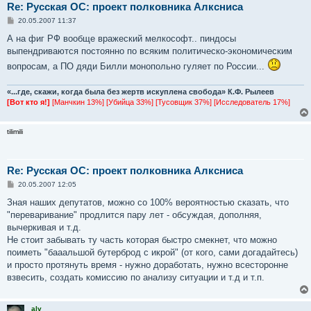
Re: Русская ОС: проект полковника Алксниса
С
20.05.2007 11:37
о
о
А на фиг РФ вообще вражеский мелкософт.. пиндосы
б
выпендриваются постоянно по всяким политическо-экономическим
щ
е
вопросам, а ПО дяди Билли монопольно гуляет по России...
н
и
е
«...где, скажи, когда была без жертв искуплена свобода» К.Ф. Рылеев
[Вот кто я!]
[Манчкин 13%] [Убийца 33%] [Тусовщик 37%] [Исследователь 17%]
tilimili
Re: Русская ОС: проект полковника Алксниса
С
20.05.2007 12:05
о
о
Зная наших депутатов, можно со 100% вероятностью сказать, что
б
"переваривание" продлится пару лет - обсуждая, дополняя,
щ
е
вычеркивая и т.д.
н
Не стоит забывать ту часть которая быстро смекнет, что можно
и
е
поиметь "бааальшой бутерброд с икрой" (от кого, сами догадайтесь)
и просто протянуть время - нужно доработать, нужно всесторонне
взвесить, создать комиссию по анализу ситуации и т.д и т.п.
alv