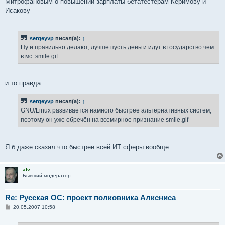
Митрофановым о повышении зарплаты бетатестерам Керимову и
Исакову
sergeyvp
писал(а):
↑
Ну и правильно делают, лучше пусть деньги идут в государство чем
в мс. smile.gif
и то правда.
sergeyvp
писал(а):
↑
GNU/Linux развивается намного быстрее альтернативных систем,
поэтому он уже обречён на всемирное признание smile.gif
Я б даже сказал что быстрее всей ИТ сферы вообще
alv
Бывший модератор
Re: Русская ОС: проект полковника Алксниса
С
20.05.2007 10:58
о
о
б