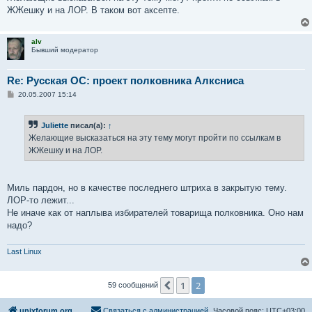
е
ЖЖешку и на ЛОР. В таком вот аксепте.
alv
Бывший модератор
Re: Русская ОС: проект полковника Алксниса
С
20.05.2007 15:14
о
о
б
Juliette
писал(а):
↑
щ
е
Желающие высказаться на эту тему могут пройти по ссылкам в
н
ЖЖешку и на ЛОР.
и
е
Миль пардон, но в качестве последнего штриха в закрытую тему.
ЛОР-то лежит...
Не иначе как от наплыва избирателей товарища полковника. Оно нам
надо?
Last Linux
1
2
Пред.
59 сообщений
unixforum.org
Связаться с администрацией
Часовой пояс:
UTC+03:00