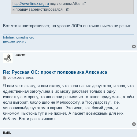
http://www.linux.org.ru
под логином Alksnis"
и правду зарегистрировался =)))
Вот это и настораживает, на уровне ЛОРа он точно ничего не решит.
linfoline.homedns.org
http://tfx.3dn.ru/
Juliette
Re: Русская ОС: проект полковника Алксниса
С
20.05.2007 10:44
о
о
Я вам чего скажу, я вам скажу, что зная наших депутатов, и зная, что
б
единственная загогулина в их мозгу работает только в одну
щ
е
известную сторону, то явно они решили чо-то такое придумать, чтобы
н
если выгорит, бабло шло не Мелкософту, а "государству", т.е.
и
е
чиновникам/депутатам в карман. Это ясно, как божий день, и
биномом Ньютона тут и не пахнет. А пахнет возможным для них
баблом. Вот и разнюхивают.
BaBL