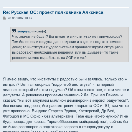
Re: Русская ОС: проект полковника Алксниса
С
20.05.2007 10:49
о
о
б
sergeyvp
писал(а):
↑
щ
е
Что значит не будут? Вы думаете в институтах нет линуксойдов?
н
Тем более если госдума даст задание и выделит под это немного
и
е
денег, то институты с удовольствием проанализируют ситуацию и
выработают необходимые решения, или вы думаете что такие
решения можно выработать на ЛОР и в жж?
Я имею ввиду, что институты с радостью бы и взялись, только кто ж
им даст? Вот ты говоришь "надо чтоб институты" - ты первый
человек который об этом подумал? Об этом знают все, в том числе и
депутаты. А решением проблемы занялись? Да! Пришел Рейман и
сказал: "мы вот закупаем миллион демоверсий виндовс! радуйтесь!",
без всяких тендеров, без рассмотрения открытых ОС и ПО, там четко
уже прописано: Виндовс Стартер Эдишн, Касперский, Др.Веб,
Фотошоп и МС Офис - без альтернатив! Тебе еще что-то нужно? И не
будь повода для фразы "пролоббировано майкрософтом", сейчас бы
не было разговоров о подготовке запроса в генпрокуратуру о