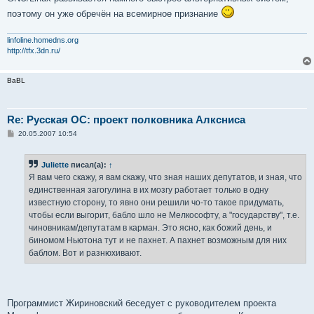
поэтому он уже обречён на всемирное признание
linfoline.homedns.org
http://tfx.3dn.ru/
BaBL
Re: Русская ОС: проект полковника Алксниса
С
20.05.2007 10:54
о
о
б
Juliette
писал(а):
↑
щ
е
Я вам чего скажу, я вам скажу, что зная наших депутатов, и зная, что
н
единственная загогулина в их мозгу работает только в одну
и
е
известную сторону, то явно они решили чо-то такое придумать,
чтобы если выгорит, бабло шло не Мелкософту, а "государству", т.е.
чиновникам/депутатам в карман. Это ясно, как божий день, и
биномом Ньютона тут и не пахнет. А пахнет возможным для них
баблом. Вот и разнюхивают.
Программист Жириновский беседует с руководителем проекта