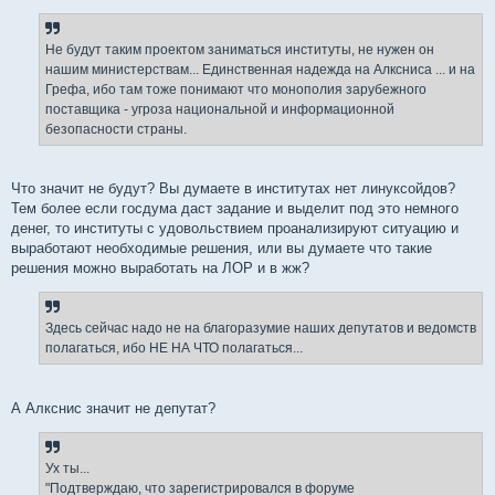
Не будут таким проектом заниматься институты, не нужен он
нашим министерствам... Единственная надежда на Алксниса ... и на
Грефа, ибо там тоже понимают что монополия зарубежного
поставщика - угроза национальной и информационной
безопасности страны.
Что значит не будут? Вы думаете в институтах нет линуксойдов?
Тем более если госдума даст задание и выделит под это немного
денег, то институты с удовольствием проанализируют ситуацию и
выработают необходимые решения, или вы думаете что такие
решения можно выработать на ЛОР и в жж?
Здесь сейчас надо не на благоразумие наших депутатов и ведомств
полагаться, ибо НЕ НА ЧТО полагаться...
А Алкснис значит не депутат?
Ух ты...
"Подтверждаю, что зарегистрировался в форуме