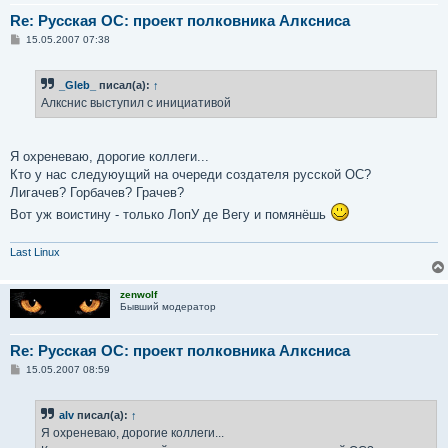
Re: Русская ОС: проект полковника Алксниса
С
15.05.2007 07:38
о
о
б
_Gleb_
писал(а):
↑
щ
е
Алкснис выступил с инициативой
н
и
е
Я охреневаю, дорогие коллеги...
Кто у нас следуюущий на очереди создателя русской ОС?
Лигачев? Горбачев? Грачев?
Вот уж воистину - только ЛопУ де Вегу и помянёшь
Last Linux
zenwolf
Бывший модератор
Re: Русская ОС: проект полковника Алксниса
С
15.05.2007 08:59
о
о
б
alv
писал(а):
↑
щ
е
Я охреневаю, дорогие коллеги...
н