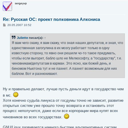
sergeyvp
Re: Русская ОС: проект полковника Алксниса
С
20.05.2007 10:52
о
о
б
Juliette
писал(а):
↑
щ
е
Я вам чего скажу, я вам скажу, что зная наших депутатов, и зная, что
н
единственная загогулина в их мозгу работает только в одну
и
е
известную сторону, то явно они решили чо-то такое придумать,
чтобы если выгорит, бабло шло не Мелкософту, а "государству", т.е.
чиновникам/депутатам в карман. Это ясно, как божий день, и
биномом Ньютона тут и не пахнет. А пахнет возможным для них
баблом. Вот и разнюхивают.
Ну и правильно делают, лучше пусть деньги идут в государство чем
в мс.
Хотя конечно судьба линукса от госдумы точно не зависит, развитие
открытых систем уже прошло точку возврата и остановить этот
процесс неполучится, даже если все корпорации мира купят всех
чиновников во всех государствах.
GNU/Linux развивается намного быстрее альтернативных систем,