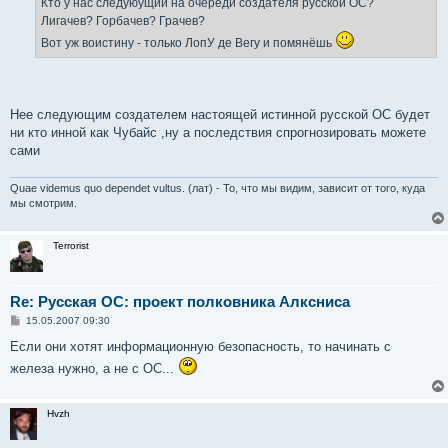
Кто у нас следуюущий на очереди создателя русской ОС?
и
е
Лигачев? Горбачев? Грачев?
Вот уж воистину - только ЛопУ де Вегу и помянёшь
Нее следующим создателем настоящей истинной русской ОС будет
ни кто инной как Чубайс ,ну а последствия спрогнозировать можете
сами
Quae videmus quo dependet vultus. (лат) - То, что мы видим, зависит от того, куда
мы смотрим.
Terrorist
Re: Русская ОС: проект полковника Алксниса
С
15.05.2007 09:30
о
о
Если они хотят информационную безопасность, то начинать с
б
железа нужно, а не с ОС...
щ
е
н
и
Hvzh
е