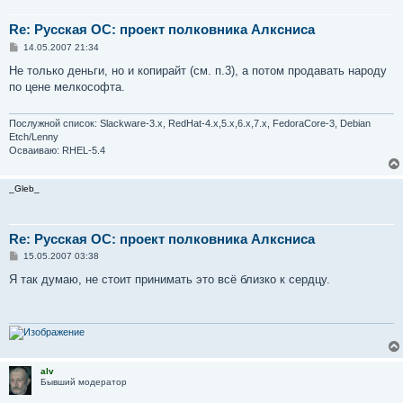
Re: Русская ОС: проект полковника Алксниса
С
14.05.2007 21:34
о
о
Не только деньги, но и копирайт (см. п.3), а потом продавать народу
б
по цене мелкософта.
щ
е
н
и
Послужной список: Slackware-3.x, RedHat-4.x,5.x,6.x,7.x, FedoraCore-3, Debian
е
Etch/Lenny
Осваиваю: RHEL-5.4
_Gleb_
Re: Русская ОС: проект полковника Алксниса
С
15.05.2007 03:38
о
о
Я так думаю, не стоит принимать это всё близко к сердцу.
б
щ
е
н
и
е
alv
Бывший модератор