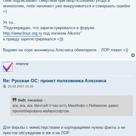
себе подписывают смертный приговор осознанно уходя в
монополию, либо начинают уже выкручиваться и совершать ошибки
=)
Ух ты...
"Подтверждаю, что зарегистрировался в форуме
http://www.linux.org.ru
под логином Alksnis"
и правду зарегистрировался =)))
Видимо на лоре анонимусы Алксниса обматерили... ЛОР лежит =))
sergeyvp
Re: Русская ОС: проект полковника Алксниса
С
20.05.2007 10:35
о
о
б
BaBL
писал(а):
↑
щ
е
ага, ага, ага. Мечтай! У нас есть МинИнфо с Рейманом, давно
н
пролоббирована майкрософтом...
и
е
Для борьбы с министерствами и корпорациями нужны факты а не
простое обсуждение в жж и на ЛОР.