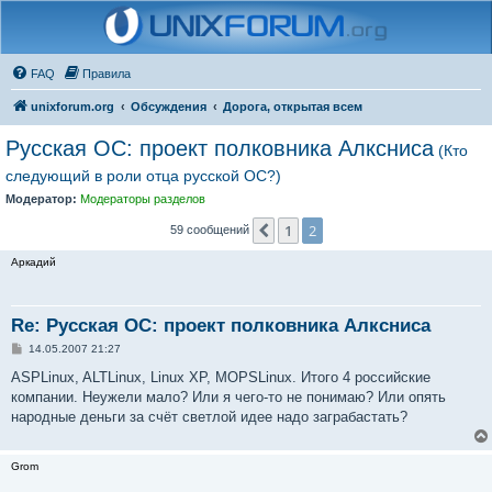
FAQ
Правила
unixforum.org
Обсуждения
Дорога, открытая всем
Русская ОС: проект полковника Алксниса
(Кто
следующий в роли отца русской ОС?)
Модератор:
Модераторы разделов
1
2
Пред.
59 сообщений
Аркадий
Re: Русская ОС: проект полковника Алксниса
С
14.05.2007 21:27
о
о
ASPLinux, ALTLinux, Linux XP, MOPSLinux. Итого 4 российские
б
компании. Неужели мало? Или я чего-то не понимаю? Или опять
щ
е
народные деньги за счёт светлой идее надо заграбастать?
н
и
е
Grom