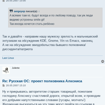
С
20.05.2007 15:00
о
о
б
sergeyvp
писал(а):
↑
щ
е
А всякие там vs. будут всегда и по любому поводу, так уж люди
н
видимо устроены smile.gif
и
е
Так иногда хочется стать ребёнко
Так и давайте - направим нашу мужеску зрелость и мальчишеский
энтузиазм на обсуждение KDE, Gnome, Vin vs Emacs, наконец.
А не на обсуждение звиздобольства бывшего полковника/
диссидента/патриота
Last Linux
Juliette
Re: Русская ОС: проект полковника Алксниса
С
20.05.2007 15:10
о
о
Ну и прикрываясь авторитетом старших товарищей, пожелаем
б
господину Алкснису счастливой дороги, открытой всем, и проводим
щ
е
его добрыми напутственными словами (гусары, молчать!)
н
Желающие высказаться на эту тему могут пройти по ссылкам в
и