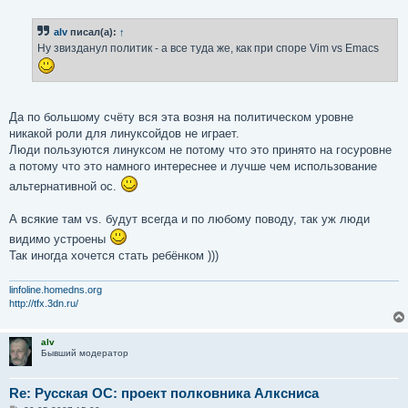
о
о
б
alv
писал(а):
↑
щ
е
Ну звизданул политик - а все туда же, как при споре Vim vs Emacs
н
и
е
Да по большому счёту вся эта возня на политическом уровне
никакой роли для линуксойдов не играет.
Люди пользуются линуксом не потому что это принято на госуровне
а потому что это намного интереснее и лучше чем использование
альтернативной ос.
А всякие там vs. будут всегда и по любому поводу, так уж люди
видимо устроены
Так иногда хочется стать ребёнком )))
linfoline.homedns.org
http://tfx.3dn.ru/
alv
Бывший модератор
Re: Русская ОС: проект полковника Алксниса