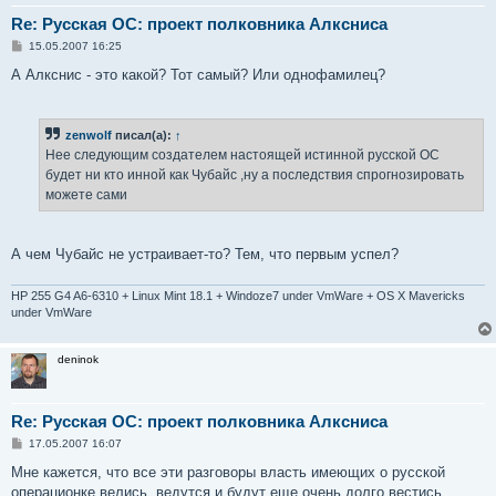
Re: Русская ОС: проект полковника Алксниса
С
15.05.2007 16:25
о
о
А Алкснис - это какой? Тот самый? Или однофамилец?
б
щ
е
н
zenwolf
писал(а):
↑
и
е
Нее следующим создателем настоящей истинной русской ОС
будет ни кто инной как Чубайс ,ну а последствия спрогнозировать
можете сами
А чем Чубайс не устраивает-то? Тем, что первым успел?
HP 255 G4 A6-6310 + Linux Mint 18.1 + Windoze7 under VmWare + OS X Mavericks
under VmWare
deninok
Re: Русская ОС: проект полковника Алксниса
С
17.05.2007 16:07
о
о
Мне кажется, что все эти разговоры власть имеющих о русской
б
операционке велись, ведутся и будут еще очень долго вестись.
щ