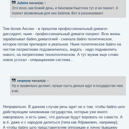
Juliette
писал(а):
↑
щ
е
Это ясно, как божий день, и биномом Ньютона тут и не пахнет. А
н
пахнет возможным для них баблом. Вот и разнюхивают.
и
е
Тем более Акснис - в прошлом профессиональный демагог-
диссидент, ныне - профессиональный демагог-патриот. Всю жизнь
зарабатывал бабло демагогией - сначала бабло политическое,
которое потом претворял в реальное. Ныне политическое бабло на
чистом патриотизме подзакончилось, видать - надо поднакопить
нового, на патриотизме технологическом. А тут мужик еще слово
новое услхал - операционная система...
sergeyvp
писал(а):
↑
Ну и правильно делают, лучше пусть деньги идут в государство чем
в мс.
Неправильно. В данном случае речь идет не о том, чтобы бабло шло
действующим чиновникам государства, которые уже много
наворовали, и есть шанс, что дальше будут воровать по совести. А
м.б. даже и с народом делиться (типа как Абрамович, например).
А чтобы бабло шло представителям оппозиции и лично бывшему