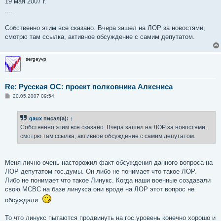
19 мая 2007 г.
....
Собственно этим все сказано. Вчера зашел на ЛОР за новостями,
смотрю там ссылка, активное обсуждение с самим депутатом.
sergeyvp
Re: Русская ОС: проект полковника Алксниса
С
20.05.2007 09:54
о
о
б
gaux
писал(а):
↑
щ
е
Собственно этим все сказано. Вчера зашел на ЛОР за новостями,
н
смотрю там ссылка, активное обсуждение с самим депутатом.
и
е
Меня лично очень насторожил факт обсуждения данного вопроса на
ЛОР депутатом гос.думы. Он либо не понимает что такое ЛОР.
Либо не понимает что такое Линукс. Когда наши военные создавали
свою МСВС на базе линукса они вроде на ЛОР этот вопрос не
обсуждали.
То что линукс пытаются продвинуть на гос.уровень конечно хорошо и