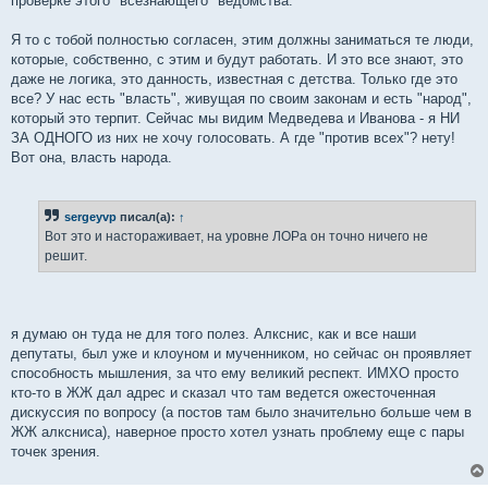
проверке этого "всезнающего" ведомства.
Я то с тобой полностью согласен, этим должны заниматься те люди,
которые, собственно, с этим и будут работать. И это все знают, это
даже не логика, это данность, известная с детства. Только где это
все? У нас есть "власть", живущая по своим законам и есть "народ",
который это терпит. Сейчас мы видим Медведева и Иванова - я НИ
ЗА ОДНОГО из них не хочу голосовать. А где "против всех"? нету!
Вот она, власть народа.
sergeyvp
писал(а):
↑
Вот это и настораживает, на уровне ЛОРа он точно ничего не
решит.
я думаю он туда не для того полез. Алкснис, как и все наши
депутаты, был уже и клоуном и мученником, но сейчас он проявляет
способность мышления, за что ему великий респект. ИМХО просто
кто-то в ЖЖ дал адрес и сказал что там ведется ожесточенная
дискуссия по вопросу (а постов там было значительно больше чем в
ЖЖ алксниса), наверное просто хотел узнать проблему еще с пары
точек зрения.