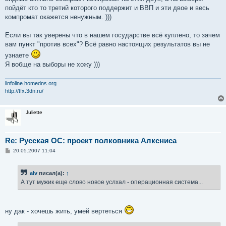
пойдёт кто то третий которого поддержит и ВВП и эти двое и весь
компромат окажется ненужным. )))
Если вы так уверены что в нашем государстве всё куплено, то зачем
вам пункт "против всех"? Всё равно настоящих результатов вы не
узнаете
Я вобще на выборы не хожу )))
linfoline.homedns.org
http://tfx.3dn.ru/
Juliette
Re: Русская ОС: проект полковника Алксниса
С
20.05.2007 11:04
о
о
б
alv
писал(а):
↑
щ
е
А тут мужик еще слово новое услхал - операционная система...
н
и
е
ну дак - хочешь жить, умей вертеться