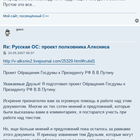
е
Пустое это все...
н
и
е
Мой сайт, посвящённый С++
gaux
Re: Русская ОС: проект полковника Алксниса
С
20.05.2007 09:37
о
о
http://v-alksnis2.livejournal.com/25329.html#cutid1
б
щ
е
Проект Обращения Госдумы к Президенту РФ В.В.Путину
н
и
е
Уважаемые Друзья! Я подготовил проект Обращения Госдумы к
Президенту РФ В.В.Путину.
Искренне признателен вам за огромную помощь в работе над этим
документом. Многие их тех сотен мнений и предложений, которые
были высказаны вами в комментариях, я постарался учесть при
работе над текстом.
Но, еще больше мнений и предложений пока осталось за рамками
этого документа. Я приношу извинения тем Друзьям, которые могут