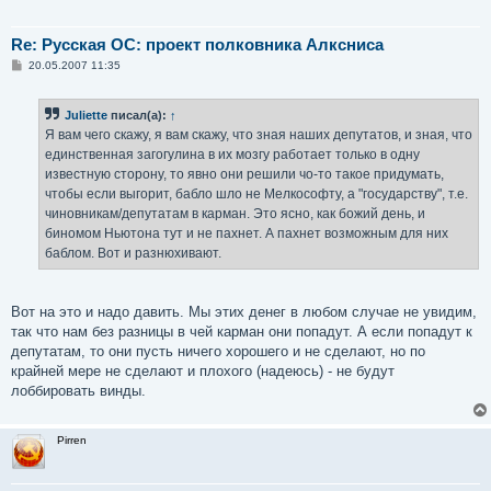
Re: Русская ОС: проект полковника Алксниса
С
20.05.2007 11:35
о
о
б
Juliette
писал(а):
↑
щ
е
Я вам чего скажу, я вам скажу, что зная наших депутатов, и зная, что
н
единственная загогулина в их мозгу работает только в одну
и
е
известную сторону, то явно они решили чо-то такое придумать,
чтобы если выгорит, бабло шло не Мелкософту, а "государству", т.е.
чиновникам/депутатам в карман. Это ясно, как божий день, и
биномом Ньютона тут и не пахнет. А пахнет возможным для них
баблом. Вот и разнюхивают.
Вот на это и надо давить. Мы этих денег в любом случае не увидим,
так что нам без разницы в чей карман они попадут. А если попадут к
депутатам, то они пусть ничего хорошего и не сделают, но по
крайней мере не сделают и плохого (надеюсь) - не будут
лоббировать винды.
Pirren