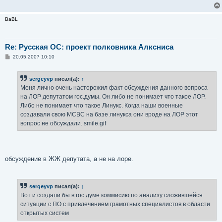
BaBL
Re: Русская ОС: проект полковника Алксниса
С
20.05.2007 10:10
о
о
б
sergeyvp
писал(а):
↑
щ
е
Меня лично очень насторожил факт обсуждения данного вопроса
н
на ЛОР депутатом гос.думы. Он либо не понимает что такое ЛОР.
и
е
Либо не понимает что такое Линукс. Когда наши военные
создавали свою МСВС на базе линукса они вроде на ЛОР этот
вопрос не обсуждали. smile.gif
обсуждение в ЖЖ депутата, а не на лоре.
sergeyvp
писал(а):
↑
Вот и создали бы в гос думе коммисию по анализу сложившейся
ситуации с ПО с привлечением грамотных специалистов в области
открытых систем