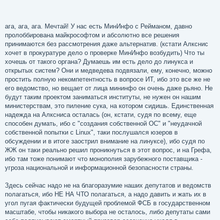
ага, ага, ага. Мечтай! У нас есть МинИнфо с Рейманом, давно
пролоббирована майкрософтом и абсолютно все решения
принимаются без рассмотрения даже альтернатив. (кстати Алкснис
хочет в прокуратуре дело о проверке МинИнфо возбудить) Что ты
хочешь от такого органа? Думаешь им есть дело до линукса и
открытых систем? Они и медведева подвязали, ему, конечно, можно
простить полную некомпетентность в вопросе ИТ, ибо это все же не
его ведомство, но вещает от лица мининфо он очень даже рьяно. Не
будут таким проектом заниматься институты, не нужен он нашим
министерствам, это пиление сука, на котором сидишь. Единственная
надежда на Алксниса осталась (он, кстати, судя по всему, еще
способен думать, ибо с "создания собственной ОС" и "неудачной
собственной попытки с Linux", таки послушался юзеров в
обсуждении и в итоге заострил внимание на линуксе), ибо судя по
ЖЖ он таки реально решил проникнуться в этот вопрос, и на Грефа,
ибо там тоже понимают что монополия зарубежного поставщика -
угроза национальной и информационной безопасности страны.
Здесь сейчас надо не на благоразумие наших депутатов и ведомств
полагаться, ибо НЕ НА ЧТО полагаться, а надо давить и жать их в
угол пугая фактически будущей проблемой ФСБ в государственном
масштабе, чтобы никакого выбора не осталось, либо депутаты сами