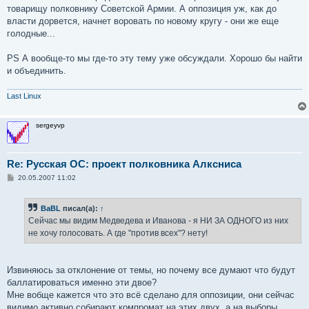
товарищу полковнику Советской Армии. А оппозиция уж, как до
власти дорвется, начнет воровать по новому кругу - они же еще
голодные...
PS А вообще-то мы где-то эту тему уже обсуждали. Хорошо бы найти
и объединить.
Last Linux
sergeyvp
Re: Русская ОС: проект полковника Алксниса
С
20.05.2007 11:02
о
о
б
BaBL
писал(а):
↑
щ
е
Сейчас мы видим Медведева и Иванова - я НИ ЗА ОДНОГО из них
н
не хочу голосовать. А где "против всех"? нету!
и
е
Извиняюсь за отклонение от темы, но почему все думают что будут
баллатироваться именно эти двое?
Мне вобще кажется что это всё сделано для оппозиции, они сейчас
видимо активно собирают компромат на этих двух, а на выборы