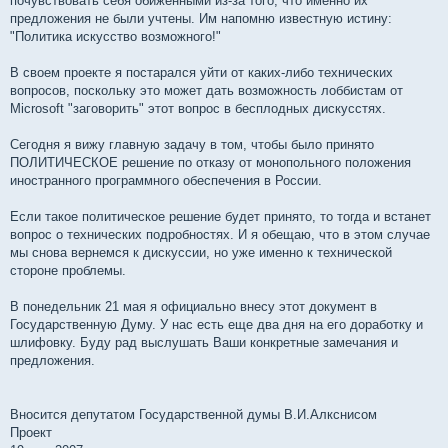
почувствовать себя обиженными из-за того, что именно их
предложения не были учтены. Им напомню известную истину:
"Политика искусство возможного!"
В своем проекте я постарался уйти от каких-либо технических
вопросов, поскольку это может дать возможность лоббистам от
Microsoft "заговорить" этот вопрос в бесплодных дискусстях.
Сегодня я вижу главную задачу в том, чтобы было принято
ПОЛИТИЧЕСКОЕ решение по отказу от монопольного положения
иностранного программного обеспечения в России.
Если такое политическое решение будет принято, то тогда и встанет
вопрос о технических подробностях. И я обещаю, что в этом случае
мы снова вернемся к дискуссии, но уже именно к технической
стороне проблемы.
В понедельник 21 мая я официально внесу этот документ в
Государственную Думу. У нас есть еще два дня на его доработку и
шлифовку. Буду рад выслушать Ваши конкретные замечания и
предложения.
Вносится депутатом Государственной думы В.И.Алкснисом
Проект