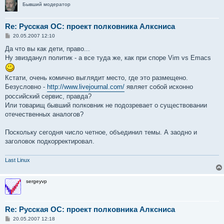
Бывший модератор
Re: Русская ОС: проект полковника Алксниса
С
20.05.2007 12:10
о
о
Да что вы как дети, право...
б
Ну звизданул политик - а все туда же, как при споре Vim vs Emacs
щ
е
н
Кстати, очень комично выглядит место, где это размещено.
и
е
Безусловно -
http://www.livejournal.com/
являет собой исконно
российский сервис, правда?
Или товарищ бывший полковник не подозревает о существовании
отечественных аналогов?
Поскольку сегодня число четное, объединил темы. А заодно и
заголовок подкорректировал.
Last Linux
sergeyvp
Re: Русская ОС: проект полковника Алксниса
С
20.05.2007 12:18