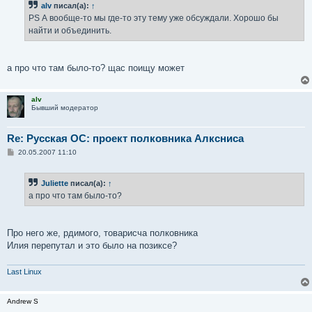
alv
писал(а):
↑
PS А вообще-то мы где-то эту тему уже обсуждали. Хорошо бы
найти и объединить.
а про что там было-то? щас поищу может
alv
Бывший модератор
Re: Русская ОС: проект полковника Алксниса
С
20.05.2007 11:10
о
о
б
Juliette
писал(а):
↑
щ
е
а про что там было-то?
н
и
е
Про него же, рдимого, товарисча полковника
Илия перепутал и это было на позиксе?
Last Linux
Andrew S