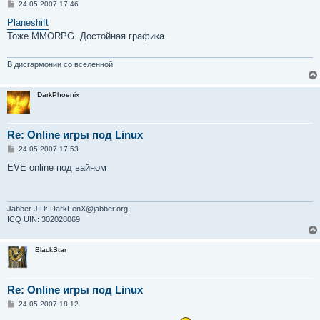
С
24.05.2007 17:46
о
о
Planeshift
б
Тоже MMORPG. Достойная графика.
щ
е
н
и
В дисгармонии со вселенной.
е
DarkPhoenix
Re: Online игры под Linux
С
24.05.2007 17:53
о
о
EVE online под вайном
б
щ
е
н
и
Jabber JID: DarkFenX@jabber.org
е
ICQ UIN: 302028069
BlackStar
Re: Online игры под Linux
С
24.05.2007 18:12
о