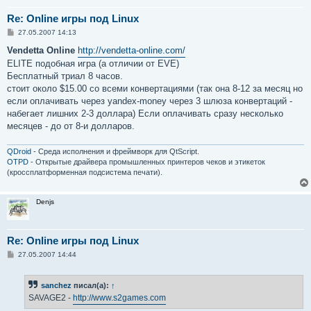
Re: Online игры под Linux
С
27.05.2007 14:13
о
о
Vendetta Online
http://vendetta-online.com/
б
ELITE подобная игра (а отличии от EVE)
щ
е
Бесплатный триал 8 часов.
н
стоит около $15.00 со всеми конвертациями (так она 8-12 за месяц но
и
е
если оплачивать через yandex-money через 3 шлюза конвертаций -
набегает лишних 2-3 доллара) Если оплачивать сразу несколько
месяцев - до от 8-и долларов.
QDroid
- Среда исполнения и фреймворк для QtScript.
OTPD
- Открытые драйвера промышленных принтеров чеков и этикеток
(кроссплатформенная подсистема печати).
Denjs
Re: Online игры под Linux
С
27.05.2007 14:44
о
о
б
sanchez
писал(а):
↑
щ
е
SAVAGE2 -
http://www.s2games.com
н