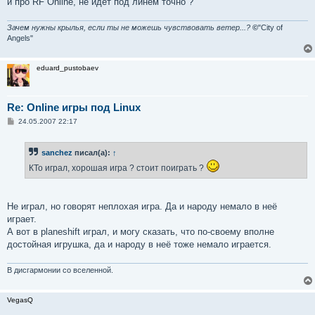
и про RF Online, не идёт под линем точно ?
Зачем нужны крылья, если ты не можешь чувствовать ветер...?
©
"City of
Angels"
eduard_pustobaev
Re: Online игры под Linux
С
24.05.2007 22:17
о
о
б
sanchez
писал(а):
↑
щ
е
КТо играл, хорошая игра ? стоит поиграть ?
н
и
е
Не играл, но говорят неплохая игра. Да и народу немало в неё
играет.
А вот в planeshift играл, и могу сказать, что по-своему вполне
достойная игрушка, да и народу в неё тоже немало играется.
В дисгармонии со вселенной.
VegasQ