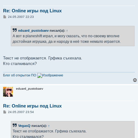
Re: Online игры под Linux
С
24.05.2007 22:23
о
о
б
eduard_pustobaev
писал(а):
↑
щ
е
А вот в planeshift играл, и могу сказать, что по-своему вполне
н
достойная игрушка, да и народу в неё тоже немало играется.
и
е
Текст не отображается. Грфика съхехала.
Кто сталкивался?
Блог об открытои ПО
eduard_pustobaev
Re: Online игры под Linux
С
24.05.2007 23:54
о
о
б
VegasQ
писал(а):
↑
щ
е
Текст не отображается. Грфика съхехала.
н
Кто сталкивался?
и