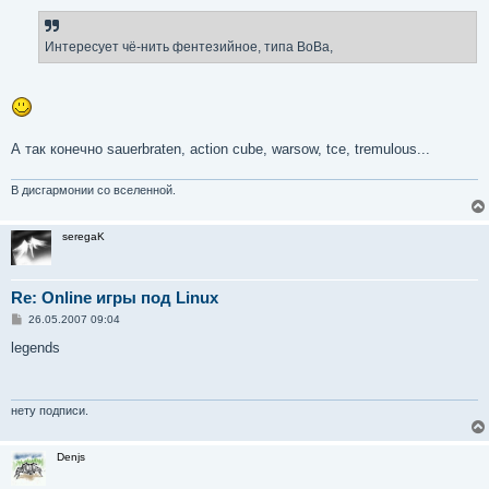
Интересует чё-нить фентезийное, типа ВоВа,
А так конечно sauerbraten, action cube, warsow, tce, tremulous...
В дисгармонии со вселенной.
seregaK
Re: Online игры под Linux
С
26.05.2007 09:04
о
о
legends
б
щ
е
н
и
нету подписи.
е
Denjs