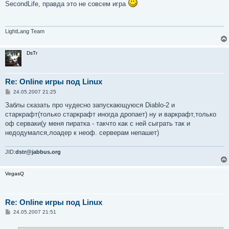
о
SecondLife, правда это не совсем игра
б
щ
е
н
и
LightLang Team
е
DsTr
Re: Online игры под Linux
С
24.05.2007 21:25
о
о
Заблы сказать про чудесно запускающуюся Diablo-2 и
б
старкрафт(только старкрафт иногда дропает) ну и варкрафт,только
щ
е
оф серваки(у меня пиратка - такчто как с ней сыграть так и
н
недодумался,лоадер к неоф. серверам непашет)
и
е
JID:
dstr@jabbus.org
VegasQ
Re: Online игры под Linux
С
24.05.2007 21:51
о
о