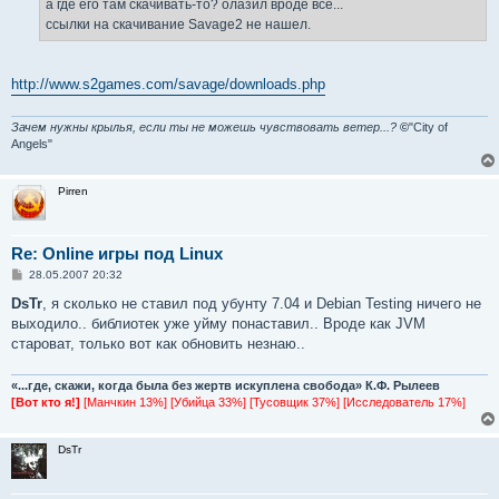
а где его там скачивать-то? олазил вроде все...
н
ссылки на скачивание Savage2 не нашел.
и
е
http://www.s2games.com/savage/downloads.php
Зачем нужны крылья, если ты не можешь чувствовать ветер...?
©
"City of
Angels"
Pirren
Re: Online игры под Linux
С
28.05.2007 20:32
о
о
DsTr
, я сколько не ставил под убунту 7.04 и Debian Testing ничего не
б
выходило.. библиотек уже уйму понаставил.. Вроде как JVM
щ
е
староват, только вот как обновить незнаю..
н
и
е
«...где, скажи, когда была без жертв искуплена свобода» К.Ф. Рылеев
[Вот кто я!]
[Манчкин 13%] [Убийца 33%] [Тусовщик 37%] [Исследователь 17%]
DsTr