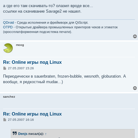
и
е
а где его там скачивать-то? олазил вроде все...
ссылки на скачивание Savage2 не нашел.
QDroid
- Среда исполнения и фреймворк для QtScript.
OTPD
- Открытые драйвера промышленных принтеров чеков и этикеток
(кроссплатформенная подсистема печати).
moog
Re: Online игры под Linux
С
27.05.2007 15:26
о
о
Периодически в sauerbraten, frozen-bubble, wesnoth, globuration. А
б
вообще, я редкостный mudак...)
щ
е
н
и
sanchez
е
Re: Online игры под Linux
С
27.05.2007 16:16
о
о
б
Denjs
писал(а):
↑
щ
е