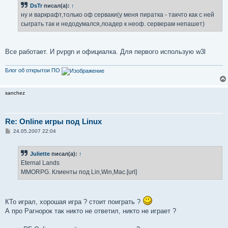
б
DsTr
писал(а):
↑
щ
е
ну и варкрафт,только оф серваки(у меня пиратка - такчто как с ней
н
сыграть так и недодумался,лоадер к неоф. серверам непашет)
и
е
Все работает. И pvpgn и официалка. Для первого использую w3l
Блог об открытои ПО
sanchez
Re: Online игры под Linux
С
24.05.2007 22:04
о
о
б
Juliette
писал(а):
↑
щ
е
Eternal Lands
н
MMORPG. Клиенты под Lin,Win,Mac.[url]
и
е
КТо играл, хорошая игра ? стоит поиграть ?
А про Рагнорок так никто не ответил, никто не играет ?