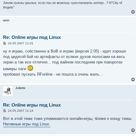
Зачем нужны крылья, если ты не можешь чувствовать ветер...?
©
"City of
Angels"
wzor
Re: Online игры под Linux
С
24.05.2007 11:01
о
о
ну я играю, собственно в ВоВ и играю (версия 2.05) - идет хорошо
б
под цедегой 6ой но артефакты от всяких духов полосами на весь
щ
е
экран а так все отлично... под вайном последним при поворотах
н
камеры лаги
и
е
пробовал пускать RFonline - не пошла а очень жаль...
Juliette
Re: Online игры под Linux
С
24.05.2007 11:14
о
о
Вот в этой теме тоже упоминаются онлайн-игры, ближе к концу темы.
б
Нативные игры под Linux.
щ
е
н
и