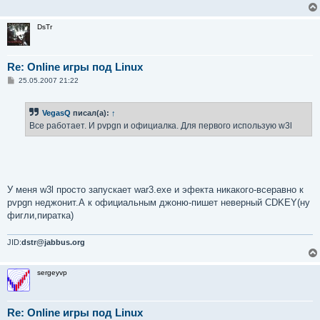
DsTr
Re: Online игры под Linux
С
25.05.2007 21:22
о
о
б
VegasQ
писал(а):
↑
щ
е
Все работает. И pvpgn и официалка. Для первого использую w3l
н
и
е
У меня w3l просто запускает war3.exe и эфекта никакого-всеравно к
pvpgn неджонит.А к официальным джоню-пишет неверный CDKEY(ну
фигли,пиратка)
JID:
dstr@jabbus.org
sergeyvp
Re: Online игры под Linux