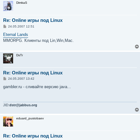
DimkaS
е
Re: Online игры под Linux
С
24.05.2007 12:51
о
о
Eternal Lands
б
MMORPG. Клиенты под Lin,Win,Mac.
щ
е
н
и
DsTr
е
Re: Online игры под Linux
С
24.05.2007 13:42
о
о
gambler.ru - сливайте версию java...
б
щ
е
н
и
JID:
dstr@jabbus.org
е
eduard_pustobaev
Re: Online игры под Linux