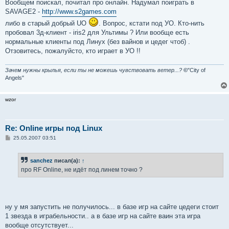
о
Вообщем поискал, почитал про онлайн. Надумал поиграть в
б
SAVAGE2 -
http://www.s2games.com
щ
е
либо в старый добрый UO
. Вопрос, кстати под УО. Кто-нить
н
пробовал 3д-клиент - iris2 для Ультимы ? Или вообще есть
и
е
нормальные клиенты под Линух (без вайнов и цедег чтоб) .
Отзовитесь, пожалуйсто, кто играет в УО !!
Зачем нужны крылья, если ты не можешь чувствовать ветер...?
©
"City of
Angels"
wzor
Re: Online игры под Linux
С
25.05.2007 03:51
о
о
б
sanchez
писал(а):
↑
щ
е
про RF Online, не идёт под линем точно ?
н
и
е
ну у мя запустить не получилось... в базе игр на сайте цедеги стоит
1 звезда в играбельности.. а в базе игр на сайте ваин эта игра
вообще отсутствует...