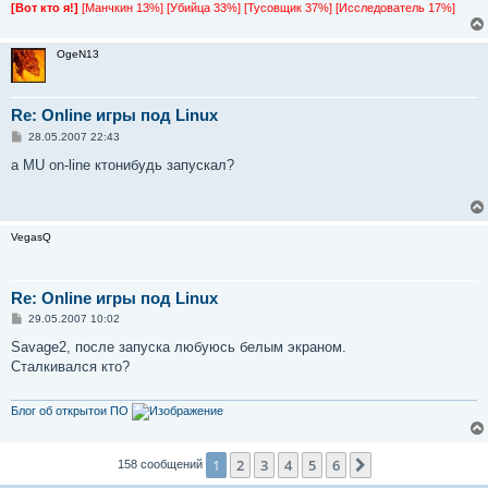
е
[Вот кто я!]
[Манчкин 13%] [Убийца 33%] [Тусовщик 37%] [Исследователь 17%]
OgeN13
Re: Online игры под Linux
С
28.05.2007 22:43
о
о
а MU on-line ктонибудь запускал?
б
щ
е
н
и
VegasQ
е
Re: Online игры под Linux
С
29.05.2007 10:02
о
о
Savage2, после запуска любуюсь белым экраном.
б
Сталкивался кто?
щ
е
н
и
Блог об открытои ПО
е
1
2
3
4
5
6
След.
158 сообщений