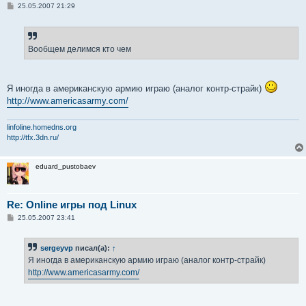
С
25.05.2007 21:29
о
о
б
щ
е
Вообщем делимся кто чем
н
и
е
Я иногда в американскую армию играю (аналог контр-страйк)
http://www.americasarmy.com/
linfoline.homedns.org
http://tfx.3dn.ru/
eduard_pustobaev
Re: Online игры под Linux
С
25.05.2007 23:41
о
о
б
sergeyvp
писал(а):
↑
щ
е
Я иногда в американскую армию играю (аналог контр-страйк)
н
http://www.americasarmy.com/
и
е