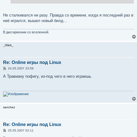
е
Не сталкивался ни разу. Правда со времени, когда я последний раз в
неё игрался, вышел новый билд...
В дисгармонии со вселенной.
_Gleb_
Re: Online игры под Linux
С
24.05.2007 23:59
о
о
А Травиану пофигу, из-под чего в него играешь.
б
щ
е
н
и
е
sanchez
Re: Online игры под Linux
С
25.05.2007 02:11
о