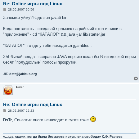
Re: Online игры под Linux
С
28.05.2007 20:56
о
о
Зачемже уйму?Надо sun-java6-bin.
б
щ
е
Кода поставишь - создавай ярлычек на рабочий стол и пиши в
н
"приложение" - cd *КАТАЛОГ* && java -jar lib/starter.jar
и
е
*КАТАЛОГ*=то где у тебя находится jgambler...
ЗЫ былаб венда - всеравно JAVA версию юзал бы.В виндоской верии
бесят "полудохлые" полосы прокрутки.
JID:
dstr@jabbus.org
Pirren
Re: Online игры под Linux
С
28.05.2007 22:23
о
о
DsTr
, Синаптик оного ненаходит и гугля тоже
б
щ
е
н
и
«...где, скажи, когда была без жертв искуплена свобода» К.Ф. Рылеев