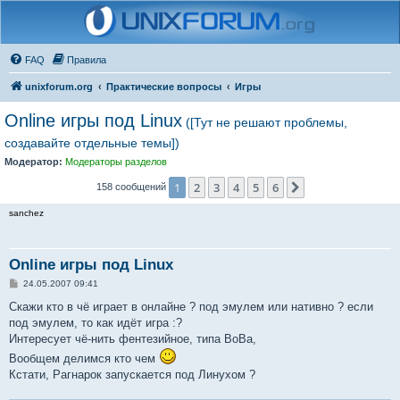
FAQ
Правила
unixforum.org
Практические вопросы
Игры
Online игры под Linux
([Тут не решают проблемы,
создавайте отдельные темы])
Модератор:
Модераторы разделов
1
2
3
4
5
6
След.
158 сообщений
sanchez
Online игры под Linux
С
24.05.2007 09:41
о
о
Скажи кто в чё играет в онлайне ? под эмулем или нативно ? если
б
под эмулем, то как идёт игра :?
щ
е
Интересует чё-нить фентезийное, типа ВоВа,
н
Вообщем делимся кто чем
и
е
Кстати, Рагнарок запускается под Линухом ?