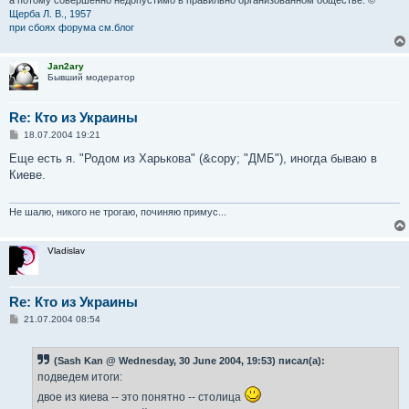
Щерба Л. В., 1957
при сбоях форума см.блог
Jan2ary
Бывший модератор
Re: Кто из Украины
С
18.07.2004 19:21
о
о
Еще есть я. "Родом из Харькова" (&copy; "ДМБ"), иногда бываю в
б
Киеве.
щ
е
н
и
Не шалю, никого не трогаю, починяю примус...
е
Vladislav
Re: Кто из Украины
С
21.07.2004 08:54
о
о
б
(Sash Kan @ Wednesday, 30 June 2004, 19:53) писал(а):
щ
е
подведем итоги:
н
и
двое из киева -- это понятно -- столица
е