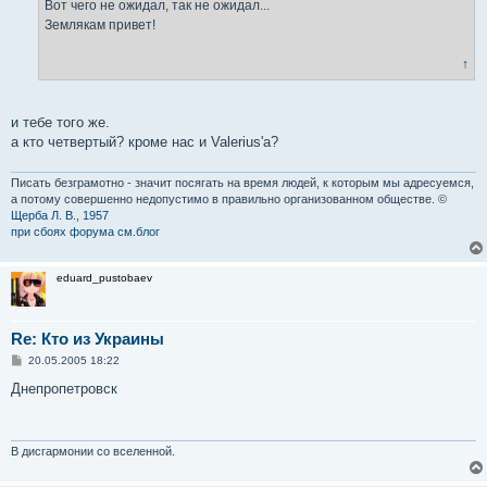
Вот чего не ожидал, так не ожидал...
и
е
Землякам привет!
↑
и тебе того же.
а кто четвертый? кроме нас и Valerius'а?
Писать безграмотно - значит посягать на время людей, к которым мы адресуемся,
а потому совершенно недопустимо в правильно организованном обществе. ©
Щерба Л. В., 1957
при сбоях форума см.блог
eduard_pustobaev
Re: Кто из Украины
С
20.05.2005 18:22
о
о
Днепропетровск
б
щ
е
н
и
В дисгармонии со вселенной.
е