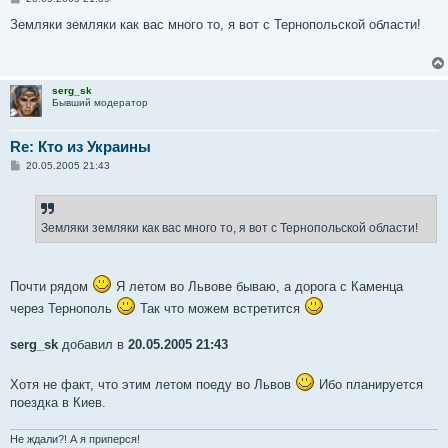
о
о
Земляки земляки как вас много то, я вот с Тернопольской области!
б
щ
е
н
и
serg_sk
е
Бывший модератор
Re: Кто из Украины
С
20.05.2005 21:43
о
о
б
щ
е
Земляки земляки как вас много то, я вот с Тернопольской области!
н
и
е
Почти рядом
Я летом во Львове бываю, а дорога с Каменца
через Тернополь
Так что можем встретится
serg_sk
добавил в
20.05.2005 21:43
Хотя не факт, что этим летом поеду во Львов
Ибо планируется
поездка в Киев.
Не ждали?! А я приперся!