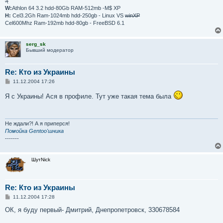
:(
W:
Athlon 64 3.2 hdd-80Gb RAM-512mb -M$ XP
H:
Cel3.2Gh Ram-1024mb hdd-250gb - Linux VS
winXP
Cel600Mhz Ram-192mb hdd-80gb - FreeBSD 6.1
serg_sk
Бывший модератор
Re: Кто из Украины
С
11.12.2004 17:26
о
о
Я с Украины! Ася в профиле. Тут уже такая тема была
б
щ
е
н
и
Не ждали?! А я приперся!
е
Помойка Gentoo'шника
-------
ШутNick
Re: Кто из Украины
С
11.12.2004 17:28
о
о
ОК, я буду первый- Дмитрий, Днепропетровск, 330678584
б
щ