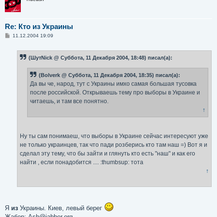
Re: Кто из Украины
С
11.12.2004 19:09
о
о
б
(ШутNick @ Суббота, 11 Декабря 2004, 18:48) писал(а):
щ
е
н
(Bolverk @ Суббота, 11 Декабря 2004, 18:35) писал(а):
и
е
Да вы че, народ, тут с Украины имхо самая большая тусовка
после российской. Открываешь тему про выборы в Украине и
читаешь, и там все понятно.
↑
Ну ты сам понимаеш, что выборы в Украине сейчас интересуют уже
не только украинцев, так что пади розберись кто там наш =) Вот я и
сделал эту тему, что бы зайти и глянуть кто есть "наш" и как его
найти , если понадобится .... :thumbsup: тота
↑
Я
из
Украины. Киев, левый берег
Жабер: Ash@jabber.org