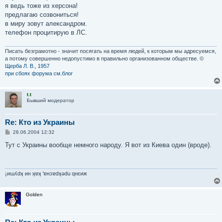
я ведь тоже из херсона!
предлагаю созвониться!
в миру зовут александром.
телефон процитирую в ЛС.
Писать безграмотно - значит посягать на время людей, к которым мы адресуемся,
а потому совершенно недопустимо в правильно организованном обществе. ©
Щерба Л. В., 1957
при сбоях форума см.блог
t.t
Бывший модератор
Re: Кто из Украины
С
28.06.2004 12:32
о
о
Тут с Украины вообще немного народу. Я вот из Киева один (вроде).
б
щ
е
н
и
¡иɯʎdʞ ин ʞɐʞ 'ɐнɔɐdʞǝdu qнεиж
е
Golden