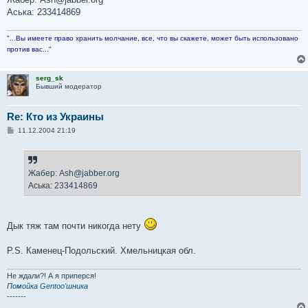
Аська: 233414869
"...Вы имеете право хранить молчание, все, что вы скажете, может быть использовано
против вас..."
serg_sk
Бывший модератор
Re: Кто из Украины
С
11.12.2004 21:19
о
о
б
щ
е
Жабер: Ash@jabber.org
н
Аська: 233414869
и
е
Дык тяж там почти никогда нету
P.S. Каменец-Подольский. Хмельницкая обл.
Не ждали?! А я приперся!
Помойка Gentoo'шника
-------