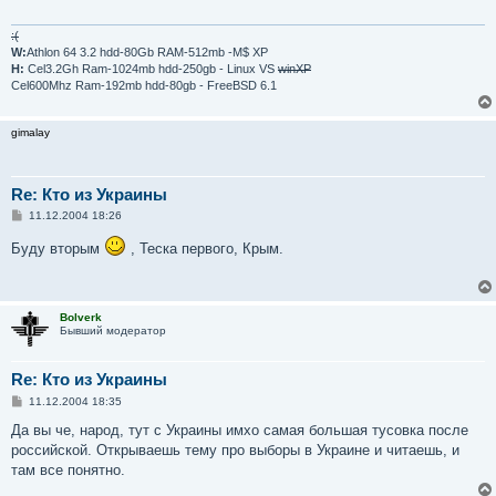
е
н
и
:(
е
W:
Athlon 64 3.2 hdd-80Gb RAM-512mb -M$ XP
H:
Cel3.2Gh Ram-1024mb hdd-250gb - Linux VS
winXP
Cel600Mhz Ram-192mb hdd-80gb - FreeBSD 6.1
gimalay
Re: Кто из Украины
С
11.12.2004 18:26
о
о
Буду вторым
, Теска первого, Крым.
б
щ
е
н
и
Bolverk
е
Бывший модератор
Re: Кто из Украины
С
11.12.2004 18:35
о
о
Да вы че, народ, тут с Украины имхо самая большая тусовка после
б
российской. Открываешь тему про выборы в Украине и читаешь, и
щ
е
там все понятно.
н
и