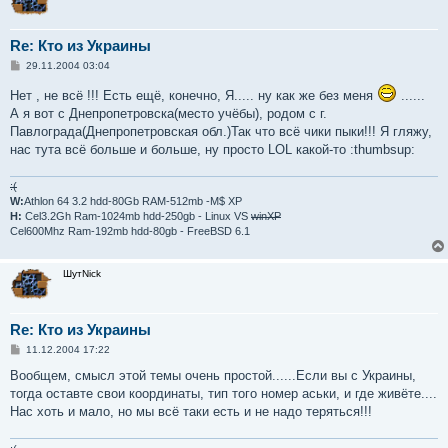
Re: Кто из Украины
С
29.11.2004 03:04
о
о
Нет , не всё !!! Есть ещё, конечно, Я..... ну как же без меня
......
б
А я вот с Днепропетровска(место учёбы), родом с г.
щ
е
Павлограда(Днепропетровская обл.)Так что всё чики пыки!!! Я гляжу,
н
нас тута всё больше и больше, ну просто LOL какой-то :thumbsup:
и
е
:(
W:
Athlon 64 3.2 hdd-80Gb RAM-512mb -M$ XP
H:
Cel3.2Gh Ram-1024mb hdd-250gb - Linux VS
winXP
Cel600Mhz Ram-192mb hdd-80gb - FreeBSD 6.1
ШутNick
Re: Кто из Украины
С
11.12.2004 17:22
о
о
Вообщем, смысл этой темы очень простой......Если вы с Украины,
б
тогда оставте свои координаты, тип того номер аськи, и где живёте....
щ
е
Нас хоть и мало, но мы всё таки есть и не надо теряться!!!
н
и
е