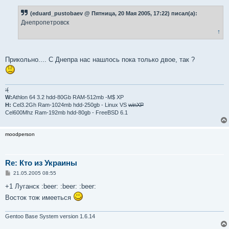
о
б
(eduard_pustobaev @ Пятница, 20 Мая 2005, 17:22) писал(а):
щ
е
Днепропетровск
н
↑
и
е
Прикольно.... С Днепра нас нашлось пока только двое, так ?
:(
W:
Athlon 64 3.2 hdd-80Gb RAM-512mb -M$ XP
H:
Cel3.2Gh Ram-1024mb hdd-250gb - Linux VS
winXP
Cel600Mhz Ram-192mb hdd-80gb - FreeBSD 6.1
moodperson
Re: Кто из Украины
С
21.05.2005 08:55
о
о
+1 Луганск :beer: :beer: :beer:
б
Восток тож имееться
щ
е
н
и
Gentoo Base System version 1.6.14
е