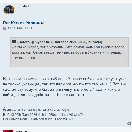
е
ШутNick
Re: Кто из Украины
С
11.12.2004 18:48
о
о
б
(Bolverk @ Суббота, 11 Декабря 2004, 18:35) писал(а):
щ
е
Да вы че, народ, тут с Украины имхо самая большая тусовка после
н
российской. Открываешь тему про выборы в Украине и читаешь, и
и
е
там все понятно.
↑
Ну ты сам понимаеш, что выборы в Украине сейчас интересуют уже
не только украинцев, так что пади розберись кто там наш =) Вот я и
сделал эту тему, что бы зайти и глянуть кто есть "наш" и как его
найти , если понадобится .... :thumbsup: тота
:(
W:
Athlon 64 3.2 hdd-80Gb RAM-512mb -M$ XP
H:
Cel3.2Gh Ram-1024mb hdd-250gb - Linux VS
winXP
Cel600Mhz Ram-192mb hdd-80gb - FreeBSD 6.1
Trueash