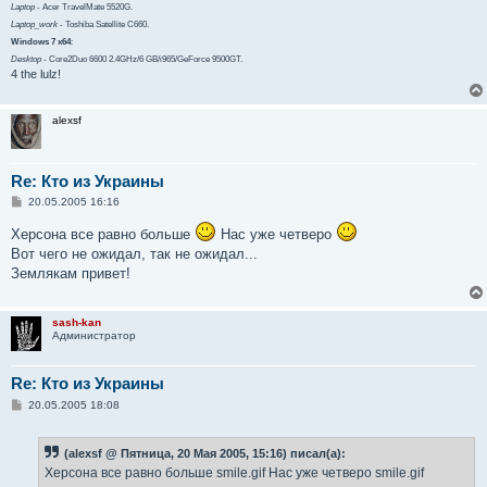
Laptop
- Acer TravelMate 5520G.
Laptop_work
- Toshiba Satellite C660.
Windows 7 x64
:
Desktop
- Core2Duo 6600 2.4GHz/6 GB/i965/GeForce 9500GT.
4 the lulz!
alexsf
Re: Кто из Украины
С
20.05.2005 16:16
о
о
Херсона все равно больше
Нас уже четверо
б
Вот чего не ожидал, так не ожидал...
щ
е
Землякам привет!
н
и
е
sash-kan
Администратор
Re: Кто из Украины
С
20.05.2005 18:08
о
о
б
(alexsf @ Пятница, 20 Мая 2005, 15:16) писал(а):
щ
е
Херсона все равно больше smile.gif Нас уже четверо smile.gif
н