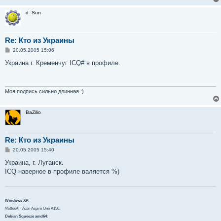
d_Sun
Re: Кто из Украины
С
20.05.2005 15:06
о
о
Украина г. Кременчуг ICQ# в профиле.
б
щ
е
н
и
Моя подпись сильно длинная :)
е
BaZilio
Re: Кто из Украины
С
20.05.2005 15:40
о
о
Украина, г. Луганск.
б
ICQ наверное в профиле валяется %)
щ
е
н
и
е
Windows XP
:
Netbook
- Acer Aspire One A150.
Debian Squeeze amd64
: