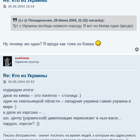
Re: Кто из Украины
С
30.06.2004 19:19
о
о
б
(t.t @ Понедельник, 28 Июня 2004, 11:32) писал(а):
щ
е
Тут с Украины вообще немного народу. Я вот из Киева один (вроде).
н
и
е
Ну почему же один? Я вроде как тоже из Киева
sash-kan
Администратор
Re: Кто из Украины
С
30.06.2004 20:53
о
о
подведем итоги:
б
двое из киева -- это понятно -- столица :)
щ
е
один из хмельницкой области -- западная украина самая украина в
н
мире :)
и
е
и двое из херсона -- ...
шо, центр (украинской) цивилизации переезжает в нью-васю...
пардон, херсон? :))
Писать безграмотно - значит посягать на время людей, к которым мы адресуемся,
а потому совершенно недопустимо в правильно организованном обществе. ©