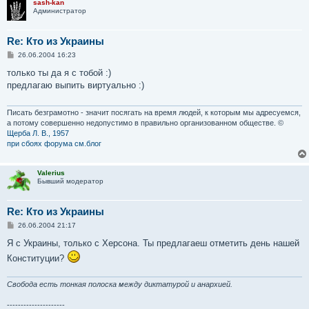
sash-kan
Администратор
Re: Кто из Украины
С
26.06.2004 16:23
о
о
только ты да я с тобой :)
б
предлагаю выпить виртуально :)
щ
е
н
и
Писать безграмотно - значит посягать на время людей, к которым мы адресуемся,
е
а потому совершенно недопустимо в правильно организованном обществе. ©
Щерба Л. В., 1957
при сбоях форума см.блог
Valerius
Бывший модератор
Re: Кто из Украины
С
26.06.2004 21:17
о
о
Я с Украины, только с Херсона. Ты предлагаеш отметить день нашей
б
Конституции?
щ
е
н
и
Свобода есть тонкая полоска между диктатурой и анархией.
е
---------------------