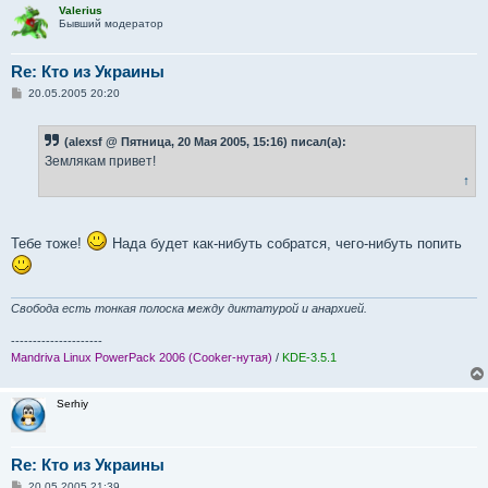
Valerius
Бывший модератор
Re: Кто из Украины
С
20.05.2005 20:20
о
о
б
(alexsf @ Пятница, 20 Мая 2005, 15:16) писал(а):
щ
е
Землякам привет!
н
↑
и
е
Тебе тоже!
Нада будет как-нибуть собратся, чего-нибуть попить
Свобода есть тонкая полоска между диктатурой и анархией.
---------------------
Mandriva Linux PowerPack 2006 (Cooker-нутая)
/
KDE-3.5.1
Serhiy
Re: Кто из Украины
С
20.05.2005 21:39