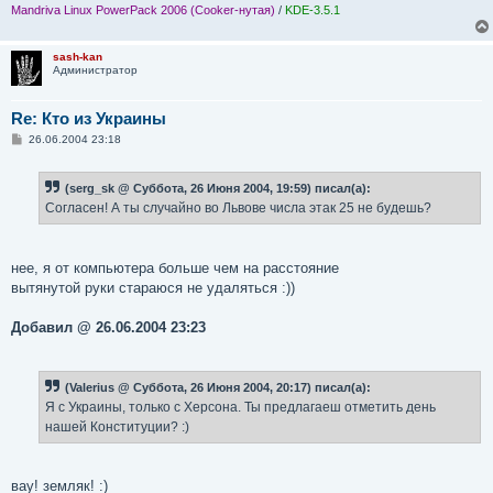
Mandriva Linux PowerPack 2006 (Cooker-нутая)
/
KDE-3.5.1
sash-kan
Администратор
Re: Кто из Украины
С
26.06.2004 23:18
о
о
б
(serg_sk @ Суббота, 26 Июня 2004, 19:59) писал(а):
щ
е
Согласен! А ты случайно во Львове числа этак 25 не будешь?
н
и
е
нее, я от компьютера больше чем на расстояние
вытянутой руки стараюся не удаляться :))
Добавил @ 26.06.2004 23:23
(Valerius @ Суббота, 26 Июня 2004, 20:17) писал(а):
Я с Украины, только с Херсона. Ты предлагаеш отметить день
нашей Конституции? :)
вау! земляк! :)