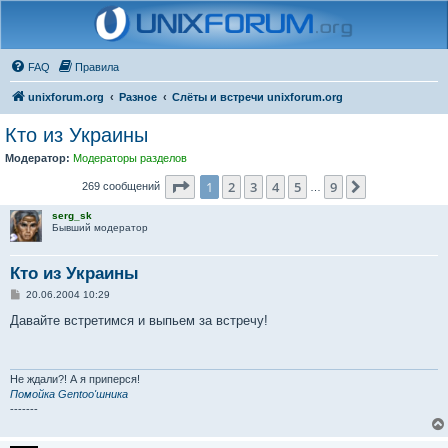
FAQ
Правила
unixforum.org
Разное
Слёты и встречи unixforum.org
Кто из Украины
Модератор:
Модераторы разделов
Страница
1
из
9
1
2
3
4
5
9
След.
269 сообщений
…
serg_sk
Бывший модератор
Кто из Украины
С
20.06.2004 10:29
о
о
Давайте встретимся и выпьем за встречу!
б
щ
е
н
и
Не ждали?! А я приперся!
е
Помойка Gentoo'шника
-------