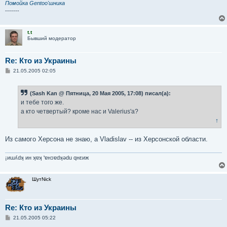
Помойка Gentoo'шника
-------
t.t
Бывший модератор
Re: Кто из Украины
С
21.05.2005 02:05
о
о
б
(Sash Kan @ Пятница, 20 Мая 2005, 17:08) писал(а):
щ
е
и тебе того же.
н
а кто четвертый? кроме нас и Valerius'а?
и
е
↑
Из самого Херсона не знаю, а Vladislav -- из Херсонской области.
¡иɯʎdʞ ин ʞɐʞ 'ɐнɔɐdʞǝdu qнεиж
ШутNick
Re: Кто из Украины
С
21.05.2005 05:22
о