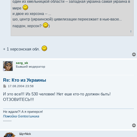
один из хмельницкой области -- западная украина самая украина в
мире
и двое из херсона -- ...
шо, центр (украинской) цивилизации переезжает в нью-васю...
пардон, херсон?
)
↑
+ 1 херсонская обл.
serg_sk
Бывший модератор
Re: Кто из Украины
С
17.08.2004 23:58
о
о
И это все!!! Из 530 человек! Нет еше кто-то должен быть!
б
ОТЗОВИТЕСЬ!!!
щ
е
н
и
Не ждали?! А я приперся!
е
Помойка Gentoo'шника
-------
ШутNick