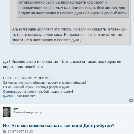
котором можно было бы пронаблюдать ход работ и
переодически, по прямым ссылкам посещать блог автора, для
поднятия настроения и боевого духа.Вообщем- в добрый путь!
Ага если один дилитант это плохо. Но если их собрать человек 20-
ть то это несокрушимая сила. И единственное чего им может не
хватать это настроения и боевого духа.)
Да ! Именно этого и не хватает. Вот с вашим таким подходом не
видать нам новой оси.
СССР - ВСЕМУ МИРУ ПРИМЕР!
За коммунистами пойдешь - дорогу в жизни найдешь!
От ленинской науки , крепнут разум и руки!
Советскому патриоту - любой подвиг в охоту!
qwebix
-- хостинг VPS
alv
Бывший модератор
Re: Что мы можем назвать как свой Дистрибутив?
С
26.07.2007 12:23