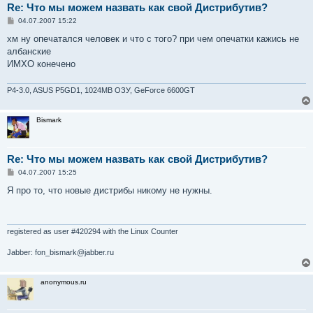
Re: Что мы можем назвать как свой Дистрибутив?
С
04.07.2007 15:22
о
о
хм ну опечатался человек и что с того? при чем опечатки кажись не
б
албанские
щ
е
ИМХО конечено
н
и
е
P4-3.0, ASUS P5GD1, 1024MB OЗУ, GeForce 6600GT
Bismark
Re: Что мы можем назвать как свой Дистрибутив?
С
04.07.2007 15:25
о
о
Я про то, что новые дистрибы никому не нужны.
б
щ
е
н
и
registered as user #420294 with the Linux Counter
е
Jabber: fon_bismark@jabber.ru
anonymous.ru