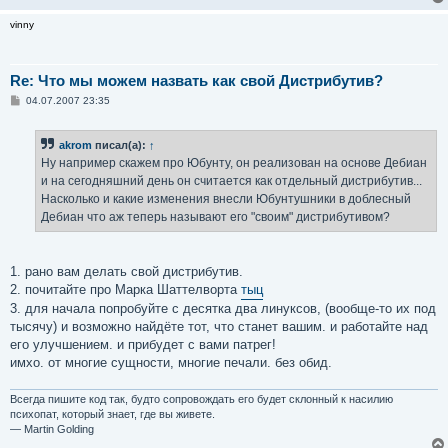
vinny
Re: Что мы можем назвать как свой Дистрибутив?
С
04.07.2007 23:35
о
о
б
akrom
писал(а):
↑
щ
е
Ну например скажем про Юбунту, он реализован на основе Дебиан
н
и на сегодняшний день он считается как отдельный дистрибутив...
и
е
Насколько и какие изменения внесли Юбунтушники в доблесный
Дебиан что аж теперь называют его "своим" дистрибутивом?
1. рано вам делать свой дистрибутив.
2. почитайте про Марка Шаттелворта
тыц
3. для начала попробуйте с десятка два линуксов, (вообще-то их под
тысячу) и возможно найдёте тот, что станет вашим. и работайте над
его улучшением. и прибудет с вами патрег!
имхо. от многие сущности, многие печали. без обид.
Всегда пишите код так, будто сопровождать его будет склонный к насилию
психопат, который знает, где вы живете.
— Martin Golding