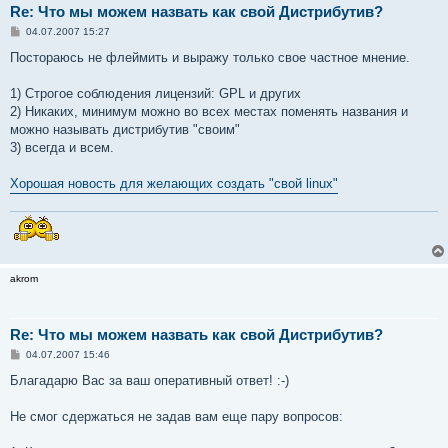
Re: Что мы можем назвать как свой Дистрибутив?
С
04.07.2007 15:27
о
о
Постораюсь не флеймить и выражу только свое частное мнение.
б
щ
е
1) Строгое соблюдения лицензий: GPL и других
н
2) Никаких, минимум можно во всех местах поменять названия и
и
е
можно называть дистрибутив "своим"
3) всегда и всем.
Хорошая новость для желающих создать "свой linux"
akrom
Re: Что мы можем назвать как свой Дистрибутив?
С
04.07.2007 15:46
о
о
Благадарю Вас за ваш оперативный ответ! :-)
б
щ
е
Не смог сдержаться не задав вам еще пару вопросов:
н
и