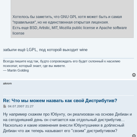
Хотелось бы заметить, что GNU GPL хотя может быть и самая
"правильная", но не единственная открытая лицензия.
Есть еще BSD, Artistic, MIT, Mozilla public license и Apache software
license
забыли ещё LGPL, под которой выходит wine
Всегда пишите код так, будто сопровождать его будет склонный к насилию
психопат, который знает, где вы живете.
— Martin Golding
akrom
Re: Что мы можем назвать как свой Дистрибутив?
С
04.07.2007 21:27
о
о
Ну например скажем про Юбунту, он реализован на основе Дебиан и
б
на сегодняшний день он считается как отдельный дистрибутив...
щ
е
Насколько и какие изменения внесли Юбунтушники в доблесный
н
Дебиан что аж теперь называют его "своим" дистрибутивом?
и
е