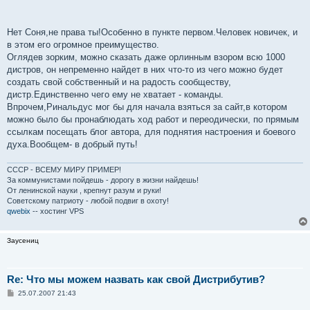
Нет Соня,не права ты!Особенно в пункте первом.Человек новичек, и
в этом его огромное преимущество.
Оглядев зорким, можно сказать даже орлинным взором всю 1000
дистров, он непременно найдет в них что-то из чего можно будет
создать свой собственный и на радость сообществу,
дистр.Единственно чего ему не хватает - команды.
Впрочем,Ринальдус мог бы для начала взяться за сайт,в котором
можно было бы пронаблюдать ход работ и переодически, по прямым
ссылкам посещать блог автора, для поднятия настроения и боевого
духа.Вообщем- в добрый путь!
СССР - ВСЕМУ МИРУ ПРИМЕР!
За коммунистами пойдешь - дорогу в жизни найдешь!
От ленинской науки , крепнут разум и руки!
Советскому патриоту - любой подвиг в охоту!
qwebix
-- хостинг VPS
Заусениц
Re: Что мы можем назвать как свой Дистрибутив?
С
25.07.2007 21:43
о
о