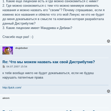
е
1. Какие еще лицензии есть и где можно ознокомиться с ними?
2. Где можно ознокомиться с тем что можно минимум изменить
названия и можно назвать его "своим"? Почему спрашиваю, если я
изменю все названия и обявлю что это мой Линукс ни кто не будет
до меня докапываться в смысле та компания которая разработала
данный Дистрибутив?
3. Какие лицензии имеет Мандрива и Дебиан?
Спасибо еще раз! :-)
drujebober
Re: Что мы можем назвать как свой Дистрибутив?
С
04.07.2007 15:54
о
о
к тебе вообще никто не будет докапываться, если не будеш
б
нарушать патентные права
щ
е
н
и
http://juick.com/
е
akrom