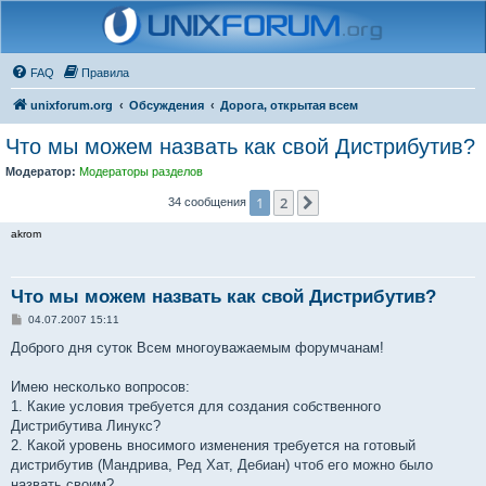
FAQ
Правила
unixforum.org
Обсуждения
Дорога, открытая всем
Что мы можем назвать как свой Дистрибутив?
Модератор:
Модераторы разделов
1
2
След.
34 сообщения
akrom
Что мы можем назвать как свой Дистрибутив?
С
04.07.2007 15:11
о
о
Доброго дня суток Всем многоуважаемым форумчанам!
б
щ
е
Имею несколько вопросов:
н
1. Какие условия требуется для создания собственного
и
е
Дистрибутива Линукс?
2. Какой уровень вносимого изменения требуется на готовый
дистрибутив (Мандрива, Ред Хат, Дебиан) чтоб его можно было
назвать своим?