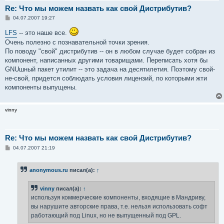
Re: Что мы можем назвать как свой Дистрибутив?
С
04.07.2007 19:27
о
о
LFS
-- это наше все.
б
Очень полезно с познавательной точки зрения.
щ
е
По поводу "свой" дистрибутив -- он в любом случае будет собран из
н
компонент, написанных другими товарищами. Переписать хотя бы
и
е
GNUшный пакет утилит -- это задача на десятилетия. Поэтому свой-
не-свой, придется соблюдать условия лицензий, по которыми жти
компоненты выпущены.
vinny
Re: Что мы можем назвать как свой Дистрибутив?
С
04.07.2007 21:19
о
о
б
anonymous.ru
писал(а):
↑
щ
е
н
vinny
писал(а):
↑
и
е
используя коммерческие компоненты, входящие в Мандриву,
вы нарушите авторские права, т.е. нельзя использовать софт
работающий под Linux, но не выпущенный под GPL.