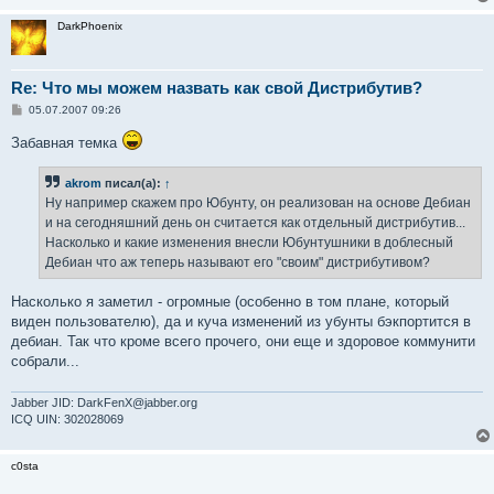
DarkPhoenix
Re: Что мы можем назвать как свой Дистрибутив?
С
05.07.2007 09:26
о
о
Забавная темка
б
щ
е
akrom
писал(а):
↑
н
и
Ну например скажем про Юбунту, он реализован на основе Дебиан
е
и на сегодняшний день он считается как отдельный дистрибутив...
Насколько и какие изменения внесли Юбунтушники в доблесный
Дебиан что аж теперь называют его "своим" дистрибутивом?
Насколько я заметил - огромные (особенно в том плане, который
виден пользователю), да и куча изменений из убунты бэкпортится в
дебиан. Так что кроме всего прочего, они еще и здоровое коммунити
собрали...
Jabber JID: DarkFenX@jabber.org
ICQ UIN: 302028069
c0sta