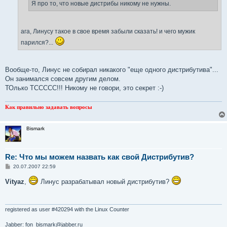
е
Я про то, что новые дистрибы никому не нужны.
ага, Линусу такое в свое время забыли сказать! и чего мужик
парился?...
Вообще-то, Линус не собирал никакого "еще одного дистрибутива"...
Он занимался совсем другим делом.
ТОлько ТССССС!!! Никому не говори, это секрет :-)
Как правильно задавать вопросы
Bismark
Re: Что мы можем назвать как свой Дистрибутив?
С
20.07.2007 22:59
о
о
Vityaz
,
Линус разрабатывал новый дистрибутив?
б
щ
е
н
и
registered as user #420294 with the Linux Counter
е
Jabber: fon_bismark@jabber.ru