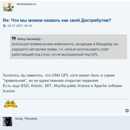
anonymous.ru
Re: Что мы можем назвать как свой Дистрибутив?
С
04.07.2007 18:16
о
о
б
vinny
писал(а):
↑
щ
е
используя коммерческие компоненты, входящие в Мандриву, вы
н
нарушите авторские права, т.е. нельзя использовать софт
и
е
работающий под Linux, но не выпущенный под GPL.
Хотелось бы заметить, что GNU GPL хотя может быть и самая
"правильная", но не единственная открытая лицензия.
Есть еще BSD, Artistic, MIT, Mozilla public license и Apache software
license
Uncle_Theodore