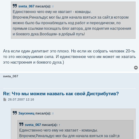
б
sveta_067
писал(а):
↑
щ
е
Единственно чего ему не хватает - команды.
н
Впрочем,Ринальдус мог бы для начала взяться за сайт,в котором
и
е
можно было бы пронаблюдать ход работ и переодически, по
прямым ссылкам посещать блог автора, для поднятия настроения
и боевого духа.Вообщем- в добрый путь!
Ага если один дилитант это плохо. Но если их собрать человек 20-ть
то это несокрушимая сила. И единственное чего им может не хватать
это настроения и боевого духа.)
sveta_067
Re: Что мы можем назвать как свой Дистрибутив?
С
26.07.2007 12:16
о
о
б
Заусениц
писал(а):
↑
щ
е
н
sveta_067
писал(а):
↑
и
е
Единственно чего ему не хватает - команды.
Впрочем,Ринальдус мог бы для начала взяться за сайт,в