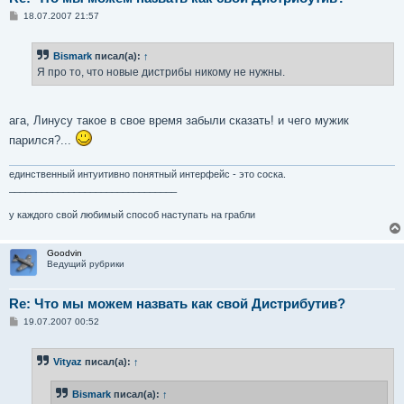
С
18.07.2007 21:57
о
о
б
Bismark
писал(а):
↑
щ
е
Я про то, что новые дистрибы никому не нужны.
н
и
е
ага, Линусу такое в свое время забыли сказать! и чего мужик
парился?...
единственный интуитивно понятный интерфейс - это соска.
_______________________________
у каждого свой любимый способ наступать на грабли
Goodvin
Ведущий рубрики
Re: Что мы можем назвать как свой Дистрибутив?
С
19.07.2007 00:52
о
о
б
Vityaz
писал(а):
↑
щ
е
н
Bismark
писал(а):
↑
и