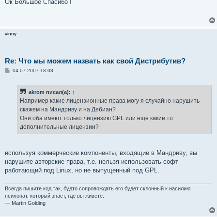
о
Ок Большое Спасибо !
б
щ
е
н
и
vinny
е
Re: Что мы можем назвать как свой Дистрибутив?
С
04.07.2007 18:08
о
о
б
akrom
писал(а):
↑
щ
е
Например какие лицензионные права могу я случайно нарушить
н
скажем на Мандриву и на Дебиан?
и
е
Они оба имеют только лицензию GPL или еще какие то
дополнительные лицензии?
используя коммерческие компоненты, входящие в Мандриву, вы
нарушите авторские права, т.е. нельзя использовать софт
работающий под Linux, но не выпущенный под GPL.
Всегда пишите код так, будто сопровождать его будет склонный к насилию
психопат, который знает, где вы живете.
— Martin Golding