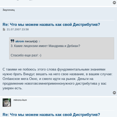
Заусениц
Re: Что мы можем назвать как свой Дистрибутив?
С
21.07.2007 23:58
о
о
б
akrom
писал(а):
↑
щ
е
3. Какие лицензии имеет Мандрива и Дебиан?
н
и
е
Спасибо еще раз! :-)
С такими не побоюсь этого слова фундоментальными знаниями
нужно брать Виндус вешать на него свое название, в вашем случае:
Олбанское мега Окно, и смело идти на рынок. Деньги на
продвижение новоговсемнеприменнонужного дистрибутива у вас
уверен есть.
minoru-kun
Re: Что мы можем назвать как свой Дистрибутив?