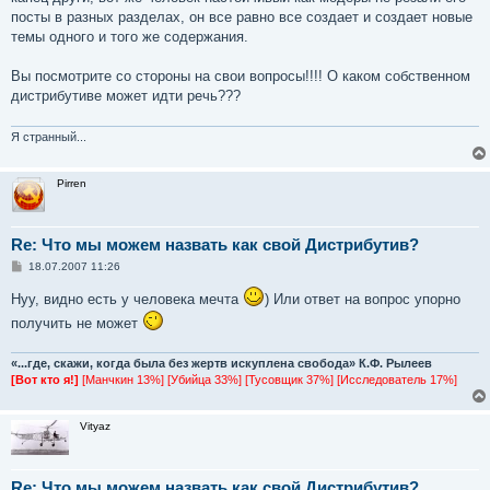
б
посты в разных разделах, он все равно все создает и создает новые
щ
е
темы одного и того же содержания.
н
и
е
Вы посмотрите со стороны на свои вопросы!!!! О каком собственном
дистрибутиве может идти речь???
Я странный...
Pirren
Re: Что мы можем назвать как свой Дистрибутив?
С
18.07.2007 11:26
о
о
Нуу, видно есть у человека мечта
) Или ответ на вопрос упорно
б
щ
получить не может
е
н
и
«...где, скажи, когда была без жертв искуплена свобода» К.Ф. Рылеев
е
[Вот кто я!]
[Манчкин 13%] [Убийца 33%] [Тусовщик 37%] [Исследователь 17%]
Vityaz
Re: Что мы можем назвать как свой Дистрибутив?