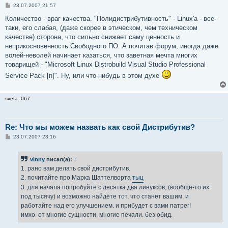
С
23.07.2007 21:57
о
о
Количество - враг качества. "Полидистрибутивность" - Linux'а - все-
б
таки, его слабая, (даже скорее в этическом, чем техническом
щ
е
качестве) сторона, что сильно снижает саму ценность и
н
неприкосновенность Свободного ПО. А почитав форум, иногда даже
и
е
волей-неволей начинает казаться, что заветная мечта многих
товарищей - "Microsoft Linux Distrobuild Visual Studio Professional
Service Pack [n]". Ну, или что-нибудь в этом духе
sveta_067
Re: Что мы можем назвать как свой Дистрибутив?
С
23.07.2007 23:16
о
о
б
vinny
писал(а):
↑
щ
е
1. рано вам делать свой дистрибутив.
н
2. почитайте про Марка Шаттелворта
тыц
и
е
3. для начала попробуйте с десятка два линуксов, (вообще-то их
под тысячу) и возможно найдёте тот, что станет вашим. и
работайте над его улучшением. и прибудет с вами патрег!
имхо. от многие сущности, многие печали. без обид.