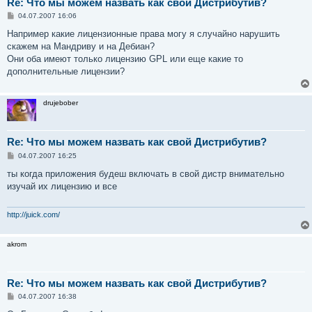
Re: Что мы можем назвать как свой Дистрибутив?
С
04.07.2007 16:06
о
о
Например какие лицензионные права могу я случайно нарушить
б
скажем на Мандриву и на Дебиан?
щ
е
Они оба имеют только лицензию GPL или еще какие то
н
дополнительные лицензии?
и
е
drujebober
Re: Что мы можем назвать как свой Дистрибутив?
С
04.07.2007 16:25
о
о
ты когда приложения будеш включать в свой дистр внимательно
б
изучай их лицензию и все
щ
е
н
и
http://juick.com/
е
akrom
Re: Что мы можем назвать как свой Дистрибутив?
С
04.07.2007 16:38
о