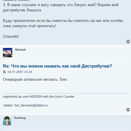
3. В каких случаях я могу говорить что Линукс мой? Вернее мой
дистрибутив Линукса.
Буду презнателен если бы помогли бы ответить на них или хотябы
линк скинули чтоб прочитать!
Спасибо!
Bismark
Re: Что мы можем назвать как свой Дистрибутив?
С
04.07.2007 15:16
о
о
Очередная албанская мегаось. Бее.
б
щ
е
н
и
registered as user #420294 with the Linux Counter
е
Jabber: fon_bismark@jabber.ru
Dudraug