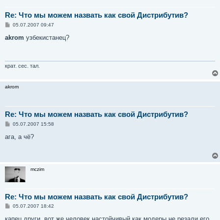
Re: Что мы можем назвать как свой Дистрибутив?
С
05.07.2007 09:47
о
о
akrom
узбекистанец?
б
щ
е
н
и
крат. сес. тал.
е
akrom
Re: Что мы можем назвать как свой Дистрибутив?
С
05.07.2007 15:58
о
о
ага, а чё?
б
щ
е
н
и
mczim
е
Re: Что мы можем назвать как свой Дистрибутив?
С
05.07.2007 18:42
о
о
капец други, вот же человек настойчивый как модеры не резали его