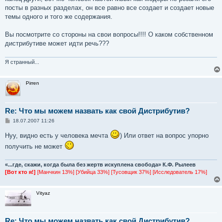
б
посты в разных разделах, он все равно все создает и создает новые
щ
е
темы одного и того же содержания.
н
и
е
Вы посмотрите со стороны на свои вопросы!!!! О каком собственном
дистрибутиве может идти речь???
Я странный...
Pirren
Re: Что мы можем назвать как свой Дистрибутив?
С
18.07.2007 11:26
о
о
Нуу, видно есть у человека мечта
) Или ответ на вопрос упорно
б
щ
получить не может
е
н
и
«...где, скажи, когда была без жертв искуплена свобода» К.Ф. Рылеев
е
[Вот кто я!]
[Манчкин 13%] [Убийца 33%] [Тусовщик 37%] [Исследователь 17%]
Vityaz
Re: Что мы можем назвать как свой Дистрибутив?