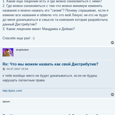
е
1. Какие еще лицензии есть и где можно ознокомиться с ними?
2. Где можно ознокомиться с тем что можно минимум изменить
названия и можно назвать его "своим"? Почему спрашиваю, если я
изменю все названия и обявлю что это мой Линукс ни кто не будет
до меня докапываться в смысле та компания которая разработала
данный Дистрибутив?
3. Какие лицензии имеет Мандрива и Дебиан?
Спасибо еще раз! :-)
drujebober
Re: Что мы можем назвать как свой Дистрибутив?
С
04.07.2007 15:54
о
о
к тебе вообще никто не будет докапываться, если не будеш
б
нарушать патентные права
щ
е
н
и
http://juick.com/
е
akrom