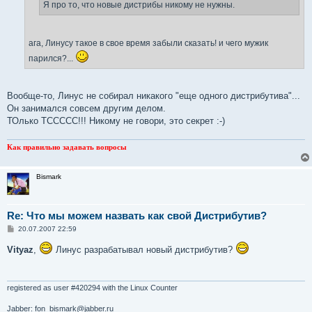
е
Я про то, что новые дистрибы никому не нужны.
ага, Линусу такое в свое время забыли сказать! и чего мужик
парился?...
Вообще-то, Линус не собирал никакого "еще одного дистрибутива"...
Он занимался совсем другим делом.
ТОлько ТССССС!!! Никому не говори, это секрет :-)
Как правильно задавать вопросы
Bismark
Re: Что мы можем назвать как свой Дистрибутив?
С
20.07.2007 22:59
о
о
Vityaz
,
Линус разрабатывал новый дистрибутив?
б
щ
е
н
и
registered as user #420294 with the Linux Counter
е
Jabber: fon_bismark@jabber.ru