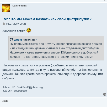
DarkPhoenix
Re: Что мы можем назвать как свой Дистрибутив?
С
05.07.2007 09:26
о
о
Забавная темка
б
щ
е
akrom
писал(а):
↑
н
и
Ну например скажем про Юбунту, он реализован на основе Дебиан
е
и на сегодняшний день он считается как отдельный дистрибутив...
Насколько и какие изменения внесли Юбунтушники в доблесный
Дебиан что аж теперь называют его "своим" дистрибутивом?
Насколько я заметил - огромные (особенно в том плане, который
виден пользователю), да и куча изменений из убунты бэкпортится в
дебиан. Так что кроме всего прочего, они еще и здоровое коммунити
собрали...
Jabber JID: DarkFenX@jabber.org
ICQ UIN: 302028069
c0sta