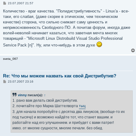
С
23.07.2007 21:57
о
о
Количество - враг качества. "Полидистрибутивность" - Linux'а - все-
б
таки, его слабая, (даже скорее в этическом, чем техническом
щ
е
качестве) сторона, что сильно снижает саму ценность и
н
неприкосновенность Свободного ПО. А почитав форум, иногда даже
и
е
волей-неволей начинает казаться, что заветная мечта многих
товарищей - "Microsoft Linux Distrobuild Visual Studio Professional
Service Pack [n]". Ну, или что-нибудь в этом духе
sveta_067
Re: Что мы можем назвать как свой Дистрибутив?
С
23.07.2007 23:16
о
о
б
vinny
писал(а):
↑
щ
е
1. рано вам делать свой дистрибутив.
н
2. почитайте про Марка Шаттелворта
тыц
и
е
3. для начала попробуйте с десятка два линуксов, (вообще-то их
под тысячу) и возможно найдёте тот, что станет вашим. и
работайте над его улучшением. и прибудет с вами патрег!
имхо. от многие сущности, многие печали. без обид.