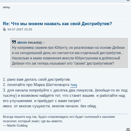
vinny
Re: Что мы можем назвать как свой Дистрибутив?
С
04.07.2007 23:35
о
о
б
akrom
писал(а):
↑
щ
е
Ну например скажем про Юбунту, он реализован на основе Дебиан
н
и на сегодняшний день он считается как отдельный дистрибутив...
и
е
Насколько и какие изменения внесли Юбунтушники в доблесный
Дебиан что аж теперь называют его "своим" дистрибутивом?
1. рано вам делать свой дистрибутив.
2. почитайте про Марка Шаттелворта
тыц
3. для начала попробуйте с десятка два линуксов, (вообще-то их под
тысячу) и возможно найдёте тот, что станет вашим. и работайте над
его улучшением. и прибудет с вами патрег!
имхо. от многие сущности, многие печали. без обид.
Всегда пишите код так, будто сопровождать его будет склонный к насилию
психопат, который знает, где вы живете.
— Martin Golding