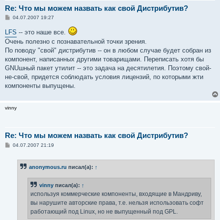
Re: Что мы можем назвать как свой Дистрибутив?
С
04.07.2007 19:27
о
о
LFS
-- это наше все.
б
Очень полезно с познавательной точки зрения.
щ
е
По поводу "свой" дистрибутив -- он в любом случае будет собран из
н
компонент, написанных другими товарищами. Переписать хотя бы
и
е
GNUшный пакет утилит -- это задача на десятилетия. Поэтому свой-
не-свой, придется соблюдать условия лицензий, по которыми жти
компоненты выпущены.
vinny
Re: Что мы можем назвать как свой Дистрибутив?
С
04.07.2007 21:19
о
о
б
anonymous.ru
писал(а):
↑
щ
е
н
vinny
писал(а):
↑
и
е
используя коммерческие компоненты, входящие в Мандриву,
вы нарушите авторские права, т.е. нельзя использовать софт
работающий под Linux, но не выпущенный под GPL.