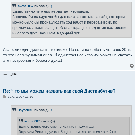
б
sveta_067
писал(а):
↑
щ
е
Единственно чего ему не хватает - команды.
н
Впрочем,Ринальдус мог бы для начала взяться за сайт,в котором
и
е
можно было бы пронаблюдать ход работ и переодически, по
прямым ссылкам посещать блог автора, для поднятия настроения
и боевого духа.Вообщем- в добрый путь!
Ага если один дилитант это плохо. Но если их собрать человек 20-ть
то это несокрушимая сила. И единственное чего им может не хватать
это настроения и боевого духа.)
sveta_067
Re: Что мы можем назвать как свой Дистрибутив?
С
26.07.2007 12:16
о
о
б
Заусениц
писал(а):
↑
щ
е
н
sveta_067
писал(а):
↑
и
е
Единственно чего ему не хватает - команды.
Впрочем,Ринальдус мог бы для начала взяться за сайт,в