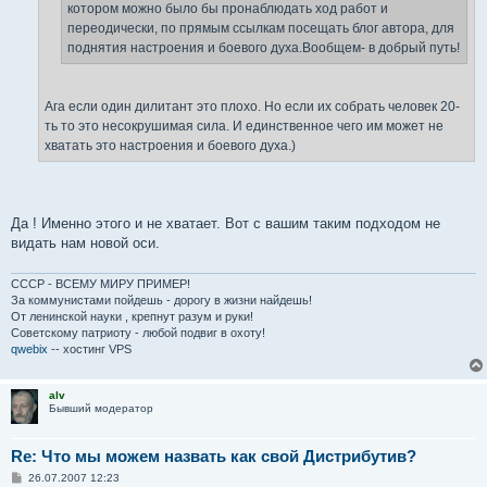
котором можно было бы пронаблюдать ход работ и
переодически, по прямым ссылкам посещать блог автора, для
поднятия настроения и боевого духа.Вообщем- в добрый путь!
Ага если один дилитант это плохо. Но если их собрать человек 20-
ть то это несокрушимая сила. И единственное чего им может не
хватать это настроения и боевого духа.)
Да ! Именно этого и не хватает. Вот с вашим таким подходом не
видать нам новой оси.
СССР - ВСЕМУ МИРУ ПРИМЕР!
За коммунистами пойдешь - дорогу в жизни найдешь!
От ленинской науки , крепнут разум и руки!
Советскому патриоту - любой подвиг в охоту!
qwebix
-- хостинг VPS
alv
Бывший модератор
Re: Что мы можем назвать как свой Дистрибутив?
С
26.07.2007 12:23