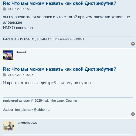
Re: Что мы можем назвать как свой Дистрибутив?
С
04.07.2007 15:22
о
о
хм ну опечатался человек и что с того? при чем опечатки кажись не
б
албанские
щ
е
ИМХО конечено
н
и
е
P4-3.0, ASUS P5GD1, 1024MB OЗУ, GeForce 6600GT
Bismark
Re: Что мы можем назвать как свой Дистрибутив?
С
04.07.2007 15:25
о
о
Я про то, что новые дистрибы никому не нужны.
б
щ
е
н
и
registered as user #420294 with the Linux Counter
е
Jabber: fon_bismark@jabber.ru
anonymous.ru