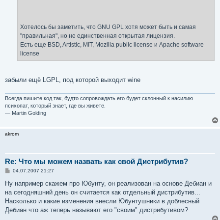
Хотелось бы заметить, что GNU GPL хотя может быть и самая
"правильная", но не единственная открытая лицензия.
Есть еще BSD, Artistic, MIT, Mozilla public license и Apache software
license
забыли ещё LGPL, под которой выходит wine
Всегда пишите код так, будто сопровождать его будет склонный к насилию
психопат, который знает, где вы живете.
— Martin Golding
akrom
Re: Что мы можем назвать как свой Дистрибутив?
С
04.07.2007 21:27
о
о
Ну например скажем про Юбунту, он реализован на основе Дебиан и
б
на сегодняшний день он считается как отдельный дистрибутив...
щ
е
Насколько и какие изменения внесли Юбунтушники в доблесный
н
Дебиан что аж теперь называют его "своим" дистрибутивом?
и
е