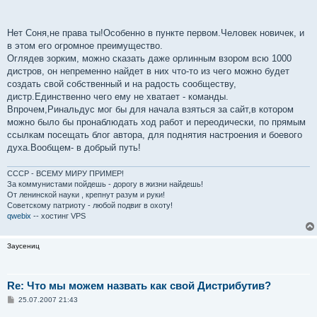
Нет Соня,не права ты!Особенно в пункте первом.Человек новичек, и
в этом его огромное преимущество.
Оглядев зорким, можно сказать даже орлинным взором всю 1000
дистров, он непременно найдет в них что-то из чего можно будет
создать свой собственный и на радость сообществу,
дистр.Единственно чего ему не хватает - команды.
Впрочем,Ринальдус мог бы для начала взяться за сайт,в котором
можно было бы пронаблюдать ход работ и переодически, по прямым
ссылкам посещать блог автора, для поднятия настроения и боевого
духа.Вообщем- в добрый путь!
СССР - ВСЕМУ МИРУ ПРИМЕР!
За коммунистами пойдешь - дорогу в жизни найдешь!
От ленинской науки , крепнут разум и руки!
Советскому патриоту - любой подвиг в охоту!
qwebix
-- хостинг VPS
Заусениц
Re: Что мы можем назвать как свой Дистрибутив?
С
25.07.2007 21:43
о
о