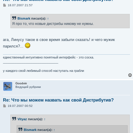
С
18.07.2007 21:57
о
о
б
Bismark
писал(а):
↑
щ
е
Я про то, что новые дистрибы никому не нужны.
н
и
е
ага, Линусу такое в свое время забыли сказать! и чего мужик
парился?...
единственный интуитивно понятный интерфейс - это соска.
_______________________________
у каждого свой любимый способ наступать на грабли
Goodvin
Ведущий рубрики
Re: Что мы можем назвать как свой Дистрибутив?
С
19.07.2007 00:52
о
о
б
Vityaz
писал(а):
↑
щ
е
н
Bismark
писал(а):
↑
и