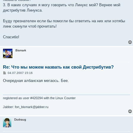
3. В каких случаях я могу говорить что Линукс мой? Вернее мой
дистрибутив Линукса.
Буду презнателен если бы помогли бы ответить на них или хотябы
линк скинули чтоб прочитать!
Спасибо!
Bismark
Re: Что мы можем назвать как свой Дистрибутив?
С
04.07.2007 15:16
о
о
Очередная албанская мегаось. Бее.
б
щ
е
н
и
registered as user #420294 with the Linux Counter
е
Jabber: fon_bismark@jabber.ru
Dudraug