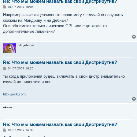
Re: Что мы можем назвать как свой Дистрибутив?
С
04.07.2007 16:06
о
о
Например какие лицензионные права могу я случайно нарушить
б
скажем на Мандриву и на Дебиан?
щ
е
Они оба имеют только лицензию GPL или еще какие то
н
дополнительные лицензии?
и
е
drujebober
Re: Что мы можем назвать как свой Дистрибутив?
С
04.07.2007 16:25
о
о
ты когда приложения будеш включать в свой дистр внимательно
б
изучай их лицензию и все
щ
е
н
и
http://juick.com/
е
akrom
Re: Что мы можем назвать как свой Дистрибутив?
С
04.07.2007 16:38
о