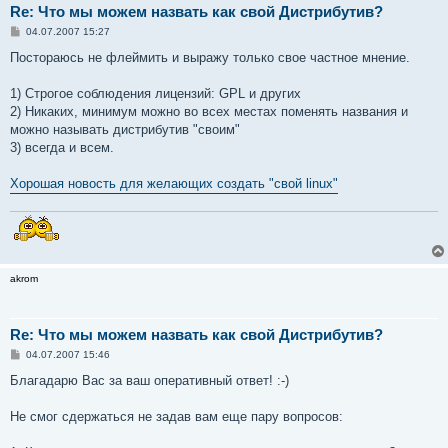
Re: Что мы можем назвать как свой Дистрибутив?
С
04.07.2007 15:27
о
о
Постораюсь не флеймить и выражу только свое частное мнение.
б
щ
е
1) Строгое соблюдения лицензий: GPL и других
н
2) Никаких, минимум можно во всех местах поменять названия и
и
е
можно называть дистрибутив "своим"
3) всегда и всем.
Хорошая новость для желающих создать "свой linux"
akrom
Re: Что мы можем назвать как свой Дистрибутив?
С
04.07.2007 15:46
о
о
Благадарю Вас за ваш оперативный ответ! :-)
б
щ
е
Не смог сдержаться не задав вам еще пару вопросов:
н
и