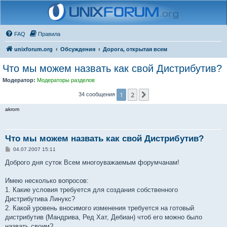
FAQ
Правила
unixforum.org
Обсуждения
Дорога, открытая всем
Что мы можем назвать как свой Дистрибутив?
Модератор:
Модераторы разделов
1
2
След.
34 сообщения
akrom
Что мы можем назвать как свой Дистрибутив?
С
04.07.2007 15:11
о
о
Доброго дня суток Всем многоуважаемым форумчанам!
б
щ
е
Имею несколько вопросов:
н
1. Какие условия требуется для создания собственного
и
е
Дистрибутива Линукс?
2. Какой уровень вносимого изменения требуется на готовый
дистрибутив (Мандрива, Ред Хат, Дебиан) чтоб его можно было
назвать своим?