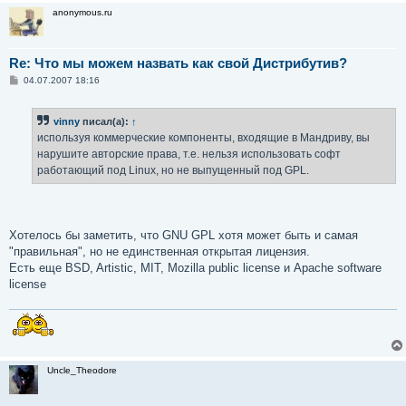
anonymous.ru
Re: Что мы можем назвать как свой Дистрибутив?
С
04.07.2007 18:16
о
о
б
vinny
писал(а):
↑
щ
е
используя коммерческие компоненты, входящие в Мандриву, вы
н
нарушите авторские права, т.е. нельзя использовать софт
и
е
работающий под Linux, но не выпущенный под GPL.
Хотелось бы заметить, что GNU GPL хотя может быть и самая
"правильная", но не единственная открытая лицензия.
Есть еще BSD, Artistic, MIT, Mozilla public license и Apache software
license
Uncle_Theodore