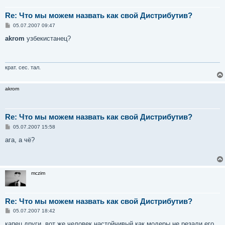
Re: Что мы можем назвать как свой Дистрибутив?
С
05.07.2007 09:47
о
о
akrom
узбекистанец?
б
щ
е
н
и
крат. сес. тал.
е
akrom
Re: Что мы можем назвать как свой Дистрибутив?
С
05.07.2007 15:58
о
о
ага, а чё?
б
щ
е
н
и
mczim
е
Re: Что мы можем назвать как свой Дистрибутив?
С
05.07.2007 18:42
о
о
капец други, вот же человек настойчивый как модеры не резали его