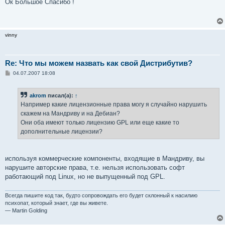
о
Ок Большое Спасибо !
б
щ
е
н
и
vinny
е
Re: Что мы можем назвать как свой Дистрибутив?
С
04.07.2007 18:08
о
о
б
akrom
писал(а):
↑
щ
е
Например какие лицензионные права могу я случайно нарушить
н
скажем на Мандриву и на Дебиан?
и
е
Они оба имеют только лицензию GPL или еще какие то
дополнительные лицензии?
используя коммерческие компоненты, входящие в Мандриву, вы
нарушите авторские права, т.е. нельзя использовать софт
работающий под Linux, но не выпущенный под GPL.
Всегда пишите код так, будто сопровождать его будет склонный к насилию
психопат, который знает, где вы живете.
— Martin Golding