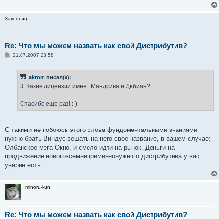
Заусениц
Re: Что мы можем назвать как свой Дистрибутив?
С
21.07.2007 23:58
о
о
б
akrom
писал(а):
↑
щ
е
3. Какие лицензии имеет Мандрива и Дебиан?
н
и
е
Спасибо еще раз! :-)
С такими не побоюсь этого слова фундоментальными знаниями
нужно брать Виндус вешать на него свое название, в вашем случае:
Олбанское мега Окно, и смело идти на рынок. Деньги на
продвижение новоговсемнеприменнонужного дистрибутива у вас
уверен есть.
minoru-kun
Re: Что мы можем назвать как свой Дистрибутив?