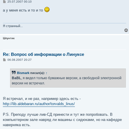
С
25.07.2007 00:10
о
о
а у меня есть и то и то
б
щ
е
н
и
Я странный...
е
Шпунтик
Re: Вопрос об информации о Линуксе
С
06.08.2007 20:27
о
о
б
Bismark
писал(а):
↑
щ
е
BaBL
, я видел только бумажные версии, а свободной электронной
н
версии не встречал.
и
е
Я встречал, и не раз, например здесь есть -
http://lib.aldebaran.ru/author/torvalds_linus/
P.S. Преподу лучше лив-СД принести и тут же попробовать. В
компьютерном зале навряд ли машины с сидюками, но на кафедре
наверняка есть.