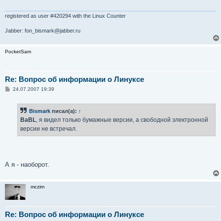
е
н
и
registered as user #420294 with the Linux Counter
е
Jabber: fon_bismark@jabber.ru
PocketSam
Re: Вопрос об информации о Линуксе
С
24.07.2007 19:39
о
о
б
Bismark
писал(а):
↑
щ
е
BaBL
, я видел только бумажные версии, а свободной электронной
н
версии не встречал.
и
е
А я - наоборот.
mczim
Re: Вопрос об информации о Линуксе