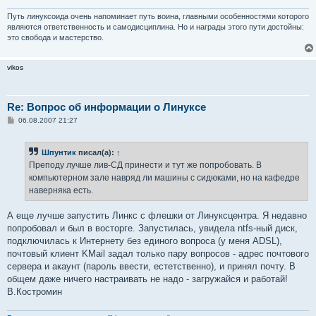
Путь линуксоида очень напоминает путь воина, главными особенностями которого
являются ответственность и самодисциплина. Но и награды этого пути достойны:
это свобода и мастерство.
vikos
Re: Вопрос об информации о Линуксе
С
06.08.2007 21:27
о
о
б
Шпунтик
писал(а):
↑
щ
е
Преподу лучше лив-СД принести и тут же попробовать. В
н
компьютерном зале навряд ли машины с сидюками, но на кафедре
и
е
наверняка есть.
А еще лучше запустить Линкс с флешки от Линуксцентра. Я недавно
попробовал и был в восторге. Запустилась, увидела ntfs-ный диск,
подключилась к Интернету без единого вопроса (у меня ADSL),
почтовый клиент KMail задал только пару вопросов - адрес почтового
сервера и акаунт (пароль ввести, естетственно), и принял почту. В
общем даже ничего настраивать не надо - загружайся и работай!
В.Костромин