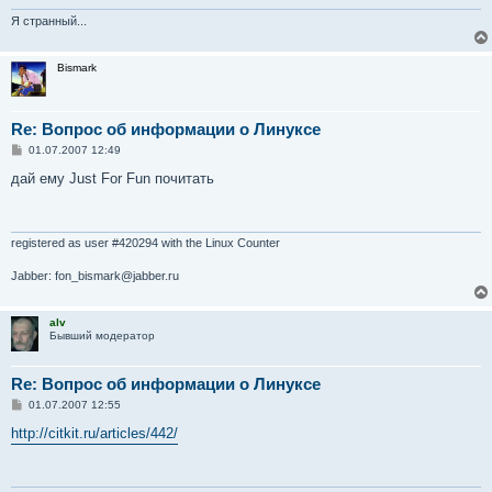
Я странный...
Bismark
Re: Вопрос об информации о Линуксе
С
01.07.2007 12:49
о
о
дай ему Just For Fun почитать
б
щ
е
н
и
registered as user #420294 with the Linux Counter
е
Jabber: fon_bismark@jabber.ru
alv
Бывший модератор
Re: Вопрос об информации о Линуксе
С
01.07.2007 12:55
о
о
http://citkit.ru/articles/442/
б
щ
е
н