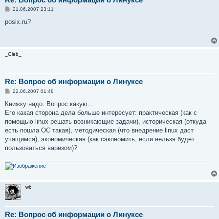
С
21.06.2007 23:11
о
о
posix.ru?
б
щ
е
н
и
_Gleb_
е
Re: Вопрос об информации о Линуксе
С
22.06.2007 01:48
о
о
Книжку надо. Вопрос какую...
б
Его какая сторона дела больше интересует: практическая (как с
щ
е
помощью linux решать возникающие задачи), историческая (откуда
н
есть пошла ОС такая), методическая (что внедрение linux даст
и
е
учащимся), экономическая (как сэкономить, если нельзя будет
пользоваться варезом)?
wi:
Re: Вопрос об информации о Линуксе