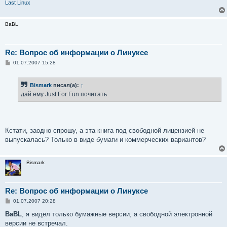
и
Last Linux
е
BaBL
Re: Вопрос об информации о Линуксе
С
01.07.2007 15:28
о
о
б
Bismark
писал(а):
↑
щ
е
дай ему Just For Fun почитать
н
и
е
Кстати, заодно спрошу, а эта книга под свободной лицензией не
выпускалась? Только в виде бумаги и коммерческих вариантов?
Bismark
Re: Вопрос об информации о Линуксе
С
01.07.2007 20:28
о
о
BaBL
, я видел только бумажные версии, а свободной электронной
б
версии не встречал.
щ