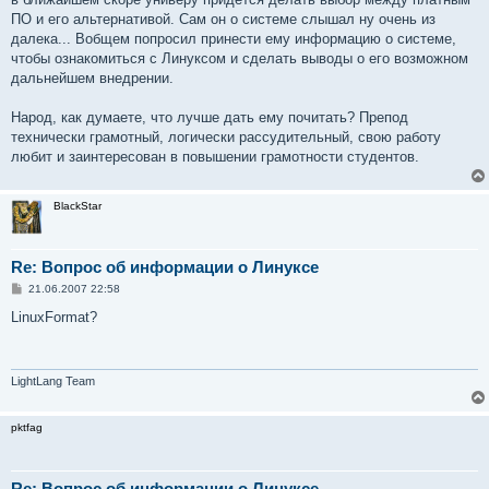
ПО и его альтернативой. Сам он о системе слышал ну очень из
далека... Вобщем попросил принести ему информацию о системе,
чтобы ознакомиться с Линуксом и сделать выводы о его возможном
дальнейшем внедрении.
Народ, как думаете, что лучше дать ему почитать? Препод
технически грамотный, логически рассудительный, свою работу
любит и заинтересован в повышении грамотности студентов.
BlackStar
Re: Вопрос об информации о Линуксе
С
21.06.2007 22:58
о
о
LinuxFormat?
б
щ
е
н
и
LightLang Team
е
pktfag
Re: Вопрос об информации о Линуксе