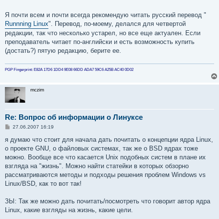
Я почти всем и почти всегда рекомендую читать русский перевод "
Runnning Linux
". Перевод, по-моему, делался для четвертой
редакции, так что несколько устарел, но все еще актуален. Если
преподаватель читает по-английски и есть возможность купить
(достать?) пятую редакцию, берите ее.
PGP Fingerprint: E82A 17D6 1DD4 9E08 66DD ADA7 59C6 A25B AC40 0D02
mczim
Re: Вопрос об информации о Линуксе
С
27.06.2007 16:19
о
о
я думаю что стоит для начала дать почитать о концепции ядра Linux,
б
о проекте GNU, о файловых системах, так же о BSD ядрах тоже
щ
е
можно. Вообще все что касается Unix подобных систем в плане их
н
взгляда на "жизнь". Можно найти статейки в которых обзорно
и
е
рассматриваются методы и подходы решения проблем Windows vs
Linux/BSD, как то вот так!
ЗЫ: Так же можно дать почитать/посмотреть что говорит автор ядра
Linux, какие взгляды на жизнь, какие цели.