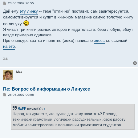
С
23.06.2007 20:55
о
о
Дай ему
эту линку
-- тебе "отлично" поставит, сам заинтересуется,
б
самомотивируется и купит в книжном магазине самую толстую книгу
щ
е
по линуху
н
Я читал три книги разных авторов и издательств: бери любую, эбаут
и
е
везде примерно одинаков.
Про опенсурс кратко и понятно (имхо) написано
здесь
со ссылкой
на это
.
%s
ivlad
Re: Вопрос об информации о Линуксе
С
26.06.2007 09:08
о
о
б
0xFF
писал(а):
↑
щ
е
Народ, как думаете, что лучше дать ему почитать? Препод
н
технически грамотный, логически рассудительный, свою работу
и
е
любит и заинтересован в повышении грамотности студентов.