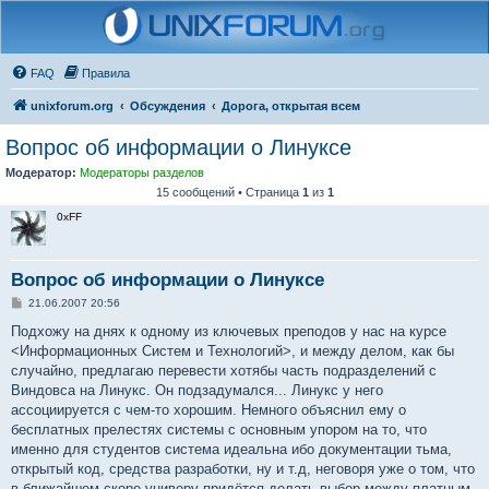
FAQ
Правила
unixforum.org
Обсуждения
Дорога, открытая всем
Вопрос об информации о Линуксе
Модератор:
Модераторы разделов
15 сообщений • Страница
1
из
1
0xFF
Вопрос об информации о Линуксе
С
21.06.2007 20:56
о
о
Подхожу на днях к одному из ключевых преподов у нас на курсе
б
<Информационных Систем и Технологий>, и между делом, как бы
щ
е
случайно, предлагаю перевести хотябы часть подразделений с
н
Виндовса на Линукс. Он подзадумался... Линукс у него
и
е
ассоциируется с чем-то хорошим. Немного объяснил ему о
бесплатных прелестях системы с основным упором на то, что
именно для студентов система идеальна ибо документации тьма,
открытый код, средства разработки, ну и т.д, неговоря уже о том, что
в ближайшем скоре универу придётся делать выбор между платным