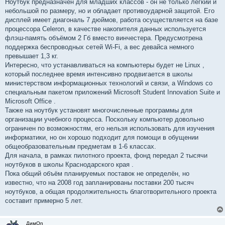
Ноутбук предназначен для младших классов - он не только лёгкий и
небольшой по размеру, но и обладает противоударной защитой. Его
дисплей имеет диагональ 7 дюймов, работа осуществляется на базе
процессора Celeron, в качестве накопителя данных используется
флэш-память объёмом 2 Гб вместо винчестера. Предусмотрена
поддержка беспроводных сетей Wi-Fi, а вес девайса немного
превышает 1,3 кг.
Интересно, что устанавливаться на компьютеры будет не Linux ,
который последнее время интенсивно продвигается в школы
министерством информационных технологий и связи, а Windows со
специальным пакетом приложений Microsoft Student Innovation Suite и
Microsoft Office .
Также на ноутбук установят многочисленные программы для
организации учебного процесса. Поскольку компьютер довольно
ограничен по возможностям, его нельзя использовать для изучения
информатики, но он хорошо подходит для помощи в обущении
общеобразовательным предметам в 1-6 классах.
Для начала, в рамках пилотного проекта, фонд передал 2 тысячи
ноутбуков в школы Краснодарского края .
Пока общий объём планируемых поставок не определён, но
известно, что на 2008 год запланированы поставки 200 тысяч
ноутбуков, а общая продолжительность благотворительного проекта
составит примерно 5 лет.
ДимOn