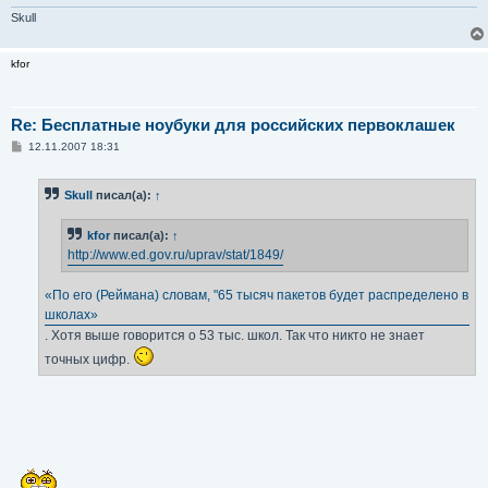
Skull
kfor
Re: Бесплатные ноубуки для российских первоклашек
С
12.11.2007 18:31
о
о
б
Skull
писал(а):
↑
щ
е
н
kfor
писал(а):
↑
и
е
http://www.ed.gov.ru/uprav/stat/1849/
«По его (Реймана) словам, "65 тысяч пакетов будет распределено в
школах»
. Хотя выше говорится о 53 тыс. школ. Так что никто не знает
точных цифр.