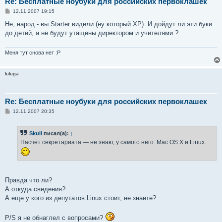
Re: Бесплатные ноубуки для российских первоклашек
С
12.11.2007 19:15
о
о
Не, народ - вы Starter видели (ну который XP). И дойдут ли эти буки
б
до детей, а не будут утащены директором и учителями ?
щ
е
н
и
Меня тут снова нет :P
е
luluga
Re: Бесплатные ноубуки для российских первоклашек
С
12.11.2007 20:35
о
о
б
Skull
писал(а):
↑
щ
е
Насчёт секретариата — не знаю, у самого него: Mac OS X и Linux.
н
и
е
Правда что ли?
А откуда сведения?
А еще у кого из депутатов Linux стоит, не знаете?
P/S я не обнаглел с вопросами?