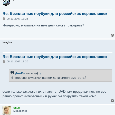
Re: Бесплатные ноубуки для российских первоклашек
С
08.11.2007 17:23
о
о
Интересно, мультики на нем дети смогут смотреть?
б
щ
е
н
и
Imagine
е
Re: Бесплатные ноубуки для российских первоклашек
С
08.11.2007 17:25
о
о
б
ДимOn
писал(а):
↑
щ
е
Интересно, мультики на нем дети смогут смотреть?
н
и
е
если только закачают их в память, DVD там вроде как нет, но все
равно проект интересный - в руках бы покрутить такой комп
Skull
Модератор