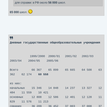
е
для справки: в РФ около
56 000
школ.
65 000
школ.
Дневные государственные общеобразовательные учреждения
1999/2000 2000/01 2001/02 2002/03
2003/04 2004/05 2005/06
Всего 66 367 65 899 65 665 64 508 63
362 62 174
60 558
из них:
начальных 15 346 14 848 14 237 13 327 12
484 11 559 10 421
основных 12 808 12 586 12 401 12 128 11
829 11 576 11 213
средних 36 209 36 452 37 003 37 008 37