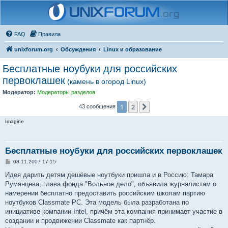
FAQ
Правила
unixforum.org
Обсуждения
Linux и образование
Бесплатные ноубуки для российских
первоклашек
(камень в огород Linux)
Модератор:
Модераторы разделов
1
2
След.
43 сообщения
Imagine
Бесплатные ноубуки для российских первоклашек
С
08.11.2007 17:15
о
о
Идея дарить детям дешёвые ноутбуки пришла и в Россию: Тамара
б
Румянцева, глава фонда "Вольное дело", объявила журналистам о
щ
е
намерении бесплатно предоставить российским школам партию
н
ноутбуков Classmate PC. Эта модель была разработана по
и
е
инициативе компании Intel, причём эта компания принимает участие в
создании и продвижении Classmate как партнёр.