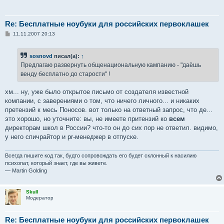
Re: Бесплатные ноубуки для российских первоклашек
С
11.11.2007 20:13
о
о
б
sosnovd
писал(а):
↑
щ
е
Предлагаю развернуть общенациональную кампанию - "даёшь
н
венду бесплатно до старости" !
и
е
хм... ну, уже было открытое письмо от создателя известной
компании, с заверениями о том, что ничего личного... и никаких
претензий к месь Поносов. вот только на ответный запрос, что де...
это хорошо, но уточните: вы, не имеете притензий ко
всем
директорам школ в России? что-то он до сих пор не ответил. видимо,
у него спичрайтор и pr-менеджер в отпуске.
Всегда пишите код так, будто сопровождать его будет склонный к насилию
психопат, который знает, где вы живете.
— Martin Golding
Skull
Модератор
Re: Бесплатные ноубуки для российских первоклашек