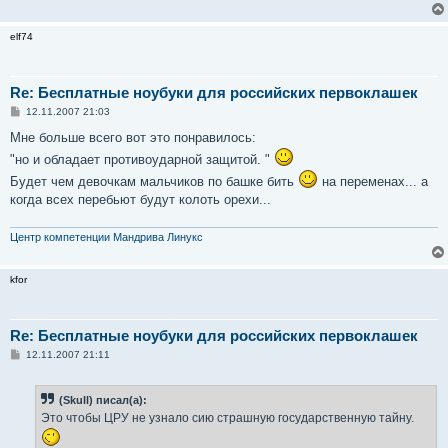
elf74
Re: Бесплатные ноубуки для российских первоклашек
С
12.11.2007 21:03
о
о
Мне больше всего вот это понравилось:
б
"но и обладает противоударной защитой. "
щ
е
Будет чем девочкам мальчиков по башке бить
на переменах... а
н
и
когда всех перебьют будут колоть орехи...
е
Центр компетенции Мандрива Линукс
kfor
Re: Бесплатные ноубуки для российских первоклашек
С
12.11.2007 21:11
о
о
б
(Skull) писал(а):
щ
е
Это чтобы ЦРУ не узнало сию страшную государственную тайну.
н
и