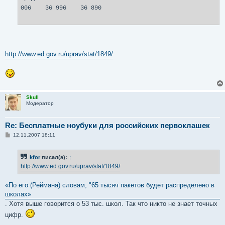
006 36 996 36 890
http://www.ed.gov.ru/uprav/stat/1849/
Skull
Модератор
Re: Бесплатные ноубуки для российских первоклашек
С
12.11.2007 18:11
о
о
б
kfor
писал(а):
↑
щ
е
http://www.ed.gov.ru/uprav/stat/1849/
н
и
е
«По его (Реймана) словам, "65 тысяч пакетов будет распределено в
школах»
. Хотя выше говорится о 53 тыс. школ. Так что никто не знает точных
цифр.