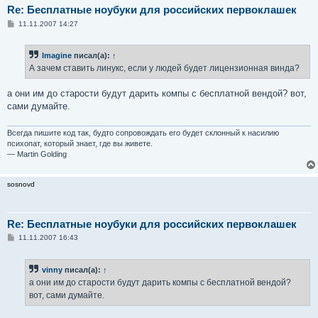
Re: Бесплатные ноубуки для российских первоклашек
С
11.11.2007 14:27
о
о
б
Imagine
писал(а):
↑
щ
е
А зачем ставить линукс, если у людей будет лицензионная винда?
н
и
е
а они им до старости будут дарить компы с бесплатной вендой? вот,
сами думайте.
Всегда пишите код так, будто сопровождать его будет склонный к насилию
психопат, который знает, где вы живете.
— Martin Golding
sosnovd
Re: Бесплатные ноубуки для российских первоклашек
С
11.11.2007 16:43
о
о
б
vinny
писал(а):
↑
щ
е
а они им до старости будут дарить компы с бесплатной вендой?
н
вот, сами думайте.
и
е