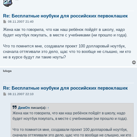
Re: Бесплатные ноубуки для российских первоклашек
С
08.11.2007 21:40
о
о
Жена как то говорила, что как наш ребёнок пойдёт в школу, надо
б
будет ноутбук покупать, в месте с учебниками (ни прошло и года).
щ
е
н
Что то помнится мне, создавали проект 100 долларовый ноутбук,
и
е
сначала оттягивали это дело, щас что то вообще не слышно, ни кто
не в курсе будут ли такие ноуты?
luluga
Re: Бесплатные ноубуки для российских первоклашек
С
08.11.2007 22:10
о
о
б
ДимOn
писал(а):
↑
щ
е
Жена как то говорила, что как наш ребёнок пойдёт в школу, надо
н
будет ноутбук покупать, в месте с учебниками (ни прошло и года).
и
е
Что то помнится мне, создавали проект 100 долларовый ноутбук,
сначала оттягивали это дело, щас что то вообще не слышно, ни кто