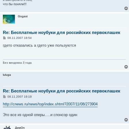
что бы поняли!!!
Gogast
Re: Бесплатные ноубуки для российских первоклашек
С
08.11.2007 18:54
о
о
гдето отказались а гдето уже пользуются
б
щ
е
н
и
Без виндовза 3 года
е
luluga
Re: Бесплатные ноубуки для российских первоклашек
С
08.11.2007 19:19
о
о
http://cnews.ru/news/top/index.shtml?2007/11/08/273904
б
щ
е
Это все из одной оперы.....и спонсор один
н
и
е
ДимOn