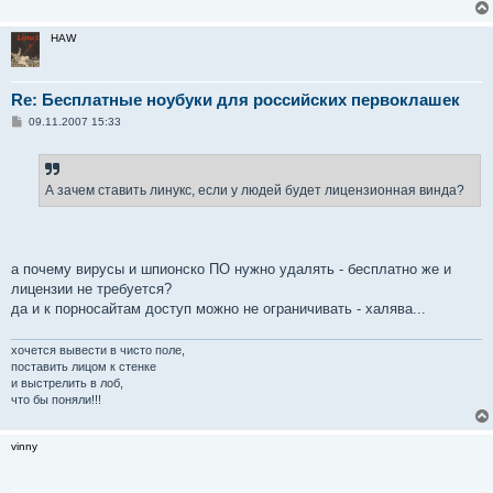
HAW
Re: Бесплатные ноубуки для российских первоклашек
С
09.11.2007 15:33
о
о
б
щ
е
А зачем ставить линукс, если у людей будет лицензионная винда?
н
и
е
а почему вирусы и шпионско ПО нужно удалять - бесплатно же и
лицензии не требуется?
да и к порносайтам доступ можно не ограничивать - халява...
хочется вывести в чисто поле,
поставить лицом к стенке
и выстрелить в лоб,
что бы поняли!!!
vinny