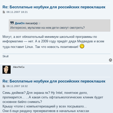
Re: Бесплатные ноубуки для российских первоклашек
С
08.11.2007 18:21
о
о
б
ДимOn
писал(а):
↑
щ
е
Интересно, мультики на нем дети смогут смотреть?
н
и
е
Могут, а вот обязательный минимум школьной программы по
информатике — нет. А в 2009 году придёт дядя Медведев и всем
туда поставит Linux. Так что новость позитивная!
Skull
AlexYeCu
Re: Бесплатные ноубуки для российских первоклашек
С
08.11.2007 18:32
о
о
Семь дюймов? Для экрана пк? Ну Intel, понятное дело,
б
пропиарится... ...А какая сеть офтальмологических клиник будет
щ
е
основное бабло снимать?
н
Крышу чтоли с компьютеризацией у всех посрывало...
и
е
Они б еще раздачу презервативов в начальных классах