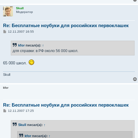
Skull
Модератор
Re: Бесплатные ноубуки для российских первоклашек
С
12.11.2007 16:55
о
о
б
kfor
писал(а):
↑
щ
е
для справки: в РФ около 56 000 школ.
н
и
е
65 000 школ.
Skull
kfor
Re: Бесплатные ноубуки для российских первоклашек
С
12.11.2007 17:25
о
о
б
Skull
писал(а):
↑
щ
е
н
kfor
писал(а):
↑
и