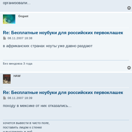
организовали...
Gogast
Re: Бесплатные ноубуки для российских первоклашек
С
08.11.2007 18:38
о
о
в африканских странах ноуты уже давно раздают
б
щ
е
н
и
Без виндовза 3 года
е
HAW
Re: Бесплатные ноубуки для российских первоклашек
С
08.11.2007 18:39
о
о
походу в мексике от них отказались...
б
щ
е
н
и
хочется вывести в чисто поле,
е
поставить лицом к стенке
и выстрелить в лоб,