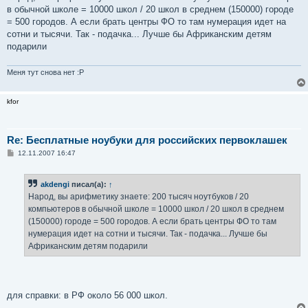
б
в обычной школе = 10000 школ / 20 школ в среднем (150000) городе
щ
е
= 500 городов. А если брать центры ФО то там нумерация идет на
н
сотни и тысячи. Так - подачка... Лучше бы Африканским детям
и
е
подарили
Меня тут снова нет :P
kfor
Re: Бесплатные ноубуки для российских первоклашек
С
12.11.2007 16:47
о
о
б
akdengi
писал(а):
↑
щ
е
Народ, вы арифметику знаете: 200 тысяч ноутбуков / 20
н
компьютеров в обычной школе = 10000 школ / 20 школ в среднем
и
е
(150000) городе = 500 городов. А если брать центры ФО то там
нумерация идет на сотни и тысячи. Так - подачка... Лучше бы
Африканским детям подарили
для справки: в РФ около 56 000 школ.