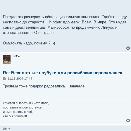
Предлагаю развернуть общенациональную кампанию - "даёшь венду
бесплатно до старости" ! И офис вдобавок. Всем. В мире. Это будет
самый действенный шаг Майкрософт по продвижению Линукс и
отечественного ПО в стране.
Объяснять надо, почему ? :-)
HAW
Re: Бесплатные ноубуки для российских первоклашек
С
11.11.2007 17:44
о
о
Троянцы тоже подарку радовались... вначале.
б
щ
е
н
и
хочется вывести в чисто поле,
е
поставить лицом к стенке
и выстрелить в лоб,
что бы поняли!!!
vinny