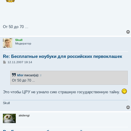
От 50 до 70 ...
Skull
Модератор
Re: Бесплатные ноубуки для российских первоклашек
С
12.11.2007 19:14
о
о
б
kfor
писал(а):
↑
щ
е
От 50 до 70 ...
н
и
е
Это чтобы ЦРУ не узнало сию страшную государственную тайну.
Skull
akdengi