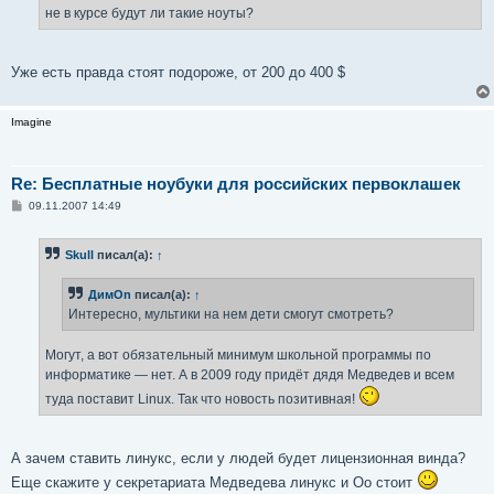
не в курсе будут ли такие ноуты?
Уже есть правда стоят подороже, от 200 до 400 $
Imagine
Re: Бесплатные ноубуки для российских первоклашек
С
09.11.2007 14:49
о
о
б
Skull
писал(а):
↑
щ
е
н
ДимOn
писал(а):
↑
и
е
Интересно, мультики на нем дети смогут смотреть?
Могут, а вот обязательный минимум школьной программы по
информатике — нет. А в 2009 году придёт дядя Медведев и всем
туда поставит Linux. Так что новость позитивная!
А зачем ставить линукс, если у людей будет лицензионная винда?
Еще скажите у секретариата Медведева линукс и Оо стоит