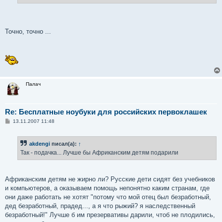
е
Точно, точно ...
Палач
Re: Бесплатные ноубуки для российских первоклашек
С
13.11.2007 11:48
о
о
б
akdengi
писал(а):
↑
щ
е
Так - подачка... Лучше бы Африканским детям подарили
н
и
е
Африканским детям не жирно ли? Русские дети сидят без учебников
и компьютеров, а оказываем помощь непонятно каким странам, где
они даже работать не хотят "потому что мой отец был безработный,
дед безработный, прадед..., а я что рыжий? я наследственный
безработный!" Лучше б им презервативы дарили, чтоб не плодились,