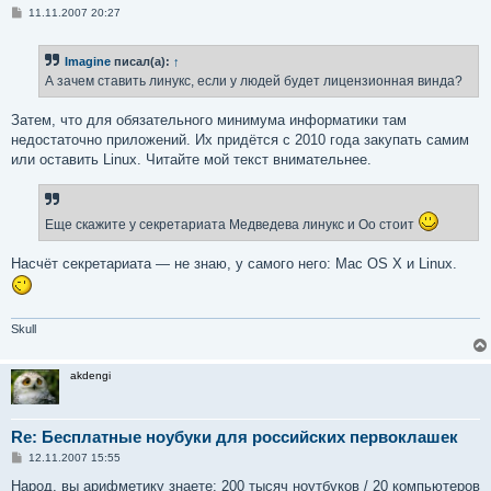
С
11.11.2007 20:27
о
о
б
Imagine
писал(а):
↑
щ
е
А зачем ставить линукс, если у людей будет лицензионная винда?
н
и
е
Затем, что для обязательного минимума информатики там
недостаточно приложений. Их придётся с 2010 года закупать самим
или оставить Linux. Читайте мой текст внимательнее.
Еще скажите у секретариата Медведева линукс и Оо стоит
Насчёт секретариата — не знаю, у самого него: Mac OS X и Linux.
Skull
akdengi
Re: Бесплатные ноубуки для российских первоклашек
С
12.11.2007 15:55
о
о
Народ, вы арифметику знаете: 200 тысяч ноутбуков / 20 компьютеров