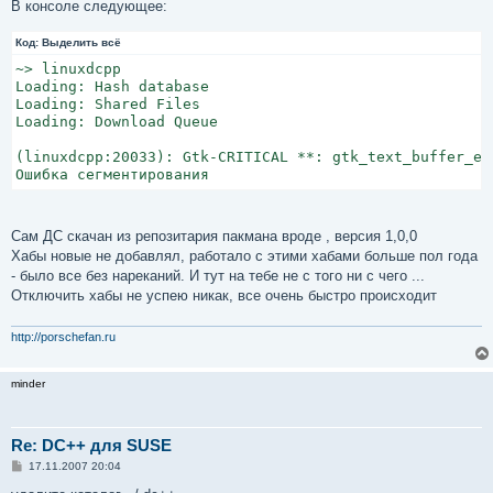
о
В консоле следующее:
б
щ
Код:
е
Выделить всё
н
~> linuxdcpp

и
е
Loading: Hash database

Loading: Shared Files

Loading: Download Queue

(linuxdcpp:20033): Gtk-CRITICAL **: gtk_text_buffer_em
Ошибка сегментирования
Сам ДС скачан из репозитария пакмана вроде , версия 1,0,0
Хабы новые не добавлял, работало с этими хабами больше пол года
- было все без нареканий. И тут на тебе не с того ни с чего ...
Отключить хабы не успею никак, все очень быстро происходит
http://porschefan.ru
minder
Re: DC++ для SUSE
С
17.11.2007 20:04
о
о