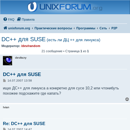
FAQ
Правила
unixforum.org
Практические вопросы
Программы
Сеть
P2P
DC++ для SUSE
(есть ли ДЦ ++ для линукса)
Модератор:
/dev/random
21 сообщение • Страница
1
из
1
devilscry
DC++ для SUSE
С
14.07.2007 13:58
о
о
ищю ДС++ для линукса а конкретно для сусе 10,2 или чтонибуть
б
похожее подскажите где капать?
щ
е
н
и
Ivian
е
Re: DC++ для SUSE
С
14.07.2007 14:47