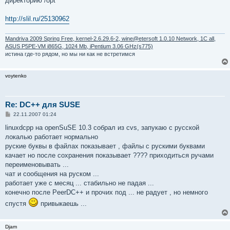
директорию /opt
н
и
е
http://slil.ru/25130962
Mandriva 2009 Spring Free, kernel-2.6.29.6-2, wine@etersoft 1.0.10 Network, 1C all,
ASUS P5PE-VM i865G, 1024 Mb, iPentium 3.06 GHz(s775)
истина где-то рядом, но мы ни как не встретимся
voytenko
Re: DC++ для SUSE
С
22.11.2007 01:24
о
о
linuxdcpp на openSuSE 10.3 собрал из cvs, запукаю с русской
б
локалью работает нормально
щ
е
руские буквы в файлах показывает , файлы с рускими буквами
н
качает но после сохранения показывает ???? приходиться ручами
и
е
переименовывать ...
чат и сообщения на руском ...
работает уже с месяц ... стабильно не падая ...
конечно после PeerDC++ и прочих под ... не радует , но немного
спустя
привыкаешь ...
Djam