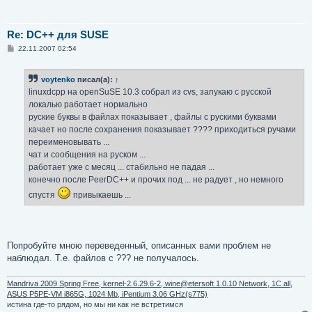
Re: DC++ для SUSE
С
22.11.2007 02:54
о
о
б
voytenko
писал(а):
↑
щ
е
linuxdcpp на openSuSE 10.3 собрал из cvs, запукаю с русской
н
локалью работает нормально
и
е
руские буквы в файлах показывает , файлы с рускими буквами
качает но после сохранения показывает ???? приходиться ручами
переименовывать ...
чат и сообщения на руском ...
работает уже с месяц ... стабильно не падая ...
конечно после PeerDC++ и прочих под ... не радует , но немного
спустя
привыкаешь ...
Попробуйте мною переведенный, описанных вами проблем не
наблюдал. Т.е. файлов с ??? не получалось.
Mandriva 2009 Spring Free, kernel-2.6.29.6-2, wine@etersoft 1.0.10 Network, 1C all,
ASUS P5PE-VM i865G, 1024 Mb, iPentium 3.06 GHz(s775)
истина где-то рядом, но мы ни как не встретимся