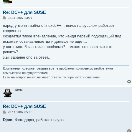
Re: DC++ для SUSE
С
22.11.2007 23:07
о
о
народ у меня трабла с linuxdc++... поиск на русском работает
б
корректно...
щ
е
создаётца такое впечатление, что найдя первый подходящий под
н
искомый останавливаетца и дальше не ищет...
и
е
у кого нидь была такая проблема?... может кто знает как это
решить?...
з.ы. заранее спс за ответ...
Компьютер позволяет решать все те проблемы, которые до изобретения
компьютера не существовали.
Если на вопрос ни кто не знает ответа, то пора читать описание.
$@M
Re: DC++ для SUSE
С
23.11.2007 05:00
о
о
Djam,
благодарю, работает наура.
б
щ
е