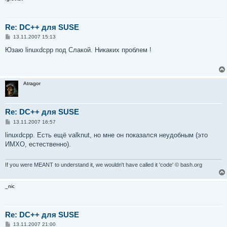
Re: DC++ для SUSE
С
13.11.2007 15:13
о
о
Юзаю linuxdcpp под Слакой. Никаких проблем !
б
щ
е
н
и
Atragor
е
Re: DC++ для SUSE
С
13.11.2007 16:57
о
о
linuxdcpp. Есть ещё valknut, но мне он показался неудобным (это
б
ИМХО, естественно).
щ
е
н
и
If you were MEANT to understand it, we wouldn't have called it 'code' © bash.org
е
_nic
Re: DC++ для SUSE
С
13.11.2007 21:00