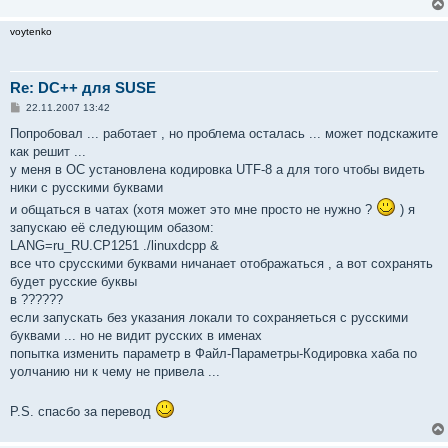
voytenko
Re: DC++ для SUSE
С
22.11.2007 13:42
о
о
Попробовал ... работает , но проблема осталась ... может подскажите
б
как решит ...
щ
е
у меня в ОС установлена кодировка UTF-8 а для того чтобы видеть
н
ники с русскими буквами
и
е
и общаться в чатах (хотя может это мне просто не нужно ?
) я
запускаю её следующим обазом:
LANG=ru_RU.CP1251 ./linuxdcpp &
все что срусскими буквами ничанает отображаться , а вот сохранять
будет русские буквы
в ??????
если запускать без указания локали то сохраняеться с русскими
буквами ... но не видит русских в именах
попытка изменить параметр в Файл-Параметры-Кодировка хаба по
уолчанию ни к чему не привела ...
P.S. спасбо за перевод