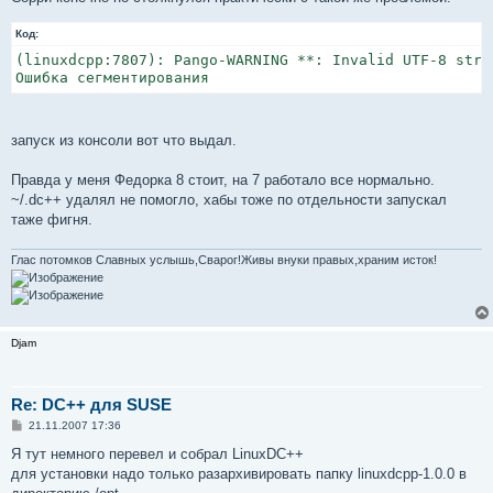
Код:
(linuxdcpp:7807): Pango-WARNING **: Invalid UTF-8 stri
запуск из консоли вот что выдал.
Правда у меня Федорка 8 стоит, на 7 работало все нормально.
~/.dc++ удалял не помогло, хабы тоже по отдельности запускал
таже фигня.
Глас потомков Славных услышь,Сварог!Живы внуки правых,храним исток!
Djam
Re: DC++ для SUSE
С
21.11.2007 17:36
о
о
Я тут немного перевел и собрал LinuxDC++
б
для установки надо только разархивировать папку linuxdcpp-1.0.0 в
щ
е