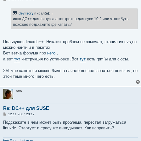
о
о
б
devilscry
писал(а):
↑
щ
е
ищю ДС++ для линукса а конкретно для сусе 10,2 или чтонибуть
н
похожее подскажите где капать?
и
е
Пользуюсь linuxdc++. Никаких проблем не замечал, ставил из cvs,но
можно найти и в пакетах.
Вот ветка форума про
него
,
а вот
тут
инструкция по установке .Вот
тут
есть rpm`ы для сюсы.
ЗЫ мне кажеться можно было в начале воспользоваться поиском, по
этой теме много чего есть.
sms
Re: DC++ для SUSE
С
12.11.2007 23:17
о
о
Подскажите в чем может быть проблема, перестал загружаться
б
linuxdc. Стартует и срасу же выкидывает. Как исправить?
щ
е
н
и
http://porschefan.ru