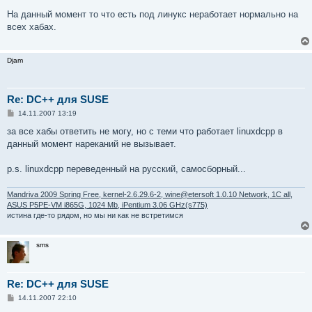
о
о
На данный момент то что есть под линукс неработает нормально на
б
всех хабах.
щ
е
н
и
Djam
е
Re: DC++ для SUSE
С
14.11.2007 13:19
о
о
за все хабы ответить не могу, но с теми что работает linuxdcpp в
б
данный момент нареканий не вызывает.
щ
е
н
p.s. linuxdcpp переведенный на русский, самосборный...
и
е
Mandriva 2009 Spring Free, kernel-2.6.29.6-2, wine@etersoft 1.0.10 Network, 1C all,
ASUS P5PE-VM i865G, 1024 Mb, iPentium 3.06 GHz(s775)
истина где-то рядом, но мы ни как не встретимся
sms
Re: DC++ для SUSE
С
14.11.2007 22:10
о