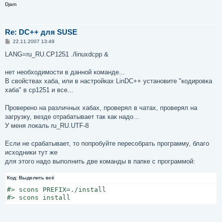
Djam
Re: DC++ для SUSE
С
22.11.2007 13:49
о
о
LANG=ru_RU.CP1251 ./linuxdcpp &
б
щ
е
нет необходимости в данной команде...
н
В свойствах хаба, или в настройках LinDC++ установите "кодировка
и
е
хаба" в cp1251 и все...
Проверено на различных хабах, проверял в чатах, проверял на
загрузку, везде отрабатывает так как надо...
У меня локаль ru_RU.UTF-8
Если не срабатывает, то попробуйте пересобрать программу, благо
исходники тут же
для этого надо выполнить две команды в папке с программой:
Код:
Выделить всё
#> scons PREFIX=./install

#> scons install