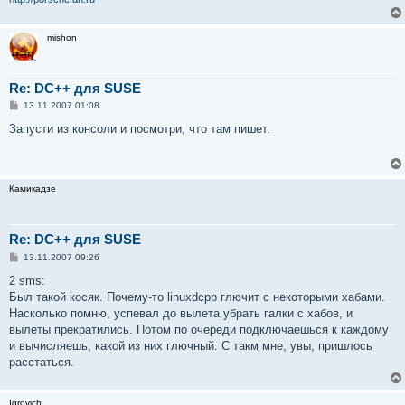
е
mishon
Re: DC++ для SUSE
С
13.11.2007 01:08
о
о
Запусти из консоли и посмотри, что там пишет.
б
щ
е
н
и
Камикадзе
е
Re: DC++ для SUSE
С
13.11.2007 09:26
о
о
2 sms:
б
Был такой косяк. Почему-то linuxdcpp глючит с некоторыми хабами.
щ
е
Насколько помню, успевал до вылета убрать галки с хабов, и
н
вылеты прекратились. Потом по очереди подключаешься к каждому
и
е
и вычисляешь, какой из них глючный. С такм мне, увы, пришлось
расстаться.
Igrovich