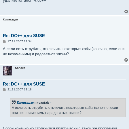
удалите каталог ~/.dc++
б
щ
е
н
и
Камикадзе
е
Re: DC++ для SUSE
С
17.11.2007 22:34
о
о
А если сеть отрубить, отключить некоторые хабы (конечно, если они
б
не незаменимы) и радоваться жизни?
щ
е
н
и
Sanaes
е
Re: DC++ для SUSE
С
21.11.2007 13:18
о
о
б
Камикадзе
писал(а):
↑
щ
е
А если сеть отрубить, отключить некоторые хабы (конечно, если
н
они не незаменимы) и радоваться жизни?
и
е
Сорри конечно но столкнулся практически с такой же проблемой.