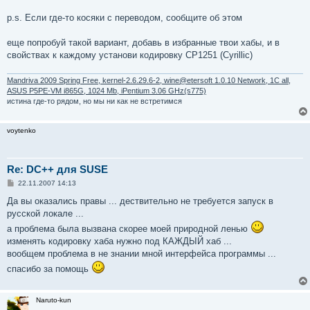
p.s. Если где-то косяки с переводом, сообщите об этом
еще попробуй такой вариант, добавь в избранные твои хабы, и в
свойствах к каждому установи кодировку CP1251 (Cyrillic)
Mandriva 2009 Spring Free, kernel-2.6.29.6-2, wine@etersoft 1.0.10 Network, 1C all,
ASUS P5PE-VM i865G, 1024 Mb, iPentium 3.06 GHz(s775)
истина где-то рядом, но мы ни как не встретимся
voytenko
Re: DC++ для SUSE
С
22.11.2007 14:13
о
о
Да вы оказались правы ... дествительно не требуется запуск в
б
русской локале ...
щ
е
а проблема была вызвана скорее моей природной ленью
н
изменять кодировку хаба нужно под КАЖДЫЙ хаб ...
и
е
вообщем проблема в не знании мной интерфейса программы ...
спасибо за помощь
Naruto-kun