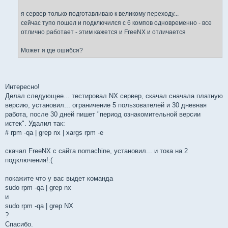
я сервер только подготавливаю к великому переходу...
сейчас тупо пошел и подключился с 6 компов одновременно - все
отлично работает - этим кажется и FreeNX и отличается
Может я где ошибся?
Интересно!
Делал следующее... тестировал NX сервер, скачал сначала платную
версию, установил... ограничение 5 пользователей и 30 дневная
работа, после 30 дней пишет "период ознакомительной версии
истек". Удалил так:
# rpm -qa | grep nx | xargs rpm -e
скачал FreeNX с сайта nomachine, установил... и тока на 2
подключения!:(
покажите что у вас выдет команда
sudo rpm -qa | grep nx
и
sudo rpm -qa | grep NX
?
Спасибо.