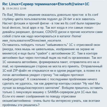
Re: Linux+Сервер терминалов+Etersoft@wine+1C
С
15.04.2011 12:06
о
о
По Bad_Window - решение оказалось довольно простое: в lts.conf
б
глубину цвета пользователям поднял до 24 бит и все завелось
щ
е
Насчет флэшек и прочей фигни - в том же lts.conf были параметры
н
local devices, local apps и пр. Так вот когда я эти самые локал-
и
е
девайсы разрешил, флэшки, CD\DVD диски и прочие носители сами
собой стали как надо монтироваться в каталог /home/
имя_пользователя/Drives/имя_носителя.
Оставалось победить только "забывчивость" 1С с отрисовкой окон
(иногда, пока мышь не шевельнешь, изображение на экране не
меняется) и еще была "грабля" с автообменом 1С. Там в конторе
автообмен был через почтовый ящик на mail.ru организован. Так вот
1С начинала автообмен, формировала пакет, отправляла его на e-
mail, но принимающая сторона не могла его принять. Отправленный
1С-кой ZIP-файл не открывался ни в одном редакторе, а позже я в
логах автообмена увидел строчку "!не найден протокол
конфигуратора". К сожалению с последними проблемами ничего
сделать не удалось, так как директор конторы сказал "Ну нах! Мы
лучше за винды\касперского заплатим". Вобщем пришлось оставить
только 1 линуховую машину с SAMBA-сервером для 1С-ных баз.
Если кто имеет соображения по поводу отрисовки
окошек\автообмена - очень было бы интересно узнать, как всетаки
проблемы эти решались?