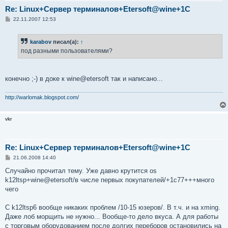
Re: Linux+Сервер терминалов+Etersoft@wine+1C
С
22.11.2007 12:53
о
о
б
karabov
писал(а):
↑
щ
е
под разными пользователями?
н
и
е
конечно ;-) в доке к wine@etersoft так и написано...
http://warlomak.blogspot.com/
vkr
Re: Linux+Сервер терминалов+Etersoft@wine+1C
С
21.06.2008 14:40
о
о
Случайно прочитал тему. Уже давно крутится os
б
k12ltsp+wine@etersoft/в числе первых покупателей/+1с77+++много
щ
е
чего
н
и
е
С k12ltsp6 вообще никаких проблем /10-15 юзеров/. В т.ч. и на xming.
Даже лоб морщить не нужно... Вообще-то дело вкуса. А для работы
с торговым оборудованием после долгих переборов остановились на