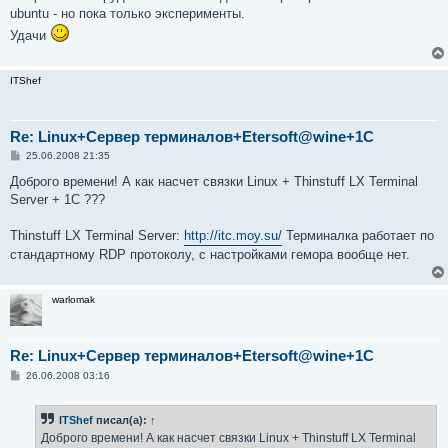
ubuntu - но пока только эксперименты.
Удачи
ITShef
Re: Linux+Сервер терминалов+Etersoft@wine+1C
С
25.06.2008 21:35
о
о
Доброго времени! А как насчет связки Linux + Thinstuff LX Terminal
б
Server + 1C ???
щ
е
н
Thinstuff LX Terminal Server:
http://itc.moy.su/
Терминалка работает по
и
е
стандартному RDP протоколу, с настройками гемора вообще нет.
warlomak
Re: Linux+Сервер терминалов+Etersoft@wine+1C
С
26.06.2008 03:16
о
о
б
ITShef
писал(а):
↑
щ
е
Доброго времени! А как насчет связки Linux + Thinstuff LX Terminal
н