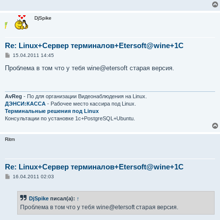
DjSpike
Re: Linux+Сервер терминалов+Etersoft@wine+1C
С
15.04.2011 14:45
о
о
Проблема в том что у тебя wine@etersoft старая версия.
б
щ
е
н
и
AvReg
- По для организации Видеонаблюдения на Linux.
е
ДЭНСИ:КАССА
- Рабочее место кассира под Linux.
Терминальные решения под Linux
Консультации по установке 1с+PostgreSQL+Ubuntu.
Ritm
Re: Linux+Сервер терминалов+Etersoft@wine+1C
С
16.04.2011 02:03
о
о
б
DjSpike
писал(а):
↑
щ
е
Проблема в том что у тебя wine@etersoft старая версия.
н
и