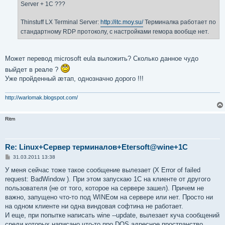
Server + 1C ???
и
е
Thinstuff LX Terminal Server:
http://itc.moy.su/
Терминалка работает по
стандартному RDP протоколу, с настройками гемора вообще нет.
Может перевод microsoft eula выложить? Сколько данное чудо
выйдет в реале ?
Уже пройденный ӕтап, однозначно дорого !!!
http://warlomak.blogspot.com/
Ritm
Re: Linux+Сервер терминалов+Etersoft@wine+1C
С
31.03.2011 13:38
о
о
У меня сейчас тоже такое сообщение вылезает (X Error of failed
б
request: BadWindow ). При этом запускаю 1С на клиенте от другого
щ
е
пользователя (не от того, которое на сервере зашел). Причем не
н
важно, запущено что-то под WINEом на сервере или нет. Просто ни
и
е
на одном клиенте ни одна виндовая софтина не работает.
И еще, при попытке написать wine --update, вылезает куча сообщений
среди которых написано что-то про DOS адресное пространство