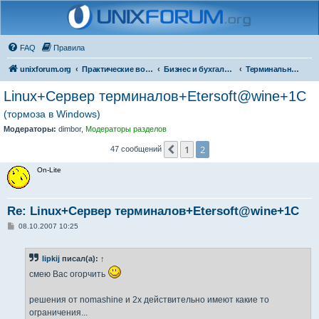
FAQ
Правила
unixforum.org
Практические вопросы
Бизнес и бухгалтерия под Линукс
Терминальные решения
Linux+Сервер терминалов+Etersoft@wine+1C
(тормоза в Windows)
Модераторы:
dimbor
,
Модераторы разделов
1
2
Пред.
47 сообщений
On-Lite
Re: Linux+Сервер терминалов+Etersoft@wine+1C
С
08.10.2007 10:25
о
о
б
lipkij
писал(а):
↑
щ
е
смею Вас огорчить
н
и
е
решения от nomashine и 2x действительно имеют какие то
ограничения...