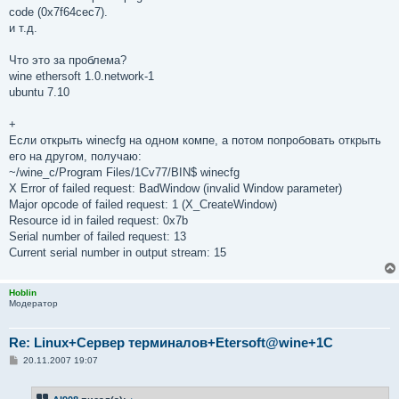
code (0x7f64cec7).
и т.д.
Что это за проблема?
wine ethersoft 1.0.network-1
ubuntu 7.10
+
Если открыть winecfg на одном компе, а потом попробовать открыть
его на другом, получаю:
~/wine_c/Program Files/1Cv77/BIN$ winecfg
X Error of failed request: BadWindow (invalid Window parameter)
Major opcode of failed request: 1 (X_CreateWindow)
Resource id in failed request: 0x7b
Serial number of failed request: 13
Current serial number in output stream: 15
Hoblin
Модератор
Re: Linux+Сервер терминалов+Etersoft@wine+1C
С
20.11.2007 19:07
о
о
б