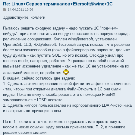
Re: Linux+Сервер терминалов+Etersoft@wine+1C
С
14.04.2011 10:56
о
о
Здравствуйте, коллеги
б
щ
е
Пытаюсь решить сходную задачу - надо пускать 1С "под-чем-
н
нибудь", при этом платить за венду не позволяют в первую очередь
и
е
религиозные соображения. Куплен wine@etersoft, установлен
OpenSuSE 11.3, RX@etersoft. Тестовый запуск показал, что решение
более чем жизнеспособно (пока в файлсерверном варианте, дальше
буду думать - как пустить SQL, но это позже). Отсюда узнал про
rootless-mode, настроил, работает. У граждан со слабой психикой
вызывает искреннее удивление - как же так, 1С не установлен на их
локальной машине, но работает
В общем, сейчас осталось две задачи:
1. Сделать автомонтирование всякой фигни типа флешек с клиентов
- так, чтобы при открытии диалога Файл-Открыть в 1С они были
видны. Пока не вижу способа решить это с помощью FreeNX,
заморачиваться с LTSP неохота.
2. Сделать импорт пользователей из корпоративного LDAP-источника
и настроить авторизацию в нем.
По п. 1 - если кто-то что-то может подсказать или просто ткнуть
носом в некие ссылки, буду весьма признателен. П. 2, в принципе,
решаем своими силами.