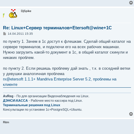
DjSpike
Re: Linux+Сервер терминалов+Etersoft@wine+1C
С
14.04.2011 15:35
о
о
по пункту 1. Зачем в 1с доступ к флешкам. Сделай общий каталог на
б
сервере терминалов, и подключи его на всех рабочих машинах.
щ
е
Нужно загрузить какой-то документ в 1с, в общий каталог скинули и
н
никаких проблем.
и
е
по пункту 2. Если решишь проблему дай знать , т.к. в соседней ветки
у девушки аналогичная проблема
rx@etersoft 1.1.1+ Mandriva Enterprise Server 5.2, проблемы на
клиенте
AvReg
- По для организации Видеонаблюдения на Linux.
ДЭНСИ:КАССА
- Рабочее место кассира под Linux.
Терминальные решения под Linux
Консультации по установке 1с+PostgreSQL+Ubuntu.
Ritm