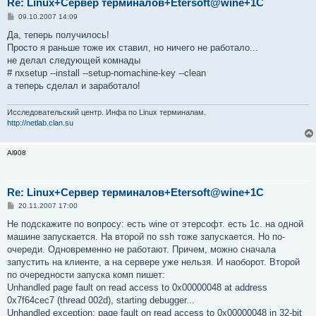
Re: Linux+Сервер терминалов+Etersoft@wine+1C
С
09.10.2007 14:09
о
о
Да, теперь получилось!
б
Просто я раньше тоже их ставил, но ничего не работало...
щ
е
не делал следующей комнады
н
# nxsetup --install --setup-nomachine-key --clean
и
е
а теперь сделал и заработало!
Исследовательский центр. Инфа по Linux терминалам.
http://netlab.clan.su
Al908
Re: Linux+Сервер терминалов+Etersoft@wine+1C
С
20.11.2007 17:00
о
о
Не подскажите по вопросу: есть wine от этерсофт. есть 1с. на одной
б
машине запускается. На второй по ssh тоже запускается. Но по-
щ
е
очереди. Одновременно не работают. Причем, можно сначала
н
запустить на клиенте, а на сервере уже нельзя. И наоборот. Второй
и
е
по очередности запуска комп пишет:
Unhandled page fault on read access to 0x00000048 at address
0x7f64cec7 (thread 002d), starting debugger...
Unhandled exception: page fault on read access to 0x00000048 in 32-bit