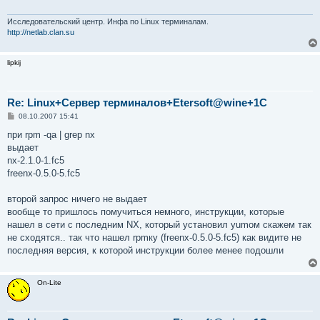
Исследовательский центр. Инфа по Linux терминалам.
http://netlab.clan.su
lipkij
Re: Linux+Сервер терминалов+Etersoft@wine+1C
С
08.10.2007 15:41
о
о
при rpm -qa | grep nx
б
выдает
щ
е
nx-2.1.0-1.fc5
н
freenx-0.5.0-5.fc5
и
е
второй запрос ничего не выдает
вообще то пришлось помучиться немного, инструкции, которые
нашел в сети с последним NX, который установил yumом скажем так
не сходятся.. так что нашел rpmку (freenx-0.5.0-5.fc5) как видите не
последняя версия, к которой инструкции более менее подошли
On-Lite