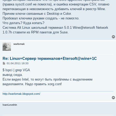
(правка sysctl.conf не помогла), и ошибка конвертации CSV, плавно
перетекающая в невозможность добавить ключей в реестр Wine.
Причем ключи связанные с Desktop и Color.
Пробовал ключики руками создать - не помогло.
Что делать? Куда копать?
Система Alt Linux школьный терминал 5.0.1 Wine@etersoft Network
1.0.7h ставили из RPM пакетов для Suse.
warlomak
Re: Linux+Сервер терминалов+Etersoft@wine+1C
С
01.04.2011 18:33
о
о
$ lspci | grep VGA
б
вывод сюда.
щ
е
Если видео Intel, то могут быть проблемы с выделением
н
видеопамяти. Надо править xorg.conf
и
е
http://warlomak.blogspot.com/
IvanLevshin