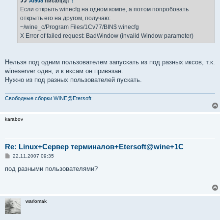
Al908
писал(а):
↑
щ
е
Если открыть winecfg на одном компе, а потом попробовать
н
открыть его на другом, получаю:
и
е
~/wine_c/Program Files/1Cv77/BIN$ winecfg
X Error of failed request: BadWindow (invalid Window parameter)
Нельзя под одним пользователем запускать из под разных иксов, т.к.
wineserver один, и к иксам он привязан.
Нужно из под разных пользователей пускать.
Свободные сборки WINE@Etersoft
karabov
Re: Linux+Сервер терминалов+Etersoft@wine+1C
С
22.11.2007 09:35
о
о
под разными пользователями?
б
щ
е
н
и
warlomak
е