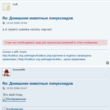
CuB
Re: Домашние животные линуксоидов
С
13.02.2008 19:04
о
о
а я своего хомяка летать научил
б
щ
е
н
У вас нет необходимых прав для просмотра вложений в этом сообщении.
и
е
Gentoo | utf8 | fvwm
http://kubikus.org.ua/images/kubikus.png картинки в подписи запрещены
правилами.://http://kubikus.org.ua/images/kubiku...щены правилами.
GoshaWW
Re: Домашние животные линуксоидов
С
13.02.2008 19:47
о
о
Это мой птиц.
б
щ
е
н
и