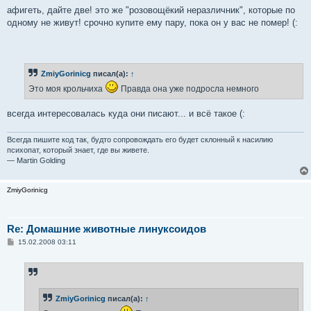
е
афигеть, дайте две! это же "розовощёкий неразличник", которые по
одному не живут! срочно купите ему пару, пока он у вас не помер! (:
ZmiyGorinicg
писал(а):
↑
Это моя крольчиха
Правда она уже подросла немного
всегда интересовалась куда они писают... и всё такое (:
Всегда пишите код так, будто сопровождать его будет склонный к насилию
психопат, который знает, где вы живете.
— Martin Golding
ZmiyGorinicg
Re: Домашние животные линуксоидов
С
15.02.2008 03:11
о
о
б
щ
е
н
ZmiyGorinicg
писал(а):
↑
и
е