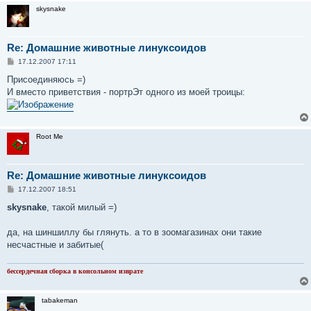
skysnake
Re: Домашние животные линуксоидов
С
17.12.2007 17:11
о
о
Присоединяюсь =)
б
И вместо приветствия - портрЭт одного из моей троицы:
щ
е
н
и
е
Root Me
Re: Домашние животные линуксоидов
С
17.12.2007 18:51
о
о
skysnake
, такой милый =)
б
щ
е
да, на шиншиллу бы глянуть. а то в зоомагазинах они такие
н
несчастные и забитые(
и
е
бессердечная сборка в консольном изврате
tabakeman