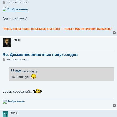
С
28.03.2008 03:41
о
о
б
щ
е
Вот и мой птах)
н
и
е
"Мсье, когда палец показывает на небо — только идиот смотрит на палец."
игрок
Re: Домашние животные линуксоидов
С
30.03.2008 19:52
о
о
б
FVZ
писал(а):
↑
щ
е
Наш питбуль
н
и
е
Зверь серьезный..
aphex