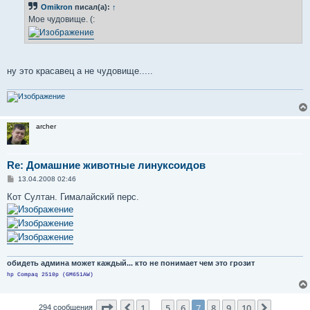
б
Omikron
писал(а):
↑
щ
е
Мое чудовище. (:
н
и
е
ну это красавец а не чудовище.....
archer
Re: Домашние животные линуксоидов
С
13.04.2008 02:46
о
о
Кот Султан. Гималайский перс.
б
щ
е
н
и
е
обидеть админа может каждый... кто не понимает чем это грозит
hp Compaq 2510p (GM651AW)
Страница
7
из
10
1
5
6
7
8
9
10
Пред.
След.
294 сообщения
…