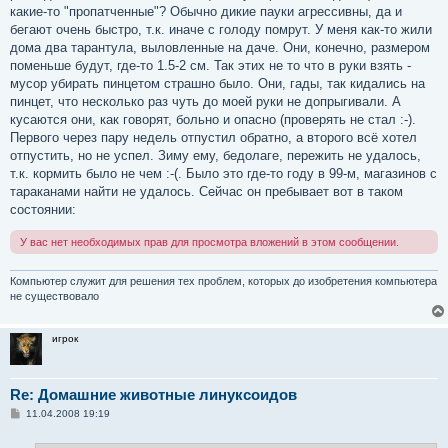
какие-то "пропатченные"? Обычно дикие пауки агрессивны, да и
бегают очень быстро, т.к. иначе с голоду помрут. У меня как-то жили
дома два тарантула, выловленные на даче. Они, конечно, размером
поменьше будут, где-то 1.5-2 см. Так этих не то что в руки взять -
мусор убирать пинцетом страшно было. Они, гады, так кидались на
пинцет, что несколько раз чуть до моей руки не допрыгивали. А
кусаются они, как говорят, больно и опасно (проверять не стал :-).
Первого через пару недель отпустил обратно, а второго всё хотел
отпустить, но не успел. Зиму ему, бедолаге, пережить не удалось,
т.к. кормить было не чем :-(. Было это где-то году в 99-м, магазинов с
тараканами найти не удалось. Сейчас он пребывает вот в таком
состоянии:
У вас нет необходимых прав для просмотра вложений в этом сообщении.
Компьютер служит для решения тех проблем, которых до изобретения компьютера
не существовало
игрок
Re: Домашние животные линуксоидов
С
11.04.2008 19:19
о
о