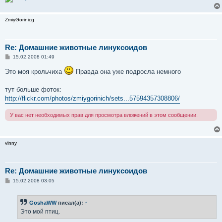
е
ZmiyGorinicg
Re: Домашние животные линуксоидов
С
15.02.2008 01:49
о
о
Это моя крольчиха
Правда она уже подросла немного
б
щ
е
тут больше фоток:
н
http://flickr.com/photos/zmiygorinich/sets...57594357308806/
и
е
У вас нет необходимых прав для просмотра вложений в этом сообщении.
vinny
Re: Домашние животные линуксоидов
С
15.02.2008 03:05
о
о
б
GoshaWW
писал(а):
↑
щ
е
Это мой птиц.
н
и