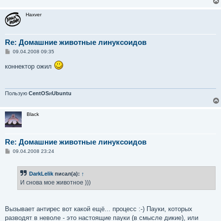
Haxver
Re: Домашние животные линуксоидов
С
09.04.2008 09:35
о
о
коннектор ожил
б
щ
е
н
и
Пользую
CentOS
и
Ubuntu
е
Black
Re: Домашние животные линуксоидов
С
09.04.2008 23:24
о
о
б
DarkLelik
писал(а):
↑
щ
е
И снова мое животное )))
н
и
е
Вызывает антирес вот какой ещё... процесс :-) Пауки, которых
разводят в неволе - это настоящие пауки (в смысле дикие), или