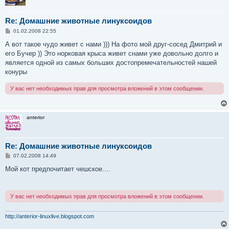
Re: Домашние животные линуксоидов
С
01.02.2008 22:55
о
о
А вот такое чудо живет с нами ))) На фото мой друг-сосед Дмитрий и
б
его Бучер )) Это норковая крыса живет снами уже довольно долго и
щ
е
является одной из самых больших достопремечательностей нашей
н
конуры
и
е
У вас нет необходимых прав для просмотра вложений в этом сообщении.
anterior
Re: Домашние животные линуксоидов
С
07.02.2008 14:49
о
о
Мой кот предпочитает чешское....
б
щ
е
н
У вас нет необходимых прав для просмотра вложений в этом сообщении.
и
е
http://anterior-linuxlive.blogspot.com