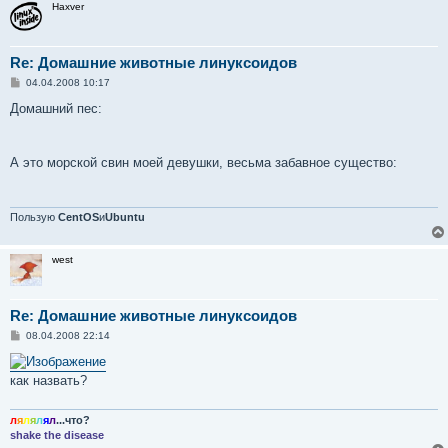
Haxver
е
Re: Домашние животные линуксоидов
С
04.04.2008 10:17
о
о
Домашний пес:
б
щ
е
н
А это морской свин моей девушки, весьма забавное существо:
и
е
Пользую
CentOS
и
Ubuntu
west
Re: Домашние животные линуксоидов
С
08.04.2008 22:14
о
о
б
как назвать?
щ
е
н
и
л
я
л
я
л
я
л
...что?
е
shake the disease