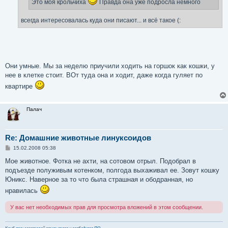
Это моя крольчиха
Правда она уже подросла немного
всегда интересовалась куда они писают... и всё такое (:
Они умные. Мы за неделю приучили ходить на горшок как кошки, у
нее в клетке стоит. ВОт туда она и ходит, даже когда гуляет по
квартире
Палач
Re: Домашние животные линуксоидов
С
15.02.2008 05:38
о
о
Мое животное. Фотка не ахти, на сотовом отрыл. Подобрал в
б
подъезде полуживым котенком, полгода выхаживал ее. Зовут кошку
щ
е
Юникс. Наверное за то что была страшная и ободранная, но
н
нравилась
и
е
У вас нет необходимых прав для просмотра вложений в этом сообщении.
Клуб пользователей открытого и свободного ПО