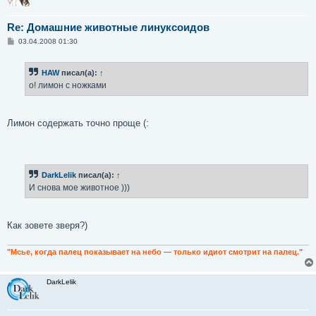
Re: Домашние животные линуксоидов
С
03.04.2008 01:30
о
о
б
HAW
писал(а):
↑
щ
е
о! лимон с ножками
н
и
е
Лимон содержать точно проще (:
DarkLelik
писал(а):
↑
И снова мое животное )))
Как зовете зверя?)
"Мсье, когда палец показывает на небо — только идиот смотрит на палец."
DarkLelik