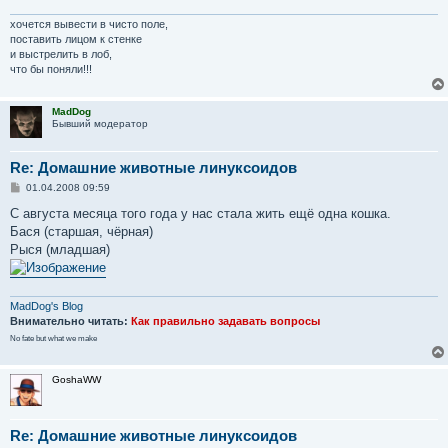
хочется вывести в чисто поле,
поставить лицом к стенке
и выстрелить в лоб,
что бы поняли!!!
MadDog
Бывший модератор
Re: Домашние животные линуксоидов
С
01.04.2008 09:59
о
о
С августа месяца того года у нас стала жить ещё одна кошка.
б
Бася (старшая, чёрная)
щ
е
Рыся (младшая)
н
и
е
MadDog's Blog
Внимательно читать:
Как правильно задавать вопросы
No fate but what we make
GoshaWW
Re: Домашние животные линуксоидов