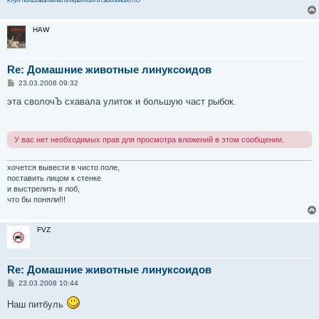
HAW
Re: Домашние животные линуксоидов
С
23.03.2008 09:32
о
о
эта сволочЪ схавала улиток и большую част рыбок.
б
щ
е
н
У вас нет необходимых прав для просмотра вложений в этом сообщении.
и
е
хочется вывести в чисто поле,
поставить лицом к стенке
и выстрелить в лоб,
что бы поняли!!!
FVZ
Re: Домашние животные линуксоидов
С
23.03.2008 10:44
о
о
Наш питбуль
б
щ