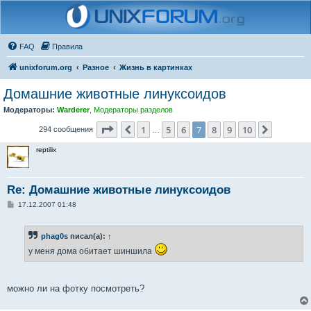
FAQ
Правила
unixforum.org
Разное
Жизнь в картинках
Домашние животные линуксоидов
Модераторы:
Warderer
,
Модераторы разделов
Страница
7
из
10
1
5
6
7
8
9
10
Пред.
След.
294 сообщения
…
reptilix
Re: Домашние животные линуксоидов
С
17.12.2007 01:48
о
о
б
phag0s
писал(а):
↑
щ
е
у меня дома обитает шиншила
н
и
е
можно ли на фотку посмотреть?