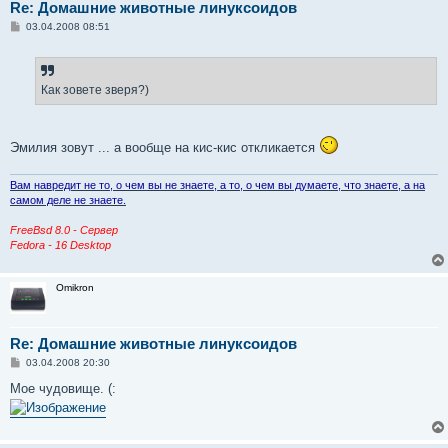
Re: Домашние животные линуксоидов
С
03.04.2008 08:51
о
о
б
щ
е
Как зовете зверя?)
н
и
е
Эмилия зовут ... а вообще на кис-кис откликается
Вам навредит не то, о чем вы не знаете, а то, о чем вы думаете, что знаете, а на
самом деле не знаете.
FreeBsd 8.0 - Сервер
Fedora - 16 Desktop
Omikron
Re: Домашние животные линуксоидов
С
03.04.2008 20:30
о
о
Мое чудовище. (:
б
щ
е
н
и