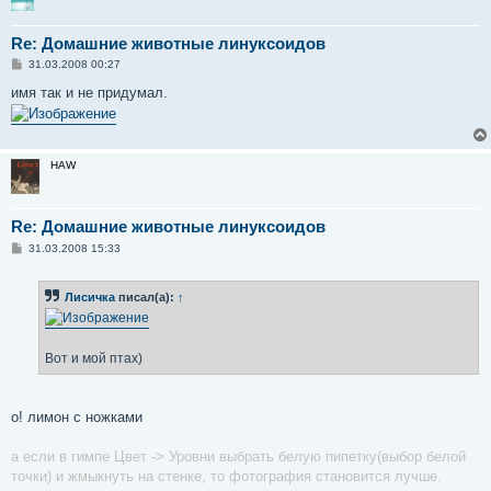
Re: Домашние животные линуксоидов
С
31.03.2008 00:27
о
о
имя так и не придумал.
б
щ
е
н
и
HAW
е
Re: Домашние животные линуксоидов
С
31.03.2008 15:33
о
о
б
Лисичка
писал(а):
↑
щ
е
н
и
е
Вот и мой птах)
о! лимон с ножками
а если в гимпе Цвет -> Уровни выбрать белую пипетку(выбор белой
точки) и жмыкнуть на стенке, то фотография становится лучше.