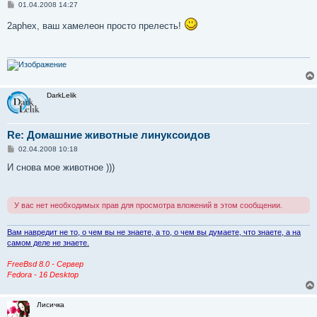
С
01.04.2008 14:27
о
о
2aphex, ваш хамелеон просто прелесть!
б
щ
е
н
и
е
DarkLelik
Re: Домашние животные линуксоидов
С
02.04.2008 10:18
о
о
И снова мое животное )))
б
щ
е
н
У вас нет необходимых прав для просмотра вложений в этом сообщении.
и
е
Вам навредит не то, о чем вы не знаете, а то, о чем вы думаете, что знаете, а на
самом деле не знаете.
FreeBsd 8.0 - Сервер
Fedora - 16 Desktop
Лисичка