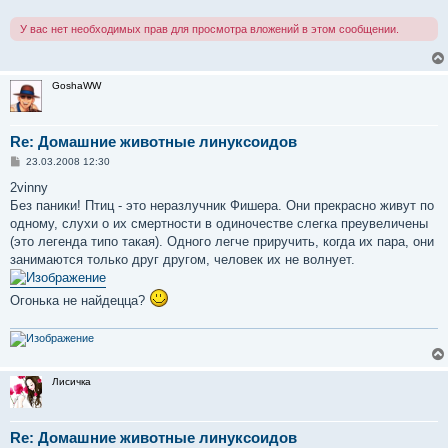
е
н
У вас нет необходимых прав для просмотра вложений в этом сообщении.
и
е
GoshaWW
Re: Домашние животные линуксоидов
С
23.03.2008 12:30
о
о
2vinny
б
Без паники! Птиц - это неразлучник Фишера. Они прекрасно живут по
щ
е
одному, слухи о их смертности в одиночестве слегка преувеличены
н
(это легенда типо такая). Одного легче приручить, когда их пара, они
и
е
занимаются только друг другом, человек их не волнует.
Огонька не найдецца?
Лисичка
Re: Домашние животные линуксоидов