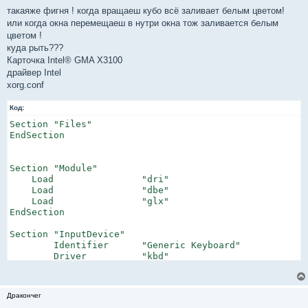
о
о
такаяже фигня ! когда вращаеш кубо всё заливает белым цветом!
б
или когда окна перемещаеш в нутри окна тож заливается белым
щ
е
цветом !
н
куда рыть???
и
е
Карточка Intel® GMA X3100
драйвер Intel
xorg.conf
Код:
Section "Files"

EndSection

Section "Module"

    Load                "dri"

    Load                "dbe"

    Load                "glx"

EndSection

Section "InputDevice"

        Identifier      "Generic Keyboard"

        Driver          "kbd"

        Option          "CoreKeyboard"

        Option          "XkbRules"      "xorg"

        Option          "XkbModel"      "pc104"

Дракончег
        Option          "XkbLayout"     "us,ru(winkeys)