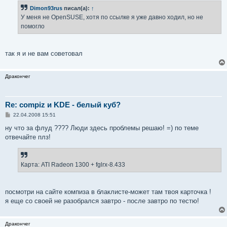
б
Dimon93rus
писал(а):
↑
щ
е
У меня не OpenSUSE, хотя по ссылке я уже давно ходил, но не
н
помогло
и
е
так я и не вам советовал
Дракончег
Re: compiz и KDE - белый куб?
С
22.04.2008 15:51
о
о
ну что за флуд ???? Люди здесь проблемы решаю! =) по теме
б
отвечайте плз!
щ
е
н
и
е
Карта: ATI Radeon 1300 + fglrx-8.433
посмотри на сайте компиза в блаклисте-может там твоя карточка !
я еще со своей не разобрался завтро - после завтро по тестю!
Дракончег