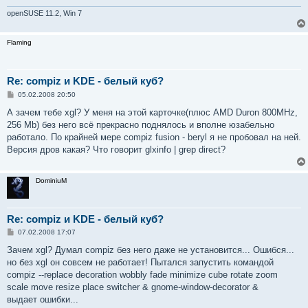
openSUSE 11.2, Win 7
Flaming
Re: compiz и KDE - белый куб?
С
05.02.2008 20:50
о
о
А зачем тебе xgl? У меня на этой карточке(плюс AMD Duron 800MHz,
б
256 Mb) без него всё прекрасно поднялось и вполне юзабельно
щ
е
работало. По крайней мере compiz fusion - beryl я не пробовал на ней.
н
Версия дров какая? Что говорит glxinfo | grep direct?
и
е
DominiuM
Re: compiz и KDE - белый куб?
С
07.02.2008 17:07
о
о
Зачем xgl? Думал compiz без него даже не установится... Ошибся...
б
но без xgl он совсем не работает! Пытался запустить командой
щ
е
compiz --replace decoration wobbly fade minimize cube rotate zoom
н
scale move resize place switcher & gnome-window-decorator &
и
е
выдает ошибки...