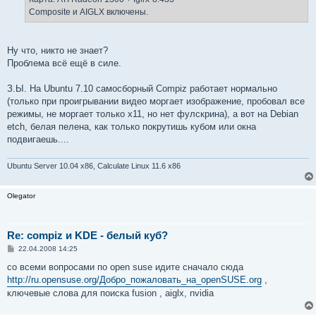
        Option  "DRI"           "true"

Composite и AIGLX включены.
EndSection

Section "Monitor"

        Identifier      "AcerMonitor"

Ну что, никто не знает?
        Option          "DPMS"

Проблема всё ещё в силе.
        HorizSync       28-64

        VertRefresh     43-60

З.Ы. На Ubuntu 7.10 самосборный Compiz работает нормально
EndSection

(только при проигрывании видео моргает изображение, пробовал все
режимы, не моргает только х11, но нет фулскрина), а вот на Debian
Section "Screen"

etch, белая пелена, как только покрутишь кубом или окна
        Identifier      "Default Screen"

        Device          "Intel Corporation Mobile GM96
подвигаешь....
        Monitor         "AcerMonitor"

        DefaultDepth    24

Ubuntu Server 10.04 x86, Calculate Linux 11.6 x86
        SubSection "Display"

                Modes           "1280x800"

        EndSubSection

Olegator
EndSection

Section "ServerLayout"

Re: compiz и KDE - белый куб?
        Identifier      "Default Layout"

С
22.04.2008 14:25
        Screen          "Default Screen"

о
        InputDevice     "Generic Keyboard"

о
со всеми вопросами по open suse идите сначало сюда
        InputDevice     "Configured Mouse"

б
http://ru.opensuse.org/Добро_пожаловать_на_openSUSE.org
,
щ
        InputDevice     "Synaptics Touchpad"

е
ключевые слова для поиска fusion , aiglx, nvidia
        Option          "AIGLX"         "true"

н
EndSection

и
е