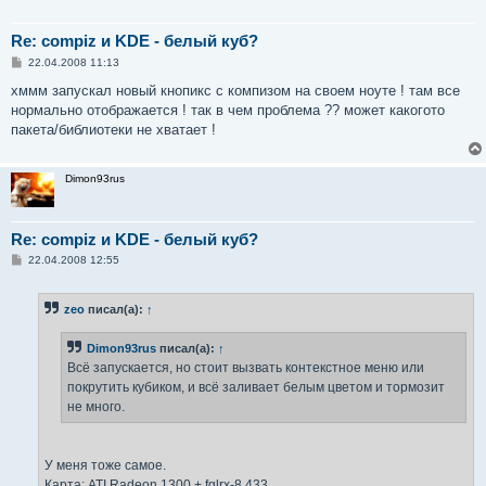
        Option          "XkbVariant"    "nodeadkeys"

        Option          "XkbOptions"    "grp:alt_shift
EndSection

Re: compiz и KDE - белый куб?
С
22.04.2008 11:13
Section "InputDevice"

о
о
хммм запускал новый кнопикс с компизом на своем ноуте ! там все
        Identifier      "Configured Mouse"

б
        Driver          "mouse"

нормально отображается ! так в чем проблема ?? может какогото
щ
        Option          "CorePointer"

е
пакета/библиотеки не хватает !
н
        Option          "Device"                "/dev/i
и
        Option          "Protocol"              "ImPS/2
е
        Option          "Emulate3Buttons"       "true"

Dimon93rus
EndSection

Section "InputDevice"

Re: compiz и KDE - белый куб?
        Identifier      "Synaptics Touchpad"

С
22.04.2008 12:55
        Driver          "synaptics"

о
        Option          "SendCoreEvents"        "true"

о
        Option          "Device"                "/dev/p
б
zeo
писал(а):
↑
щ
        Option          "Protocol"              "auto-d
е
        Option          "HorizScrollDelta"      "0"

н
Dimon93rus
писал(а):
↑
EndSection

и
е
Всё запускается, но стоит вызвать контекстное меню или
Section "Device"

покрутить кубиком, и всё заливает белым цветом и тормозит
        Identifier      "Intel Corporation Mobile GM96
не много.
        Driver          "intel"

        BusID           "PCI:0:2:0"

        VideoRam        131072

У меня тоже самое.
        Option          "XAANoOffscreenPixmaps"        
Карта: ATI Radeon 1300 + fglrx-8.433