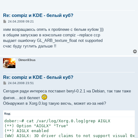
Re: compiz и KDE - белый куб?
С
24.04.2008 09:21
о
о
хмм возращаюсь опять к проблеме с белым кубом )))
б
в общем запускаю в консольке compiz --replace ccp
щ
е
выдает ошибочку GL_ARB_texture_float not supported
н
счас буду гуглить дальше !!
и
е
Dimon93rus
Re: compiz и KDE - белый куб?
С
24.04.2008 23:51
о
о
Сегодня ради интереса поставил beryl-0.2.1 на Debian, так там таже
б
фигня....всё белеет
щ
е
Обнаружил в Xorg.0.log такую весчь, может из-за неё?
н
и
е
Код:
dober:~# cat /var/log/Xorg.0.log|grep AIGLX

(**) Option "AIGLX" "True"

(**) AIGLX enabled

(WW) AIGLX: 3D driver claims to not support visual 0x23