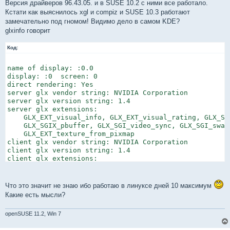
Версия драйверов 96.43.05. и в SUSE 10.2 с ними все работало.
Кстати как выяснилось xgl и compiz и SUSE 10.3 работают
замечательно под гномом! Видимо дело в самом KDE?
glxinfo говорит
Код:
name of display: :0.0

display: :0  screen: 0

direct rendering: Yes

server glx vendor string: NVIDIA Corporation

server glx version string: 1.4

server glx extensions:

    GLX_EXT_visual_info, GLX_EXT_visual_rating, GLX_SGI
    GLX_SGIX_pbuffer, GLX_SGI_video_sync, GLX_SGI_swap_
    GLX_EXT_texture_from_pixmap

client glx vendor string: NVIDIA Corporation

client glx version string: 1.4

client glx extensions:

    GLX_ARB_get_proc_address, GLX_ARB_multisample, GLX_
    GLX_EXT_visual_rating, GLX_EXT_import_context, GLX_
    GLX_NV_swap_group, GLX_NV_video_out, GLX_SGIX_fbco
Что это значит не знаю ибо работаю в линуксе дней 10 максимум
    GLX_SGI_swap_control, GLX_NV_float_buffer, GLX_ARB_
Какие есть мысли?
    GLX_EXT_fbconfig_packed_float, GLX_EXT_texture_from
GLX extensions:

openSUSE 11.2, Win 7
    GLX_EXT_visual_info, GLX_EXT_visual_rating, GLX_SGI
    GLX_SGIX_pbuffer, GLX_SGI_video_sync, GLX_SGI_swap_