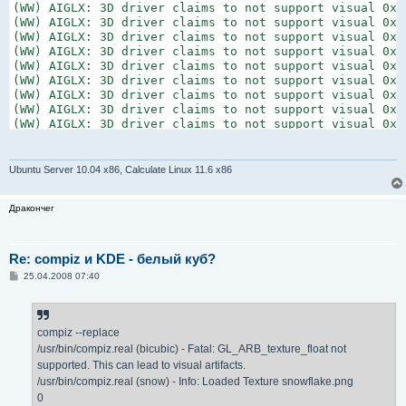
(WW) AIGLX: 3D driver claims to not support visual 0x24
(WW) AIGLX: 3D driver claims to not support visual 0x25
(WW) AIGLX: 3D driver claims to not support visual 0x26
(WW) AIGLX: 3D driver claims to not support visual 0x27
(WW) AIGLX: 3D driver claims to not support visual 0x28
(WW) AIGLX: 3D driver claims to not support visual 0x29
(WW) AIGLX: 3D driver claims to not support visual 0x2a
(WW) AIGLX: 3D driver claims to not support visual 0x2b
(WW) AIGLX: 3D driver claims to not support visual 0x2c
(WW) AIGLX: 3D driver claims to not support visual 0x2d
(WW) AIGLX: 3D driver claims to not support visual 0x2e
(WW) AIGLX: 3D driver claims to not support visual 0x2f
Ubuntu Server 10.04 x86, Calculate Linux 11.6 x86
(WW) AIGLX: 3D driver claims to not support visual 0x30
(WW) AIGLX: 3D driver claims to not support visual 0x31
Дракончег
(WW) AIGLX: 3D driver claims to not support visual 0x32
(WW) AIGLX: 3D driver claims to not support visual 0x33
(WW) AIGLX: 3D driver claims to not support visual 0x34
(WW) AIGLX: 3D driver claims to not support visual 0x35
Re: compiz и KDE - белый куб?
(WW) AIGLX: 3D driver claims to not support visual 0x36
С
25.04.2008 07:40
(WW) AIGLX: 3D driver claims to not support visual 0x37
о
(WW) AIGLX: 3D driver claims to not support visual 0x38
о
б
(WW) AIGLX: 3D driver claims to not support visual 0x39
щ
(WW) AIGLX: 3D driver claims to not support visual 0x3a
е
compiz --replace
(WW) AIGLX: 3D driver claims to not support visual 0x3b
н
/usr/bin/compiz.real (bicubic) - Fatal: GL_ARB_texture_float not
и
(WW) AIGLX: 3D driver claims to not support visual 0x3c
е
supported. This can lead to visual artifacts.
(WW) AIGLX: 3D driver claims to not support visual 0x3d
/usr/bin/compiz.real (snow) - Info: Loaded Texture snowflake.png
(WW) AIGLX: 3D driver claims to not support visual 0x3e
0
(WW) AIGLX: 3D driver claims to not support visual 0x3f