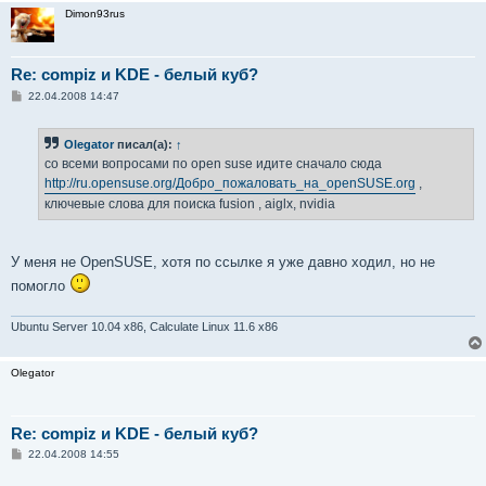
Dimon93rus
Section "DRI"

        Group           "video"

        Mode            0660

Re: compiz и KDE - белый куб?
EndSection

С
22.04.2008 14:47
Section "Extensions"

о
о
        Option          "Composite"     "Enable"

б
EndSection
Olegator
писал(а):
↑
щ
е
со всеми вопросами по open suse идите сначало сюда
н
http://ru.opensuse.org/Добро_пожаловать_на_openSUSE.org
,
и
е
ключевые слова для поиска fusion , aiglx, nvidia
У меня не OpenSUSE, хотя по ссылке я уже давно ходил, но не
помогло
Ubuntu Server 10.04 x86, Calculate Linux 11.6 x86
Olegator
Re: compiz и KDE - белый куб?
С
22.04.2008 14:55
о
о