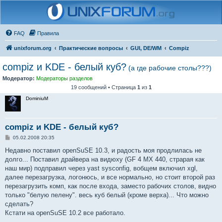
FAQ
Правила
unixforum.org
Практические вопросы
GUI, DE/WM
Compiz
compiz и KDE - белый куб?
(а где рабочие столы???)
Модератор:
Модераторы разделов
19 сообщений • Страница
1
из
1
DominiuM
compiz и KDE - белый куб?
С
05.02.2008 20:35
о
о
Недавно поставил openSuSE 10.3, и радость моя продлилась не
б
долго... Поставил драйвера на видюху (GF 4 MX 440, страрая как
щ
е
наш мир) подправил через yast sysconfig, вобщем включил xgl,
н
далее перезагрузка, логонюсь, и все нормально, но стоит второй раз
и
е
перезагрузить комп, как после входа, заместо рабочих столов, видно
только "белую пелену". весь куб белый (кроме верха)... Что можно
сделать?
Кстати на openSuSE 10.2 все работало.